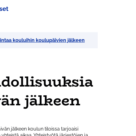
set
imintaa kouluihin koulupäivien jälkeen
dollisuuksia
vän jälkeen
än jälkeen koulun tiloissa tarjoaisi
 yhteistä aikaa. Yhteistyötä järjestöjen ja