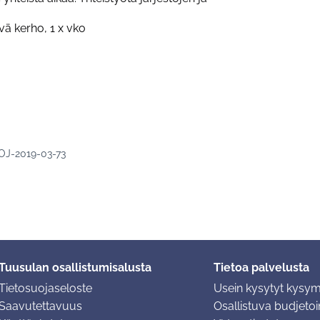
vä kerho, 1 x vko
OJ-2019-03-73
Tuusulan osallistumisalusta
Tietoa palvelusta
Tietosuojaseloste
Usein kysytyt kysy
Saavutettavuus
Osallistuva budjetoin