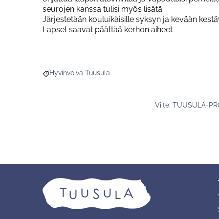
seurojen kanssa tulisi myös lisätä.
Järjestetään kouluikäisille syksyn ja kevään kestä
Lapset saavat päättää kerhon aiheet
Hyvinvoiva Tuusula
Rajaa tulokset aihepiirin mukaan: Hyvinvoiva Tuusula
Viite: TUUSULA-PR