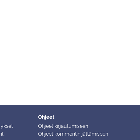
Ohjeet
mykset
Ohjeet kirjautumiseen
ti
Ohjeet kommentin jättämiseen