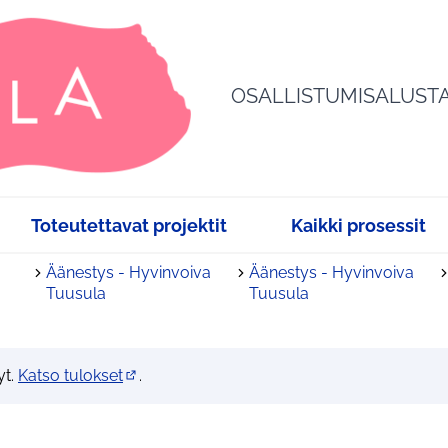
OSALLISTUMISALUST
Toteutettavat projektit
Kaikki prosessit
Äänestys - Hyvinvoiva
Äänestys - Hyvinvoiva
Tuusula
Tuusula
yt.
Katso tulokset
.
(Avautuu uuteen välilehteen)