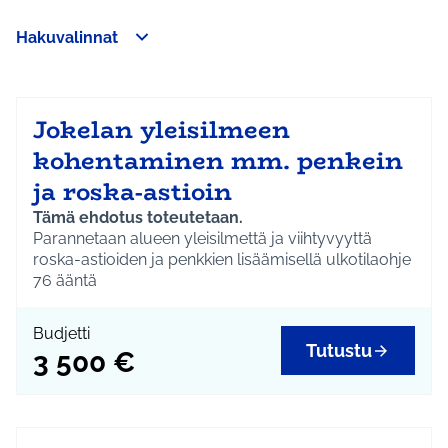
Hakuvalinnat
Jokelan yleisilmeen
kohentaminen mm. penkein
ja roska-astioin
Tämä ehdotus toteutetaan.
Parannetaan alueen yleisilmettä ja viihtyvyyttä
roska-astioiden ja penkkien lisäämisellä
ulkotilaohje
76
huomioiden.
ääntä
(Ulkoinen linkki)
Budjetti
Tutustu
3 500 €