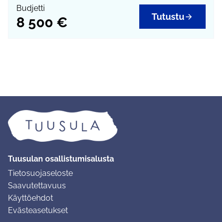
aidan ulkopuolelle.
Budjetti
Tutustu
8 500 €
Tuusulan osallistumisalusta
Tietosuojaseloste
Saavutettavuus
Käyttöehdot
Evästeasetukset