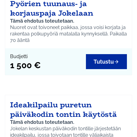
Pyörien tuunaus- ja
korjauspaja Jokelaan
Tämä ehdotus toteutetaan.
Nuoret ovat toivoneet paikkaa, jossa voisi korjata ja
rakentaa polkupyöriä matalalla kynnyksellä. Paikalla
olisi myös vapaaehtoinen opastamassa
70
ääntä
korjauksessa. Tilasta löytyisi perusvälineet ja
tarvikkeet "mummopyörien" korjaukseen.
Budjetti
Perustetaan korjauspaja kunnan omistamaan
Tutustu
1 500 €
kiinteistöön Jokelassa
Hankitaan perusvälineet ja tarvikkeet pyörien
korjaukseen
Äänestämällä tätä tarpeellista ja toivottua
Ideakilpailu puretun
ehdotusta, olet mukana mahdollistamassa nuorten
toivomaa vapaa-ajan tekmistä ja vahvistat yhdessä
päiväkodin tontin käytöstä
tekemisen kulttuuria.
Tämä ehdotus toteutetaan.
Jokelan keskustan päiväkodin tontille järjestetään
ideakilpailu, jossa toivotaan tontille väliaikaista