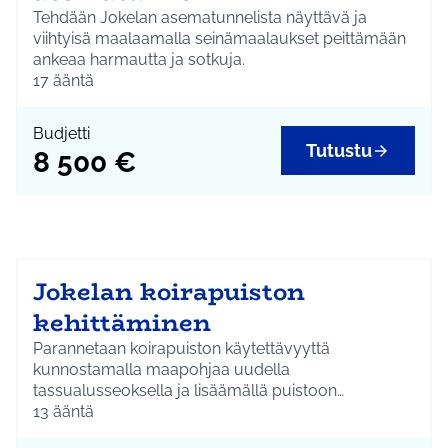
Tehdään Jokelan asematunnelista näyttävä ja
viihtyisä maalaamalla seinämaalaukset peittämään
ankeaa harmautta ja sotkuja.
Pohjatyöt
17
ääntä
Toteutus ohjatusti ja yhteistyössä harrastajien
voimin
Budjetti
Tutustu
8 500 €
Jokelan koirapuiston
kehittäminen
Parannetaan koirapuiston käytettävyyttä
kunnostamalla maapohjaa uudella
tassualusseoksella ja lisäämällä puistoon
puunrunkoja virikkeiksi. Hankitaan
13
ääntä
koirankakkapusseille teline. Lisätään istuksia ja puita