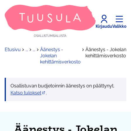
Kirjaudu
Valikko
OSALLISTUMISALUSTA
Etusivu
...
...
Äänestys -
Äänestys - Jokelan
Jokelan
kehittämisverkosto
kehittämisverkosto
Osallistuvan budjetoinnin äänestys on päättynyt.
Katso tulokset
.
(Avautuu uuteen välilehteen)
Äänestys - Jokelan