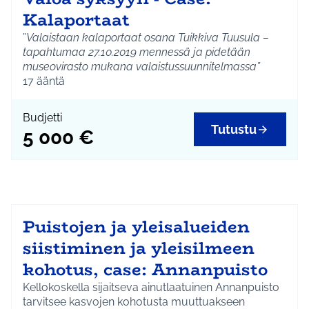
Kalaportaat
”
Valaistaan kalaportaat osana Tuikkiva Tuusula –
tapahtumaa 27.10.2019 mennessä ja pidetään
museovirasto mukana valaistussuunnitelmassa”
Osallistuvan budjetoinnin äänestyksestä
17
ääntä
osarahoitus 5 000 €
Loppuosalle investointia pyritään saamaan
Budjetti
lisärahoitusta (arvio 10 000 €). Toteutus
Tutustu
5 000 €
riippuvainen lisärahoituksesta.
Puistojen ja yleisalueiden
siistiminen ja yleisilmeen
kohotus, case: Annanpuisto
Kellokoskella sijaitseva ainutlaatuinen Annanpuisto
tarvitsee kasvojen kohotusta muuttuakseen