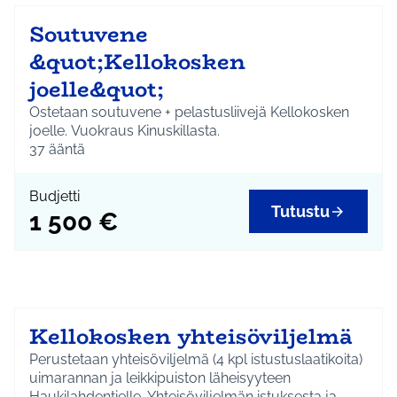
Soutuvene
&quot;Kellokosken
joelle&quot;
Ostetaan soutuvene + pelastusliivejä Kellokosken
joelle. Vuokraus Kinuskillasta.
37
ääntä
Budjetti
Tutustu
1 500 €
Kellokosken yhteisöviljelmä
Perustetaan yhteisöviljelmä (4 kpl istustuslaatikoita)
uimarannan ja leikkipuiston läheisyyteen
Haukilahdentielle. Yhteisöviljelmän istuksesta ja