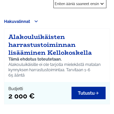
Eniten ääniä saaneet ensin
Hakuvalinnat
Alakouluikäisten
harrastustoiminnan
lisääminen Kellokoskella
Tämä ehdotus toteutetaan.
Alakouluikäisille ei ole tarjolla mielekästä matalan
kynnyksen harrastustoimintaa. Tarvitaan 1-6
luokkalaisten oma Kertsi tai muuta säännöllistä
65
ääntä
harrastustoimintaa, mutta myös pop up -tyyppisiä
lyhytkestoisia 'harrastuksia' tai teemallista toimintaa.
Budjetti
Yhteistyötä järjestöjen ja seurojen kanssa tulisi
Tutustu
2 000 €
myös lisätä.
Järjestetään alakouluikäisille syksyn ja kevään
kestävä kerho, 1 x vko
Lapset saavat päättää kerhon aiheet