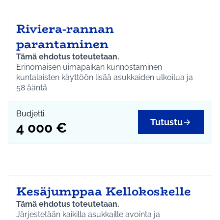
Riviera-rannan
parantaminen
Tämä ehdotus toteutetaan.
Erinomaisen uimapaikan kunnostaminen
kuntalaisten käyttöön lisää asukkaiden ulkoilua ja
yhdessäoloa. Joenranta on käyttökunnossa läpi
58
ääntä
kesän, sinilevää ei ole. Rannalle paistaa myös ilta-
aurinko. Rantaa voisi kunnostaa myös talkootyönä,
Budjetti
esim. hiekan levittämisessä ja nurmettuneen alueen
Tutustu
4 000 €
jyrsimisessä. Rannalle pitäisi saada virallinen
uyimarannan status, opasteet ja säännöllisesti
tyhjennettävä roska-astia.
Kesäjumppaa Kellokoskelle
Tämä ehdotus toteutetaan.
Järjestetään kaikilla asukkaille avointa ja