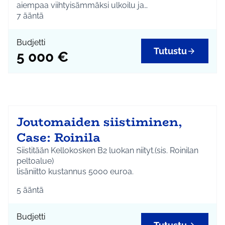
aiempaa viihtyisämmäksi ulkoilu ja
ajanviettopaikaksi. Kunnostetaan suihkulähde,
7
ääntä
uusitaan/kunnostetaan lahjoittaja-kyltit, lisätään
penkkejä ja kunnostetaan istutuksia.
Budjetti
Tutustu
5 000 €
Joutomaiden siistiminen,
Case: Roinila
Siistitään Kellokosken B2 luokan niityt.(sis. Roinilan
peltoalue)
lisäniitto kustannus 5000 euroa.
5
ääntä
Budjetti