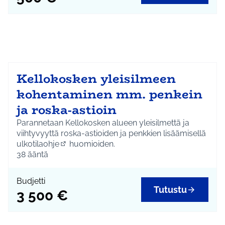
Kellokosken yleisilmeen
kohentaminen mm. penkein
ja roska-astioin
Parannetaan Kellokosken alueen yleisilmettä ja
viihtyvyyttä roska-astioiden ja penkkien lisäämisellä
ulkotilaohje
huomioiden.
(Ulkoinen linkki)
38
ääntä
Budjetti
Tutustu
3 500 €