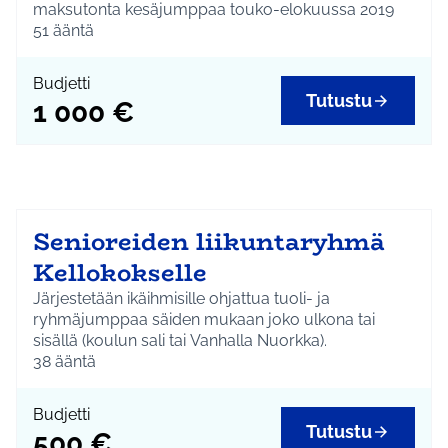
maksutonta kesäjumppaa touko-elokuussa 2019
Kellokoskella, esim. Kirkkopuistossa tai Rivieralla.
51
ääntä
Budjetti
Tutustu
1 000 €
Senioreiden liikuntaryhmä
Kellokokselle
Järjestetään ikäihmisille ohjattua tuoli- ja
ryhmäjumppaa säiden mukaan joko ulkona tai
sisällä (koulun sali tai Vanhalla Nuorkka).
10 kertaa a'45 arkisin syksyllä 2019
38
ääntä
Budjetti
Tutustu
500 €