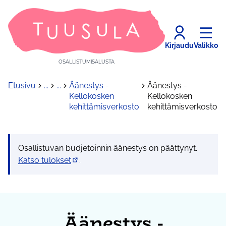
Kirjaudu
Valikko
OSALLISTUMISALUSTA
Etusivu
...
...
Äänestys -
Äänestys -
Kellokosken
Kellokosken
kehittämisverkosto
kehittämisverkosto
Osallistuvan budjetoinnin äänestys on päättynyt.
Katso tulokset
.
(Avautuu uuteen välilehteen)
Äänestys -