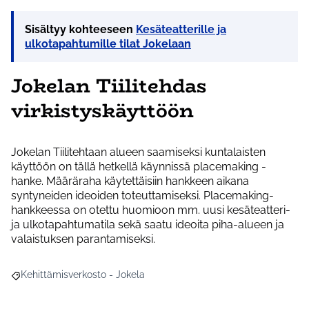
Sisältyy kohteeseen
Kesäteatterille ja
ulkotapahtumille tilat Jokelaan
Jokelan Tiilitehdas
virkistyskäyttöön
Jokelan Tiilitehtaan alueen saamiseksi kuntalaisten
käyttöön on tällä hetkellä käynnissä placemaking -
hanke. Määräraha käytettäisiin hankkeen aikana
syntyneiden ideoiden toteuttamiseksi. Placemaking-
hankkeessa on otettu huomioon mm. uusi kesäteatteri-
ja ulkotapahtumatila sekä saatu ideoita piha-alueen ja
valaistuksen parantamiseksi.
Kehittämisverkosto - Jokela
Rajaa tulokset aihepiirin mukaan: Kehittämisverkosto - Jokela