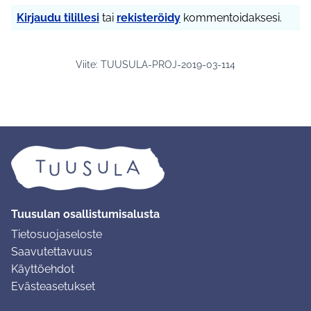
Kirjaudu tilillesi
tai
rekisteröidy
kommentoidaksesi.
Viite: TUUSULA-PROJ-2019-03-114
Tuusulan osallistumisalusta
Tietosuojaseloste
Saavutettavuus
Käyttöehdot
Evästeasetukset