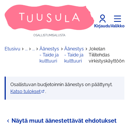
Kirjaudu
Valikko
OSALLISTUMISALUSTA
Etusivu
...
...
Äänestys
Äänestys
Jokelan
- Taide ja
- Taide ja
Tiilitehdas
kulttuuri
kulttuuri
virkistyskäyttöön
Osallistuvan budjetoinnin äänestys on päättynyt.
Katso tulokset
.
(Avautuu uuteen välilehteen)
Näytä muut äänestettävät ehdotukset