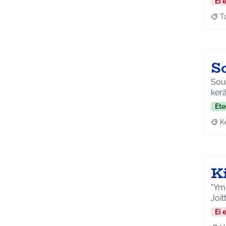
Ei 
T
Raja
S
Soutuv
ker
Ete
K
Raja
K
"Ymp
Joit
Ei 