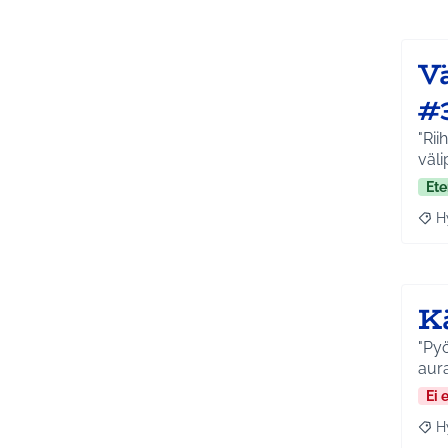
Vä
#
"Rii
väli
Ete
H
Raja
K
"Pyö
aura
Ei 
H
Raja