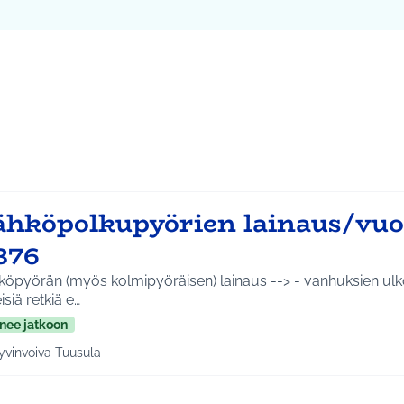
ta kartta
64
vassa elementissä on kartta, joka esittää tämän sivun tietueet 
ähköpolkupyörien lainaus/vu
376
öpyörän (myös kolmipyöräisen) lainaus --> - vanhuksien ulkoil
isiä retkiä e…
nee jatkoon
yvinvoiva Tuusula
a tulokset aihepiirin mukaan: Hyvinvoiva Tuusula