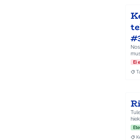
K
t
#
Nost
mus
Ei 
T
Raja
R
Tule
hie
Ete
K
Raja