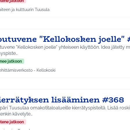
etene jatkoon
aiteen ja kulttuurin Tuusula
a tulokset aihepiirin mukaan: Taiteen ja kulttuurin Tuusula
outuvene "Kellokosken joelle"
ene "Kellokosken joelle" yhteiseen käyttöön. Idea jätetty määräajassa kirjaston
äyspiste…
nee jatkoon
ehittämisverkosto - Kellokoski
a tulokset aihepiirin mukaan: Kehittämisverkosto - Kellokoski
ierrätyksen lisääminen #368
äri Tuusulaa omakotitaloalueille kierrätyspisteitä. Lisää roski
tenkin kävelyte…
etene jatkoon