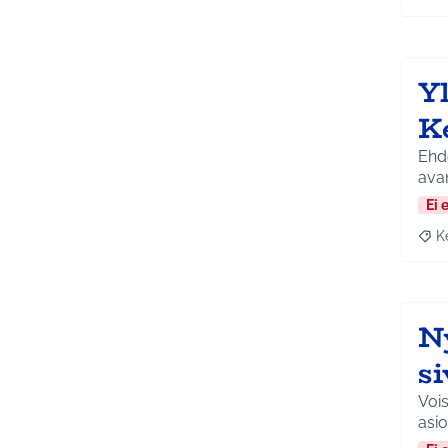
Y
K
Ehdo
ava
Ei 
K
Raja
N
si
Vois
asio