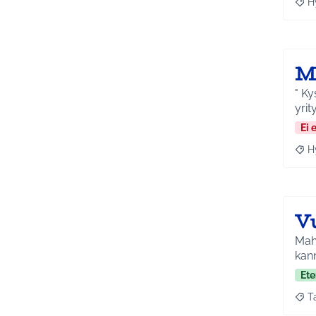
H
Raja
M
" Ky
yrit
Ei 
H
Raja
V
Mahd
kann
Ete
T
Raja