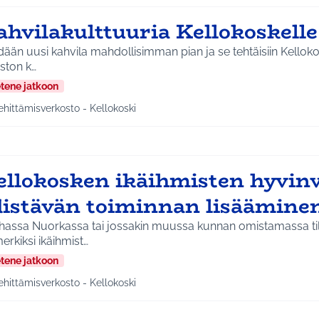
ahvilakulttuuria Kellokoskell
ään uusi kahvila mahdollisimman pian ja se tehtäisiin Kellokoskelle. Ide
aston k…
etene jatkoon
ehittämisverkosto - Kellokoski
a tulokset aihepiirin mukaan: Kehittämisverkosto - Kellokoski
ellokosken ikäihmisten hyvinv
distävän toiminnan lisäämine
hassa Nuorkassa tai jossakin muussa kunnan omistamassa tila
erkiksi ikäihmist…
etene jatkoon
ehittämisverkosto - Kellokoski
a tulokset aihepiirin mukaan: Kehittämisverkosto - Kellokoski