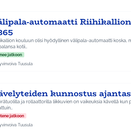
lipala-automaatti Riihikallion
365
hikallion kouluun olisi hyödyllinen välipala-automaatti koska
palansa kotii…
nee jatkoon
yvinvoiva Tuusula
a tulokset aihepiirin mukaan: Hyvinvoiva Tuusula
ävelyteiden kunnostus ajantas
rätuolilla ja rollaattorilla liikkuvien on vaikeuksia kävellä kun 
ttuin…
etene jatkoon
yvinvoiva Tuusula
a tulokset aihepiirin mukaan: Hyvinvoiva Tuusula