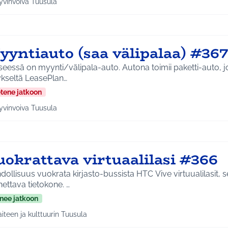
yvinvoiva Tuusula
a tulokset aihepiirin mukaan: Hyvinvoiva Tuusula
yyntiauto (saa välipalaa) #367
seessä on myynti/välipala-auto. Autona toimii paketti-auto, 
ykseltä LeasePlan…
etene jatkoon
yvinvoiva Tuusula
a tulokset aihepiirin mukaan: Hyvinvoiva Tuusula
uokrattava virtuaalilasi #366
ollisuus vuokrata kirjasto-bussista HTC Vive virtuualilasit, 
ettava tietokone. …
nee jatkoon
aiteen ja kulttuurin Tuusula
a tulokset aihepiirin mukaan: Taiteen ja kulttuurin Tuusula