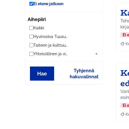
Ei etene jatkoon
K
Aihepiiri
Tehd
kirj
Kaikki
Ei 
Hyvinvoiva Tuusula
K
Taiteen ja kulttuurin Tuusula
Raja
Yhteisöllinen ja viihtyisä Tuusula
K
Tyhjennä
Hae
hakuvalinnat
e
Van
esim
Ei 
K
Raja