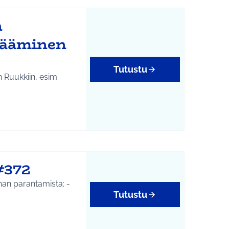
n
sääminen
Tutustu
 Ruukkiin, esim.
#372
an parantamista: -
Tutustu