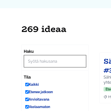
269 ideaa
Ohi
Seuraa
+
Haku
−
S
#
Sähk
Tila
yhte
Kaikki
Ete
Etenee jatkoon
H
Raja
Arvioitavana
Vastaamaton