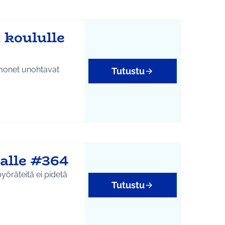
 koululle
, monet unohtavat
Tutustu
alle #364
pyöräteitä ei pidetä
Tutustu