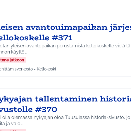
leisen avantouimapaikan järj
ellokoskelle #371
tan yleisen avantopaikan perustamista kellokoskelle vielä tä
nnon käyttö…
etene jatkoon
ehittämisverkosto - Kellokoski
a tulokset aihepiirin mukaan: Kehittämisverkosto - Kellokoski
ykyajan tallentaminen histori
vustolle #370
i olla olemassa nykyajan oloa Tuusulassa historia-sivusto, joh
ita ja valo…