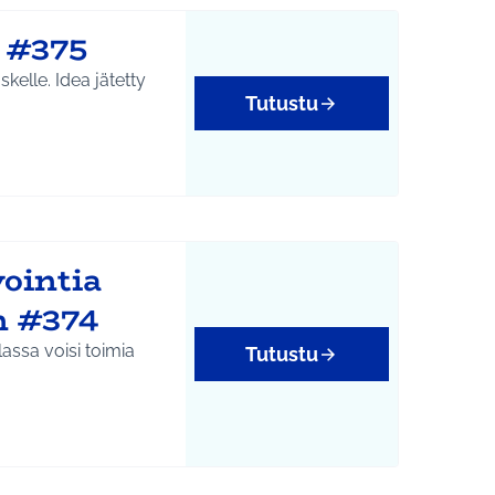
e #375
a jätetty
Tutustu
ointia
n #374
ssa voisi toimia
Tutustu