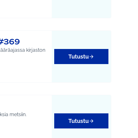
 #369
Tutustu
ksia metsiin.
Tutustu