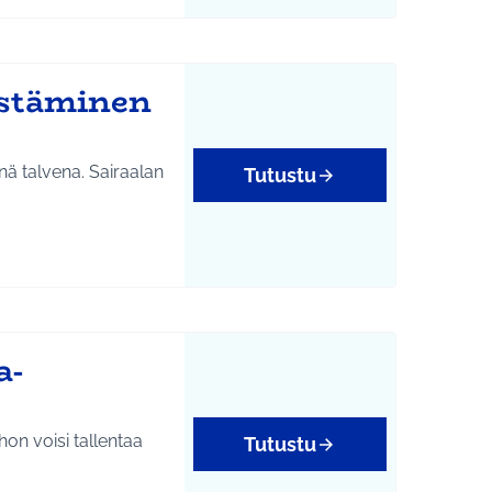
estäminen
nä talvena. Sairaalan
Tutustu
a-
on voisi tallentaa
Tutustu