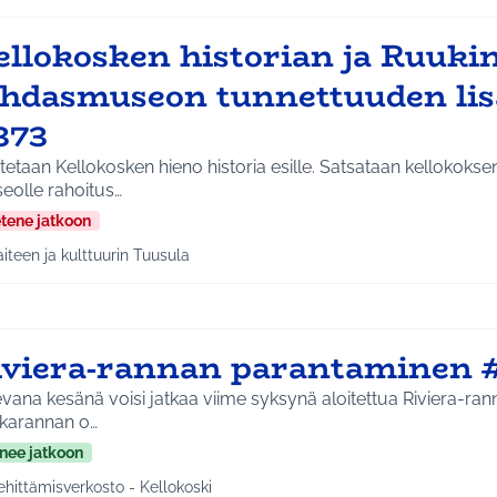
ellokosken historian ja Ruuki
ehdasmuseon tunnettuuden li
373
etaan Kellokosken hieno historia esille. Satsataan kellokoksen
eolle rahoitus…
etene jatkoon
aiteen ja kulttuurin Tuusula
a tulokset aihepiirin mukaan: Taiteen ja kulttuurin Tuusula
iviera-rannan parantaminen 
vana kesänä voisi jatkaa viime syksynä aloitettua Riviera-rann
kkarannan o…
nee jatkoon
ehittämisverkosto - Kellokoski
a tulokset aihepiirin mukaan: Kehittämisverkosto - Kellokoski