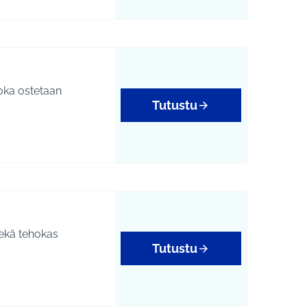
joka ostetaan
Tutustu
sekä tehokas
Tutustu