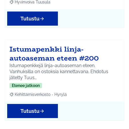
Hyvinvoiva Tuusula
Rajaa tulokset aihepiirin mukaan: Hyvinvoiva Tuusula
Tutustu
Istumapenkki linja-
autoaseman eteen #200
Istumapenkkejä linja-autoaseman eteen.
Vanhuksilla on ostoksia kannettavana. Ehdotus
jätetty Tuus…
Etenee jatkoon
Kehittämisverkosto - Hyrylä
Rajaa tulokset aihepiirin mukaan: Kehittämisverkosto - Hyrylä
Tutustu