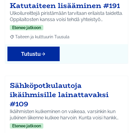
Katutaiteen lisääminen #191
Ulkoilureittejä piristämään tarvitaan erilaista taidetta.
Oppilaitosten kanssa voisi tehdä yhteistyö…
Etenee jatkoon
Taiteen ja kulttuurin Tuusula
Rajaa tulokset aihepiirin mukaan: Taiteen ja kulttuurin Tuusula
Tutustu
Sähköpotkulautoja
ikäihmisille lainattavaksi
#109
Ikäihmisten kulkeminen on vaikeaa, varsinkin kun
julkinen liikenne kulkee harvoin. Kunta voisi hankk…
Etenee jatkoon