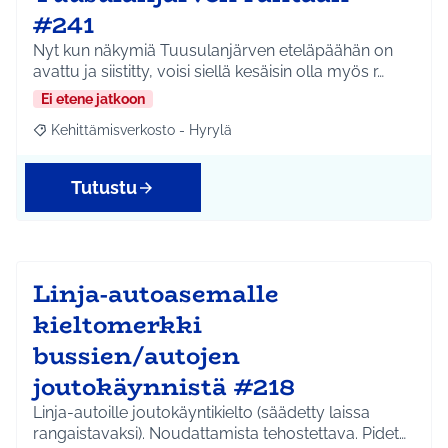
#241
Nyt kun näkymiä Tuusulanjärven eteläpäähän on
avattu ja siistitty, voisi siellä kesäisin olla myös r…
Ei etene jatkoon
Kehittämisverkosto - Hyrylä
Rajaa tulokset aihepiirin mukaan: Kehittämisverkosto - Hyrylä
Tutustu
Linja-autoasemalle
kieltomerkki
bussien/autojen
joutokäynnistä #218
Linja-autoille joutokäyntikielto (säädetty laissa
rangaistavaksi). Noudattamista tehostettava. Pidet…