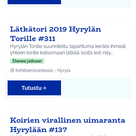
Lätkätori 2019 Hyrylän
Torille #311
Hyrylän Torille suunniteltu tapahtuma keräisi ihmisiä
yhteen torille katsomaan lätkää isolta led-näy…
Etenee jatkoon
Kehittämisverkosto - Hyrylä
Rajaa tulokset aihepiirin mukaan: Kehittämisverkosto - Hyrylä
Tutustu
Koirien virallinen uimaranta
Hyrylään #137