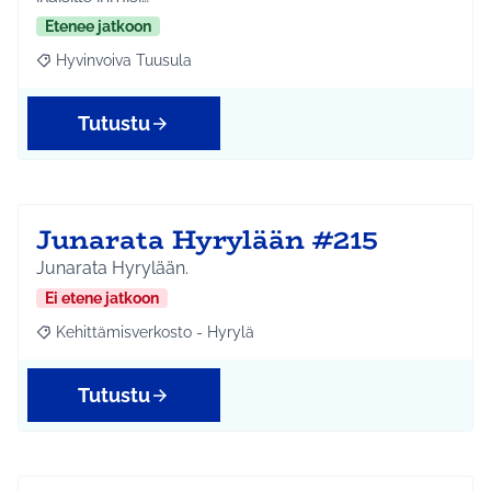
Etenee jatkoon
Hyvinvoiva Tuusula
Rajaa tulokset aihepiirin mukaan: Hyvinvoiva Tuusula
Tutustu
Junarata Hyrylään #215
Junarata Hyrylään.
Ei etene jatkoon
Kehittämisverkosto - Hyrylä
Rajaa tulokset aihepiirin mukaan: Kehittämisverkosto - Hyrylä
Tutustu