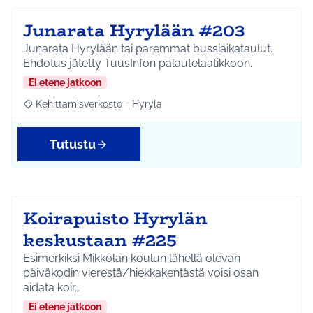
Junarata Hyrylään #203
Junarata Hyrylään tai paremmat bussiaikataulut.
Ehdotus jätetty TuusInfon palautelaatikkoon.
Ei etene jatkoon
Kehittämisverkosto - Hyrylä
Rajaa tulokset aihepiirin mukaan: Kehittämisverkosto - Hyrylä
Tutustu
Koirapuisto Hyrylän
keskustaan #225
Esimerkiksi Mikkolan koulun lähellä olevan
päiväkodin vierestä/hiekkakentästä voisi osan
aidata koir…
Ei etene jatkoon