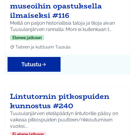
museoihin opastuksella
ilmaiseksi #116
Meillä on paljon historiallisia taloja ja tiloja aivan
Tuusulanjärven rannalla. Moni ei kuitenkaan t…
Etenee jatkoon
Taiteen ja kulttuurin Tuusula
Rajaa tulokset aihepiirin mukaan: Taiteen ja kulttuurin Tuusula
Tutustu
Lintutornin pitkospuiden
kunnostus #240
Tuusulanjärven eteläpäädyn lintutorille pääsy on
vaikeaa pitkospuiden puutteen/rikkoutumisen
vuoksi.…
Ei etene jatkoon