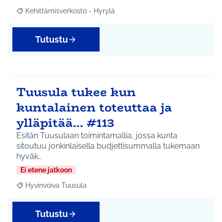
Kehittämisverkosto - Hyrylä
Rajaa tulokset aihepiirin mukaan: Kehittämisverkosto - Hyrylä
Tutustu
Tuusula tukee kun
kuntalainen toteuttaa ja
ylläpitää... #113
Esitän Tuusulaan toimintamallia, jossa kunta
sitoutuu jonkinlaisella budjettisummalla tukemaan
hyväk…
Ei etene jatkoon
Hyvinvoiva Tuusula
Rajaa tulokset aihepiirin mukaan: Hyvinvoiva Tuusula
Tutustu