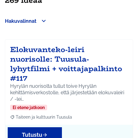
269 ideaa
Hakuvalinnat
Ohita kartta
Leaflet
|
©
HERE maps
64
Seuraavassa elementissä on kartta, joka esittää tämän sivun 
+
−
Elokuvanteko-leiri
nuorisolle: Tuusula-
lyhytfilmi + voittajapalkinto
#117
Hyrylän nuorisolta tullut toive Hyrylän
kehittämisverkostolle, että järjestetään elokuvaleiri
/ -lei…
Ei etene jatkoon
Taiteen ja kulttuurin Tuusula
Rajaa tulokset aihepiirin mukaan: Taiteen ja kulttuurin Tuusula
Tutustu