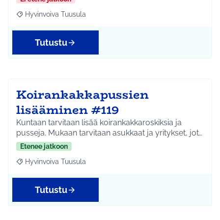
Hyvinvoiva Tuusula
Rajaa tulokset aihepiirin mukaan: Hyvinvoiva Tuusula
Tutustu
Koirankakkapussien
lisääminen #119
Kuntaan tarvitaan lisää koirankakkaroskiksia ja
pusseja. Mukaan tarvitaan asukkaat ja yritykset, jot…
Etenee jatkoon
Hyvinvoiva Tuusula
Rajaa tulokset aihepiirin mukaan: Hyvinvoiva Tuusula
Tutustu