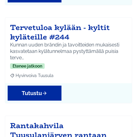
Tervetuloa kylään - kyltit
kyläteille #244
Kunnan uuden brändin ja tavoitteiden mukaisesti
kasvatetaan kylätunnelmaa pystyttämällä puisia
terve…
Etenee jatkoon
Hyvinvoiva Tuusula
Rajaa tulokset aihepiirin mukaan: Hyvinvoiva Tuusula
Tutustu
Rantakahvila
Tuusulanjärven rantaan