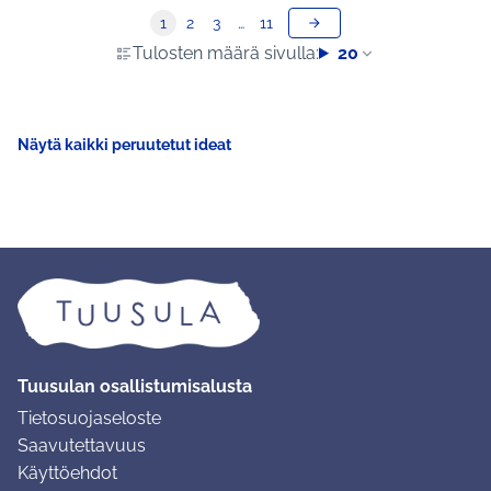
1
2
3
…
11
Tulosten määrä sivulla:
20
Näytä kaikki peruutetut ideat
Tuusulan osallistumisalusta
Tietosuojaseloste
Saavutettavuus
Käyttöehdot