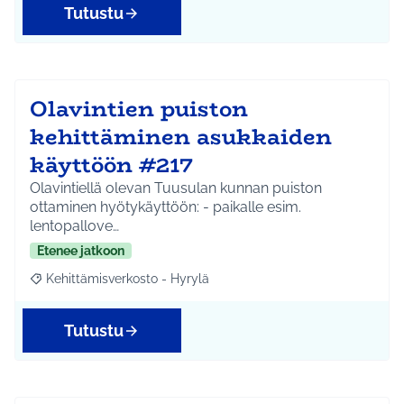
Tutustu
Olavintien puiston
kehittäminen asukkaiden
käyttöön #217
Olavintiellä olevan Tuusulan kunnan puiston
ottaminen hyötykäyttöön: - paikalle esim.
lentopallove…
Etenee jatkoon
Kehittämisverkosto - Hyrylä
Rajaa tulokset aihepiirin mukaan: Kehittämisverkosto - Hyrylä
Tutustu