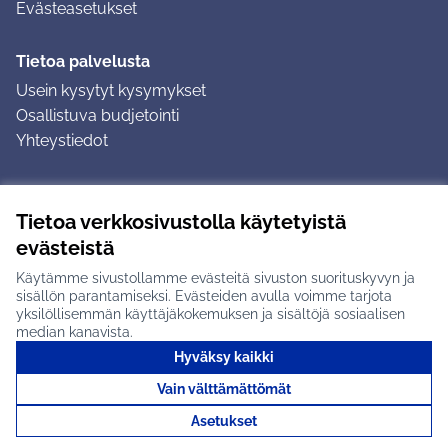
Evästeasetukset
Tietoa palvelusta
Usein kysytyt kysymykset
Osallistuva budjetointi
Yhteystiedot
Ohjeet
Tietoa verkkosivustolla käytetyistä
Ohjeet kirjautumiseen
evästeistä
Ohjeet kommentin jättämiseen
Käytämme sivustollamme evästeitä sivuston suorituskyvyn ja
sisällön parantamiseksi. Evästeiden avulla voimme tarjota
yksilöllisemmän käyttäjäkokemuksen ja sisältöjä sosiaalisen
median kanavista.
Hyväksy kaikki
Tuusulan osallistumisalusta X-palvelussa
Tuusula
Vain välttämättömät
Creative Commons -lisenssi
(Ulkoinen linkki)
(Ulkoinen linkki)
(Ulkoine
Verkkosivusto luotu
vapaan ohjelmiston
(Ulkoinen
Asetukset
avulla.