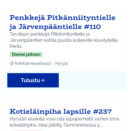
Penkkejä Pitkänniityntielle
ja Järvenpääntielle #110
Tarvitaan penkkejä Pitkänniityntielle ja
Järvenpääntien kahtia puolta kulkeville kävelyteille.
Penki…
Etenee jatkoon
Kehittämisverkosto - Hyrylä
Rajaa tulokset aihepiirin mukaan: Kehittämisverkosto - Hyrylä
Tutustu
Kotieläinpiha lapsille #237
Hyrylän alueella voisi olla lapsiperheitä varten oma
kotieläinpiha. Idea jätetty Tammiriehassa 5.…