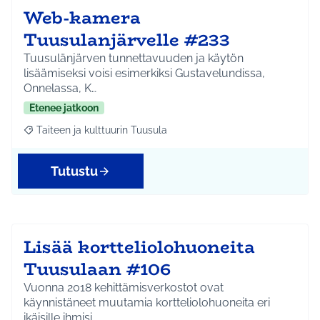
Web-kamera
Tuusulanjärvelle #233
Tuusulänjärven tunnettavuuden ja käytön
lisäämiseksi voisi esimerkiksi Gustavelundissa,
Onnelassa, K…
Etenee jatkoon
Taiteen ja kulttuurin Tuusula
Rajaa tulokset aihepiirin mukaan: Taiteen ja kulttuurin Tuusula
Tutustu
Lisää kortteliolohuoneita
Tuusulaan #106
Vuonna 2018 kehittämisverkostot ovat
käynnistäneet muutamia kortteliolohuoneita eri
ikäisille ihmisi…