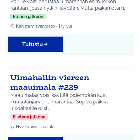
Koirille voisi perustaa uimarannan esim. kirkon
rantaan, jossa nytkin käydään. Mutta paikan olisi h…
Etenee jatkoon
Kehittämisverkosto - Hyrylä
Rajaa tulokset aihepiirin mukaan: Kehittämisverkosto - Hyrylä
Tutustu
Uimahallin viereen
maauimala #229
Maauimalaa voisi käyttää pidempään kuin
Tuusulanjärven uimarantaa. Sopiva paikka
ulkoaltaalle olisi …
Ei etene jatkoon
Hyvinvoiva Tuusula
Rajaa tulokset aihepiirin mukaan: Hyvinvoiva Tuusula