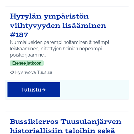
Hyrylän ympäristön
viihtyvyyden lisääminen
#187
Nurmialueiden parempi hoitaminen (tiheämpi
leikkaaminen, niitettyjen heinien nopeampi
poiskorjaamine…
Etenee jatkoon
Hyvinvoiva Tuusula
Rajaa tulokset aihepiirin mukaan: Hyvinvoiva Tuusula
Tutustu
Bussikierros Tuusulanjärven
historiallisiin taloihin sekä