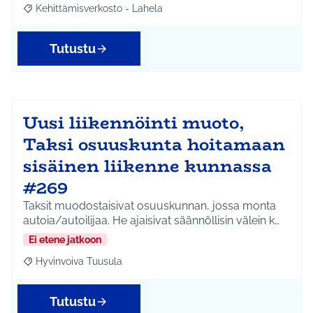
Kehittämisverkosto - Lahela
Rajaa tulokset aihepiirin mukaan: Kehittämisverkosto - Lahela
Tutustu
Uusi liikennöinti muoto,
Taksi osuuskunta hoitamaan
sisäinen liikenne kunnassa
#269
Taksit muodostaisivat osuuskunnan, jossa monta
autoia/autoilijaa. He ajaisivat säännöllisin välein k…
Ei etene jatkoon
Hyvinvoiva Tuusula
Rajaa tulokset aihepiirin mukaan: Hyvinvoiva Tuusula
Tutustu