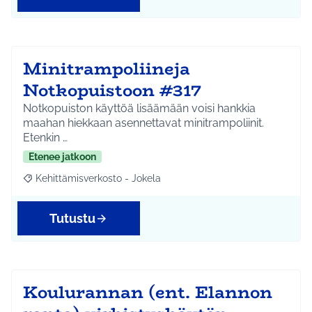
Minitrampoliineja
Notkopuistoon #317
Notkopuiston käyttöä lisäämään voisi hankkia
maahan hiekkaan asennettavat minitrampoliinit.
Etenkin …
Etenee jatkoon
Kehittämisverkosto - Jokela
Rajaa tulokset aihepiirin mukaan: Kehittämisverkosto - Jokela
Tutustu
Koulurannan (ent. Elannon