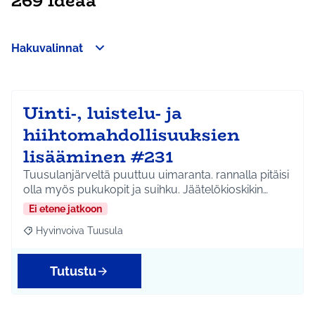
269 ideaa
Hakuvalinnat
Ohita kartta
Leaflet
|
©
HERE maps
64
Seuraavassa elementissä on kartta, joka esittää tämän sivun 
+
−
Uinti-, luistelu- ja
hiihtomahdollisuuksien
lisääminen #231
Tuusulanjärveltä puuttuu uimaranta. rannalla pitäisi
olla myös pukukopit ja suihku. Jäätelökioskikin…
Ei etene jatkoon
Hyvinvoiva Tuusula
Rajaa tulokset aihepiirin mukaan: Hyvinvoiva Tuusula
Tutustu