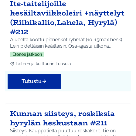
Ite-taitelijoille
kesäiltaviikkoleiri +näyttelyt
(Riihikallio,Lahela, Hyrylä)
#212
Alueelta koottu pienehköt ryhmät (10-15max henk).
Leiri pidettäisiin keäiltaisin. Osa-ajasta ulkona…
Etenee jatkoon
Taiteen ja kulttuurin Tuusula
Rajaa tulokset aihepiirin mukaan: Taiteen ja kulttuurin Tuusula
Tutustu
Kunnan siisteys, roskiksia
hyrylän keskustaan #211
Siisteys. Kauppatieltä puuttuu roskakorit. Tie on