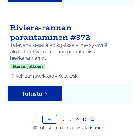
Riviera-rannan
parantaminen #372
Tulevana kesänä voisi jatkaa viime syksynä
aloitettua Riviera-rannan parantamista: -
hiekkarannan o…
Etenee jatkoon
Kehittämisverkosto - Kellokoski
Rajaa tulokset aihepiirin mukaan: Kehittämisverkosto - Kellokos
Tutustu
1
…
9
10
11
Tulosten määrä sivulla:
20