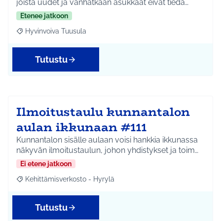
joista uudet ja vanhatkaan asukkaat eivät tiedä…
Etenee jatkoon
Hyvinvoiva Tuusula
Rajaa tulokset aihepiirin mukaan: Hyvinvoiva Tuusula
Tutustu
Ilmoitustaulu kunnantalon
aulan ikkunaan #111
Kunnantalon sisälle aulaan voisi hankkia ikkunassa
näkyvän ilmoitustaulun, johon yhdistykset ja toim…
Ei etene jatkoon
Kehittämisverkosto - Hyrylä
Rajaa tulokset aihepiirin mukaan: Kehittämisverkosto - Hyrylä
Tutustu