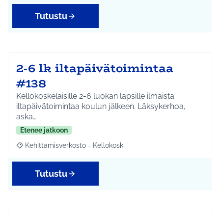
Tutustu
2-6 lk iltapäivätoimintaa
#138
Kellokoskelaisille 2-6 luokan lapsille ilmaista
iltapäivätoimintaa koulun jälkeen. Läksykerhoa,
aska…
Etenee jatkoon
Kehittämisverkosto - Kellokoski
Rajaa tulokset aihepiirin mukaan: Kehittämisverkosto - Kellokos
Tutustu