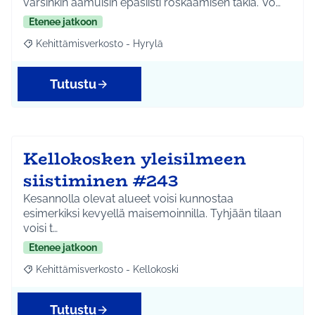
varsinkin aamuisin epäsiisti roskaamisen takia. Vo…
Etenee jatkoon
Kehittämisverkosto - Hyrylä
Rajaa tulokset aihepiirin mukaan: Kehittämisverkosto - Hyrylä
Tutustu
Kellokosken yleisilmeen
siistiminen #243
Kesannolla olevat alueet voisi kunnostaa
esimerkiksi kevyellä maisemoinnilla. Tyhjään tilaan
voisi t…
Etenee jatkoon
Kehittämisverkosto - Kellokoski
Rajaa tulokset aihepiirin mukaan: Kehittämisverkosto - Kellokos
Tutustu