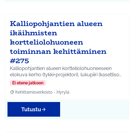
Kalliopohjantien alueen
ikäihmisten
kortteliolohuoneen
toiminnan kehittäminen
#275
Kalliopohjantien alueen kortteliolohuoneeseen
elokuva kerho (tykki+projektori), lukupiiri (kasettiso…
Ei etene jatkoon
Kehittämisverkosto - Hyrylä
Rajaa tulokset aihepiirin mukaan: Kehittämisverkosto - Hyrylä
Tutustu