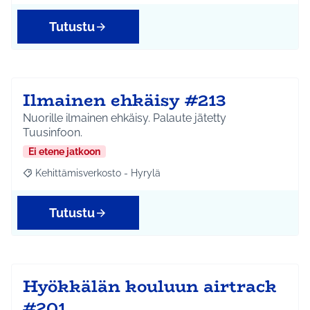
Tutustu
Ilmainen ehkäisy #213
Nuorille ilmainen ehkäisy. Palaute jätetty
Tuusinfoon.
Ei etene jatkoon
Kehittämisverkosto - Hyrylä
Rajaa tulokset aihepiirin mukaan: Kehittämisverkosto - Hyrylä
Tutustu
Hyökkälän kouluun airtrack
#201