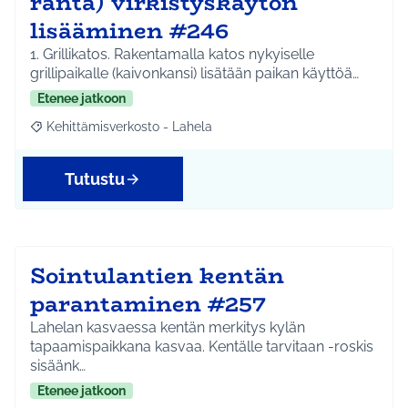
ranta) virkistyskäytön
lisääminen #246
1. Grillikatos. Rakentamalla katos nykyiselle
grillipaikalle (kaivonkansi) lisätään paikan käyttöä…
Etenee jatkoon
Kehittämisverkosto - Lahela
Rajaa tulokset aihepiirin mukaan: Kehittämisverkosto - Lahela
Tutustu
Sointulantien kentän
parantaminen #257
Lahelan kasvaessa kentän merkitys kylän
tapaamispaikkana kasvaa. Kentälle tarvitaan -roskis
sisäänk…
Etenee jatkoon