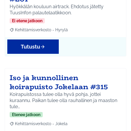
Hyökkälän kouluun airtrack. Ehdotus jätetty
TuusInfon palautelaatikkoon.
Ei etene jatkoon
Kehittämisverkosto - Hyrylä
Rajaa tulokset aihepiirin mukaan: Kehittämisverkosto - Hyrylä
Tutustu
Iso ja kunnollinen
koirapuisto Jokelaan #315
Koirapuistossa tulee olla hyvä pohja, jottei
kuraannu. Paikan tulee olla rauhallinen ja maaston
tule…
Etenee jatkoon
Kehittämisverkosto - Jokela
Rajaa tulokset aihepiirin mukaan: Kehittämisverkosto - Jokela