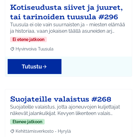
Kotiseudusta siivet ja juuret,
tai tarinoiden tuusula #296
Tuusula ei ole vain suurnaisten ja - miesten elämää
ja historiaa, vaan jokaisen täällä asuneiden arj…
Ei etene jatkoon
Hyvinvoiva Tuusula
Rajaa tulokset aihepiirin mukaan: Hyvinvoiva Tuusula
Tutustu
Suojateille valaistus #268
Suojateille valaistus, jotta ajoneuvojen kuljettajat
näkevät jalankulkijat. Kevyen liikenteen valais…
Etenee jatkoon
Kehittämisverkosto - Hyrylä
Rajaa tulokset aihepiirin mukaan: Kehittämisverkosto - Hyrylä