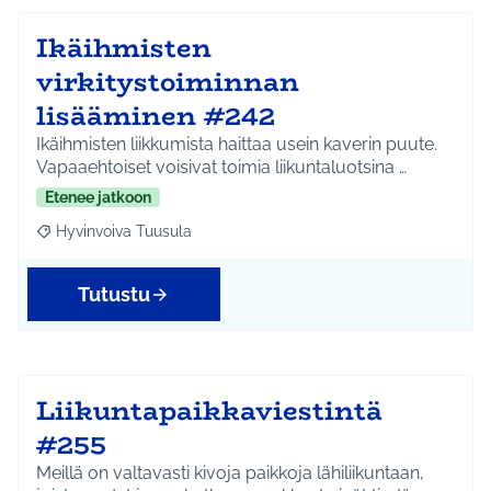
Ikäihmisten
virkitystoiminnan
lisääminen #242
Ikäihmisten liikkumista haittaa usein kaverin puute.
Vapaaehtoiset voisivat toimia liikuntaluotsina …
Etenee jatkoon
Hyvinvoiva Tuusula
Rajaa tulokset aihepiirin mukaan: Hyvinvoiva Tuusula
Tutustu
Liikuntapaikkaviestintä
#255
Meillä on valtavasti kivoja paikkoja lähiliikuntaan,