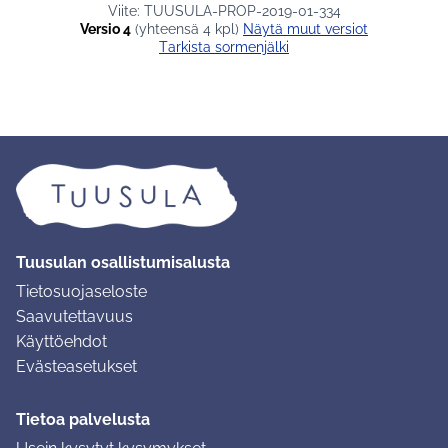
Viite: TUUSULA-PROP-2019-01-334
Versio 4
(yhteensä 4 kpl)
näytä muut versiot
Tarkista sormenjälki
Tuusulan osallistumisalusta
Tietosuojaseloste
Saavutettavuus
Käyttöehdot
Evästeasetukset
Tietoa palvelusta