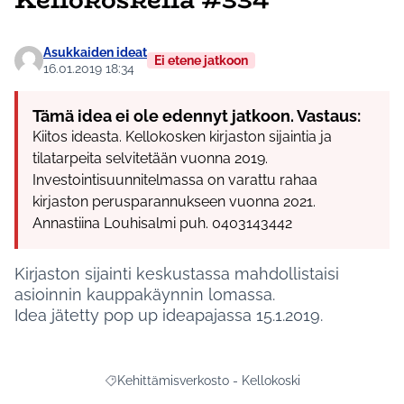
Asukkaiden ideat
Ei etene jatkoon
16.01.2019 18:34
Tämä idea ei ole edennyt jatkoon. Vastaus:
Kiitos ideasta. Kellokosken kirjaston sijaintia ja
tilatarpeita selvitetään vuonna 2019.
Investointisuunnitelmassa on varattu rahaa
kirjaston perusparannukseen vuonna 2021.
Annastiina Louhisalmi puh. 0403143442
Kirjaston sijainti keskustassa mahdollistaisi
asioinnin kauppakäynnin lomassa.
Idea jätetty pop up ideapajassa 15.1.2019.
Kehittämisverkosto - Kellokoski
Rajaa tulokset aihepiirin mukaan: Kehittämisverkost