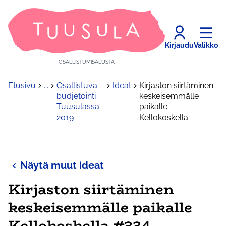
Kirjaudu
Valikko
OSALLISTUMISALUSTA
Etusivu
...
Osallistuva
Ideat
Kirjaston siirtäminen
budjetointi
keskeisemmälle
Tuusulassa
paikalle
2019
Kellokoskella
Näytä muut ideat
Kirjaston siirtäminen
keskeisemmälle paikalle
Kellokoskella #334