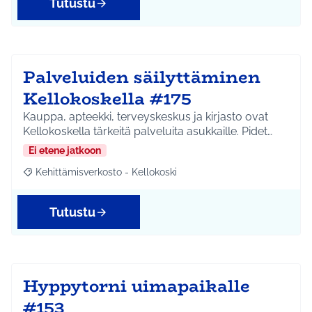
Tutustu
Palveluiden säilyttäminen
Kellokoskella #175
Kauppa, apteekki, terveyskeskus ja kirjasto ovat
Kellokoskella tärkeitä palveluita asukkaille. Pidet…
Ei etene jatkoon
Kehittämisverkosto - Kellokoski
Rajaa tulokset aihepiirin mukaan: Kehittämisverkosto - Kellokos
Tutustu
Hyppytorni uimapaikalle
#153