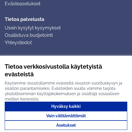
Evästeasetukset
Tietoa palvelusta
Usein kysytyt kysymykset
Osallistuva budjetointi
Yhteystiedot
Ohjeet
Tietoa verkkosivustolla käytetyistä
Ohjeet kirjautumiseen
evästeistä
Ohjeet kommentin jättämiseen
Käytämme sivustollamme evästeitä sivuston suorituskyvyn ja
sisällön parantamiseksi. Evästeiden avulla voimme tarjota
yksilöllisemmän käyttäjäkokemuksen ja sisältöjä sosiaalisen
median kanavista.
Hyväksy kaikki
Tuusulan osallistumisalusta X-palvelussa
Tuusula
Vain välttämättömät
Creative Commons -lisenssi
(Ulkoinen linkki)
(Ulkoinen linkki)
(Ulkoine
Verkkosivusto luotu
vapaan ohjelmiston
(Ulkoinen
Asetukset
avulla.