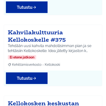
Tutustu
Kahvilakulttuuria
Kellokoskelle #375
Tehdään uusi kahvila mahdollisimman pian ja se
tehtäisiin Kellokoskelle. Idea jätetty kirjaston k…
Ei etene jatkoon
Kehittämisverkosto - Kellokoski
Rajaa tulokset aihepiirin mukaan: Kehittämisverkosto - Kellokos
Tutustu
Kellokosken keskustan