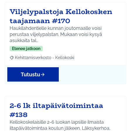
Viljelypalstoja Kellokosken
taajamaan #170
Haukilahdentielle kunnan joutomaalle voisi
perustaa viljelypalstan. Mukaan voisi kysyä
asukkaita tal…
Etenee jatkoon
Kehittämisverkosto - Kellokoski
Rajaa tulokset aihepiirin mukaan: Kehittämisverkosto - Kellokos
Tutustu
2-6 lk iltapäivätoimintaa
#138
Kellokoskelaisille 2-6 luokan lapsille ilmaista
iltapäivätoimintaa koulun jälkeen. Läksykerhoa,