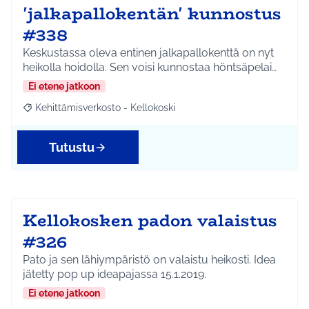
'jalkapallokentän' kunnostus
#338
Keskustassa oleva entinen jalkapallokenttä on nyt
heikolla hoidolla. Sen voisi kunnostaa höntsäpelai…
Ei etene jatkoon
Kehittämisverkosto - Kellokoski
Rajaa tulokset aihepiirin mukaan: Kehittämisverkosto - Kellokos
Tutustu
Kellokosken padon valaistus
#326
Pato ja sen lähiympäristö on valaistu heikosti. Idea
jätetty pop up ideapajassa 15.1.2019.
Ei etene jatkoon