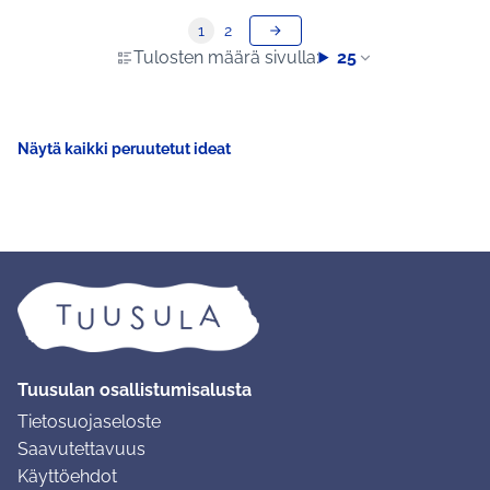
1
2
Tulosten määrä sivulla:
25
Näytä kaikki peruutetut ideat
Tuusulan osallistumisalusta
Tietosuojaseloste
Saavutettavuus
Käyttöehdot