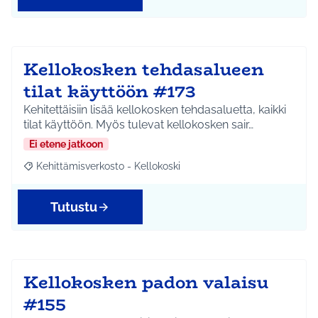
Kellokosken tehdasalueen
tilat käyttöön #173
Kehitettäisiin lisää kellokosken tehdasaluetta, kaikki
tilat käyttöön. Myös tulevat kellokosken sair…
Ei etene jatkoon
Kehittämisverkosto - Kellokoski
Rajaa tulokset aihepiirin mukaan: Kehittämisverkosto - Kellokos
Tutustu
Kellokosken padon valaisu
#155