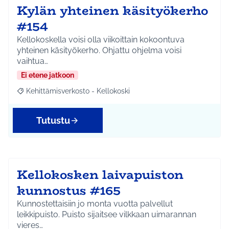
Kylän yhteinen käsityökerho
#154
Kellokoskella voisi olla viikoittain kokoontuva
yhteinen käsityökerho. Ohjattu ohjelma voisi
vaihtua…
Ei etene jatkoon
Kehittämisverkosto - Kellokoski
Rajaa tulokset aihepiirin mukaan: Kehittämisverkosto - Kellokos
Tutustu
Kellokosken laivapuiston
kunnostus #165
Kunnostettaisiin jo monta vuotta palvellut
leikkipuisto. Puisto sijaitsee vilkkaan uimarannan
vieres…