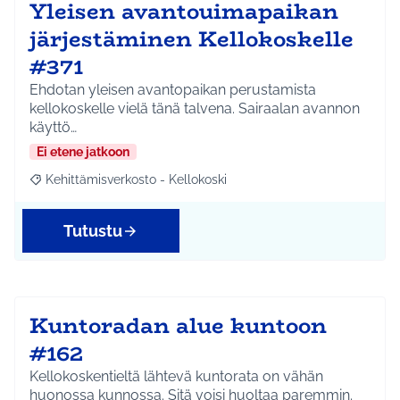
Yleisen avantouimapaikan
järjestäminen Kellokoskelle
#371
Ehdotan yleisen avantopaikan perustamista
kellokoskelle vielä tänä talvena. Sairaalan avannon
käyttö…
Ei etene jatkoon
Kehittämisverkosto - Kellokoski
Rajaa tulokset aihepiirin mukaan: Kehittämisverkosto - Kellokos
Tutustu
Kuntoradan alue kuntoon
#162
Kellokoskentieltä lähtevä kuntorata on vähän
huonossa kunnossa. Sitä voisi huoltaa paremmin.