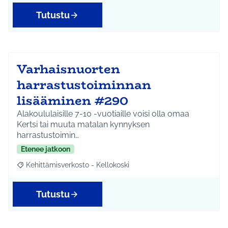
Tutustu
Varhaisnuorten
harrastustoiminnan
lisääminen #290
Alakoululaisille 7-10 -vuotiaille voisi olla omaa
Kertsi tai muuta matalan kynnyksen
harrastustoimin…
Etenee jatkoon
Kehittämisverkosto - Kellokoski
Rajaa tulokset aihepiirin mukaan: Kehittämisverkosto - Kellokos
Tutustu