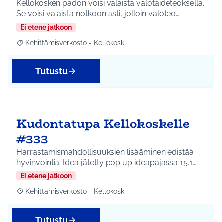
Kellokosken padon voisi valaista valotaideteoksella.
Se voisi valaista notkoon asti, jolloin valoteo…
Ei etene jatkoon
Kehittämisverkosto - Kellokoski
Rajaa tulokset aihepiirin mukaan: Kehittämisverkosto - Kellokos
Tutustu
Kudontatupa Kellokoskelle
#333
Harrastamismahdollisuuksien lisääminen edistää
hyvinvointia. Idea jätetty pop up ideapajassa 15.1…
Ei etene jatkoon
Kehittämisverkosto - Kellokoski
Rajaa tulokset aihepiirin mukaan: Kehittämisverkosto - Kellokos
Tutustu