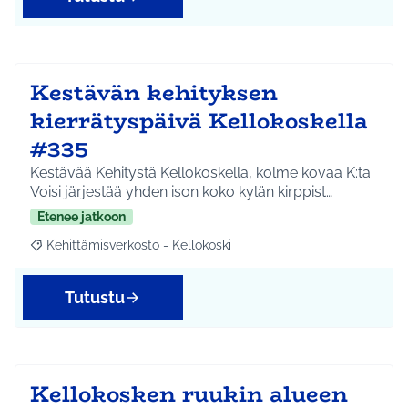
Kestävän kehityksen
kierrätyspäivä Kellokoskella
#335
Kestävää Kehitystä Kellokoskella, kolme kovaa K:ta.
Voisi järjestää yhden ison koko kylän kirppist…
Etenee jatkoon
Kehittämisverkosto - Kellokoski
Rajaa tulokset aihepiirin mukaan: Kehittämisverkosto - Kellokos
Tutustu
Kellokosken ruukin alueen