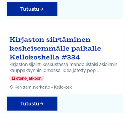
Tutustu
Kirjaston siirtäminen
keskeisemmälle paikalle
Kellokoskella #334
Kirjaston sijainti keskustassa mahdollistaisi asioinnin
kauppakäynnin lomassa. Idea jätetty pop …
Ei etene jatkoon
Kehittämisverkosto - Kellokoski
Rajaa tulokset aihepiirin mukaan: Kehittämisverkosto - Kellokos
Tutustu