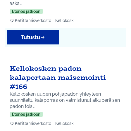
aska…
Etenee jatkoon
Kehittämisverkosto - Kellokoski
Rajaa tulokset aihepiirin mukaan: Kehittämisverkosto - Kellokos
Tutustu
Kellokosken padon
kalaportaan maisemointi
#166
Kellokosken uuden pohjapadon yhteyteen
suunniteltu kalaporras on valmistunut alkuperäisen
padon tois…
Etenee jatkoon
Kehittämisverkosto - Kellokoski
Rajaa tulokset aihepiirin mukaan: Kehittämisverkosto - Kellokos