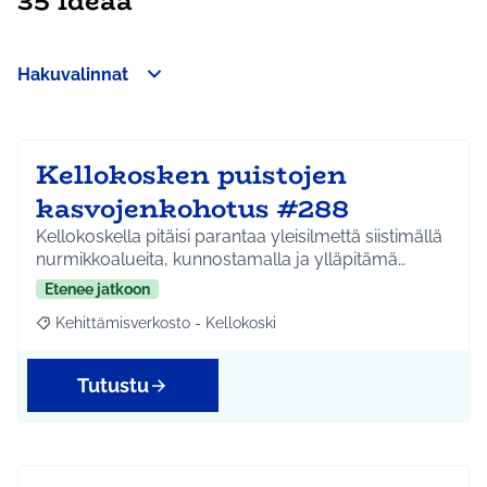
35 ideaa
Hakuvalinnat
Ohita kartta
Leaflet
|
©
HERE maps
Seuraavassa elementissä on kartta, joka esittää tämän sivun 
+
−
Kellokosken puistojen
kasvojenkohotus #288
Kellokoskella pitäisi parantaa yleisilmettä siistimällä
nurmikkoalueita, kunnostamalla ja ylläpitämä…
Etenee jatkoon
Kehittämisverkosto - Kellokoski
Rajaa tulokset aihepiirin mukaan: Kehittämisverkosto - Kellokos
Tutustu