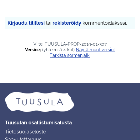
Kirjaudu tilillesi
tai
rekisteröidy
kommentoidaksesi.
Viite: TUUSULA-PROP-2019-01-307
Versio 4
(yhteensä 4 kpl)
näytä muut versiot
Tarkista sormenjälki
Tuusulan osallistumisalusta
Tietosuojaseloste
Saavutettavuus