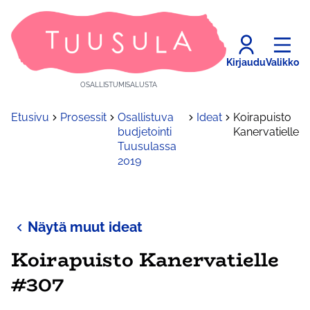
Kirjaudu
Valikko
OSALLISTUMISALUSTA
Etusivu
Prosessit
Osallistuva
Ideat
Koirapuisto
budjetointi
Kanervatielle
Tuusulassa
2019
Näytä muut ideat
Koirapuisto Kanervatielle
#307