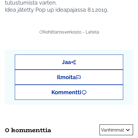
tutustumista varten.
Idea jätetty Pop up ideapajassa 8.1.2019.
Kehittämisverkosto - Lahela
Rajaa tulokset aihepiirin mukaan: Kehittämisverko
Jaa
Ilmoita
Kommentti
0 kommenttia
Vanhimmat