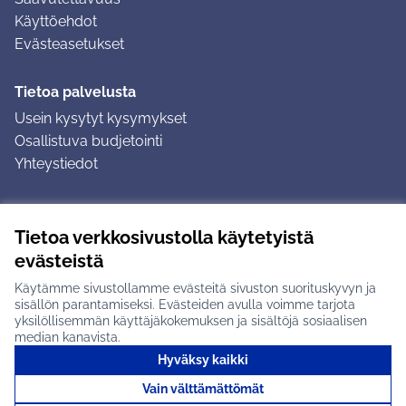
Käyttöehdot
Evästeasetukset
Tietoa palvelusta
Usein kysytyt kysymykset
Osallistuva budjetointi
Yhteystiedot
Ohjeet
Tietoa verkkosivustolla käytetyistä
Ohjeet kirjautumiseen
evästeistä
Ohjeet kommentin jättämiseen
Käytämme sivustollamme evästeitä sivuston suorituskyvyn ja
sisällön parantamiseksi. Evästeiden avulla voimme tarjota
yksilöllisemmän käyttäjäkokemuksen ja sisältöjä sosiaalisen
median kanavista.
Hyväksy kaikki
Tuusulan osallistumisalusta X-palvelussa
Tuusula
Vain välttämättömät
Creative Commons -lisenssi
(Ulkoinen linkki)
(Ulkoinen linkki)
(Ulkoine
Verkkosivusto luotu
vapaan ohjelmiston