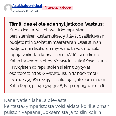
Asukkaiden ideat
Ei etene jatkoon
15.01.2019 14:21
Tämä idea ei ole edennyt jatkoon. Vastaus:
Kiitos ideasta. Valitettavasti koirapuiston
perustamisen kustannukset ylittävät osallistuvaan
budjetointiin osoitetun määrärahan. Osallistuvan
budjetoinnin lisäksi on myös muita vakiintuneita
tapoja vaikuttaa kunnalliseen päätöksentekoon.
Katso tarkemmin https://www.tuusula.fi/osallisuus
. Nykyisten koirapuistojen sijainnit löytyvät
osoitteesta https://www.tuusula.fi/index.tmpl?
sivu_id=7550&rid=449. Lisätietoja: yhteisömanageri
Katja Repo, p. 040 314 3048, katja.repo@tuusula.fi.
Kanervatien lähellä olevasta
kentästä/ympäristöstä voisi aidata koirille oman
puiston vapaana juoksemista ja toisiin koiriin