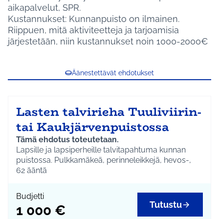
aikapalvelut, SPR.
Kustannukset: Kunnanpuisto on ilmainen.
Riippuen, mitä aktiviteetteja ja tarjoamisia
järjestetään, niin kustannukset noin 1000-2000€
Äänestettävät ehdotukset
Lasten talvirieha Tuuliviirin-
tai Kaukjärvenpuistossa
Tämä ehdotus toteutetaan.
Lapsille ja lapsiperheille talvitapahtuma kunnan
puistossa. Pulkkamäkeä, perinneleikkejä, hevos-,
poni- tai huskyajelua, kunnan liikuntavaunu.
62
ääntä
Järjestetään yhteistyössä Hyrylän
kehittämisverkoston, Tuusulan Latu ja Pyörä ry:n ja
Budjetti
kunnan vapaa-aikapalvelujen kanssa.
Tutustu
1 000 €