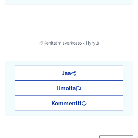
Kehittämisverkosto - Hyrylä
Rajaa tulokset aihepiirin mukaan: Kehittämisverko
Jaa
Ilmoita
Kommentti