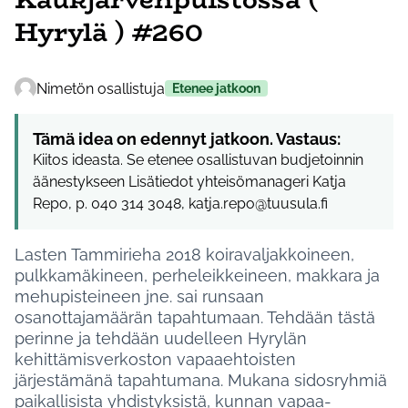
Hyrylä ) #260
Nimetön osallistuja
Etenee jatkoon
Tämä idea on edennyt jatkoon. Vastaus:
Kiitos ideasta. Se etenee osallistuvan budjetoinnin
äänestykseen Lisätiedot yhteisömanageri Katja
Repo, p. 040 314 3048, katja.repo@tuusula.fi
Lasten Tammirieha 2018 koiravaljakkoineen,
pulkkamäkineen, perheleikkeineen, makkara ja
mehupisteineen jne. sai runsaan
osanottajamäärän tapahtumaan. Tehdään tästä
perinne ja tehdään uudelleen Hyrylän
kehittämisverkoston vapaaehtoisten
järjestämänä tapahtumana. Mukana sidosryhmiä
paikallisista yhdistyksistä, kunnan vapaa-