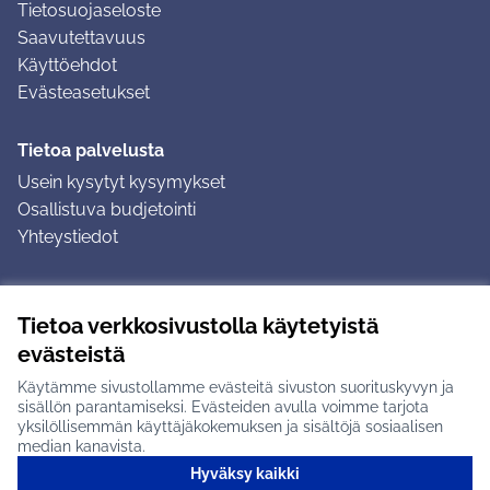
Tietosuojaseloste
Saavutettavuus
Käyttöehdot
Evästeasetukset
Tietoa palvelusta
Usein kysytyt kysymykset
Osallistuva budjetointi
Yhteystiedot
Ohjeet
Tietoa verkkosivustolla käytetyistä
Ohjeet kirjautumiseen
evästeistä
Ohjeet kommentin jättämiseen
Käytämme sivustollamme evästeitä sivuston suorituskyvyn ja
sisällön parantamiseksi. Evästeiden avulla voimme tarjota
yksilöllisemmän käyttäjäkokemuksen ja sisältöjä sosiaalisen
median kanavista.
Hyväksy kaikki
Tuusulan osallistumisalusta X-palvelussa
Tuusula