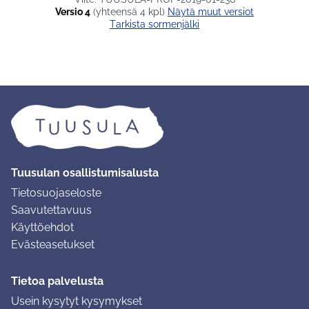
Versio 4
(yhteensä 4 kpl)
näytä muut versiot
Tarkista sormenjälki
Tuusulan osallistumisalusta
Tietosuojaseloste
Saavutettavuus
Käyttöehdot
Evästeasetukset
Tietoa palvelusta
Usein kysytyt kysymykset