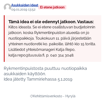
Asukkaiden ideat
Ei etene jatkoon
09.01.2019 13:52
Tämä idea ei ole edennyt jatkoon. Vastaus:
Kiitos ideasta. Se ei etene osallistuvan budjetoinnin
jatkoon, koska Rykmentinpuiston alueella on jo
nuotiopaikkoja. Toukokuun 11. päivä järjestetään
yhteinen nuotioretki ko. paikoille, lähtö klo 15 torilta.
Lisätiedot yhteisömanageri Katja Repo,
katja.repo@tuusula.fi, p. 040 314 3048.
Rykmentinpuistosta puuttuu nuotiopaikka
asukkaiden käyttöön.
Idea jätetty Tammiriehassa 5.1.2019
Kehittämisverkosto - Hyrylä
Rajaa tulokset aihepiirin mukaan: Kehittämisverko