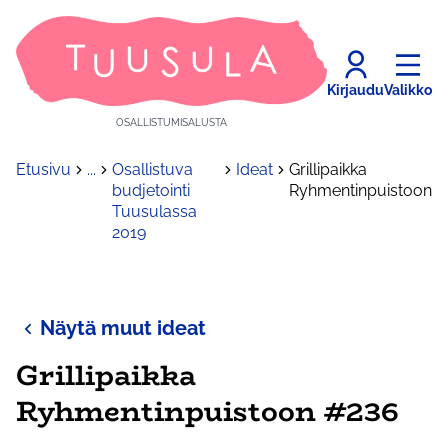
Kirjaudu
Valikko
OSALLISTUMISALUSTA
Etusivu
...
Osallistuva
Ideat
Grillipaikka
budjetointi
Ryhmentinpuistoon
Tuusulassa
2019
Näytä muut ideat
Grillipaikka
Ryhmentinpuistoon #236