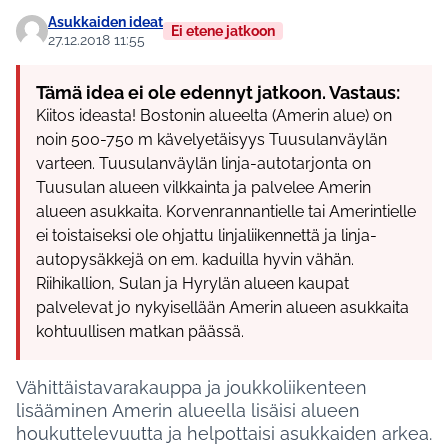
Asukkaiden ideat
Ei etene jatkoon
27.12.2018 11:55
Tämä idea ei ole edennyt jatkoon. Vastaus:
Kiitos ideasta! Bostonin alueelta (Amerin alue) on
noin 500-750 m kävelyetäisyys Tuusulanväylän
varteen. Tuusulanväylän linja-autotarjonta on
Tuusulan alueen vilkkainta ja palvelee Amerin
alueen asukkaita. Korvenrannantielle tai Amerintielle
ei toistaiseksi ole ohjattu linjaliikennettä ja linja-
autopysäkkejä on em. kaduilla hyvin vähän.
Riihikallion, Sulan ja Hyrylän alueen kaupat
palvelevat jo nykyisellään Amerin alueen asukkaita
kohtuullisen matkan päässä.
Vähittäistavarakauppa ja joukkoliikenteen
lisääminen Amerin alueella lisäisi alueen
houkuttelevuutta ja helpottaisi asukkaiden arkea.