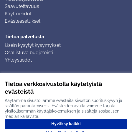
Saavutettavuus
Käyttöehdot
Evästeasetukset
Tietoa palvelusta
Usein kysytyt kysymykset
Osallistuva budjetointi
Yhteystiedot
Ohjeet
Tietoa verkkosivustolla käytetyistä
Ohjeet kirjautumiseen
evästeistä
Ohjeet kommentin jättämiseen
Käytämme sivustollamme evästeitä sivuston suorituskyvyn ja
sisällön parantamiseksi. Evästeiden avulla voimme tarjota
yksilöllisemmän käyttäjäkokemuksen ja sisältöjä sosiaalisen
median kanavista.
Hyväksy kaikki
Tuusulan osallistumisalusta X-palvelussa
Tuusula