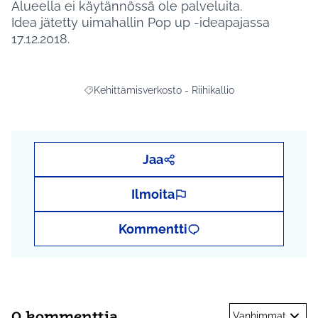
Alueella ei käytännössä ole palveluita.
Idea jätetty uimahallin Pop up -ideapajassa
17.12.2018.
Kehittämisverkosto - Riihikallio
Rajaa tulokset aihepiirin mukaan: Kehittämisverkosto
Jaa
Ilmoita
Kommentti
0 kommenttia
Vanhimmat