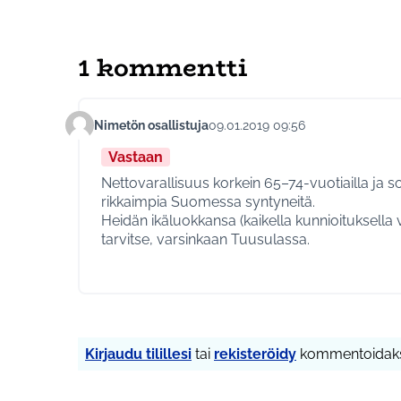
1 kommentti
Nimetön osallistuja
09.01.2019 09:56
Kommentti 36
Vastaan
Nettovarallisuus korkein 65–74-vuotiailla ja 
rikkaimpia Suomessa syntyneitä.
Heidän ikäluokkansa (kaikella kunnioituksella
tarvitse, varsinkaan Tuusulassa.
Kirjaudu tilillesi
tai
rekisteröidy
kommentoidaks