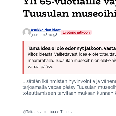
Yli 65-vuotiaille v
Tuusulan museoih
Asukkaiden ideat
Ei etene jatkoon
30.11.2018 10:58
Tämä idea ei ole edennyt jatkoon. Vasta
Kiitos ideasta. Valitettavasti idea ei ole toteutt
määrärahalla. Tuusulan museoihin on eläkeläisil
vapaa pääsy.
Lisätään ikäihmisten hyvinvointia ja vähe
tarjoamalla vapaa pääsy Tuusulan museoihin
toteuttamiseen tarvitaan mukaan kunnan ku
Taiteen ja kulttuurin Tuusula
Rajaa tulokset aihepiirin mukaan: Taiteen ja kulttuurin T