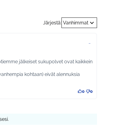
Järjestä:
Vanhimmat
…
sotiemme jälkeiset sukupolvet ovat kaikkein
 vanhempia kohtaan) eivät alennuksia
0
0
esi.