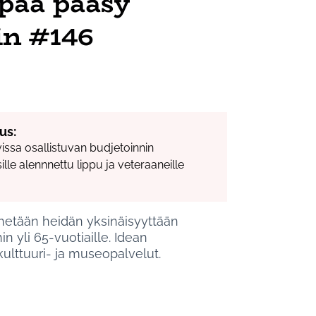
apaa pääsy
in #146
us:
avissa osallistuvan budjetoinnin
le alennnettu lippu ja veteraaneille
nnetään heidän yksinäisyyttään
 yli 65-vuotiaille. Idean
lttuuri- ja museopalvelut.
uusula