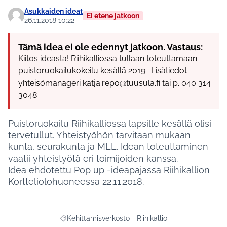
Asukkaiden ideat
Ei etene jatkoon
26.11.2018 10:22
Tämä idea ei ole edennyt jatkoon. Vastaus:
Kiitos ideasta! Riihikalliossa tullaan toteuttamaan
puistoruokailukokeilu kesällä 2019. Lisätiedot
yhteisömanageri katja.repo@tuusula.fi tai p. 040 314
3048
Puistoruokailu Riihikalliossa lapsille kesällä olisi
tervetullut. Yhteistyöhön tarvitaan mukaan
kunta, seurakunta ja MLL. Idean toteuttaminen
vaatii yhteistyötä eri toimijoiden kanssa.
Idea ehdotettu Pop up -ideapajassa Riihikallion
Kortteliolohuoneessa 22.11.2018.
Kehittämisverkosto - Riihikallio
Rajaa tulokset aihepiirin mukaan: Kehittämisverkosto