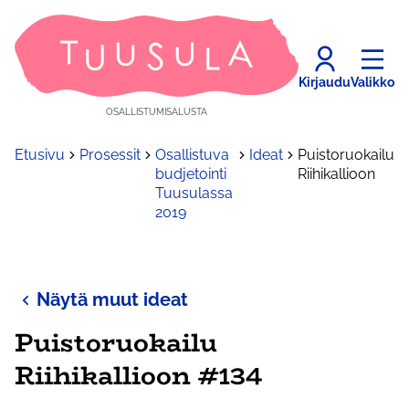
Kirjaudu
Valikko
OSALLISTUMISALUSTA
Etusivu
Prosessit
Osallistuva
Ideat
Puistoruokailu
budjetointi
Riihikallioon
Tuusulassa
2019
Näytä muut ideat
Puistoruokailu
Riihikallioon #134