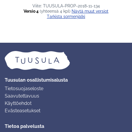
Viite: TUUSULA-PROP-2018-11-134
Versio 4
(yhteensä 4 kpl)
näytä muut versiot
Tarkista sormenjälki
Tuusulan osallistumisalusta
Tietosuojaseloste
Saavutettavuus
Käyttöehdot
Evästeasetukset
Tietoa palvelusta