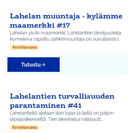
Lahelan muuntaja - kylämme
maamerkki #17
Lahelan ylväs maamerkki, Lahelantien länsipuolella
komeileva rapattu sähkömuuntaja on surullisesti r…
Arvioitavana
Tutustu
Lahelantien turvallisuuden
parantaminen #41
Lahelantiellä ajetaan liian lujaa ja tiellä on paljon
läpiajoliikennettä. Tien liikenneturvallisuutt…
Arvioitavana