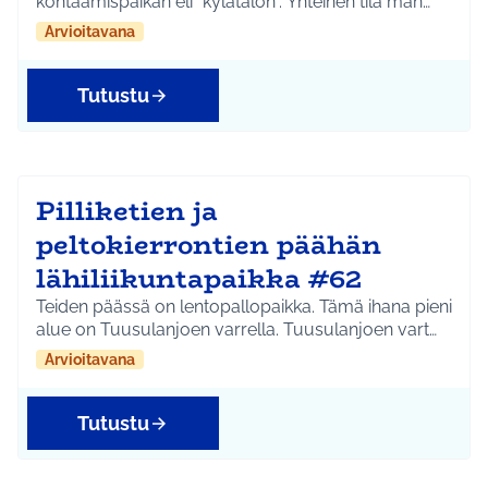
kohtaamispaikan eli "kylätalon". Yhteinen tila mah…
Arvioitavana
Tutustu
Pilliketien ja
peltokierrontien päähän
lähiliikuntapaikka #62
Teiden päässä on lentopallopaikka. Tämä ihana pieni
alue on Tuusulanjoen varrella. Tuusulanjoen vart…
Arvioitavana
Tutustu