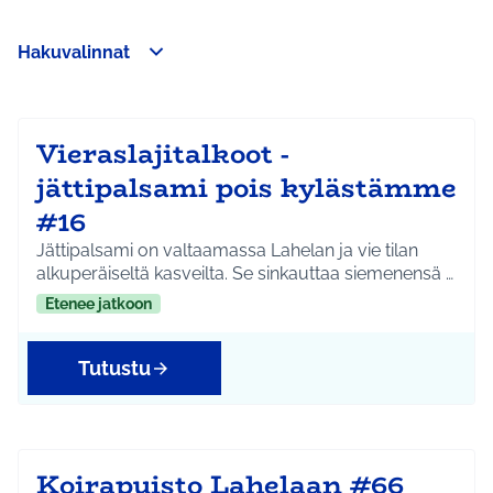
Hakuvalinnat
Ohita kartta
Leaflet
|
©
HERE maps
Seuraavassa elementissä on kartta, joka esittää tämän sivun 
+
−
Vieraslajitalkoot -
jättipalsami pois kylästämme
#16
Jättipalsami on valtaamassa Lahelan ja vie tilan
alkuperäiseltä kasveilta. Se sinkauttaa siemenensä …
Etenee jatkoon
Tutustu
Koirapuisto Lahelaan #66