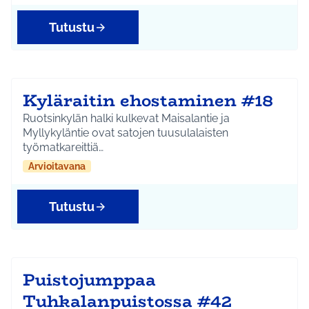
Tutustu
Kyläraitin ehostaminen #18
Ruotsinkylän halki kulkevat Maisalantie ja
Myllykyläntie ovat satojen tuusulalaisten
työmatkareittiä…
Arvioitavana
Tutustu
Puistojumppaa
Tuhkalanpuistossa #42