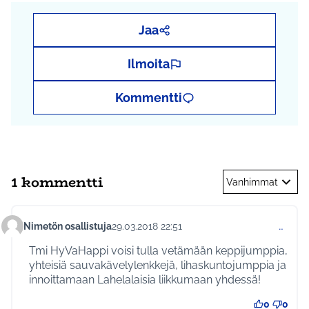
Jaa
Ilmoita
Kommentti
1 kommentti
Vanhimmat
Nimetön osallistuja
29.03.2018 22:51
…
Kommentti 7
Tmi HyVaHappi voisi tulla vetämään keppijumppia,
yhteisiä sauvakävelylenkkejä, lihaskuntojumppia ja
innoittamaan Lahelalaisia liikkumaan yhdessä!
0
0