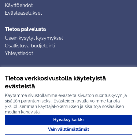
Käyttöehdot
Evästeasetukset
Tietoa palvelusta
Usein kysytyt kysymykset
Osallistuva budjetointi
Yhteystiedot
Ohjeet
Tietoa verkkosivustolla käytetyistä
Ohjeet kirjautumiseen
evästeistä
Ohjeet kommentin jättämiseen
Käytämme sivustollamme evästeitä sivuston suorituskyvyn ja
sisällön parantamiseksi. Evästeiden avulla voimme tarjota
yksilöllisemmän käyttäjäkokemuksen ja sisältöjä sosiaalisen
median kanavista.
Hyväksy kaikki
Tuusulan osallistumisalusta X-palvelussa
Tuusula
Vain välttämättömät
Creative Commons -lisenssi
(Ulkoinen linkki)
(Ulkoinen linkki)
(Ulkoine
Verkkosivusto luotu
vapaan ohjelmiston