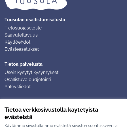
Tuusulan osallistumisalusta
Tietosuojaseloste
Saavutettavuus
Käyttöehdot
Evästeasetukset
Tietoa palvelusta
Usein kysytyt kysymykset
Osallistuva budjetointi
Yhteystiedot
Ohjeet
Tietoa verkkosivustolla käytetyistä
Ohjeet kirjautumiseen
evästeistä
Ohjeet kommentin jättämiseen
Käytämme sivustollamme evästeitä sivuston suorituskyvyn ja