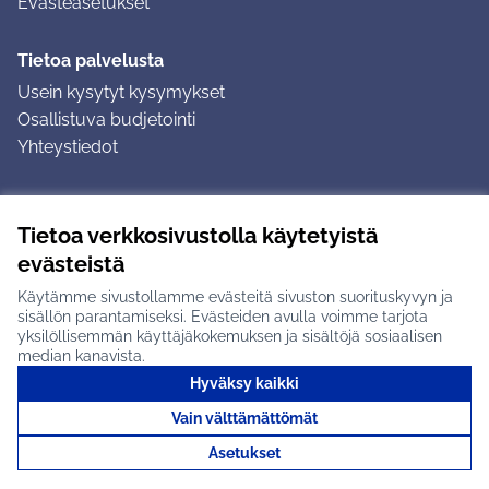
Evästeasetukset
Tietoa palvelusta
Usein kysytyt kysymykset
Osallistuva budjetointi
Yhteystiedot
Ohjeet
Tietoa verkkosivustolla käytetyistä
Ohjeet kirjautumiseen
evästeistä
Ohjeet kommentin jättämiseen
Käytämme sivustollamme evästeitä sivuston suorituskyvyn ja
sisällön parantamiseksi. Evästeiden avulla voimme tarjota
yksilöllisemmän käyttäjäkokemuksen ja sisältöjä sosiaalisen
median kanavista.
Hyväksy kaikki
Tuusulan osallistumisalusta X-palvelussa
Tuusula
Vain välttämättömät
Creative Commons -lisenssi
(Ulkoinen linkki)
(Ulkoinen linkki)
(Ulkoine
Verkkosivusto luotu
vapaan ohjelmiston
(Ulkoinen
Asetukset
avulla.