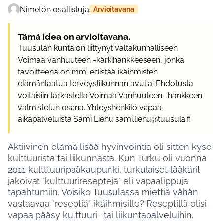
Nimetön osallistuja
Arvioitavana
Tämä idea on arvioitavana.
Tuusulan kunta on liittynyt valtakunnalliseen
Voimaa vanhuuteen -kärkihankkeeseen, jonka
tavoitteena on mm. edistää ikäihmisten
elämänlaatua terveysliikunnan avulla. Ehdotusta
voitaisiin tarkastella Voimaa Vanhuuteen -hankkeen
valmistelun osana. Yhteyshenkilö vapaa-
aikapalveluista Sami Liehu sami.liehu@tuusula.fi
Aktiivinen elämä lisää hyvinvointia oli sitten kyse
kulttuurista tai liikunnasta. Kun Turku oli vuonna
2011 kultttuuripääkaupunki, turkulaiset lääkärit
jakoivat "kulttuurireseptejä" eli vapaalippuja
tapahtumiin. Voisiko Tuusulassa miettiä vähän
vastaavaa "reseptiä" ikäihmisille? Reseptillä olisi
vapaa pääsy kulttuuri- tai liikuntapalveluihin.