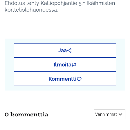
Ehdotus tehty Kalliopohjantie 5:n Ikäihmisten
kortteliolohuoneessa.
Jaa
Ilmoita
Kommentti
0 kommenttia
Vanhimmat