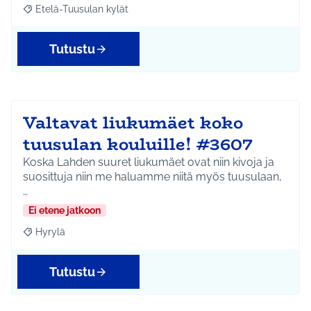
Etelä-Tuusulan kylät
Rajaa tulokset teeman mukaan: Etelä-Tuusulan kylät
Tutustu
Valtavat liukumäet koko
tuusulan kouluille! #3607
Koska Lahden suuret liukumäet ovat niin kivoja ja
suosittuja niin me haluamme niitä myös tuusulaan,
…
Ei etene jatkoon
Hyrylä
Rajaa tulokset teeman mukaan: Hyrylä
Tutustu