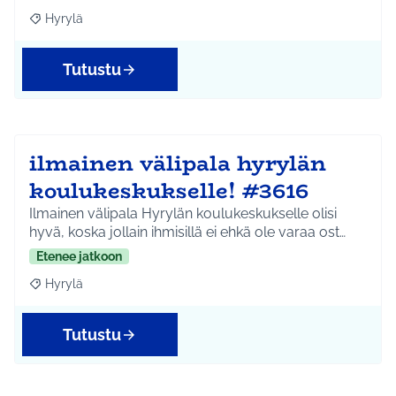
Hyrylä
Rajaa tulokset teeman mukaan: Hyrylä
Tutustu
ilmainen välipala hyrylän
koulukeskukselle! #3616
Ilmainen välipala Hyrylän koulukeskukselle olisi
hyvä, koska jollain ihmisillä ei ehkä ole varaa ost…
Etenee jatkoon
Hyrylä
Rajaa tulokset teeman mukaan: Hyrylä
Tutustu