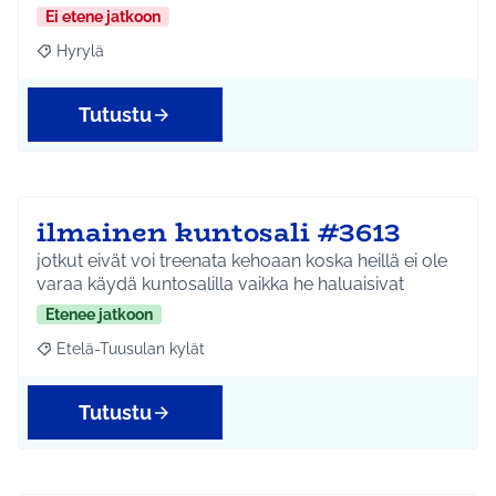
Ei etene jatkoon
Hyrylä
Rajaa tulokset teeman mukaan: Hyrylä
Tutustu
ilmainen kuntosali #3613
jotkut eivät voi treenata kehoaan koska heillä ei ole
varaa käydä kuntosalilla vaikka he haluaisivat
Etenee jatkoon
Etelä-Tuusulan kylät
Rajaa tulokset teeman mukaan: Etelä-Tuusulan kylät
Tutustu