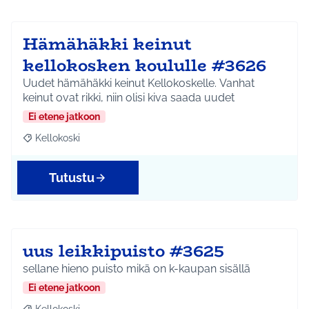
Hämähäkki keinut
kellokosken koululle #3626
Uudet hämähäkki keinut Kellokoskelle. Vanhat
keinut ovat rikki, niin olisi kiva saada uudet
Ei etene jatkoon
Kellokoski
Rajaa tulokset teeman mukaan: Kellokoski
Tutustu
uus leikkipuisto #3625
sellane hieno puisto mikä on k-kaupan sisällä
Ei etene jatkoon