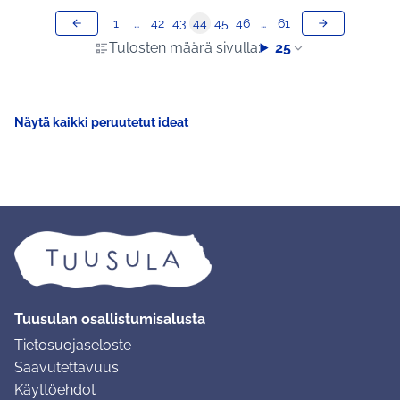
1
…
42
43
44
45
46
…
61
Tulosten määrä sivulla:
25
Näytä kaikki peruutetut ideat
Tuusulan osallistumisalusta
Tietosuojaseloste
Saavutettavuus
Käyttöehdot