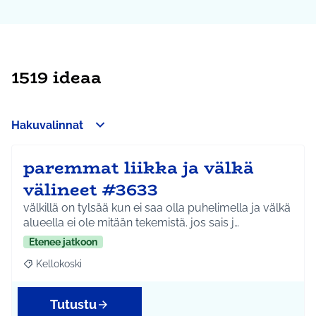
1519 ideaa
Hakuvalinnat
paremmat liikka ja välkä
välineet #3633
välkillä on tylsää kun ei saa olla puhelimella ja välkä
alueella ei ole mitään tekemistä. jos sais j…
Etenee jatkoon
Kellokoski
Rajaa tulokset teeman mukaan: Kellokoski
Tutustu