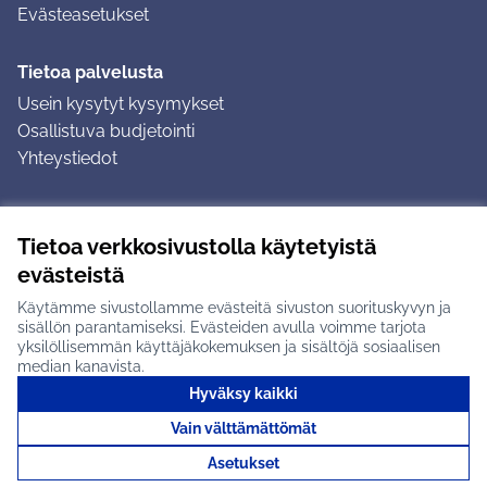
Evästeasetukset
Tietoa palvelusta
Usein kysytyt kysymykset
Osallistuva budjetointi
Yhteystiedot
Ohjeet
Tietoa verkkosivustolla käytetyistä
Ohjeet kirjautumiseen
evästeistä
Ohjeet kommentin jättämiseen
Käytämme sivustollamme evästeitä sivuston suorituskyvyn ja
sisällön parantamiseksi. Evästeiden avulla voimme tarjota
yksilöllisemmän käyttäjäkokemuksen ja sisältöjä sosiaalisen
median kanavista.
Hyväksy kaikki
Tuusulan osallistumisalusta X-palvelussa
Tuusula
Vain välttämättömät
Creative Commons -lisenssi
(Ulkoinen linkki)
(Ulkoinen linkki)
(Ulkoine
Verkkosivusto luotu
vapaan ohjelmiston
(Ulkoinen
Asetukset
avulla.