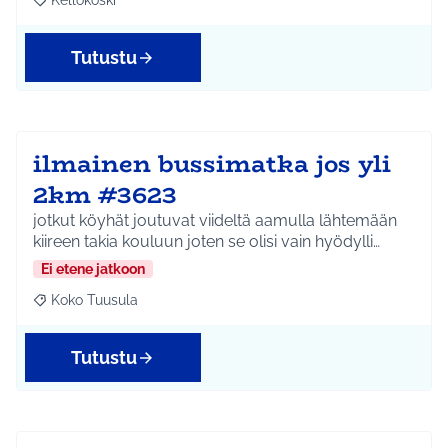
Kellokoski
Rajaa tulokset teeman mukaan: Kellokoski
Tutustu
ilmainen bussimatka jos yli
2km #3623
jotkut köyhät joutuvat viideltä aamulla lähtemään
kiireen takia kouluun joten se olisi vain hyödylli…
Ei etene jatkoon
Koko Tuusula
Rajaa tulokset teeman mukaan: Koko Tuusula
Tutustu