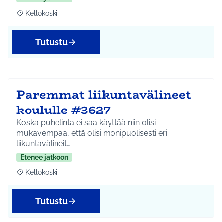
Kellokoski
Rajaa tulokset teeman mukaan: Kellokoski
Tutustu
Paremmat liikuntavälineet
koululle #3627
Koska puhelinta ei saa käyttää niin olisi
mukavempaa, että olisi monipuolisesti eri
liikuntavälineit…
Etenee jatkoon
Kellokoski
Rajaa tulokset teeman mukaan: Kellokoski
Tutustu