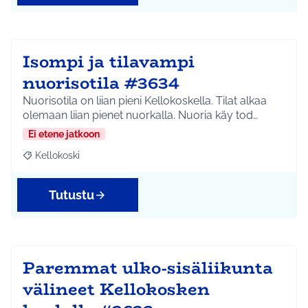
Isompi ja tilavampi
nuorisotila #3634
Nuorisotila on liian pieni Kellokoskella. Tilat alkaa
olemaan liian pienet nuorkalla. Nuoria käy tod…
Ei etene jatkoon
Kellokoski
Rajaa tulokset teeman mukaan: Kellokoski
Tutustu
Paremmat ulko-sisäliikunta
välineet Kellokosken