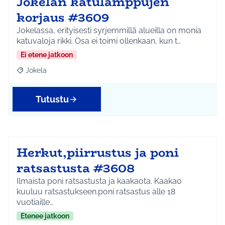
Jokelan katulamppujen
korjaus #3609
Jokelassa, erityisesti syrjemmillä alueilla on monia
katuvaloja rikki. Osa ei toimi ollenkaan, kun t…
Ei etene jatkoon
Jokela
Rajaa tulokset teeman mukaan: Jokela
Tutustu
Herkut,piirrustus ja poni
ratsastusta #3608
Ilmaista poni ratsastusta ja kaakaota. Kaakao
kuuluu ratsastukseen.poni ratsastus alle 18
vuotiaille…
Etenee jatkoon