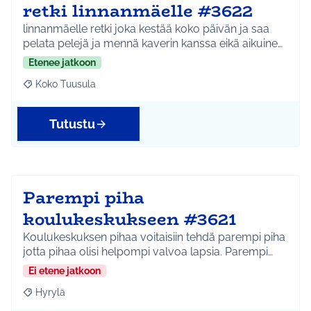
retki linnanmäelle #3622
linnanmäelle retki joka kestää koko päivän ja saa
pelata pelejä ja mennä kaverin kanssa eikä aikuine…
Etenee jatkoon
Koko Tuusula
Rajaa tulokset teeman mukaan: Koko Tuusula
Tutustu
Parempi piha
koulukeskukseen #3621
Koulukeskuksen pihaa voitaisiin tehdä parempi piha
jotta pihaa olisi helpompi valvoa lapsia. Parempi…
Ei etene jatkoon
Hyrylä
Rajaa tulokset teeman mukaan: Hyrylä