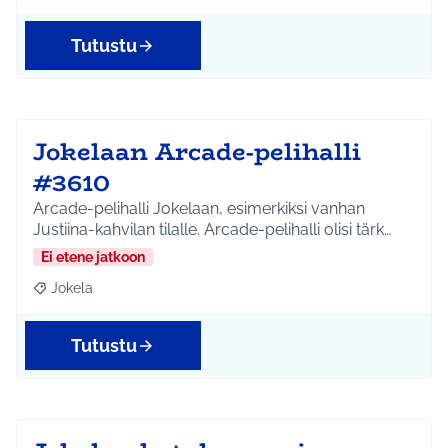
Tutustu
Jokelaan Arcade-pelihalli
#3610
Arcade-pelihalli Jokelaan, esimerkiksi vanhan
Justiina-kahvilan tilalle. Arcade-pelihalli olisi tärk…
Ei etene jatkoon
Jokela
Rajaa tulokset teeman mukaan: Jokela
Tutustu