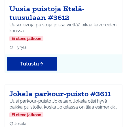
Uusia puistoja Etelä-
tuusulaan #3612
Uusia kivoja puistoja joissa viettää aikaa kavereiden
kanssa.
Ei etene jatkoon
Hyrylä
Rajaa tulokset teeman mukaan: Hyrylä
Tutustu
Jokela parkour-puisto #3611
Uusi parkour-puisto Jokelaan. Jokela olisi hyvä
paikka puistolle, koska Jokelassa on tilaa esimerkik…
Ei etene jatkoon
Jokela
Rajaa tulokset teeman mukaan: Jokela