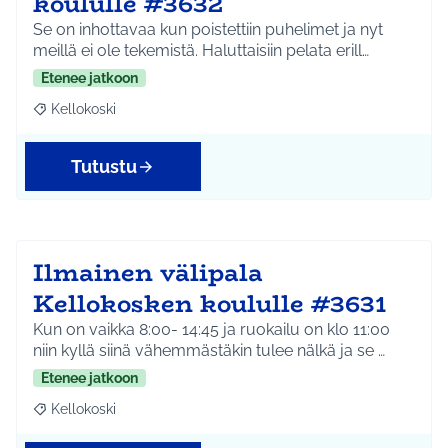
koululle #3632
Se on inhottavaa kun poistettiin puhelimet ja nyt
meillä ei ole tekemistä. Haluttaisiin pelata erill…
Etenee jatkoon
Kellokoski
Rajaa tulokset teeman mukaan: Kellokoski
Tutustu
Ilmainen välipala
Kellokosken koululle #3631
Kun on vaikka 8:00- 14:45 ja ruokailu on klo 11:00
niin kyllä siinä vähemmästäkin tulee nälkä ja se …
Etenee jatkoon
Kellokoski
Rajaa tulokset teeman mukaan: Kellokoski