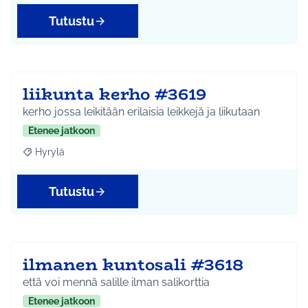
Tutustu
liikunta kerho #3619
kerho jossa leikitään erilaisia leikkejä ja liikutaan
Etenee jatkoon
Hyrylä
Rajaa tulokset teeman mukaan: Hyrylä
Tutustu
ilmanen kuntosali #3618
että voi mennä salille ilman salikorttia
Etenee jatkoon