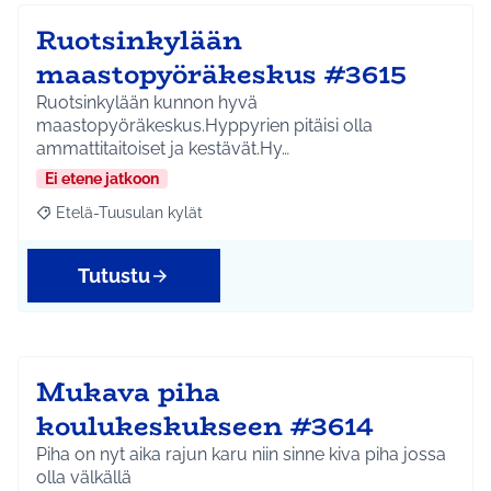
Ruotsinkylään
maastopyöräkeskus #3615
Ruotsinkylään kunnon hyvä
maastopyöräkeskus.Hyppyrien pitäisi olla
ammattitaitoiset ja kestävät.Hy…
Ei etene jatkoon
Etelä-Tuusulan kylät
Rajaa tulokset teeman mukaan: Etelä-Tuusulan kylät
Tutustu
Mukava piha
koulukeskukseen #3614
Piha on nyt aika rajun karu niin sinne kiva piha jossa
olla välkällä