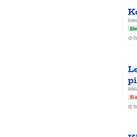
K
(ide
Ete
Ri
Raj
L
p
(ide
Ei 
Ri
Raj