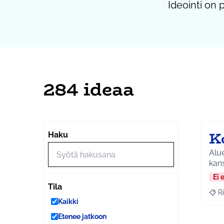
Ideointi on 
284 ideaa
K
Haku
Alue
kans
Ei 
Tila
Ri
Raj
Kaikki
Etenee jatkoon