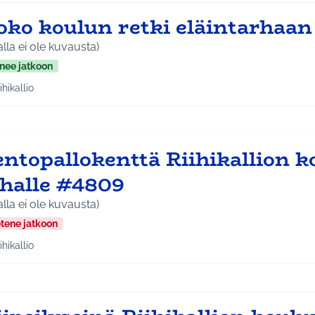
oko koulun retki eläintarhaa
alla ei ole kuvausta)
nee jatkoon
ihikallio
aa tulokset teeman mukaan: Riihikallio
entopallokenttä Riihikallion k
ihalle #4809
alla ei ole kuvausta)
etene jatkoon
ihikallio
aa tulokset teeman mukaan: Riihikallio