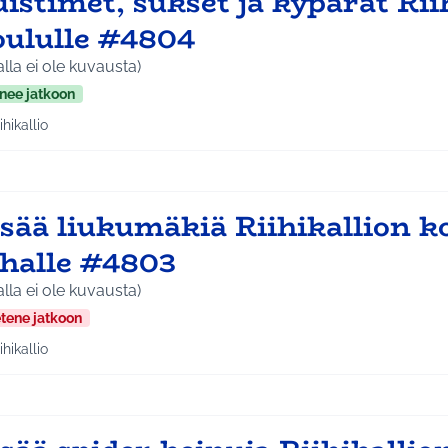
istimet, sukset ja kypärät Rii
oululle #4804
alla ei ole kuvausta)
nee jatkoon
ihikallio
aa tulokset teeman mukaan: Riihikallio
isää liukumäkiä Riihikallion k
ihalle #4803
alla ei ole kuvausta)
etene jatkoon
ihikallio
aa tulokset teeman mukaan: Riihikallio