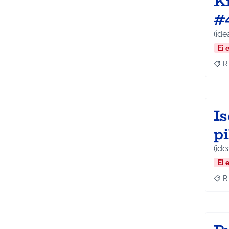
Ki
#
(ide
Ei 
Ri
Raj
Is
p
(ide
Ei 
Ri
Raj