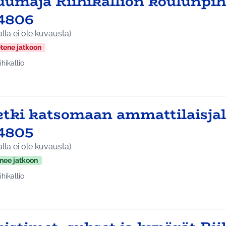
uumaja Riihikallion koulunpih
4806
alla ei ole kuvausta)
etene jatkoon
ihikallio
aa tulokset teeman mukaan: Riihikallio
etki katsomaan ammattilaisjal
4805
alla ei ole kuvausta)
nee jatkoon
ihikallio
aa tulokset teeman mukaan: Riihikallio