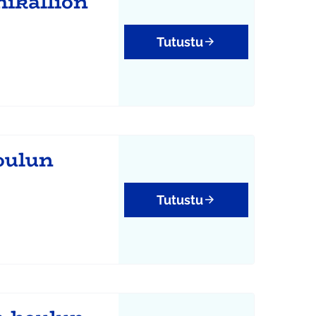
hikallion
Tutustu
oulun
Tutustu