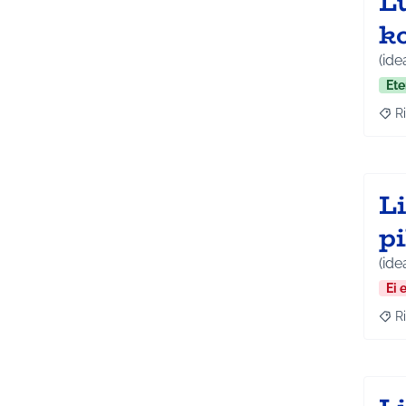
Lu
k
(ide
Ete
Ri
Raj
L
p
(ide
Ei 
Ri
Raj