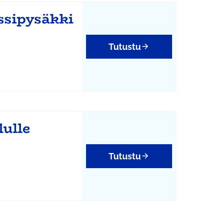
ssipysäkki
Tutustu
lulle
Tutustu