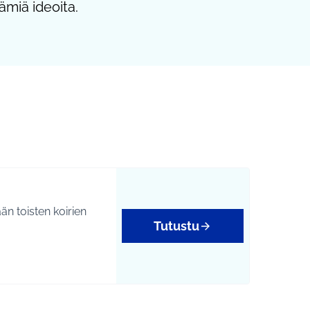
ämiä ideoita.
än toisten koirien
Tutustu