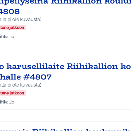
ipeilyseinä Riihikallion koulu
4808
alla ei ole kuvausta)
etene jatkoon
ihikallio
aa tulokset teeman mukaan: Riihikallio
o karusellilaite Riihikallion k
ihalle #4807
alla ei ole kuvausta)
etene jatkoon
ihikallio
aa tulokset teeman mukaan: Riihikallio