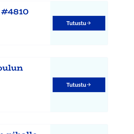
n #4810
Tutustu
oulun
Tutustu