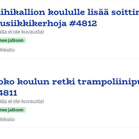
ihikallion koululle lisää soitti
usiikkikerhoja #4812
alla ei ole kuvausta)
nee jatkoon
ihikallio
aa tulokset teeman mukaan: Riihikallio
oko koulun retki trampoliinip
4811
alla ei ole kuvausta)
nee jatkoon
ihikallio
aa tulokset teeman mukaan: Riihikallio