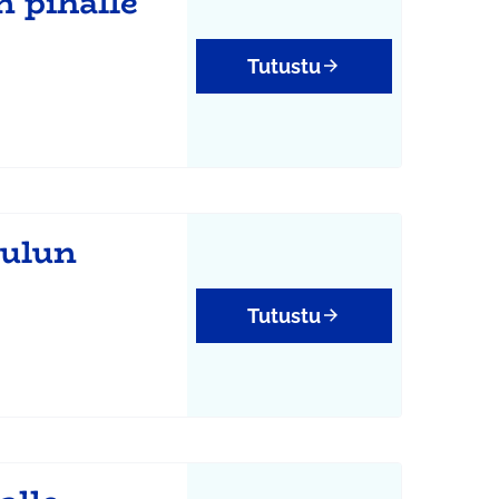
n pihalle
Tutustu
oulun
Tutustu