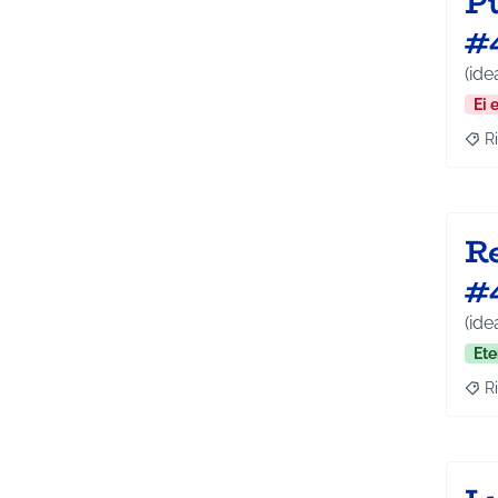
P
#
(ide
Ei 
Ri
Raj
R
#
(ide
Ete
Ri
Raj