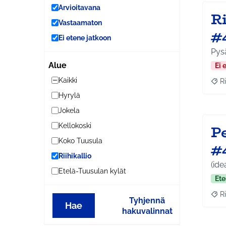
Arvioitavana
R
Vastaamaton
#
Ei etene jatkoon
Pys
Alue
Ei 
Kaikki
Ri
Raj
Hyrylä
Jokela
Pe
Kellokoski
Koko Tuusula
#
Riihikallio
(ide
Etelä-Tuusulan kylät
Ete
Ri
Raj
Tyhjennä
Hae
hakuvalinnat