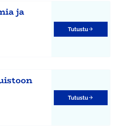
mia ja
Tutustu
uistoon
Tutustu