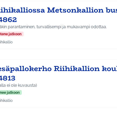
iihikalliossa Metsonkallion bu
4862
äkin parantaminen, turvallisempi ja mukavampi odottaa.
etene jatkoon
ihikallio
aa tulokset teeman mukaan: Riihikallio
säpallokerho Riihikallion kou
4813
alla ei ole kuvausta)
nee jatkoon
ihikallio
aa tulokset teeman mukaan: Riihikallio