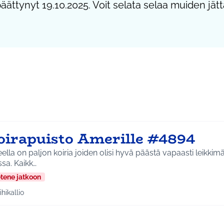
päättynyt 19.10.2025. Voit selata selaa muiden jätt
oirapuisto Amerille #4894
ella on paljon koiria joiden olisi hyvä päästä vapaasti leikkimä
sa. Kaikk…
etene jatkoon
ihikallio
aa tulokset teeman mukaan: Riihikallio