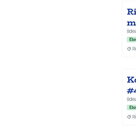
Ri
m
(ide
Ete
Ri
Raj
K
#
(ide
Ete
Ri
Raj