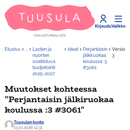
Kirjaudu
Valikko
OSALLISTUMISALUSTA
Etusivu
...
Lasten ja
Ideat
Perjantaisin
Versio
nuorten
jälkiruokaa
3
osallistuva
koulussa :3
budjetointi
#3061
2025-2027
Muutokset kohteessa
"Perjantaisin jälkiruokaa
koulussa :3 #3061"
Tuusulan kunta
13.01.2026 12:31