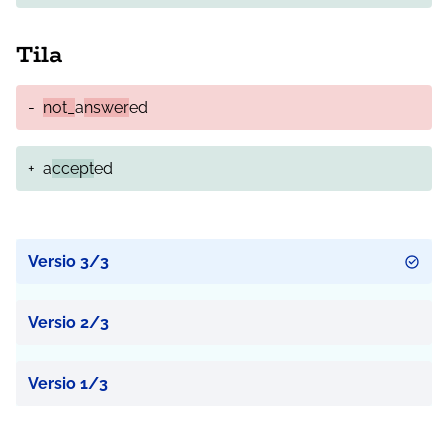
Tila
-
not_
a
nswer
ed
+
a
ccept
ed
Versio 3/3
Versio 2/3
Versio 1/3