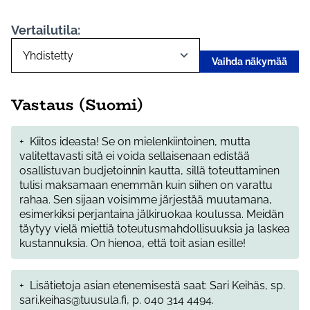
Vertailutila:
Vaihda näkymää
Vastaus (Suomi)
+
Kiitos ideasta! Se on mielenkiintoinen, mutta
valitettavasti sitä ei voida sellaisenaan edistää
osallistuvan budjetoinnin kautta, sillä toteuttaminen
tulisi maksamaan enemmän kuin siihen on varattu
rahaa. Sen sijaan voisimme järjestää muutamana,
esimerkiksi perjantaina jälkiruokaa koulussa. Meidän
täytyy vielä miettiä toteutusmahdollisuuksia ja laskea
kustannuksia. On hienoa, että toit asian esille!
+
Lisätietoja asian etenemisestä saat: Sari Keihäs, sp.
sari.keihas@tuusula.fi, p. 040 314 4494.