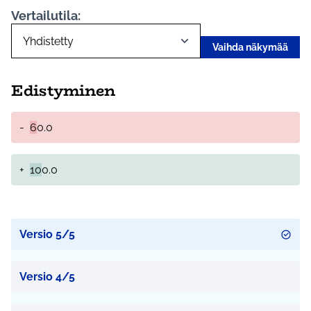
Vertailutila:
Vaihda näkymää
Edistyminen
-
6
0.0
+
10
0.0
Versio 5/5
Versio 4/5