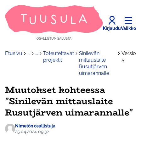
Kirjaudu
Valikko
OSALLISTUMISALUSTA
Etusivu
...
...
Toteutettavat
Sinilevän
Versio
projektit
mittauslaite
5
Rusutjärven
uimarannalle
Muutokset kohteessa
"Sinilevän mittauslaite
Rusutjärven uimarannalle"
Nimetön osallistuja
25.04.2024 09:32