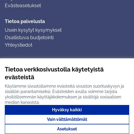
Evästeasetukset
Tietoa palvelusta
Usein kysytyt kysymykset
Osallistuva budjetointi
Yhteystiedot
Ohjeet
Tietoa verkkosivustolla käytetyistä
Ohjeet kirjautumiseen
evästeistä
Ohjeet kommentin jättämiseen
Käytämme sivustollamme evästeitä sivuston suorituskyvyn ja
sisällön parantamiseksi. Evästeiden avulla voimme tarjota
yksilöllisemmän käyttäjäkokemuksen ja sisältöjä sosiaalisen
median kanavista.
Hyväksy kaikki
Tuusulan osallistumisalusta X-palvelussa
Tuusula
Vain välttämättömät
Creative Commons -lisenssi
(Ulkoinen linkki)
(Ulkoinen linkki)
(Ulkoine
Verkkosivusto luotu
vapaan ohjelmiston
(Ulkoinen
Asetukset
avulla.