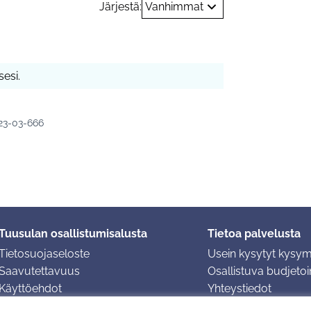
Järjestä:
Vanhimmat
esi.
023-03-666
Tuusulan osallistumisalusta
Tietoa palvelusta
Tietosuojaseloste
Usein kysytyt kysy
Saavutettavuus
Osallistuva budjetoin
Käyttöehdot
Yhteystiedot
Evästeasetukset