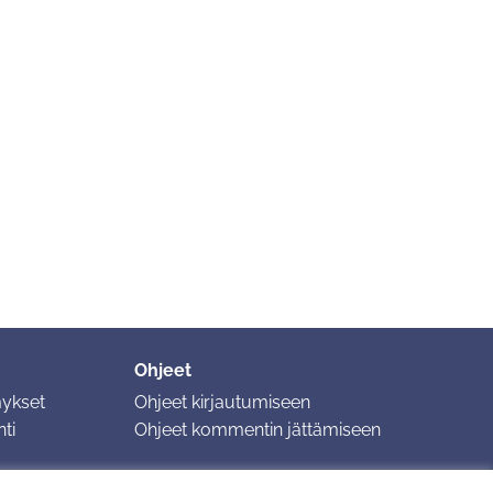
Ohjeet
mykset
Ohjeet kirjautumiseen
ti
Ohjeet kommentin jättämiseen