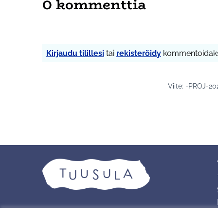
0 kommenttia
Kirjaudu tilillesi
tai
rekisteröidy
kommentoidaks
Viite: -PROJ-2