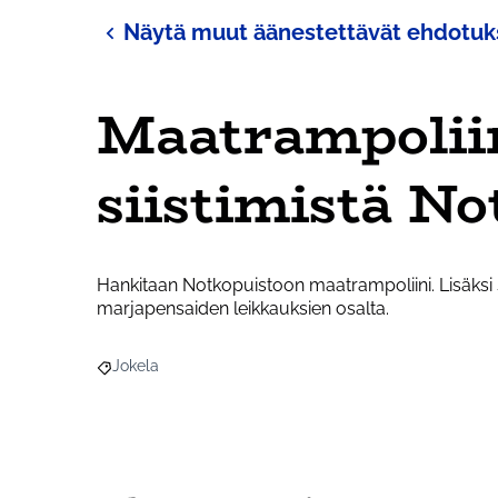
Näytä muut äänestettävät ehdotuk
Maatrampoliin
siistimistä N
Hankitaan Notkopuistoon maatrampoliini. Lisäksi s
marjapensaiden leikkauksien osalta.
Jokela
Rajaa tulokset aihepiirin mukaan: Jokela