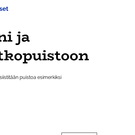
set
i ja
otkopuistoon
iistitään puistoa esimerkiksi