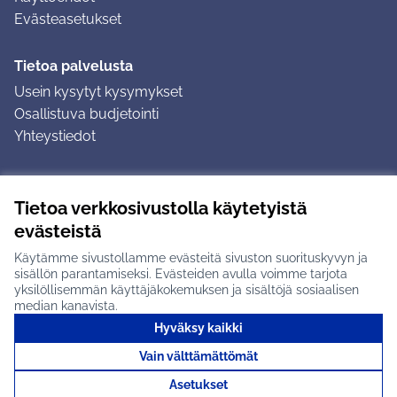
Evästeasetukset
Tietoa palvelusta
Usein kysytyt kysymykset
Osallistuva budjetointi
Yhteystiedot
Ohjeet
Tietoa verkkosivustolla käytetyistä
Ohjeet kirjautumiseen
evästeistä
Ohjeet kommentin jättämiseen
Käytämme sivustollamme evästeitä sivuston suorituskyvyn ja
sisällön parantamiseksi. Evästeiden avulla voimme tarjota
yksilöllisemmän käyttäjäkokemuksen ja sisältöjä sosiaalisen
median kanavista.
Hyväksy kaikki
Tuusulan osallistumisalusta X-palvelussa
Tuusula
Vain välttämättömät
Creative Commons -lisenssi
(Ulkoinen linkki)
(Ulkoinen linkki)
(Ulkoine
Verkkosivusto luotu
vapaan ohjelmiston
(Ulkoinen
Asetukset
avulla.