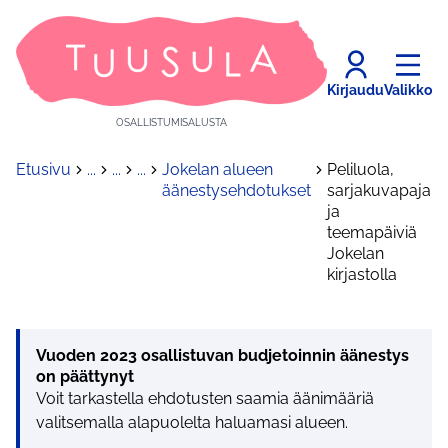
Kirjaudu
Valikko
OSALLISTUMISALUSTA
Etusivu
...
...
...
Jokelan alueen
Peliluola,
äänestysehdotukset
sarjakuvapaja
ja
teemapäiviä
Jokelan
kirjastolla
Vuoden 2023 osallistuvan budjetoinnin äänestys
on päättynyt
Voit tarkastella ehdotusten saamia äänimääriä
valitsemalla alapuolelta haluamasi alueen.