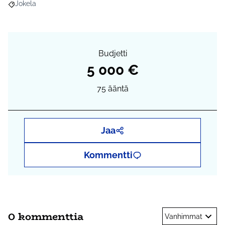
Jokela
Rajaa tulokset aihepiirin mukaan: Jokela
Budjetti
5 000 €
75
ääntä
Jaa
Kommentti
0 kommenttia
Vanhimmat