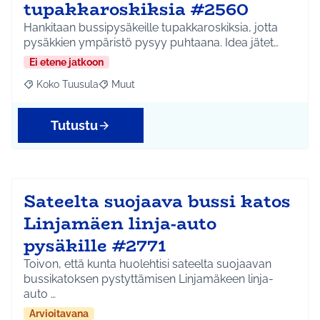
tupakkaroskiksia #2560
Hankitaan bussipysäkeille tupakkaroskiksia, jotta
pysäkkien ympäristö pysyy puhtaana. Idea jätet…
Ei etene jatkoon
Koko Tuusula
Muut
Rajaa tulokset aihepiirin mukaan: Koko Tuusula
Rajaa tulokset teeman mukaan: Muut
Tutustu
Sateelta suojaava bussi katos
Linjamäen linja-auto
pysäkille #2771
Toivon, että kunta huolehtisi sateelta suojaavan
bussikatoksen pystyttämisen Linjamäkeen linja-
auto …
Arvioitavana