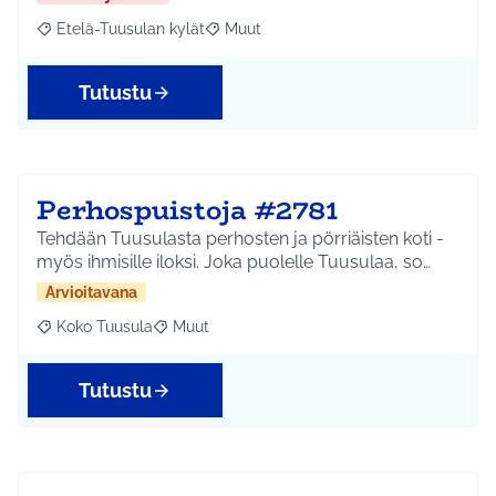
Etelä-Tuusulan kylät
Muut
Rajaa tulokset aihepiirin mukaan: Etelä-Tuusulan kylät
Rajaa tulokset teeman mukaan: Muut
Tutustu
Perhospuistoja #2781
Tehdään Tuusulasta perhosten ja pörriäisten koti -
myös ihmisille iloksi. Joka puolelle Tuusulaa, so…
Arvioitavana
Koko Tuusula
Muut
Rajaa tulokset aihepiirin mukaan: Koko Tuusula
Rajaa tulokset teeman mukaan: Muut
Tutustu