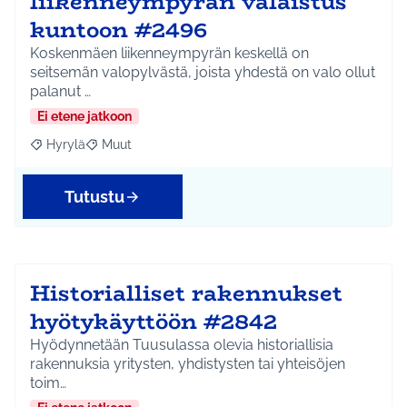
liikenneympyrän valaistus
kuntoon #2496
Koskenmäen liikenneympyrän keskellä on
seitsemän valopylvästä, joista yhdestä on valo ollut
palanut …
Ei etene jatkoon
Hyrylä
Muut
Rajaa tulokset aihepiirin mukaan: Hyrylä
Rajaa tulokset teeman mukaan: Muut
Tutustu
Historialliset rakennukset
hyötykäyttöön #2842
Hyödynnetään Tuusulassa olevia historiallisia
rakennuksia yritysten, yhdistysten tai yhteisöjen
toim…