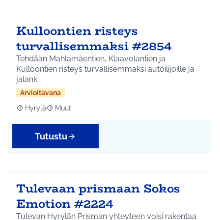
Kulloontien risteys
turvallisemmaksi #2854
Tehdään Mahlamäentien, Klaavolantien ja
Kulloontien risteys turvallisemmaksi autoilijoille ja
jalank…
Arvioitavana
Hyrylä
Muut
Rajaa tulokset aihepiirin mukaan: Hyrylä
Rajaa tulokset teeman mukaan: Muut
Tutustu
Tulevaan prismaan Sokos
Emotion #2224
Tulevan Hyrylän Prisman yhteyteen voisi rakentaa