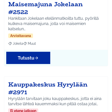
Maisemajuna Jokelaan
#2522
Hankitaan Jokelaan etelänmatkoilta tuttu, pyörillä
kulkeva maisemajuna, jolla voi maisemien
katselun…
Arvioitavana
Jokela
Muut
Rajaa tulokset aihepiirin mukaan: Jokela
Rajaa tulokset teeman mukaan: Muut
Tutustu
Kauppakeskus Hyrylään
#2971
Hyrylään tarvitaan joku kauppakeskus, jotta ei aina
tarvitse lähteä kauemmaksi kun pitää ostaa jotai…
Ei etene jatkoon