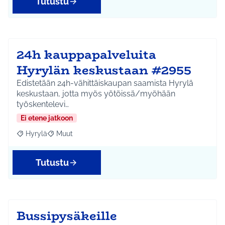
Tutustu
24h kauppapalveluita
Hyrylän keskustaan #2955
Edistetään 24h-vähittäiskaupan saamista Hyrylä
keskustaan, jotta myös yötöissä/myöhään
työskentelevi…
Ei etene jatkoon
Hyrylä
Muut
Rajaa tulokset aihepiirin mukaan: Hyrylä
Rajaa tulokset teeman mukaan: Muut
Tutustu
Bussipysäkeille