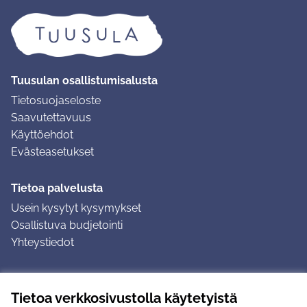
Tuusulan osallistumisalusta
Tietosuojaseloste
Saavutettavuus
Käyttöehdot
Evästeasetukset
Tietoa palvelusta
Usein kysytyt kysymykset
Osallistuva budjetointi
Yhteystiedot
Ohjeet
Tietoa verkkosivustolla käytetyistä
Ohjeet kirjautumiseen