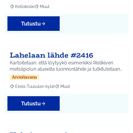
Kellokoski
Muut
Rajaa tulokset aihepiirin mukaan: Kellokoski
Rajaa tulokset teeman mukaan: Muut
Tutustu
Lahelaan lähde #2416
Kartoitetaan, että löytyykö esimerkiksi Ristikiven
metsäpolun alueelta luonnonlähde ja tutkitutetaan…
Arvioitavana
Etelä-Tuusulan kylät
Muut
Rajaa tulokset aihepiirin mukaan: Etelä-Tuusulan kylät
Rajaa tulokset teeman mukaan: Muut
Tutustu