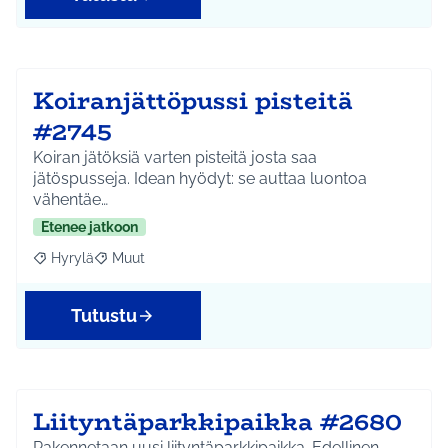
Koiranjättöpussi pisteitä
#2745
Koiran jätöksiä varten pisteitä josta saa
jätöspusseja. Idean hyödyt: se auttaa luontoa
vähentäe…
Etenee jatkoon
Hyrylä
Muut
Rajaa tulokset aihepiirin mukaan: Hyrylä
Rajaa tulokset teeman mukaan: Muut
Tutustu
Liityntäparkkipaikka #2680
Rakennetaan uusi liityntäparkkipaikka. Edellinen