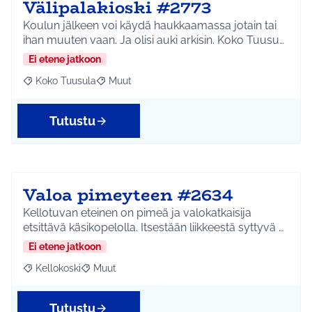
Välipalakioski #2773
Koulun jälkeen voi käydä haukkaamassa jotain tai
ihan muuten vaan. Ja olisi auki arkisin. Koko Tuusu…
Ei etene jatkoon
Koko Tuusula
Muut
Rajaa tulokset aihepiirin mukaan: Koko Tuusula
Rajaa tulokset teeman mukaan: Muut
Tutustu
Valoa pimeyteen #2634
Kellotuvan eteinen on pimeä ja valokatkaisija
etsittävä käsikopelolla. Itsestään liikkeestä syttyvä …
Ei etene jatkoon
Kellokoski
Muut
Rajaa tulokset aihepiirin mukaan: Kellokoski
Rajaa tulokset teeman mukaan: Muut
Tutustu