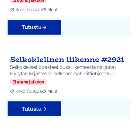
Ei etene jatkoon
Koko Tuusula
Muut
Rajaa tulokset aihepiirin mukaan: Koko Tuusula
Rajaa tulokset teeman mukaan: Muut
Tutustu
Selkokielinen liikenne #2921
Selkokieliset opasteet bussiliikenteestä (tai juna).
Hyrylän kirjastossa selkeämmät reittiohjeet kui…
Ei etene jatkoon
Koko Tuusula
Muut
Rajaa tulokset aihepiirin mukaan: Koko Tuusula
Rajaa tulokset teeman mukaan: Muut
Tutustu