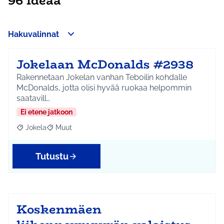
96 ideaa
Hakuvalinnat
Jokelaan McDonalds #2938
Rakennetaan Jokelan vanhan Teboilin kohdalle
McDonalds, jotta olisi hyvää ruokaa helpommin
saatavill…
Ei etene jatkoon
Jokela
Muut
Rajaa tulokset aihepiirin mukaan: Jokela
Rajaa tulokset teeman mukaan: Muut
Tutustu
Koskenmäen