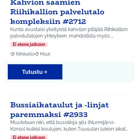
Kahvion saamien
Riihikallion palvelutalo
kompleksiin #2712
Kunta avustaisi yksityistä kahvilan pitäjää Riihikallion
palvelutalojen yhteyteen. mahdollista myös …
Ei etene jatkoon
Riihikallio
Muut
Rajaa tulokset aihepiirin mukaan: Riihikallio
Rajaa tulokset teeman mukaan: Muut
Tutustu
Bussiaikataulut ja -linjat
paremmaksi #2933
Muutetaan niin, että bussilinja 961 (Nurmijärvi-
Korso) kulkisi koulujen, kuten Tuusulan lukion aikat…
Ei etene jatkoon