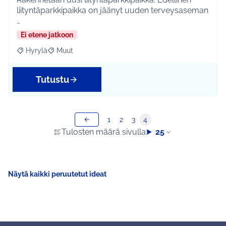
liityntäparkkipaikka on jäänyt uuden terveysaseman
…
Ei etene jatkoon
Hyrylä
Muut
Rajaa tulokset aihepiirin mukaan: Hyrylä
Rajaa tulokset teeman mukaan: Muut
Tutustu
1
2
3
4
Tulosten määrä sivulla:
25
Näytä kaikki peruutetut ideat