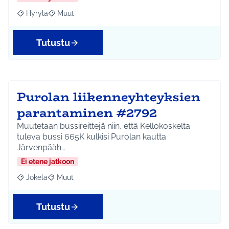
Hyrylä
Muut
Rajaa tulokset aihepiirin mukaan: Hyrylä
Rajaa tulokset teeman mukaan: Muut
Tutustu
Purolan liikenneyhteyksien
parantaminen #2792
Muutetaan bussireittejä niin, että Kellokoskelta
tuleva bussi 665K kulkisi Purolan kautta
Järvenpääh…
Ei etene jatkoon
Jokela
Muut
Rajaa tulokset aihepiirin mukaan: Jokela
Rajaa tulokset teeman mukaan: Muut
Tutustu