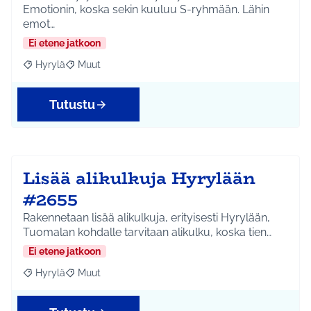
Emotionin, koska sekin kuuluu S-ryhmään. Lähin
emot…
Ei etene jatkoon
Hyrylä
Muut
Rajaa tulokset aihepiirin mukaan: Hyrylä
Rajaa tulokset teeman mukaan: Muut
Tutustu
Lisää alikulkuja Hyrylään
#2655
Rakennetaan lisää alikulkuja, erityisesti Hyrylään,
Tuomalan kohdalle tarvitaan alikulku, koska tien…
Ei etene jatkoon
Hyrylä
Muut
Rajaa tulokset aihepiirin mukaan: Hyrylä
Rajaa tulokset teeman mukaan: Muut