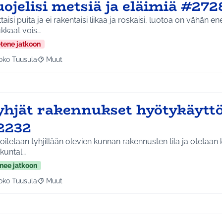
ojelisi metsiä ja eläimiä #272
ttaisi puita ja ei rakentaisi liikaa ja roskaisi, luotoa on vähän 
kkaat vois…
etene jatkoon
oko Tuusula
Muut
aa tulokset aihepiirin mukaan: Koko Tuusula
Rajaa tulokset teeman mukaan: Muut
yhjät rakennukset hyötykäytt
2232
oitetaan tyhjillään olevien kunnan rakennusten tila ja otetaan 
t kuntal…
nee jatkoon
oko Tuusula
Muut
aa tulokset aihepiirin mukaan: Koko Tuusula
Rajaa tulokset teeman mukaan: Muut