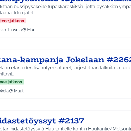
itaan bussipysäkeille tupakkaroskiksia, jotta pysäkkien ymp
puhtaana. Idea jätet…
etene jatkoon
oko Tuusula
Muut
aa tulokset aihepiirin mukaan: Koko Tuusula
Rajaa tulokset teeman mukaan: Muut
tana-kampanja Jokelaan #226
etään etanoiden lisääntymisalueet, järjestetään talkoita ja tu
ittavil…
nee jatkoon
okela
Muut
a tulokset aihepiirin mukaan: Jokela
Rajaa tulokset teeman mukaan: Muut
idastetöyssyt #2137
tan hidastetöyssyjä Haukantielle kohtiin Haukantie/Metsontie