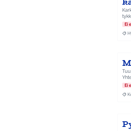
k
Kark
tykk
Ei 
H
Raja
M
Tuus
Yht
Ei 
K
Raj
Py