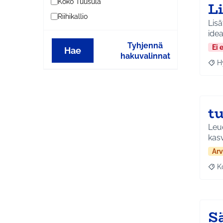
Koko Tuusula
L
Riihikallio
Lisätää
ide
Tyhjennä
Ei 
Hae
hakuvalinnat
H
Raja
t
Leu
kas
Arv
K
Raj
S