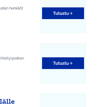
atkin henkilöt
Tutustu
rkistyspaikan.
Tutustu
lälle