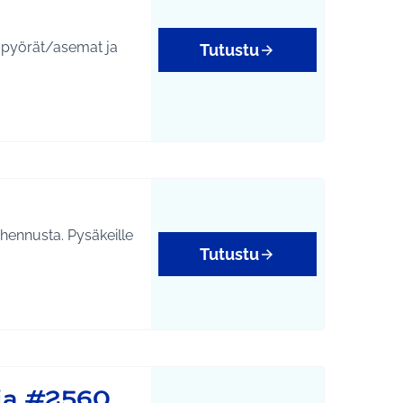
 pyörät/asemat ja
Tutustu
ohennusta. Pysäkeille
Tutustu
ia #2560