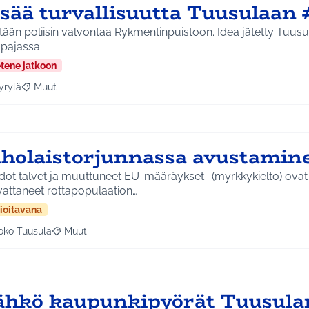
isää turvallisuutta Tuusulaan
n poliisin valvontaa Rykmentinpuistoon. Idea jätetty Tuusulan Keudan pop up -
apajassa.
etene jatkoon
yrylä
Muut
a tulokset aihepiirin mukaan: Hyrylä
Rajaa tulokset teeman mukaan: Muut
uholaistorjunnassa avustamin
dot talvet ja muuttuneet EU-määräykset- (myrkkykielto) ova
vattaneet rottapopulaation…
ioitavana
oko Tuusula
Muut
aa tulokset aihepiirin mukaan: Koko Tuusula
Rajaa tulokset teeman mukaan: Muut
ähkö kaupunkipyörät Tuusulan