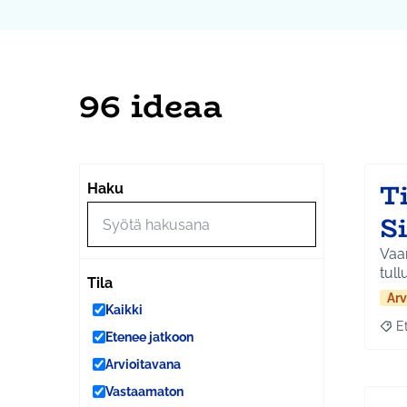
96 ideaa
Ti
Haku
S
Vaar
tull
Tila
Arv
Kaikki
E
Raja
Etenee jatkoon
Arvioitavana
Vastaamaton