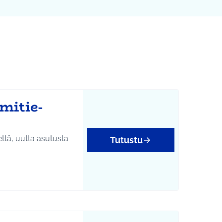
mitie-
että, uutta asutusta
Tutustu