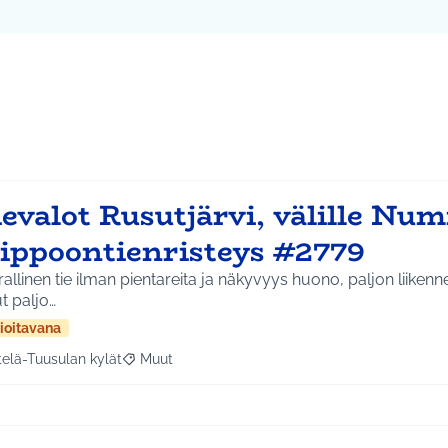
evalot Rusutjärvi, välille Num
iippoontienristeys #2779
allinen tie ilman pientareita ja näkyvyys huono, paljon liikenn
ut paljo…
ioitavana
telä-Tuusulan kylät
Muut
a tulokset aihepiirin mukaan: Etelä-Tuusulan kylät
Rajaa tulokset teeman mukaan: Muut