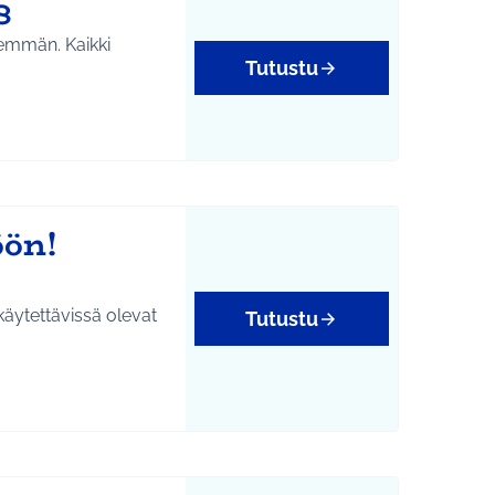
8
enemmän. Kaikki
Tutustu
öön!
käytettävissä olevat
Tutustu