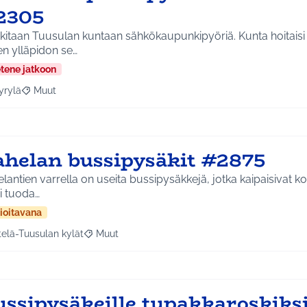
2305
kitaan Tuusulan kuntaan sähkökaupunkipyöriä. Kunta hoitaisi
en ylläpidon se…
etene jatkoon
yrylä
Muut
a tulokset aihepiirin mukaan: Hyrylä
Rajaa tulokset teeman mukaan: Muut
ahelan bussipysäkit #2875
lantien varrella on useita bussipysäkkejä, jotka kaipaisivat k
i tuoda…
ioitavana
telä-Tuusulan kylät
Muut
a tulokset aihepiirin mukaan: Etelä-Tuusulan kylät
Rajaa tulokset teeman mukaan: Muut
ussipysäkeille tupakkaroskiks