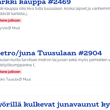
arkki kauppa #2469
ki kauppa olisi kiva tulla tuusulaan, koska lapset ja vanhemm
äävät karkista j…
etene jatkoon
yrylä
Muut
a tulokset aihepiirin mukaan: Hyrylä
Rajaa tulokset teeman mukaan: Muut
etro/juna Tuusulaan #2904
ulan kunta tarvitsee metron tai junan sekä myös perheiden vi
eistyökumppanina t…
etene jatkoon
oko Tuusula
Muut
aa tulokset aihepiirin mukaan: Koko Tuusula
Rajaa tulokset teeman mukaan: Muut
örillä kulkevat junavaunut ky