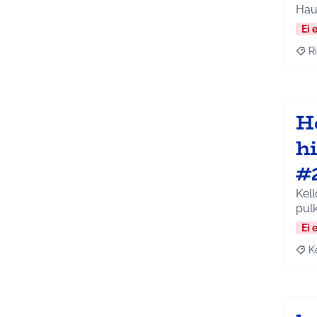
Hau
Ei 
Ri
Raja
H
h
#
Kell
pulk
Ei 
K
Raja