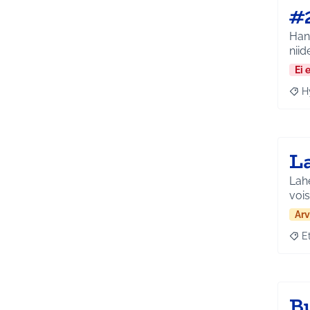
#
Han
niid
Ei 
H
Raja
L
Lahe
vois
Arv
E
Raja
B