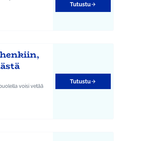
Tutustu
henkiin,
lästä
Tutustu
 puolella voisi vetää