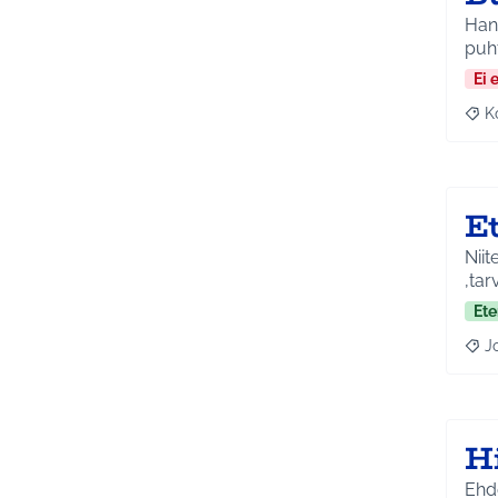
Hank
Ei 
K
Raj
E
Niit
,tarv
Ete
J
Raja
H
Ehdo