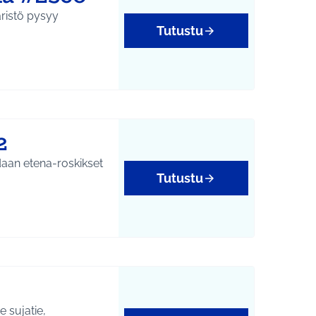
äristö pysyy
Tutustu
2
odaan etena-roskikset
Tutustu
 sujatie,