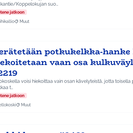
kantie/Koppelokujan suo…
etene jatkoon
ihikallio
Muut
a tulokset aihepiirin mukaan: Riihikallio
Rajaa tulokset teeman mukaan: Muut
erätetään potkukelkka-hanke 
iekoitetaan vaan osa kulkuväy
2219
okoskella voisi hiekoittaa vain osan kävelyteistä, jotta toisella
kaa t…
etene jatkoon
ellokoski
Muut
a tulokset aihepiirin mukaan: Kellokoski
Rajaa tulokset teeman mukaan: Muut