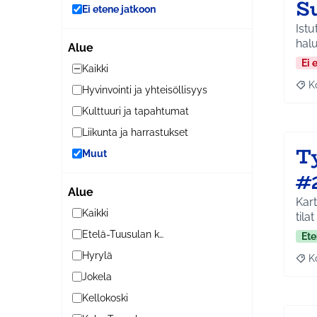
Su
Ei etene jatkoon
Istu
halu
Alue
Ei 
Kaikki
K
Hyvinvointi ja yhteisöllisyys
Raj
Kulttuuri ja tapahtumat
Liikunta ja harrastukset
T
Muut
#
Alue
Kart
Kaikki
tila
Etelä-Tuusulan kylät
Ete
Hyrylä
K
Raj
Jokela
Kellokoski