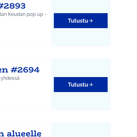
 #2893
Tutustu
en #2694
t yhdessä
Tutustu
 alueelle