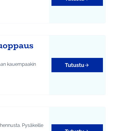
tukset
ruoppaus
llaan kauempaakin
Tutustu
tukset
ohennusta. Pysäkeille