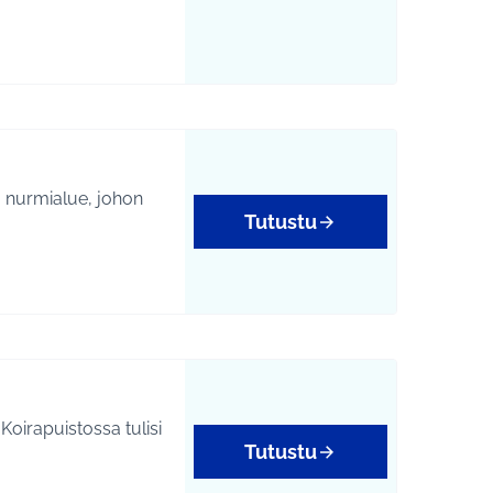
tukset
Tutustu
isöllisyys
. Koirapuistossa tulisi
Tutustu