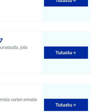
Tutustu
7
unalautta, jota
Tutustu
isöllisyys
kkumista varten ennalta
Tutustu