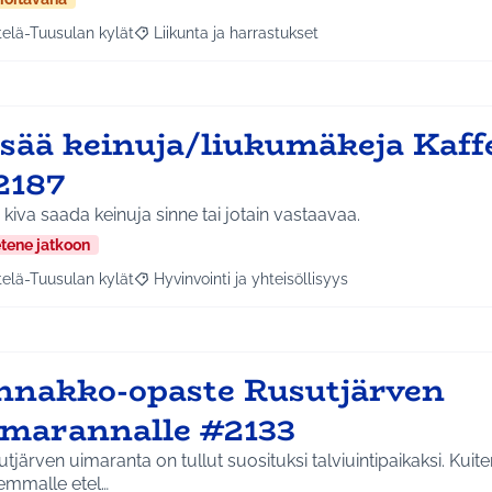
telä-Tuusulan kylät
Liikunta ja harrastukset
a tulokset aihepiirin mukaan: Etelä-Tuusulan kylät
Rajaa tulokset teeman mukaan: Liikunta ja harras
isää keinuja/liukumäkeja Kaff
2187
i kiva saada keinuja sinne tai jotain vastaavaa.
etene jatkoon
telä-Tuusulan kylät
Hyvinvointi ja yhteisöllisyys
a tulokset aihepiirin mukaan: Etelä-Tuusulan kylät
Rajaa tulokset teeman mukaan: Hyvinvointi ja yhte
nnakko-opaste Rusutjärven
imarannalle #2133
tjärven uimaranta on tullut suosituksi talviuintipaikaksi. Kui
emmalle etel…