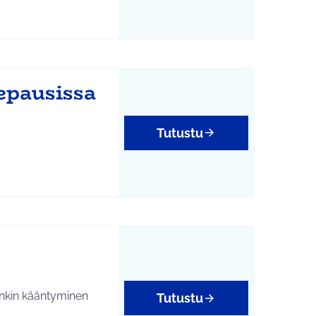
tukset
epausissa
Tutustu
isöllisyys
tenkin kääntyminen
Tutustu