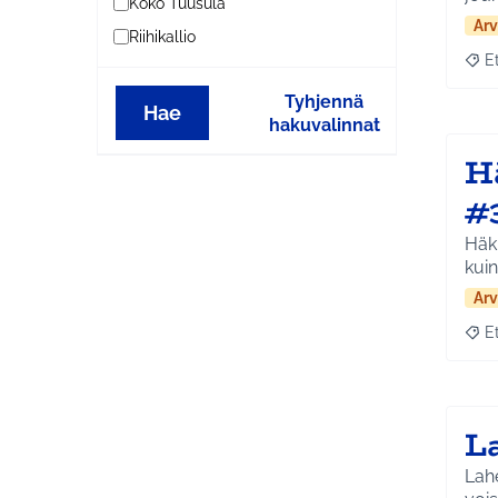
Koko Tuusula
Arv
Riihikallio
E
Raja
Tyhjennä
Hae
hakuvalinnat
H
#
Häk
kuin
Arv
E
Raja
L
Lahe