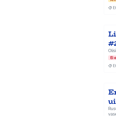
E
Raja
L
#
Olis
Ei 
E
Raja
E
u
Rusu
vas