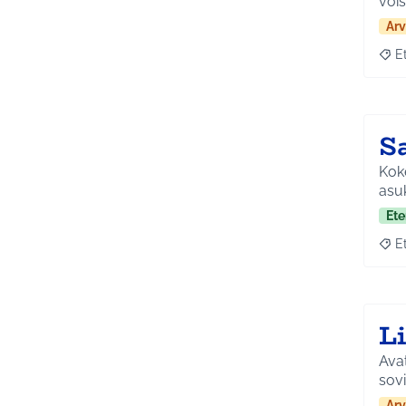
vois
Arv
E
Raja
S
Koke
asuk
Ete
E
Raja
L
Avat
sovi
Arv