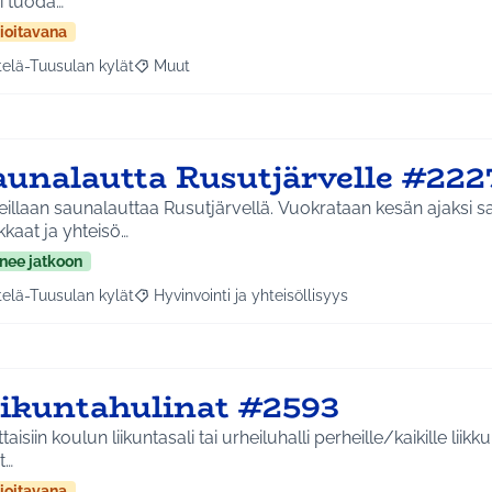
i tuoda…
ioitavana
telä-Tuusulan kylät
Muut
a tulokset aihepiirin mukaan: Etelä-Tuusulan kylät
Rajaa tulokset teeman mukaan: Muut
aunalautta Rusutjärvelle #222
illaan saunalauttaa Rusutjärvellä. Vuokrataan kesän ajaksi sa
kaat ja yhteisö…
nee jatkoon
telä-Tuusulan kylät
Hyvinvointi ja yhteisöllisyys
a tulokset aihepiirin mukaan: Etelä-Tuusulan kylät
Rajaa tulokset teeman mukaan: Hyvinvointi ja yhte
iikuntahulinat #2593
taisiin koulun liikuntasali tai urheiluhalli perheille/kaikille lii
t…
ioitavana