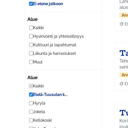
Lahe
Ei etene jatkoon
alue
Arv
Alue
E
Raja
Kaikki
Hyvinvointi ja yhteisöllisyys
Kulttuuri ja tapahtumat
T
Liikunta ja harrastukset
Tehdä
Muut
seni
Arv
Alue
E
Raja
Kaikki
Etelä-Tuusulan kylät
Hyrylä
T
Jokela
Kori
Kellokoski
jouk