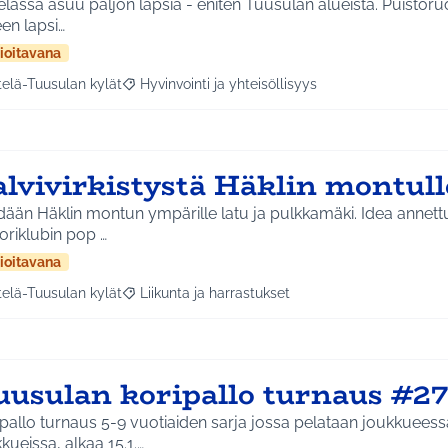
lassa asuu paljon lapsia - eniten Tuusulan alueista. Puistoruo
en lapsi…
ioitavana
telä-Tuusulan kylät
Hyvinvointi ja yhteisöllisyys
a tulokset aihepiirin mukaan: Etelä-Tuusulan kylät
Rajaa tulokset teeman mukaan: Hyvinvointi ja yhte
alvivirkistystä Häklin montul
än Häklin montun ympärille latu ja pulkkamäki. Idea annettu pääkirjaston
oriklubin pop …
ioitavana
telä-Tuusulan kylät
Liikunta ja harrastukset
a tulokset aihepiirin mukaan: Etelä-Tuusulan kylät
Rajaa tulokset teeman mukaan: Liikunta ja harras
uusulan koripallo turnaus #2
pallo turnaus 5-9 vuotiaiden sarja jossa pelataan joukkueessa
kueissa, alkaa 15.1.…