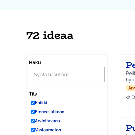
72 ideaa
P
Haku
Peli
hyöd
Arv
Tila
E
Raja
Kaikki
Etenee jatkoon
Arvioitavana
P
Vastaamaton