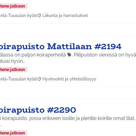
etene jatkoon
telä-Tuusulan kylät
Liikunta ja harrastukset
a tulokset aihepiirin mukaan: Etelä-Tuusulan kylät
Rajaa tulokset teeman mukaan: Liikunta ja harras
oirapuisto Mattilaan #2194
 on paljon koiraperheitä 🐕. Piilipuiston vieressä on hyvä nurmialue, johon
uisi hyvin…
etene jatkoon
telä-Tuusulan kylät
Hyvinvointi ja yhteisöllisyys
a tulokset aihepiirin mukaan: Etelä-Tuusulan kylät
Rajaa tulokset teeman mukaan: Hyvinvointi ja yhte
oirapuisto #2290
 koirapuisto, jossa erikseen isoille ja pienille koirille omat tilat
…
etene jatkoon