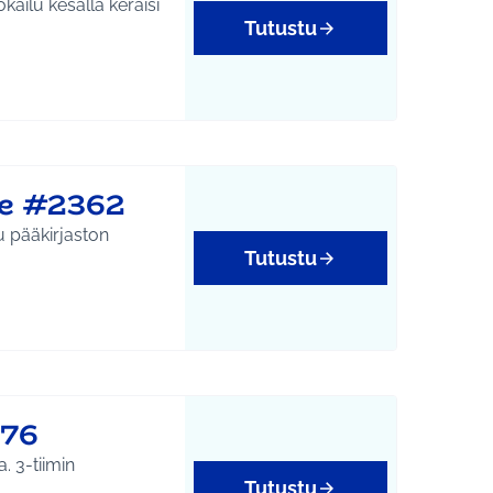
kailu kesällä keräisi
Tutustu
isöllisyys
le #2362
Tutustu
tukset
776
. 3-tiimin
Tutustu