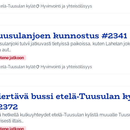
telä-Tuusulan kylät
Hyvinvointi ja yhteisöllisyys
a tulokset aihepiirin mukaan: Etelä-Tuusulan kylät
Rajaa tulokset teeman mukaan: Hyvinvointi ja yhte
uusulanjoen kunnostus #2341
ulanjoki tulvii jatkuvasti tietyissä paikoissa, kuten Lahelan jok
 aut…
etene jatkoon
telä-Tuusulan kylät
Hyvinvointi ja yhteisöllisyys
a tulokset aihepiirin mukaan: Etelä-Tuusulan kylät
Rajaa tulokset teeman mukaan: Hyvinvointi ja yhte
ertävä bussi etelä-Tuusulan ky
2372
ä hetkellä kulkuyhteydet etelä-Tuusulan kylistä muualle Tuus
isesti iltais…
etene jatkoon