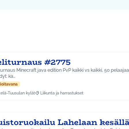
eliturnaus #2775
turnaus Minecraft java edition PvP kaikki vs kaikki, 50 pelaajaa finaa
yt: ka…
ioitavana
telä-Tuusulan kylät
Liikunta ja harrastukset
a tulokset aihepiirin mukaan: Etelä-Tuusulan kylät
Rajaa tulokset teeman mukaan: Liikunta ja harras
uistoruokailu Lahelaan kesäll