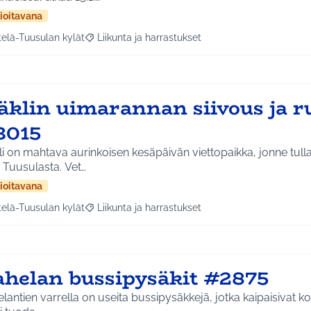
ioitavana
telä-Tuusulan kylät
Liikunta ja harrastukset
a tulokset aihepiirin mukaan: Etelä-Tuusulan kylät
Rajaa tulokset teeman mukaan: Liikunta ja harras
äklin uimarannan siivous ja 
3015
li on mahtava aurinkoisen kesäpäivän viettopaikka, jonne tu
 Tuusulasta. Vet…
ioitavana
telä-Tuusulan kylät
Liikunta ja harrastukset
a tulokset aihepiirin mukaan: Etelä-Tuusulan kylät
Rajaa tulokset teeman mukaan: Liikunta ja harras
ahelan bussipysäkit #2875
lantien varrella on useita bussipysäkkejä, jotka kaipaisivat k