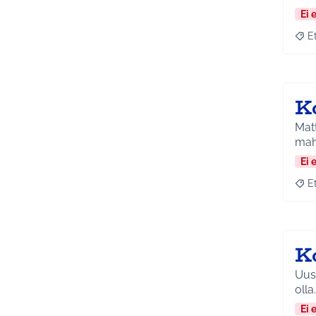
Ei 
E
Raja
K
Mattilassa
maht
Ei 
E
Raja
K
Uusi
olla
Ei 