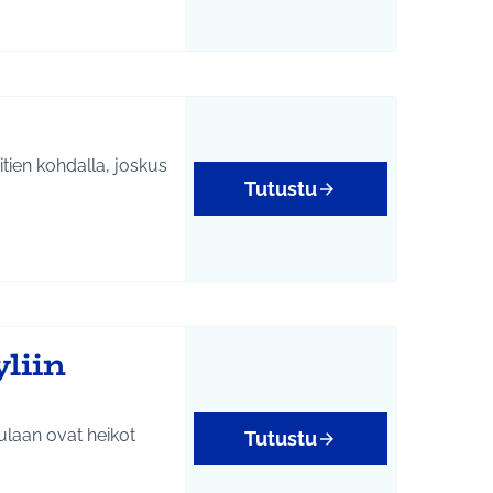
isöllisyys
itien kohdalla, joskus
Tutustu
isöllisyys
liin
ulaan ovat heikot
Tutustu