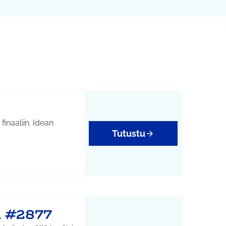
liin. Idean
Tutustu
tukset
ä #2877