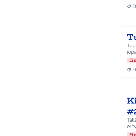
E
Raja
T
Tuus
jopa
Ei 
E
Raja
Ki
#
Täll
erity
Ei 