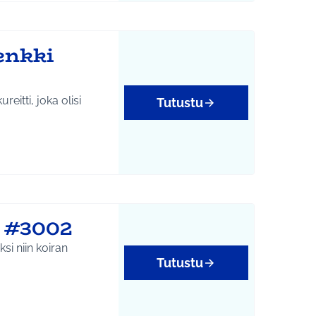
enkki
eitti, joka olisi
Tutustu
i #3002
i niin koiran
Tutustu