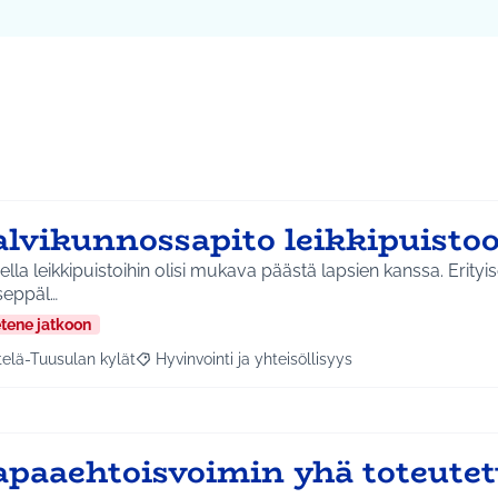
alvikunnossapito leikkipuisto
ella leikkipuistoihin olisi mukava päästä lapsien kanssa. Erityise
seppäl…
etene jatkoon
telä-Tuusulan kylät
Hyvinvointi ja yhteisöllisyys
a tulokset aihepiirin mukaan: Etelä-Tuusulan kylät
Rajaa tulokset teeman mukaan: Hyvinvointi ja yhte
apaaehtoisvoimin yhä toteute