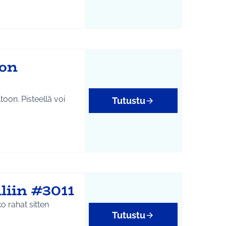
tukset
ton
toon. Pisteellä voi
Tutustu
liin #3011
o rahat sitten
Tutustu