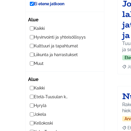
J
Ei etene jatkoon
l
Alue
j
Kaikki
j
Hyvinvointi ja yhteisöllisyys
Tuus
Kulttuuri ja tapahtumat
ja s
Liikunta ja harrastukset
Ete
Muut
J
Raja
Alue
Kaikki
N
Etelä-Tuusulan kylät
Rake
Hyrylä
hiek
Jokela
Arv
Kellokoski
E
Raja