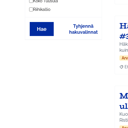
Koko Tuusula
Riihikallio
H
Tyhjennä
Hae
hakuvalinnat
#
Häk
kuin
Arv
E
Raja
M
u
Kuo
Rist