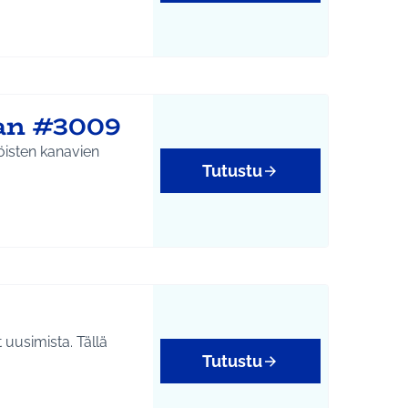
aan #3009
köisten kanavien
Tutustu
 uusimista. Tällä
Tutustu