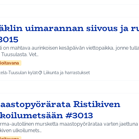
äklin uimarannan siivous ja 
3015
li on mahtava aurinkoisen kesäpäivän viettopaikka, jonne tu
 Tuusulasta. Vet…
ioitavana
telä-Tuusulan kylät
Liikunta ja harrastukset
a tulokset aihepiirin mukaan: Etelä-Tuusulan kylät
Rajaa tulokset teeman mukaan: Liikunta ja harras
aastopyörärata Ristikiven
lkoilumetsään #3013
rma-autollinen mursketta maastopyörärataa varten jaettu
ikiven ulkoilumets…