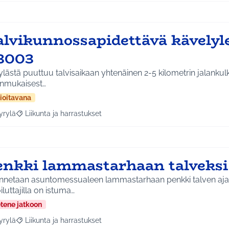
alvikunnossapidettävä kävelyl
3003
lästä puuttuu talvisaikaan yhtenäinen 2-5 kilometrin jalankulkur
anmukaisest…
ioitavana
yrylä
Liikunta ja harrastukset
a tulokset aihepiirin mukaan: Hyrylä
Rajaa tulokset teeman mukaan: Liikunta ja harrastukset
enkki lammastarhaan talveks
nnetaan asuntomessualeen lammastarhaan penkki talven ajaks
iluttajilla on istuma…
etene jatkoon
yrylä
Liikunta ja harrastukset
a tulokset aihepiirin mukaan: Hyrylä
Rajaa tulokset teeman mukaan: Liikunta ja harrastukset