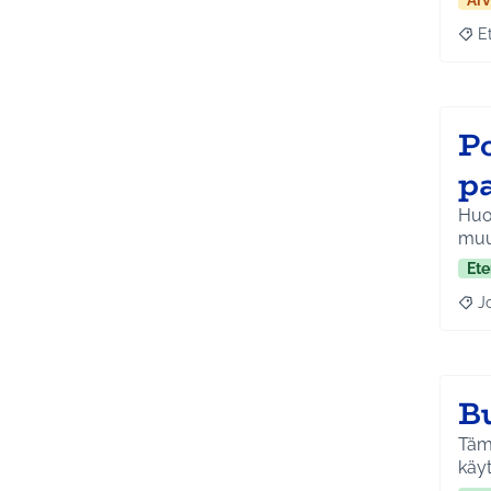
Arv
E
Raja
P
p
Huol
muu
Ete
J
Raja
B
Tämä
käyt