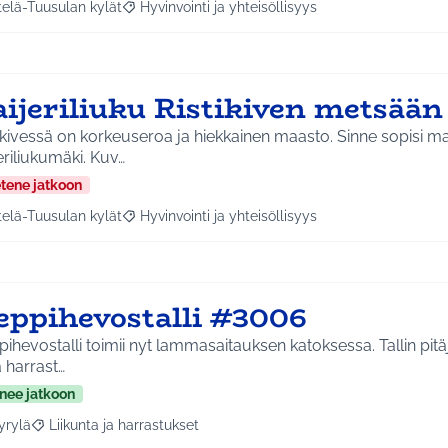
telä-Tuusulan kylät
Hyvinvointi ja yhteisöllisyys
a tulokset aihepiirin mukaan: Etelä-Tuusulan kylät
Rajaa tulokset teeman mukaan: Hyvinvointi ja yhte
aijeriliuku Ristikiven metsää
ikivessä on korkeuseroa ja hiekkainen maasto. Sinne sopisi mai
eriliukumäki. Kuv…
etene jatkoon
telä-Tuusulan kylät
Hyvinvointi ja yhteisöllisyys
a tulokset aihepiirin mukaan: Etelä-Tuusulan kylät
Rajaa tulokset teeman mukaan: Hyvinvointi ja yhte
eppihevostalli #3006
ihevostalli toimii nyt lammasaitauksen katoksessa. Tallin pitäji
 harrast…
nee jatkoon
yrylä
Liikunta ja harrastukset
a tulokset aihepiirin mukaan: Hyrylä
Rajaa tulokset teeman mukaan: Liikunta ja harrastukset