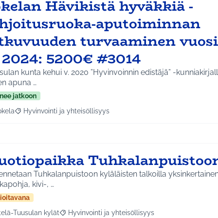
okelan Hävikistä hyväkkiä -
ahjoitusruoka-aputoiminnan
atkuvuuden turvaaminen vuosi
a 2024: 5200€ #3014
ulan kunta kehui v. 2020 ”Hyvinvoinnin edistäjä” -kunniakirja
en apuna …
nee jatkoon
okela
Hyvinvointi ja yhteisöllisyys
a tulokset aihepiirin mukaan: Jokela
Rajaa tulokset teeman mukaan: Hyvinvointi ja yhteisöllisyys
uotiopaikka Tuhkalanpuistoo
nnetaan Tuhkalanpuistoon kyläläisten talkoilla yksinkertainen
kapohja, kivi-, …
ioitavana
telä-Tuusulan kylät
Hyvinvointi ja yhteisöllisyys
a tulokset aihepiirin mukaan: Etelä-Tuusulan kylät
Rajaa tulokset teeman mukaan: Hyvinvointi ja yhte