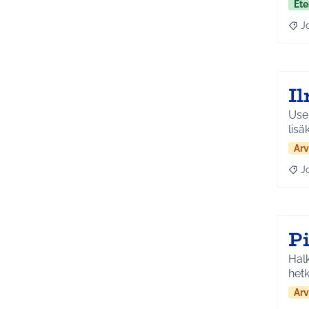
Ete
J
Raja
I
Usei
lisä
Arv
J
Raja
P
Halk
hetk
Arv