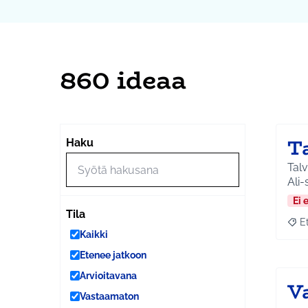
860 ideaa
T
Haku
Talv
Ali-
Ei 
Tila
E
Raja
Kaikki
Etenee jatkoon
Arvioitavana
V
Vastaamaton