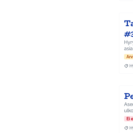
T
#
Hyry
asi
Arv
H
Raja
P
Ase
ulko
Ei 
H
Raja