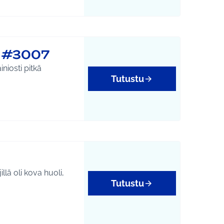
isöllisyys
n #3007
niosti pitkä
Tutustu
isöllisyys
llä oli kova huoli,
Tutustu