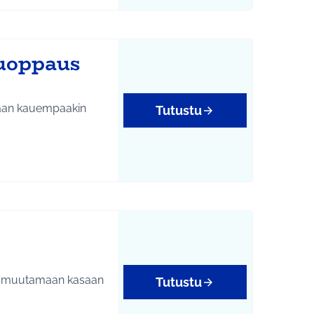
ruoppaus
llaan kauempaakin
Tutustu
tukset
na muutamaan kasaan
Tutustu