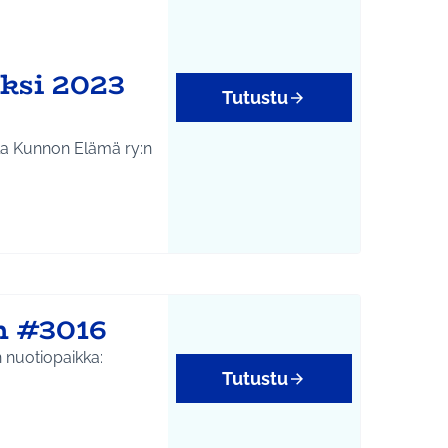
ksi 2023
Tutustu
lla Kunnon Elämä ry:n
n #3016
 nuotiopaikka:
Tutustu
isöllisyys