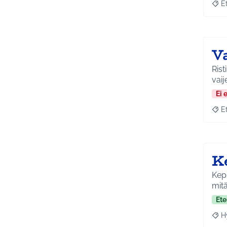
E
Raja
V
Rist
vaij
Ei 
E
Raja
K
Kepp
mitä
Ete
H
Raja