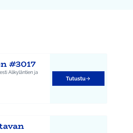
on #3017
sti Alikyläntien ja
Tutustu
isöllisyys
ttavan