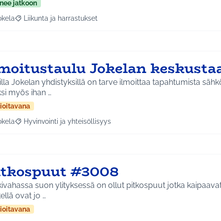
nee jatkoon
okela
Liikunta ja harrastukset
a tulokset aihepiirin mukaan: Jokela
Rajaa tulokset teeman mukaan: Liikunta ja harrastukset
lmoitustaulu Jokelan keskust
lla Jokelan yhdistyksillä on tarve ilmoittaa tapahtumista säh
ksi myös ihan …
ioitavana
okela
Hyvinvointi ja yhteisöllisyys
a tulokset aihepiirin mukaan: Jokela
Rajaa tulokset teeman mukaan: Hyvinvointi ja yhteisöllisyys
itkospuut #3008
ivahassa suon ylityksessä on ollut pitkospuut jotka kaipaavat
ellä ovat jo …
ioitavana