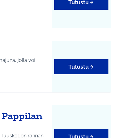
Tutustu
ajuna, jolla voi
Tutustu
 Pappilan
sta Tuuskodon rannan
Tutustu