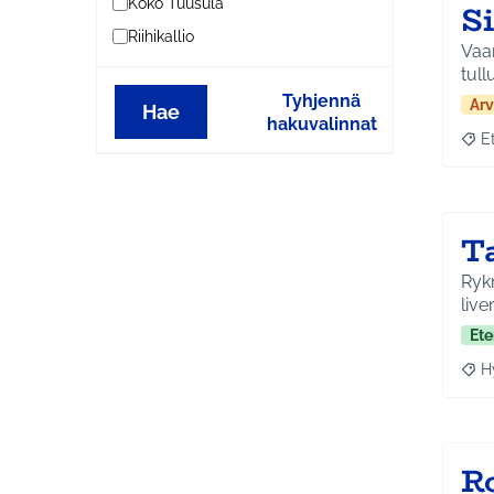
Koko Tuusula
S
Riihikallio
Vaar
tull
Tyhjennä
Arv
Hae
hakuvalinnat
E
Raja
T
Rykm
live
Ete
H
Raja
R