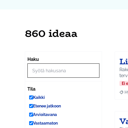
860 ideaa
L
Haku
Rake
ter
Ei 
Tila
H
Raja
Kaikki
Etenee jatkoon
Arvioitavana
V
Vastaamaton