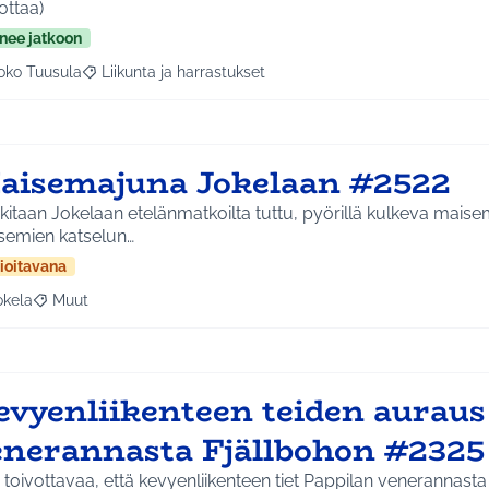
ottaa)
nee jatkoon
oko Tuusula
Liikunta ja harrastukset
aa tulokset aihepiirin mukaan: Koko Tuusula
Rajaa tulokset teeman mukaan: Liikunta ja harrastukset
aisemajuna Jokelaan #2522
itaan Jokelaan etelänmatkoilta tuttu, pyörillä kulkeva maisem
semien katselun…
ioitavana
okela
Muut
a tulokset aihepiirin mukaan: Jokela
Rajaa tulokset teeman mukaan: Muut
evyenliikenteen teiden auraus
enerannasta Fjällbohon #2325
i toivottavaa, että kevyenliikenteen tiet Pappilan veneranna