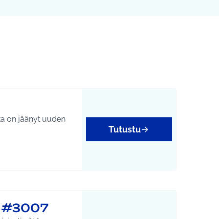
kka on jäänyt uuden
Tutustu
n #3007