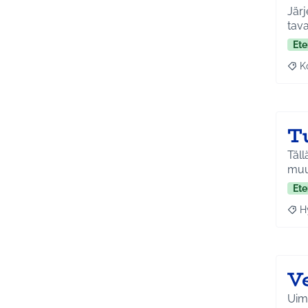
Järj
tava
Ete
K
Raj
T
Täll
muu
Ete
H
Raja
V
Uimaha