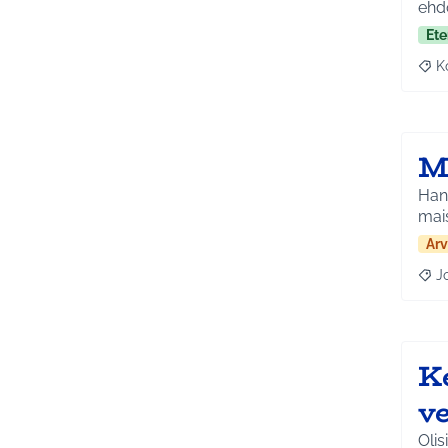
ehd
Ete
K
Raj
M
Hank
mai
Arv
J
Raja
K
v
Olis