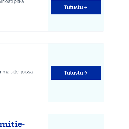
niosti pitkä
Tutustu
isöllisyys
mmaisille, joissa
Tutustu
mitie-