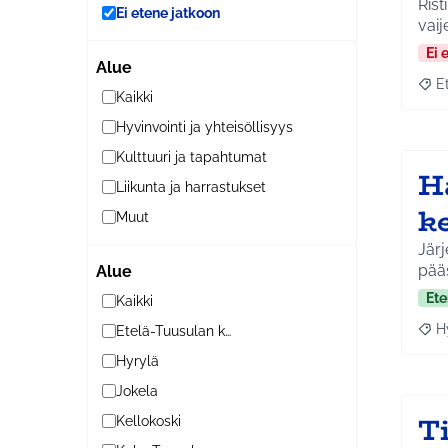
Rist
Ei etene jatkoon
vaij
Ei 
Alue
E
Raja
Kaikki
Hyvinvointi ja yhteisöllisyys
Kulttuuri ja tapahtumat
H
Liikunta ja harrastukset
k
Muut
Järj
pää
Alue
Ete
Kaikki
H
Etelä-Tuusulan kylät
Raja
Hyrylä
Jokela
Ti
Kellokoski