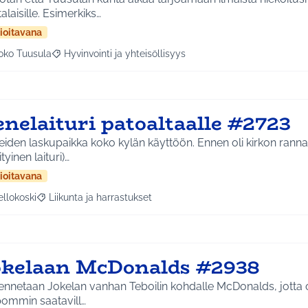
kuntalaisille. Esimerkiks…
ioitavana
oko Tuusula
Hyvinvointi ja yhteisöllisyys
aa tulokset aihepiirin mukaan: Koko Tuusula
Rajaa tulokset teeman mukaan: Hyvinvointi ja yhteisöllis
nelaituri patoaltaalle #2723
iden laskupaikka koko kylän käyttöön. Ennen oli kirkon rann
ityinen laituri)…
ioitavana
ellokoski
Liikunta ja harrastukset
a tulokset aihepiirin mukaan: Kellokoski
Rajaa tulokset teeman mukaan: Liikunta ja harrastukset
okelaan McDonalds #2938
ennetaan Jokelan vanhan Teboilin kohdalle McDonalds, jotta o
pommin saatavill…