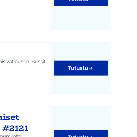
isivät bussia. Bussit
Tutustu
aiset
 #2121
smursketta