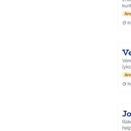
Arv
K
Raj
Ve
Vene
(yks
Arv
K
Raja
J
Rak
hel