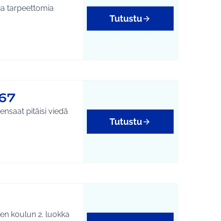
ia tarpeettomia
Tutustu
yys
67
pensaat pitäisi viedä
Tutustu