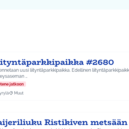
iityntäparkkipaikka #2680
nnetaan uusi liityntäparkkipaikka. Edellinen liityntäparkkipai
veysaseman …
etene jatkoon
yrylä
Muut
a tulokset aihepiirin mukaan: Hyrylä
Rajaa tulokset teeman mukaan: Muut
aijeriliuku Ristikiven metsää