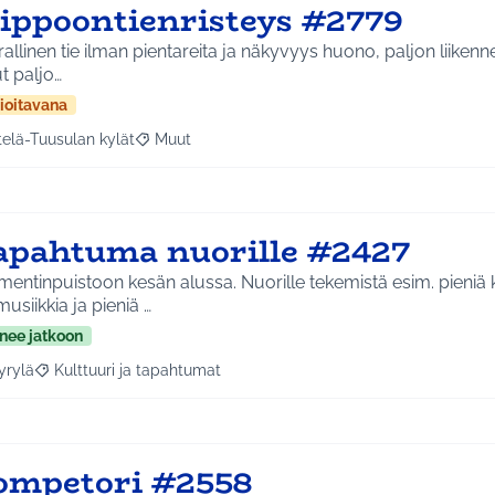
iippoontienristeys #2779
allinen tie ilman pientareita ja näkyvyys huono, paljon liikenn
ut paljo…
ioitavana
telä-Tuusulan kylät
Muut
a tulokset aihepiirin mukaan: Etelä-Tuusulan kylät
Rajaa tulokset teeman mukaan: Muut
apahtuma nuorille #2427
entinpuistoon kesän alussa. Nuorille tekemistä esim. pieniä ki
musiikkia ja pieniä …
nee jatkoon
yrylä
Kulttuuri ja tapahtumat
a tulokset aihepiirin mukaan: Hyrylä
Rajaa tulokset teeman mukaan: Kulttuuri ja tapahtumat
ompetori #2558