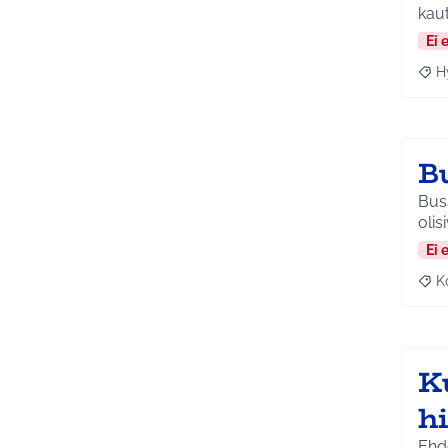
kaut
Ei 
H
Raja
B
Buss
olis
Ei 
K
Raj
Ku
h
Ehd