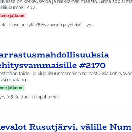
ikivessä on korkeuseroa ja hiekkainen maasto. Sinne sopisi mai
eriliukumäki. Kuv…
etene jatkoon
telä-Tuusulan kylät
Hyvinvointi ja yhteisöllisyys
a tulokset aihepiirin mukaan: Etelä-Tuusulan kylät
Rajaa tulokset teeman mukaan: Hyvinvointi ja yhte
arrastusmahdollisuuksia
ehitysvammaisille #2170
estetään taide- ja kirjallisuusteemaisia harrastuksia kehitysva
sisi maalaam…
nee jatkoon
yrylä
Kulttuuri ja tapahtumat
a tulokset aihepiirin mukaan: Hyrylä
Rajaa tulokset teeman mukaan: Kulttuuri ja tapahtumat
evalot Rusutjärvi, välille Num