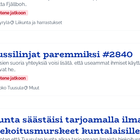
ta Fjällboh…
etene jatkoon
yrylä
Liikunta ja harrastukset
a tulokset aihepiirin mukaan: Hyrylä
Rajaa tulokset teeman mukaan: Liikunta ja harrastukset
ussilinjat paremmiksi #2840
ien suoria yhteyksiä voisi lisätä, että useammat ihmiset käyttä
ivat he…
etene jatkoon
oko Tuusula
Muut
aa tulokset aihepiirin mukaan: Koko Tuusula
Rajaa tulokset teeman mukaan: Muut
nta säästäisi tarjoamalla ilm
iekoitusmurskeet kuntalaisille
otan että Tuusulan kunta alkaa tarjoamaan ilmaista hiekoitu