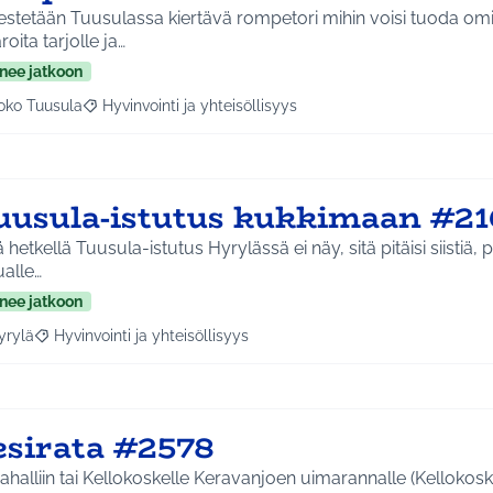
estetään Tuusulassa kiertävä rompetori mihin voisi tuoda om
roita tarjolle ja…
nee jatkoon
oko Tuusula
Hyvinvointi ja yhteisöllisyys
aa tulokset aihepiirin mukaan: Koko Tuusula
Rajaa tulokset teeman mukaan: Hyvinvointi ja yhteisöllis
uusula-istutus kukkimaan #21
ä hetkellä Tuusula-istutus Hyrylässä ei näy, sitä pitäisi siistiä, 
alle…
nee jatkoon
yrylä
Hyvinvointi ja yhteisöllisyys
a tulokset aihepiirin mukaan: Hyrylä
Rajaa tulokset teeman mukaan: Hyvinvointi ja yhteisöllisyys
esirata #2578
lliin tai Kellokoskelle Keravanjoen uimarannalle (Kellokosken koulun 2. luokka