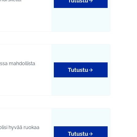
Tutustu
yys
assa mahdollista
Tutustu
lisi hyvää ruokaa
Tutustu