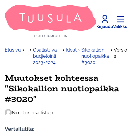
Kirjaudu
Valikko
OSALLISTUMISALUSTA
Etusivu
...
Osallistuva
Ideat
Sikokallion
Versio
budjetointi
nuotiopaikka
2
2023-2024
#3020
Muutokset kohteessa
"Sikokallion nuotiopaikka
#3020"
Nimetön osallistuja
Vertailutila: