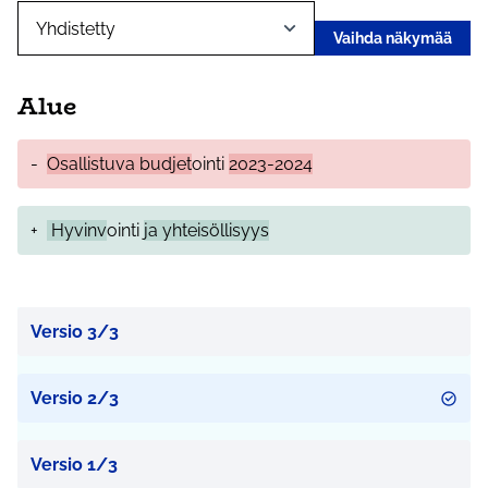
Vaihda näkymää
Alue
-
Osallistuva budjet
ointi
2023-2024
+
Hyvinv
ointi
ja yhteisöllisyys
Versio 3/3
Versio 2/3
Versio 1/3