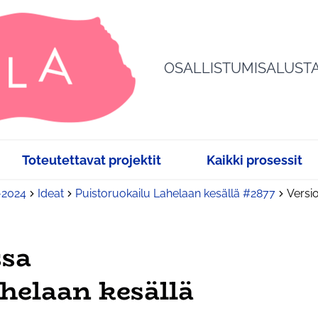
OSALLISTUMISALUST
Toteutettavat projektit
Kaikki prosessit
3-2024
Ideat
Puistoruokailu Lahelaan kesällä #2877
Versi
ssa
helaan kesällä