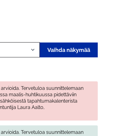
Vaihda näkymää
 arvioida.
Tervetuloa suunnittelemaan
ssa maalis-huhtikuussa pidettäviin
t sähköisestä tapahtumakalenterista
ntuntija Laura Aalto,
lä arvioida. Tervetuloa suunnittelemaan