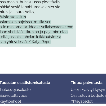
ssa maalis-huhtikuussa pidettäviin
t sähköisestä tapahtumakalenterista
ntuntija Laura Aalto,
Puistoruokailun
lostamisen pajoissa, mutta sen
 toimintamallia. Idea ei sellaisenaan etene
daan yhdistää Liikuntaa ja pajatoimintaa
 että jossain Lahelan leikkipuistossa
nnan yhteydessä. / Katja Repo
Tuusulan osallistumisalusta
Tietoa palvelusta
Tietosuojaseloste
Usein kysytyt kysy
Saavutettavuus
Osallistuva budjetoin
Käyttöehdot
Yhteystiedot