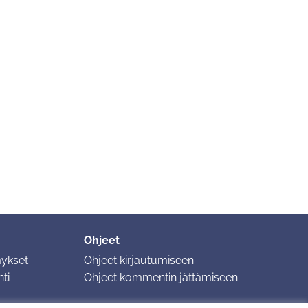
Ohjeet
mykset
Ohjeet kirjautumiseen
ti
Ohjeet kommentin jättämiseen