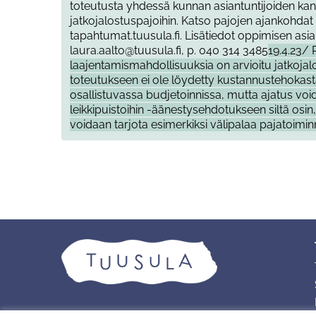
toteutusta yhdessä kunnan asiantuntijoiden kan
jatkojalostuspajoihin. Katso pajojen ajankohda
tapahtumat.tuusula.fi. Lisätiedot oppimisen asia
laura.aalto@tuusula.fi, p. 040 314 3485
19.4.23/ 
laajentamismahdollisuuksia on arvioitu jatkoja
toteutukseen ei ole löydetty kustannustehokasta
osallistuvassa budjetoinnissa, mutta ajatus voi
leikkipuistoihin -äänestysehdotukseen siltä osin,
voidaan tarjota esimerkiksi välipalaa pajatoimi