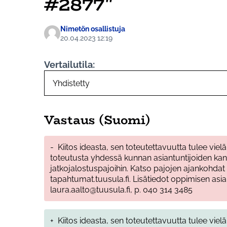
#2877"
Nimetön osallistuja
20.04.2023 12:19
Vertailutila:
Vastaus (Suomi)
-
Kiitos ideasta, sen toteutettavuutta tulee vielä
toteutusta yhdessä kunnan asiantuntijoiden kan
jatkojalostuspajoihin. Katso pajojen ajankohda
tapahtumat.tuusula.fi. Lisätiedot oppimisen asia
laura.aalto@tuusula.fi, p. 040 314 3485
+
Kiitos ideasta, sen toteutettavuutta tulee vie