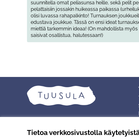
suunnitella omat peliasunsa heille, sekä pelit pe
pelattaisiin jossakin huikeassa paikassa (urheilu
olisi luvassa rahapalkinto! Turnauksen joukkueil
edustava joukkue. Tässä on ensi ideat turnauks
miettiä tarkemmin ideaa! (On mahdollista myös l
saisivat osallistua, halutessaan!)
Tietoa verkkosivustolla käytetyist