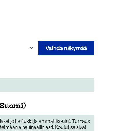
Vaihda näkymää
(Suomi)
kelijoille (lukio ja ammattikoulu). Turnaus
telmään aina finaaliin asti. Koulut saisivat