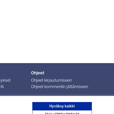
Ohjeet
mykset
Ohjeet kirjautumiseen
ti
Ohjeet kommentin jättämiseen
Hyväksy kaikki