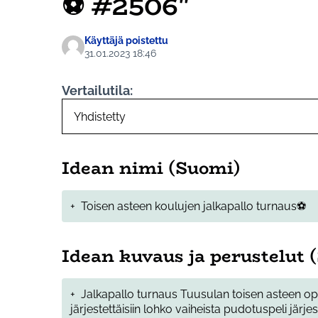
⚽ #2506"
Käyttäjä poistettu
31.01.2023 18:46
Vertailutila:
Idean nimi (Suomi)
+
Toisen asteen koulujen jalkapallo turnaus⚽
Idean kuvaus ja perustelut 
+
Jalkapallo turnaus Tuusulan toisen asteen opis
järjestettäisiin lohko vaiheista pudotuspeli järjes