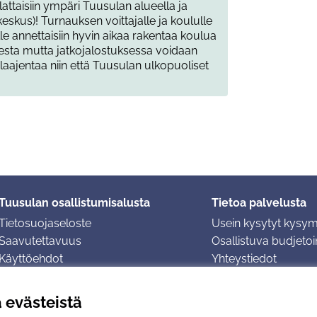
lattaisiin ympäri Tuusulan alueella ja
keskus)! Turnauksen voittajalle ja koululle
le annettaisiin hyvin aikaa rakentaa koulua
esta mutta jatkojalostuksessa voidaan
aajentaa niin että Tuusulan ulkopuoliset
Tuusulan osallistumisalusta
Tietoa palvelusta
Tietosuojaseloste
Usein kysytyt kysy
Saavutettavuus
Osallistuva budjetoin
Käyttöehdot
Yhteystiedot
Evästeasetukset
ä evästeistä