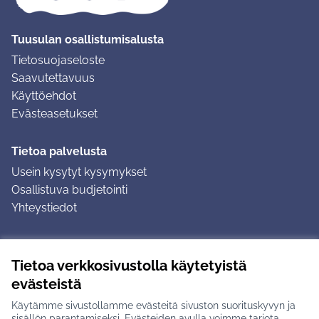
Tuusulan osallistumisalusta
Tietosuojaseloste
Saavutettavuus
Käyttöehdot
Evästeasetukset
Tietoa palvelusta
Usein kysytyt kysymykset
Osallistuva budjetointi
Yhteystiedot
Ohjeet
Tietoa verkkosivustolla käytetyistä
Ohjeet kirjautumiseen
evästeistä
Ohjeet kommentin jättämiseen
Käytämme sivustollamme evästeitä sivuston suorituskyvyn ja
sisällön parantamiseksi. Evästeiden avulla voimme tarjota