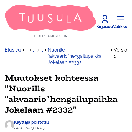
Kirjaudu
Valikko
OSALLISTUMISALUSTA
Etusivu
...
...
...
Nuorille
Versio
"akvaario"hengailupaikka
1
Jokelaan #2332
Muutokset kohteessa
"Nuorille
"akvaario"hengailupaikka
Jokelaan #2332"
Käyttäjä poistettu
24.01.2023 14:05