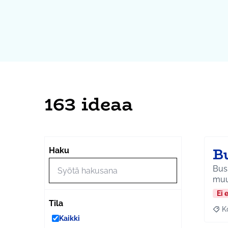
163 ideaa
Bu
Haku
Buss
muu
Ei 
Tila
K
Raj
Kaikki