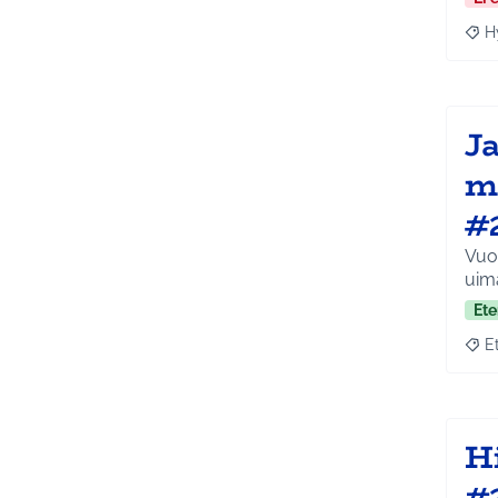
H
Raja
J
m
#
Vuo
uim
Ete
E
Raja
H
#