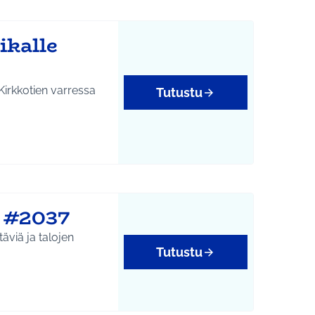
ikalle
 Kirkkotien varressa
Tutustu
e #2037
täviä ja talojen
Tutustu