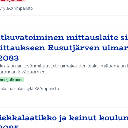
yrylä
Ympäristö
a tulokset aihepiirin mukaan: Hyrylä
Rajaa tulokset teeman mukaan: Ympäristö
atkuvatoiminen mittauslaite s
ittaukseen Rusutjärven uimar
2083
krataan sinilevänmittauslaite uimakauden ajaksi mittaamaan l
arannan leväpuomien…
nee jatkoon
telä-Tuusulan kylät
Ympäristö
a tulokset aihepiirin mukaan: Etelä-Tuusulan kylät
Rajaa tulokset teeman mukaan: Ympäristö
iekkalaatikko ja keinut koulu
2085