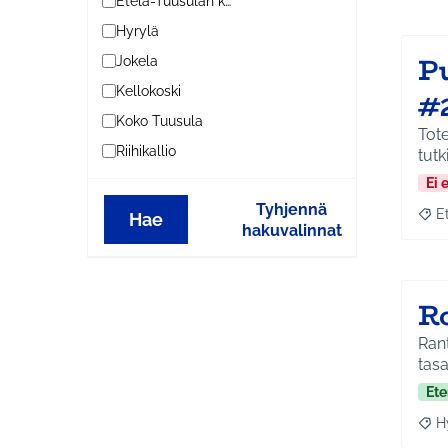
Etelä-Tuusulan kylät
Hyrylä
P
Jokela
Kellokoski
#
Koko Tuusula
Tot
Riihikallio
tut
Ei 
Tyhjennä
E
Hae
Raja
hakuvalinnat
R
Rant
tasa
Ete
H
Raja