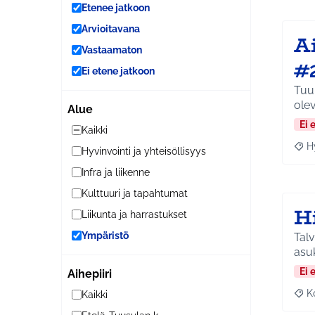
Etenee jatkoon
Arvioitavana
Ai
Vastaamaton
#
Ei etene jatkoon
Tuul
olev
Alue
Ei 
Kaikki
H
Hyvinvointi ja yhteisöllisyys
Raja
Infra ja liikenne
Kulttuuri ja tapahtumat
H
Liikunta ja harrastukset
Ympäristö
Talv
asuk
Ei 
Aihepiiri
K
Kaikki
Raj