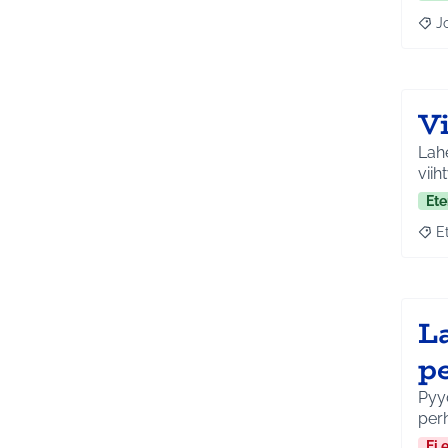
J
Raja
V
Lahe
viih
Ete
E
Raja
L
p
Pyy
per
Ei 