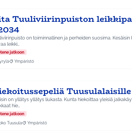
ta Tuuliviirinpuiston leikkipa
2034
iviirinpuisto on toiminnallinen ja perheiden suosima. Kesäisin
aa leikki…
etene jatkoon
yrylä
Ympäristö
a tulokset aihepiirin mukaan: Hyrylä
Rajaa tulokset teeman mukaan: Ympäristö
iekoitussepeliä Tuusulalaisill
isin on yllätys yllätys liukasta. Kunta hiekoittaa yleisiä jalkakäy
kaat hie…
etene jatkoon
oko Tuusula
Ympäristö
aa tulokset aihepiirin mukaan: Koko Tuusula
Rajaa tulokset teeman mukaan: Ympäristö