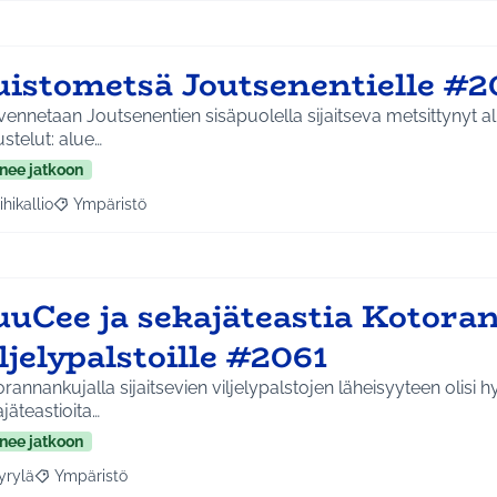
uistometsä Joutsenentielle #2
ennetaan Joutsenentien sisäpuolella sijaitseva metsittynyt a
stelut: alue…
nee jatkoon
ihikallio
Ympäristö
a tulokset aihepiirin mukaan: Riihikallio
Rajaa tulokset teeman mukaan: Ympäristö
uuCee ja sekajäteastia Kotor
ljelypalstoille #2061
rannankujalla sijaitsevien viljelypalstojen läheisyyteen olisi 
jäteastioita…
nee jatkoon
yrylä
Ympäristö
a tulokset aihepiirin mukaan: Hyrylä
Rajaa tulokset teeman mukaan: Ympäristö