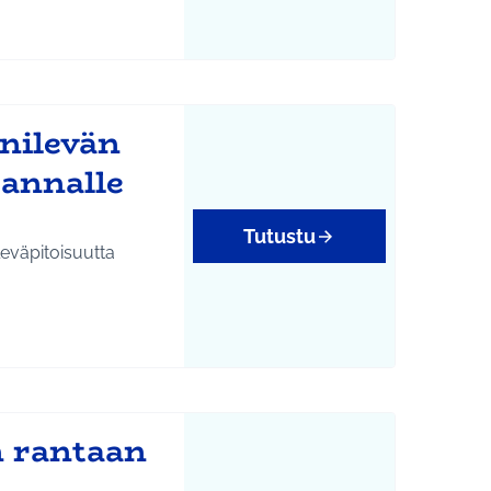
inilevän
annalle
Tutustu
eväpitoisuutta
n rantaan