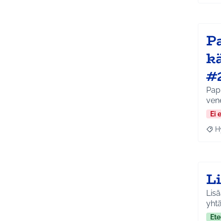
P
k
#
Papp
ven
Ei 
H
Raja
L
Lisä
yhtä
Ete