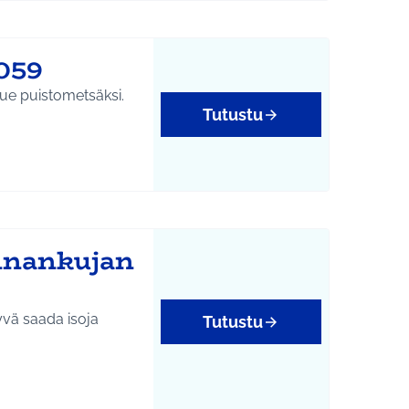
059
lue puistometsäksi.
Tutustu
annankujan
hyvä saada isoja
Tutustu