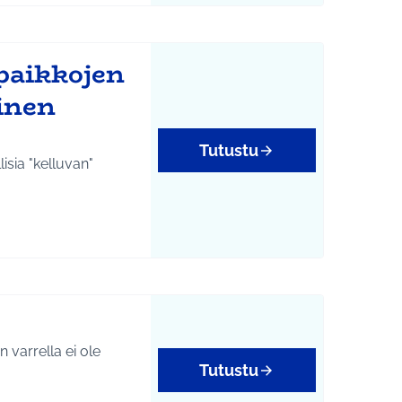
paikkojen
inen
Tutustu
isia "kelluvan"
 varrella ei ole
Tutustu