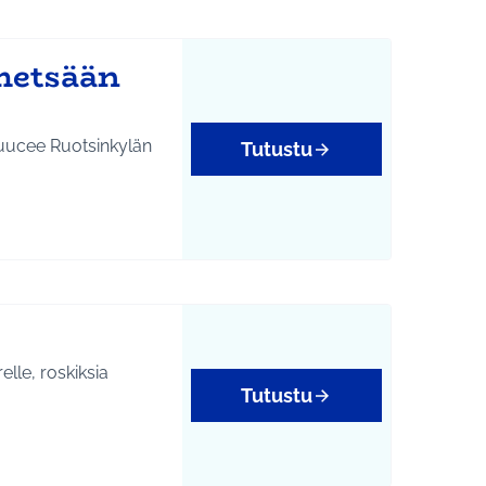
metsään
Puucee Ruotsinkylän
Tutustu
elle, roskiksia
Tutustu