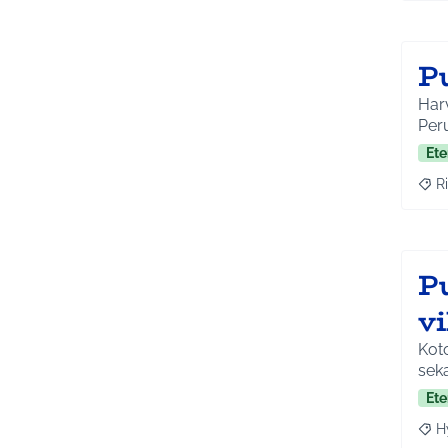
P
Harv
Peru
Ete
Ri
Raja
P
vi
Koto
seka
Ete
H
Raja