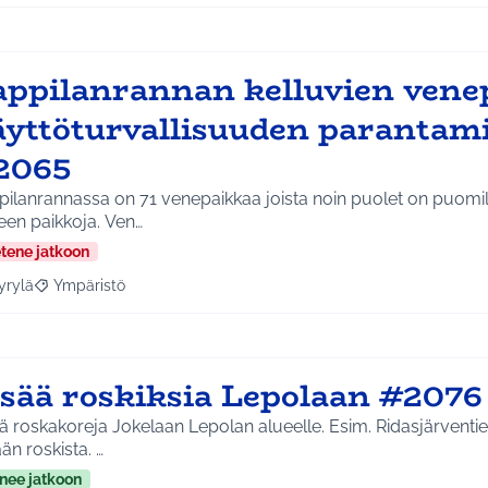
appilanrannan kelluvien vene
äyttöturvallisuuden parantam
2065
ilanrannassa on 71 venepaikkaa joista noin puolet on puomill
een paikkoja. Ven…
etene jatkoon
yrylä
Ympäristö
a tulokset aihepiirin mukaan: Hyrylä
Rajaa tulokset teeman mukaan: Ympäristö
isää roskiksia Lepolaan #2076
ä roskakoreja Jokelaan Lepolan alueelle. Esim. Ridasjärventien
än roskista. …
nee jatkoon