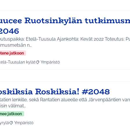
uucee Ruotsinkylän tutkimus
2046
eutuspaikka: Etelä-Tuusula Ajankohta: Kevät 2022 Toteutus: 
kimusmetsän n…
etene jatkoon
telä-Tuusulan kylät
Ympäristö
a tulokset aihepiirin mukaan: Etelä-Tuusulan kylät
Rajaa tulokset teeman mukaan: Ympäristö
oskiksia Roskiksia! #2048
atien lenkille, sekä Rantatien alueelle että Järvenpääntien varr
isin välimat…
nee jatkoon
yrylä
Ympäristö
a tulokset aihepiirin mukaan: Hyrylä
Rajaa tulokset teeman mukaan: Ympäristö