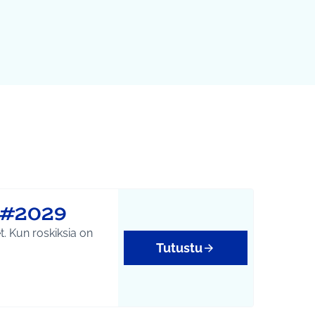
! #2029
et. Kun roskiksia on
Tutustu