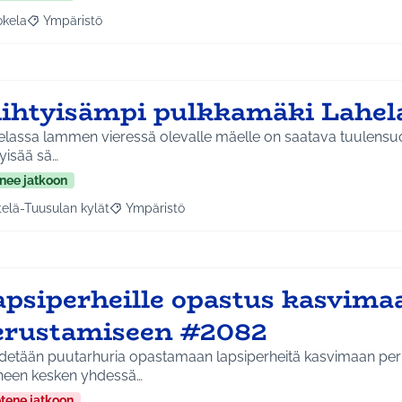
okela
Ympäristö
a tulokset aihepiirin mukaan: Jokela
Rajaa tulokset teeman mukaan: Ympäristö
iihtyisämpi pulkkamäki Lahe
lassa lammen vieressä olevalle mäelle on saatava tuulensuojus
tyisää sä…
nee jatkoon
telä-Tuusulan kylät
Ympäristö
a tulokset aihepiirin mukaan: Etelä-Tuusulan kylät
Rajaa tulokset teeman mukaan: Ympäristö
apsiperheille opastus kasvima
erustamiseen #2082
detään puutarhuria opastamaan lapsiperheitä kasvimaan per
heen kesken yhdessä…
etene jatkoon