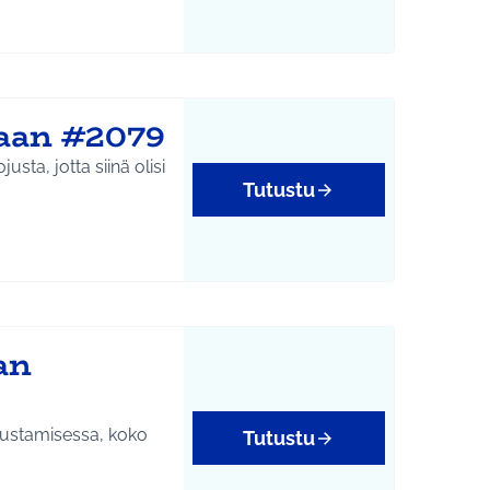
laan #2079
ta, jotta siinä olisi
Tutustu
an
ustamisessa, koko
Tutustu