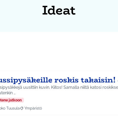
Ideat
ssipysäkeille roskis takaisin
ipysäkkejä uusittiin kuvin. Kiitos! Samalla niiltä katosi roskiks
tenkin …
etene jatkoon
oko Tuusula
Ympäristö
aa tulokset aihepiirin mukaan: Koko Tuusula
Rajaa tulokset teeman mukaan: Ympäristö