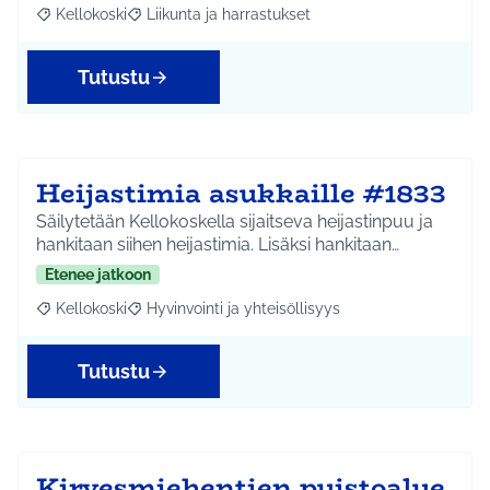
Kellokoski
Liikunta ja harrastukset
Rajaa tulokset aihepiirin mukaan: Kellokoski
Rajaa tulokset teeman mukaan: Liikunta ja harrast
Tutustu
Heijastimia asukkaille #1833
Säilytetään Kellokoskella sijaitseva heijastinpuu ja
hankitaan siihen heijastimia. Lisäksi hankitaan…
Etenee jatkoon
Kellokoski
Hyvinvointi ja yhteisöllisyys
Rajaa tulokset aihepiirin mukaan: Kellokoski
Rajaa tulokset teeman mukaan: Hyvinvointi ja yhtei
Tutustu
Kirvesmiehentien puistoalue