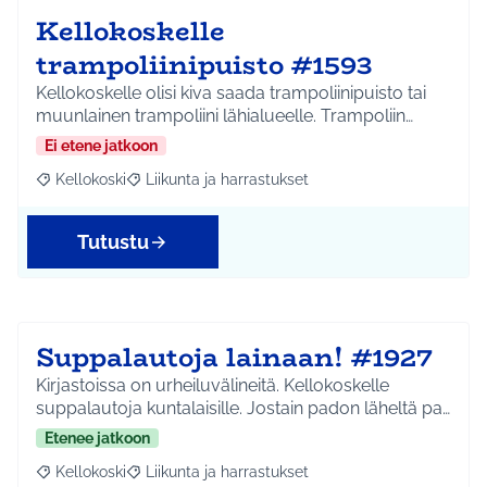
Kellokoskelle
trampoliinipuisto #1593
Kellokoskelle olisi kiva saada trampoliinipuisto tai
muunlainen trampoliini lähialueelle. Trampoliin…
Ei etene jatkoon
Kellokoski
Liikunta ja harrastukset
Rajaa tulokset aihepiirin mukaan: Kellokoski
Rajaa tulokset teeman mukaan: Liikunta ja harrast
Tutustu
Suppalautoja lainaan! #1927
Kirjastoissa on urheiluvälineitä. Kellokoskelle
suppalautoja kuntalaisille. Jostain padon läheltä pa…
Etenee jatkoon
Kellokoski
Liikunta ja harrastukset
Rajaa tulokset aihepiirin mukaan: Kellokoski
Rajaa tulokset teeman mukaan: Liikunta ja harrast