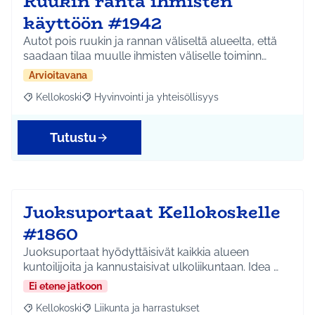
Ruukin ranta ihmisten
käyttöön #1942
Autot pois ruukin ja rannan väliseltä alueelta, että
saadaan tilaa muulle ihmisten väliselle toiminn…
Arvioitavana
Kellokoski
Hyvinvointi ja yhteisöllisyys
Rajaa tulokset aihepiirin mukaan: Kellokoski
Rajaa tulokset teeman mukaan: Hyvinvointi ja yhtei
Tutustu
Juoksuportaat Kellokoskelle
#1860
Juoksuportaat hyödyttäisivät kaikkia alueen
kuntoilijoita ja kannustaisivat ulkoliikuntaan. Idea …
Ei etene jatkoon
Kellokoski
Liikunta ja harrastukset
Rajaa tulokset aihepiirin mukaan: Kellokoski
Rajaa tulokset teeman mukaan: Liikunta ja harrast