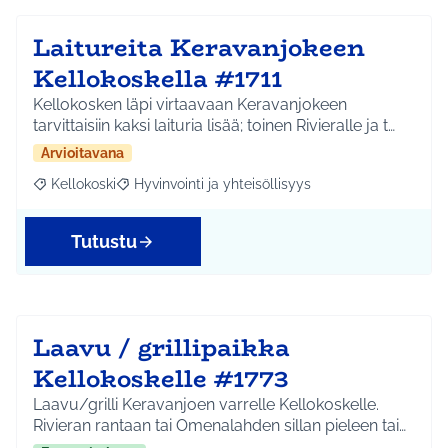
Laitureita Keravanjokeen
Kellokoskella #1711
Kellokosken läpi virtaavaan Keravanjokeen
tarvittaisiin kaksi laituria lisää; toinen Rivieralle ja t…
Arvioitavana
Kellokoski
Hyvinvointi ja yhteisöllisyys
Rajaa tulokset aihepiirin mukaan: Kellokoski
Rajaa tulokset teeman mukaan: Hyvinvointi ja yhtei
Tutustu
Laavu / grillipaikka
Kellokoskelle #1773
Laavu/grilli Keravanjoen varrelle Kellokoskelle.
Rivieran rantaan tai Omenalahden sillan pieleen tai…