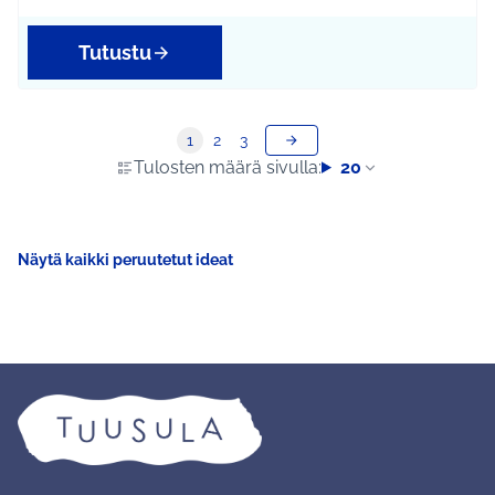
Tutustu
1
2
3
Tulosten määrä sivulla:
20
Näytä kaikki peruutetut ideat