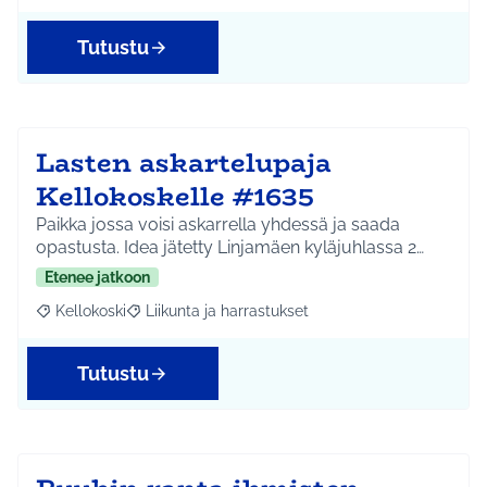
Tutustu
Lasten askartelupaja
Kellokoskelle #1635
Paikka jossa voisi askarrella yhdessä ja saada
opastusta. Idea jätetty Linjamäen kyläjuhlassa 2…
Etenee jatkoon
Kellokoski
Liikunta ja harrastukset
Rajaa tulokset aihepiirin mukaan: Kellokoski
Rajaa tulokset teeman mukaan: Liikunta ja harrast
Tutustu