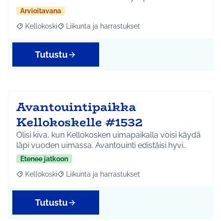
Arvioitavana
Kellokoski
Liikunta ja harrastukset
Rajaa tulokset aihepiirin mukaan: Kellokoski
Rajaa tulokset teeman mukaan: Liikunta ja harrast
Tutustu
Avantouintipaikka
Kellokoskelle #1532
Olisi kiva, kun Kellokosken uimapaikalla voisi käydä
läpi vuoden uimassa. Avantouinti edistäisi hyvi…
Etenee jatkoon
Kellokoski
Liikunta ja harrastukset
Rajaa tulokset aihepiirin mukaan: Kellokoski
Rajaa tulokset teeman mukaan: Liikunta ja harrast
Tutustu