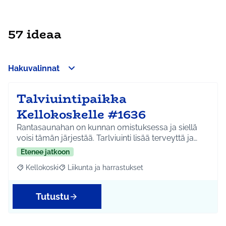
57 ideaa
Hakuvalinnat
Talviuintipaikka
Kellokoskelle #1636
Rantasaunahan on kunnan omistuksessa ja siellä
voisi tämän järjestää. Tarlviuinti lisää terveyttä ja…
Etenee jatkoon
Kellokoski
Liikunta ja harrastukset
Rajaa tulokset aihepiirin mukaan: Kellokoski
Rajaa tulokset teeman mukaan: Liikunta ja harrast
Tutustu