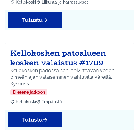
Kellokoski
Liikunta ja harrastukset
Rajaa tulokset aihepiirin mukaan: Kellokoski
Rajaa tulokset teeman mukaan: Liikunta ja harrast
Tutustu
Kellokosken patoalueen
kosken valaistus #1709
Kellokosken padossa sen läpivirtaavan veden
pimeän ajan valaiseminen vaihtuvilla väreillä.
Kyseessä …
Ei etene jatkoon
Kellokoski
Ympäristö
Rajaa tulokset aihepiirin mukaan: Kellokoski
Rajaa tulokset teeman mukaan: Ympäristö
Tutustu