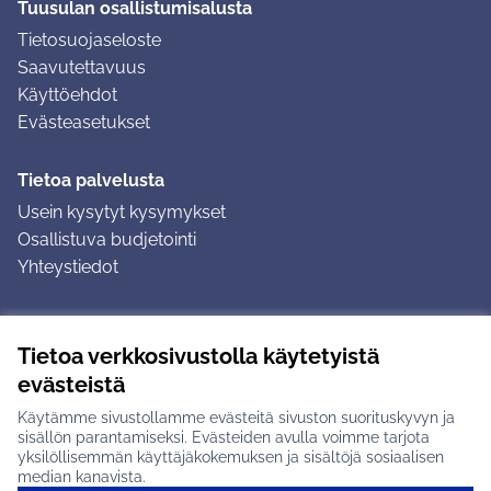
Tuusulan osallistumisalusta
Tietosuojaseloste
Saavutettavuus
Käyttöehdot
Evästeasetukset
Tietoa palvelusta
Usein kysytyt kysymykset
Osallistuva budjetointi
Yhteystiedot
Ohjeet
Tietoa verkkosivustolla käytetyistä
Ohjeet kirjautumiseen
evästeistä
Ohjeet kommentin jättämiseen
Käytämme sivustollamme evästeitä sivuston suorituskyvyn ja
sisällön parantamiseksi. Evästeiden avulla voimme tarjota
yksilöllisemmän käyttäjäkokemuksen ja sisältöjä sosiaalisen
median kanavista.