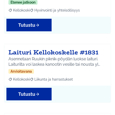
Etenee jatkoon
Kellokoski
Hyvinvointi ja yhteisöllisyys
Rajaa tulokset aihepiirin mukaan: Kellokoski
Rajaa tulokset teeman mukaan: Hyvinvointi ja yhtei
Tutustu
Laituri Kellokoskelle #1831
Asennetaan Ruukin piknik-pöydän luokse laituri.
Laiturilta voi laskea kanootin vesille tai nousta yl…
Arvioitavana
Kellokoski
Liikunta ja harrastukset
Rajaa tulokset aihepiirin mukaan: Kellokoski
Rajaa tulokset teeman mukaan: Liikunta ja harrast
Tutustu