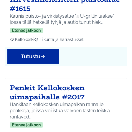
#1615
Kaunis puisto- ja virkistysalue "4 U-grillin taakse",
jossa tällä hetkellä tyhjä ja autioitunut hiek…
Etenee jatkoon
Kellokoski
Liikunta ja harrastukset
Rajaa tulokset aihepiirin mukaan: Kellokoski
Rajaa tulokset teeman mukaan: Liikunta ja harrast
Tutustu
Penkit Kellokosken
uimapaikalle #2017
Hankitaan Kellokosken uimapaikan rannalle
penkkejä, joissa voi istua valvoen lasten leikkiä
rantaved…
Etenee jatkoon