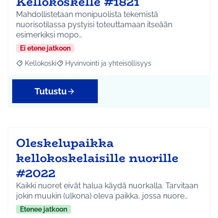
Kellokoskelle #1821
Mahdollistetaan monipuolista tekemistä
nuorisotilassa pystyisi toteuttamaan itseään
esimerkiksi mopo…
Ei etene jatkoon
Kellokoski
Hyvinvointi ja yhteisöllisyys
Rajaa tulokset aihepiirin mukaan: Kellokoski
Rajaa tulokset teeman mukaan: Hyvinvointi ja yhtei
Tutustu
Oleskelupaikka
kellokoskelaisille nuorille
#2022
Kaikki nuoret eivät halua käydä nuorkalla. Tarvitaan
jokin muukin (ulkona) oleva paikka, jossa nuore…
Etenee jatkoon