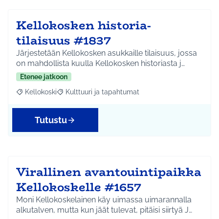
Kellokosken historia-
tilaisuus #1837
Järjestetään Kellokosken asukkaille tilaisuus, jossa
on mahdollista kuulla Kellokosken historiasta j…
Etenee jatkoon
Kellokoski
Kulttuuri ja tapahtumat
Rajaa tulokset aihepiirin mukaan: Kellokoski
Rajaa tulokset teeman mukaan: Kulttuuri ja tapah
Tutustu
Virallinen avantouintipaikka
Kellokoskelle #1657
Moni Kellokoskelainen käy uimassa uimarannalla
alkutalven, mutta kun jäät tulevat, pitäisi siirtyä J…