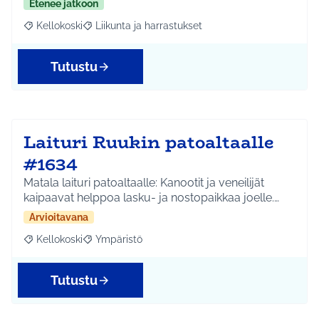
Etenee jatkoon
Kellokoski
Liikunta ja harrastukset
Rajaa tulokset aihepiirin mukaan: Kellokoski
Rajaa tulokset teeman mukaan: Liikunta ja harrast
Tutustu
Laituri Ruukin patoaltaalle
#1634
Matala laituri patoaltaalle: Kanootit ja veneilijät
kaipaavat helppoa lasku- ja nostopaikkaa joelle.…
Arvioitavana
Kellokoski
Ympäristö
Rajaa tulokset aihepiirin mukaan: Kellokoski
Rajaa tulokset teeman mukaan: Ympäristö
Tutustu