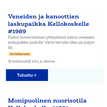
Veneiden ja kanoottien
laskupaikka Kellokoskelle
#1989
Padon kunnostuksen yhteydessä katosi veneiden
laskupaikka padolta. Viime kerralla idea sai paljon
ää…
Arvioitavana
Kellokoski
Infra ja liikenne
Rajaa tulokset aihepiirin mukaan: Kellokoski
Rajaa tulokset teeman mukaan: Infra ja liikenne
Tutustu
Monipuolinen nuorisotila