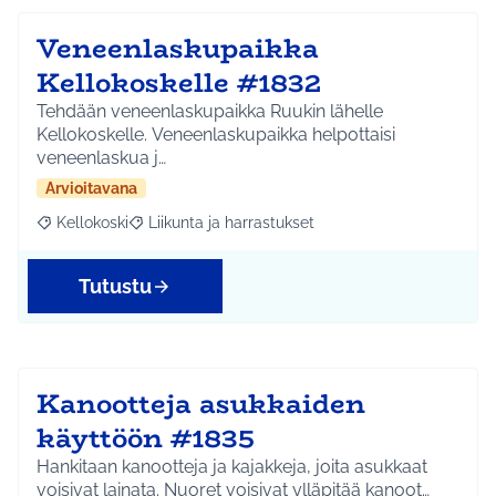
Veneenlaskupaikka
Kellokoskelle #1832
Tehdään veneenlaskupaikka Ruukin lähelle
Kellokoskelle. Veneenlaskupaikka helpottaisi
veneenlaskua j…
Arvioitavana
Kellokoski
Liikunta ja harrastukset
Rajaa tulokset aihepiirin mukaan: Kellokoski
Rajaa tulokset teeman mukaan: Liikunta ja harrast
Tutustu
Kanootteja asukkaiden
käyttöön #1835
Hankitaan kanootteja ja kajakkeja, joita asukkaat
voisivat lainata. Nuoret voisivat ylläpitää kanoot…