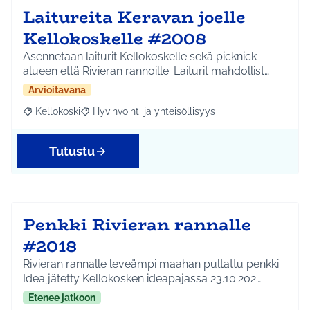
Laitureita Keravan joelle
Kellokoskelle #2008
Asennetaan laiturit Kellokoskelle sekä picknick-
alueen että Rivieran rannoille. Laiturit mahdollist…
Arvioitavana
Kellokoski
Hyvinvointi ja yhteisöllisyys
Rajaa tulokset aihepiirin mukaan: Kellokoski
Rajaa tulokset teeman mukaan: Hyvinvointi ja yhtei
Tutustu
Penkki Rivieran rannalle
#2018
Rivieran rannalle leveämpi maahan pultattu penkki.
Idea jätetty Kellokosken ideapajassa 23.10.202…
Etenee jatkoon