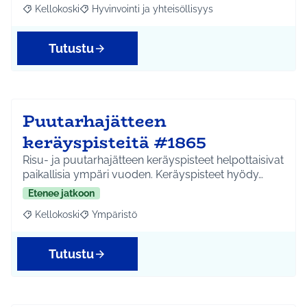
Kellokoski
Hyvinvointi ja yhteisöllisyys
Rajaa tulokset aihepiirin mukaan: Kellokoski
Rajaa tulokset teeman mukaan: Hyvinvointi ja yhtei
Tutustu
Puutarhajätteen
keräyspisteitä #1865
Risu- ja puutarhajätteen keräyspisteet helpottaisivat
paikallisia ympäri vuoden. Keräyspisteet hyödy…
Etenee jatkoon
Kellokoski
Ympäristö
Rajaa tulokset aihepiirin mukaan: Kellokoski
Rajaa tulokset teeman mukaan: Ympäristö
Tutustu