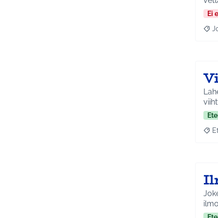
vett
Ei 
J
Raja
V
Lahe
viih
Ete
E
Raja
I
Joke
ilmo
Ete