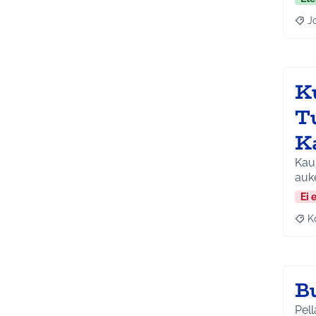
J
Raja
K
T
K
Kauk
auk
Ei 
K
Raj
B
Pell