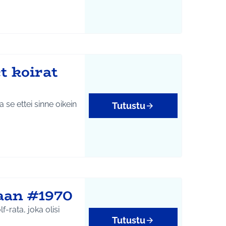
t koirat
Tutustu
laan #1970
-rata, joka olisi
Tutustu