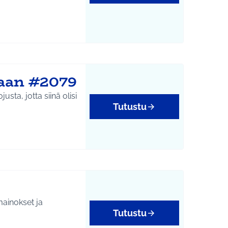
laan #2079
ta, jotta siinä olisi
Tutustu
mainokset ja
Tutustu