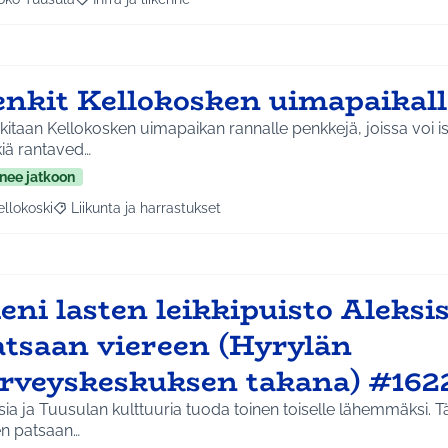
aa tulokset aihepiirin mukaan: Koko Tuusula
Rajaa tulokset teeman mukaan: Infra ja liikenne
enkit Kellokosken uimapaikal
itaan Kellokosken uimapaikan rannalle penkkejä, joissa voi i
kiä rantaved…
nee jatkoon
ellokoski
Liikunta ja harrastukset
a tulokset aihepiirin mukaan: Kellokoski
Rajaa tulokset teeman mukaan: Liikunta ja harrastukset
eni lasten leikkipuisto Aleksi
atsaan viereen (Hyrylän
erveyskeskuksen takana) #162
ia ja Tuusulan kulttuuria tuoda toinen toiselle lähemmäksi. Tä
en patsaan…