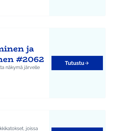
minen ja
nen #2062
Tutustu
tta näkymä järvelle
yys
kikatokset, joissa