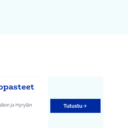
 opasteet
llion ja Hyrylän
Tutustu