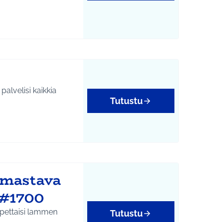
alvelisi kaikkia
Tutustu
lmastava
 #1700
apettaisi lammen
Tutustu