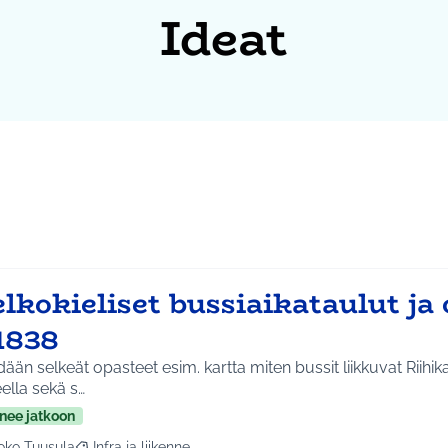
Ideat
lkokieliset bussiaikataulut ja
1838
ään selkeät opasteet esim. kartta miten bussit liikkuvat Riihika
ella sekä s…
nee jatkoon
oko Tuusula
Infra ja liikenne