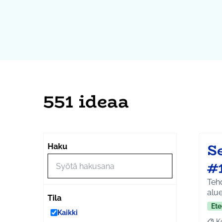
551 ideaa
Se
Haku
#
Tehd
alue
Tila
Ete
Kaikki
K