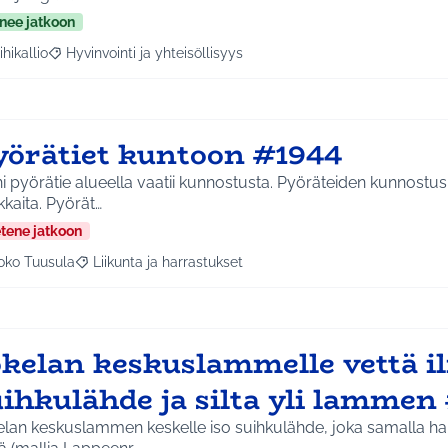
nee jatkoon
ihikallio
Hyvinvointi ja yhteisöllisyys
a tulokset aihepiirin mukaan: Riihikallio
Rajaa tulokset teeman mukaan: Hyvinvointi ja yhteisöllisyys
yörätiet kuntoon #1944
 pyörätie alueella vaatii kunnostusta. Pyöräteiden kunnostus p
kaita. Pyörät…
etene jatkoon
oko Tuusula
Liikunta ja harrastukset
aa tulokset aihepiirin mukaan: Koko Tuusula
Rajaa tulokset teeman mukaan: Liikunta ja harrastukset
okelan keskuslammelle vettä i
uihkulähde ja silta yli lammen
elan keskuslammen keskelle iso suihkulähde, joka samalla h