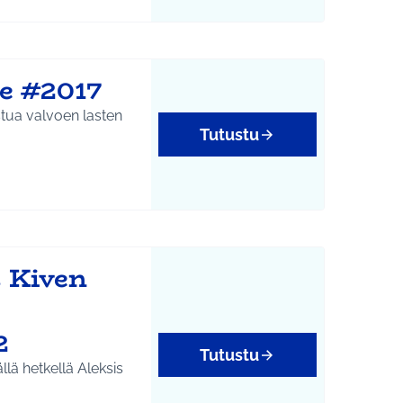
le #2017
stua valvoen lasten
Tutustu
s Kiven
2
Tutustu
llä hetkellä Aleksis