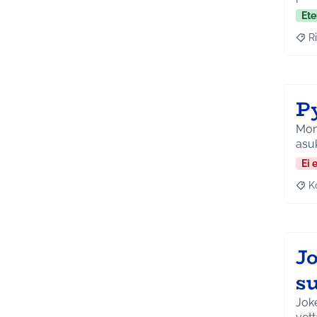
Ete
Ri
Raja
P
Moni
asuk
Ei 
K
Raj
J
s
Jok