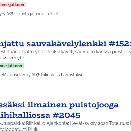
etene jatkoon
yrylä
Liikunta ja harrastukset
a tulokset aihepiirin mukaan: Hyrylä
Rajaa tulokset teeman mukaan: Liikunta ja harrastukset
hjattu sauvakävelylenkki #152
estetään ohjattu yhteislenkki kävelysauvojen kanssa puistoissa
ksi venyttel…
nee jatkoon
telä-Tuusulan kylät
Liikunta ja harrastukset
a tulokset aihepiirin mukaan: Etelä-Tuusulan kylät
Rajaa tulokset teeman mukaan: Liikunta ja harras
esäksi ilmainen puistojooga
iihikalliossa #2045
utuspaikka: Riihikallio Ajankohta: Kevät-syksy 2022 Toteutus:
tojoogatunti Riihik…