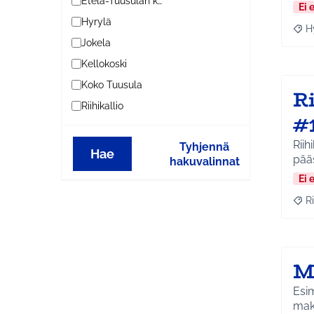
Etelä-Tuusulan kylät
Ei 
Hyrylä
H
Raja
Jokela
Kellokoski
Koko Tuusula
Ri
Riihikallio
#
Riihikal
Tyhjennä
Hae
pää
hakuvalinnat
Ei 
Ri
Raja
M
Esim
mak