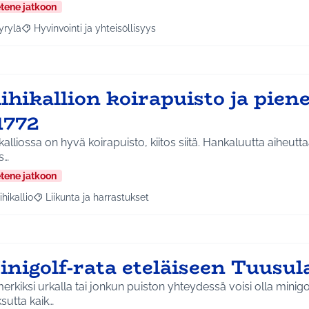
etene jatkoon
yrylä
Hyvinvointi ja yhteisöllisyys
a tulokset aihepiirin mukaan: Hyrylä
Rajaa tulokset teeman mukaan: Hyvinvointi ja yhteisöllisyys
ihikallion koirapuisto ja piene
1772
liossa on hyvä koirapuisto, kiitos siitä. Hankaluutta aiheuttaa se ettei sinne oikein
s…
etene jatkoon
ihikallio
Liikunta ja harrastukset
a tulokset aihepiirin mukaan: Riihikallio
Rajaa tulokset teeman mukaan: Liikunta ja harrastukset
inigolf-rata eteläiseen Tuusu
erkiksi urkalla tai jonkun puiston yhteydessä voisi olla minigolf
sutta kaik…