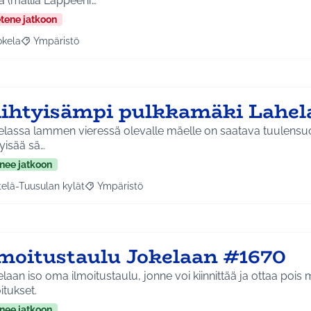
ä (mallia Lappeenr…
etene jatkoon
okela
Ympäristö
a tulokset aihepiirin mukaan: Jokela
Rajaa tulokset teeman mukaan: Ympäristö
iihtyisämpi pulkkamäki Lahe
lassa lammen vieressä olevalle mäelle on saatava tuulensuojus
tyisää sä…
nee jatkoon
telä-Tuusulan kylät
Ympäristö
a tulokset aihepiirin mukaan: Etelä-Tuusulan kylät
Rajaa tulokset teeman mukaan: Ympäristö
lmoitustaulu Jokelaan #1670
laan iso oma ilmoitustaulu, jonne voi kiinnittää ja ottaa pois 
itukset.
nee jatkoon