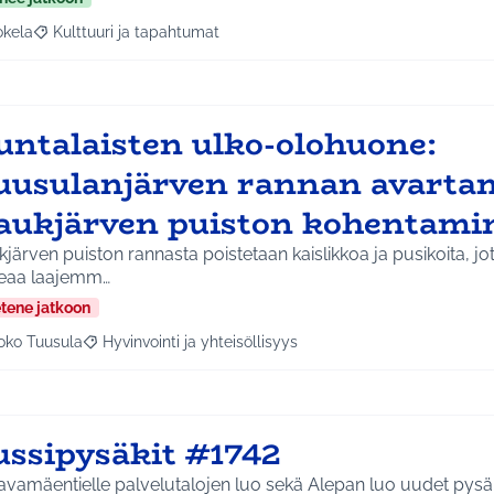
okela
Kulttuuri ja tapahtumat
a tulokset aihepiirin mukaan: Jokela
Rajaa tulokset teeman mukaan: Kulttuuri ja tapahtumat
untalaisten ulko-olohuone:
uusulanjärven rannan avarta
aukjärven puiston kohentami
järven puiston rannasta poistetaan kaislikkoa ja pusikoita, jo
eaa laajemm…
etene jatkoon
oko Tuusula
Hyvinvointi ja yhteisöllisyys
aa tulokset aihepiirin mukaan: Koko Tuusula
Rajaa tulokset teeman mukaan: Hyvinvointi ja yhteisöllis
ussipysäkit #1742
avamäentielle palvelutalojen luo sekä Alepan luo uudet pysäk