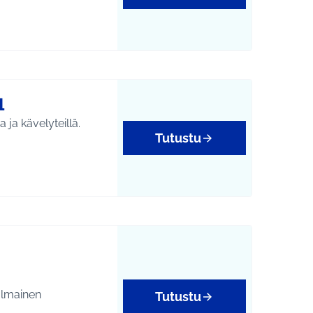
1
 ja kävelyteillä.
Tutustu
tukset
 Ilmainen
Tutustu