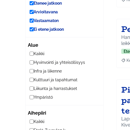
Raj
Etenee jatkoon
Arvioitavana
Vastaamaton
P
Ei etene jatkoon
Hank
leik
Alue
Ete
Kaikki
K
Hyvinvointi ja yhteisöllisyys
Raja
Infra ja liikenne
Kulttuuri ja tapahtumat
Pi
Liikunta ja harrastukset
p
Ympäristö
t
Aihepiiri
Laps
Kaikki
Kiv