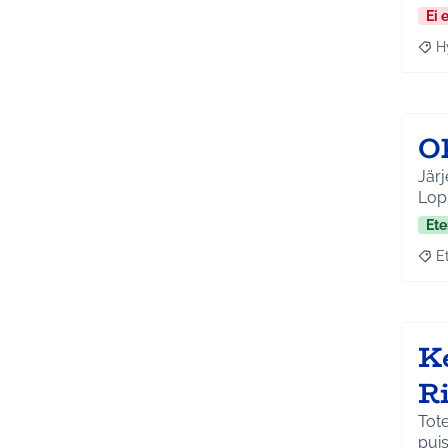
Ei 
H
Raja
O
Järj
Lopu
Ete
E
Raja
K
R
Tote
puis