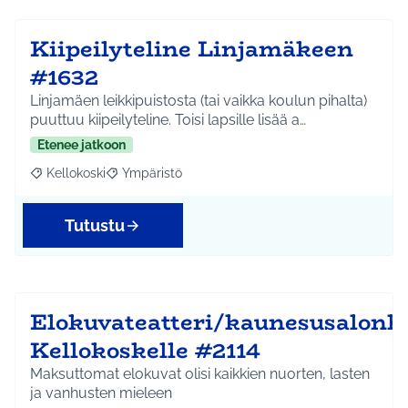
Kiipeilyteline Linjamäkeen
#1632
Linjamäen leikkipuistosta (tai vaikka koulun pihalta)
puuttuu kiipeilyteline. Toisi lapsille lisää a…
Etenee jatkoon
Kellokoski
Ympäristö
Rajaa tulokset aihepiirin mukaan: Kellokoski
Rajaa tulokset teeman mukaan: Ympäristö
Tutustu
Elokuvateatteri/kaunesusalonk
Kellokoskelle #2114
Maksuttomat elokuvat olisi kaikkien nuorten, lasten
ja vanhusten mieleen