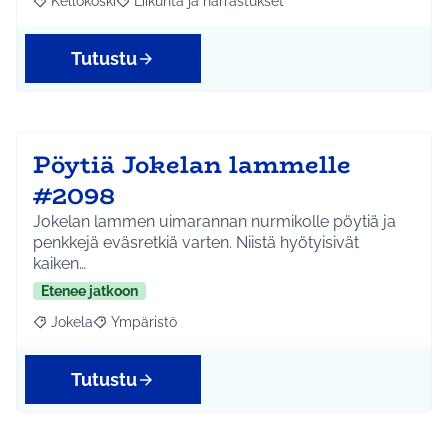
Kellokoski
Liikunta ja harrastukset
Rajaa tulokset aihepiirin mukaan: Kellokoski
Rajaa tulokset teeman mukaan: Liikunta ja harrast
Tutustu
Pöytiä Jokelan lammelle
#2098
Jokelan lammen uimarannan nurmikolle pöytiä ja
penkkejä eväsretkiä varten. Niistä hyötyisivät
kaiken…
Etenee jatkoon
Jokela
Ympäristö
Rajaa tulokset aihepiirin mukaan: Jokela
Rajaa tulokset teeman mukaan: Ympäristö
Tutustu