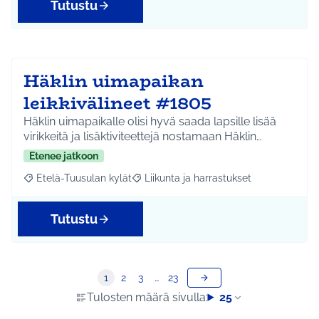
Tutustu
Häklin uimapaikan
leikkivälineet #1805
Häklin uimapaikalle olisi hyvä saada lapsille lisää
virikkeitä ja lisäktiviteettejä nostamaan Häklin…
Etenee jatkoon
Etelä-Tuusulan kylät
Liikunta ja harrastukset
Rajaa tulokset aihepiirin mukaan: Etelä-Tuusulan kylät
Rajaa tulokset teeman mukaan: Liikunta
Tutustu
1
2
3
…
23
Tulosten määrä sivulla:
25