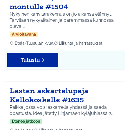
montulle #1504
Nykyinen kahvilarakennus on jo aikansa elännyt.
Tarvitaan nykyaikainen ja paremmassa kunnossa
oleva …
Arvioitavana
Etelä-Tuusulan kylät
Liikunta ja harrastukset
Rajaa tulokset aihepiirin mukaan: Etelä-Tuusulan kylät
Rajaa tulokset teeman mukaan: Liikunta
Tutustu
Lasten askartelupaja
Kellokoskelle #1635
Paikka jossa voisi askarrella yhdessä ja saada
opastusta. Idea jätetty Linjamäen kyläjuhlassa 2…
Etenee jatkoon