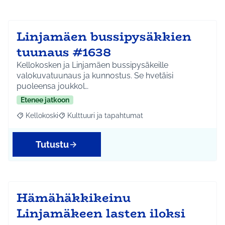
Linjamäen bussipysäkkien
tuunaus #1638
Kellokosken ja Linjamäen bussipysäkeille
valokuvatuunaus ja kunnostus. Se hvetäisi
puoleensa joukkol…
Etenee jatkoon
Kellokoski
Kulttuuri ja tapahtumat
Rajaa tulokset aihepiirin mukaan: Kellokoski
Rajaa tulokset teeman mukaan: Kulttuuri ja tapah
Tutustu
Hämähäkkikeinu
Linjamäkeen lasten iloksi