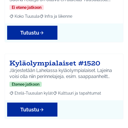
Ei etene jatkoon
Koko Tuusula
Infra ja liikenne
Rajaa tulokset aihepiirin mukaan: Koko Tuusula
Rajaa tulokset teeman mukaan: Infra ja liikenne
Tutustu
Kyläolympialaiset #1520
Järjestetään Lahelassa kyläolympialaiset. Lajeina
voisi olla niin perinnelajeja, esim. saappaanheitt…
Etenee jatkoon
Etelä-Tuusulan kylät
Kulttuuri ja tapahtumat
Rajaa tulokset aihepiirin mukaan: Etelä-Tuusulan kylät
Rajaa tulokset teeman mukaan: Kulttuur
Tutustu