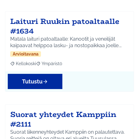
Laituri Ruukin patoaltaalle
#1634
Matala laituri patoaltaalle: Kanootit ja veneilijät
kaipaavat helppoa lasku- ja nostopaikkaa joelle.…
Arvioitavana
Kellokoski
Ympäristö
Rajaa tulokset aihepiirin mukaan: Kellokoski
Rajaa tulokset teeman mukaan: Ympäristö
Tutustu
Suorat yhteydet Kamppiin
#2111
Suorat liikenneyhteydet Kamppiin on palautettava.
Suoria reittejä on oltava eri alueilta Tuusulassa,…