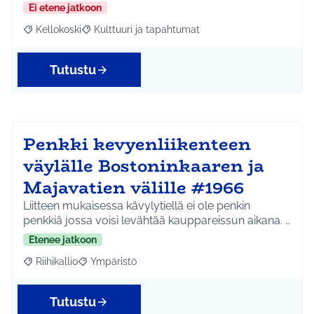
Ei etene jatkoon
Kellokoski
Kulttuuri ja tapahtumat
Rajaa tulokset aihepiirin mukaan: Kellokoski
Rajaa tulokset teeman mukaan: Kulttuuri ja tapah
Tutustu
Penkki kevyenliikenteen
väylälle Bostoninkaaren ja
Majavatien välille #1966
Liitteen mukaisessa kävylytiellä ei ole penkin
penkkiä jossa voisi levähtää kauppareissun aikana. …
Etenee jatkoon
Riihikallio
Ympäristö
Rajaa tulokset aihepiirin mukaan: Riihikallio
Rajaa tulokset teeman mukaan: Ympäristö
Tutustu