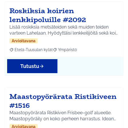
Roskiksia koirien
lenkkipoluille #2092
Lisää roskiksia metsäteiden sekä muiden teiden
varteen Lahelaan. Hyödyttäisi lenkkeilijöitä sekä koi…
Arvioitavana
Etelä-Tuusulan kylät
Ympäristö
Rajaa tulokset aihepiirin mukaan: Etelä-Tuusulan kylät
Rajaa tulokset teeman mukaan: Ympäri
Tutustu
Maastopyörärata Ristikiveen
#1516
Maastopyörärata Ristikiven Frisbee-golf alueelle.
Maastopyöräily on koko perheen harrastus. Idean…
Arvioitavana