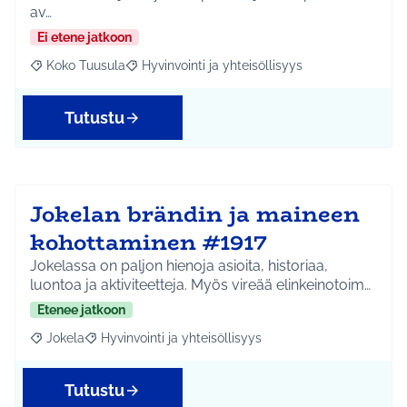
av…
Ei etene jatkoon
Koko Tuusula
Hyvinvointi ja yhteisöllisyys
Rajaa tulokset aihepiirin mukaan: Koko Tuusula
Rajaa tulokset teeman mukaan: Hyvinvointi ja y
Tutustu
Jokelan brändin ja maineen
kohottaminen #1917
Jokelassa on paljon hienoja asioita, historiaa,
luontoa ja aktiviteetteja. Myös vireää elinkeinotoim…
Etenee jatkoon
Jokela
Hyvinvointi ja yhteisöllisyys
Rajaa tulokset aihepiirin mukaan: Jokela
Rajaa tulokset teeman mukaan: Hyvinvointi ja yhteisöl
Tutustu