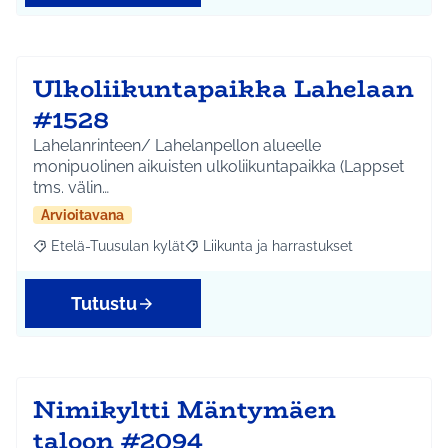
Ulkoliikuntapaikka Lahelaan
#1528
Lahelanrinteen/ Lahelanpellon alueelle
monipuolinen aikuisten ulkoliikuntapaikka (Lappset
tms. välin…
Arvioitavana
Etelä-Tuusulan kylät
Liikunta ja harrastukset
Rajaa tulokset aihepiirin mukaan: Etelä-Tuusulan kylät
Rajaa tulokset teeman mukaan: Liikunta
Tutustu
Nimikyltti Mäntymäen
taloon #2094