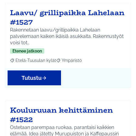
Laavu/ grillipaikka Lahelaan
#1527
Rakennetaan laavu/grillipaikka Lahelaan
palvelemaan kaiken ikäisiä asukkaita. Rakennustyöt
voisi tot…
Etenee jatkoon
Etelä-Tuusulan kylät
Ympäristö
Rajaa tulokset aihepiirin mukaan: Etelä-Tuusulan kylät
Rajaa tulokset teeman mukaan: Ympäri
Tutustu
Kouluruuan kehittäminen
#1522
Ostetaan parempaa ruokaa, parantaisi kaikkien
elämää. Idea jätetty Murupuiston ja Kaffepaussin