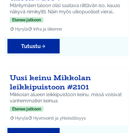
Mäntymäen taloon olisi saatava riittävän iso, kauas
näkyvä nimikyltti. Näin myös ulkopuoliset vierai…
Etenee jatkoon
Hyrylä
Infra ja liikenne
Rajaa tulokset aihepiirin mukaan: Hyrylä
Rajaa tulokset teeman mukaan: Infra ja liikenne
Tutustu
Uusi keinu Mikkolan
leikkipuistoon #2101
Mikkolan alueen leikkipuistoon keinu, missä voisivat
vanhemmatkin keinua.
Etenee jatkoon
Hyrylä
Hyvinvointi ja yhteisöllisyys
Rajaa tulokset aihepiirin mukaan: Hyrylä
Rajaa tulokset teeman mukaan: Hyvinvointi ja yhteisöl