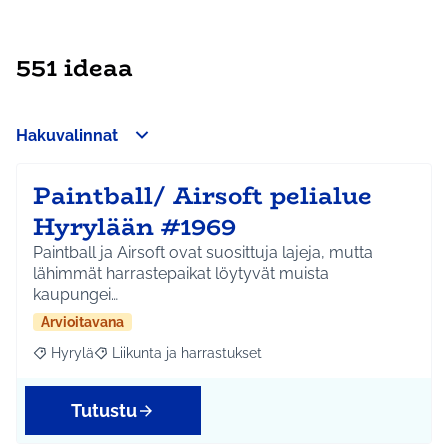
551 ideaa
Hakuvalinnat
Paintball/ Airsoft pelialue
Hyrylään #1969
Paintball ja Airsoft ovat suosittuja lajeja, mutta
lähimmät harrastepaikat löytyvät muista
kaupungei…
Arvioitavana
Hyrylä
Liikunta ja harrastukset
Rajaa tulokset aihepiirin mukaan: Hyrylä
Rajaa tulokset teeman mukaan: Liikunta ja harrastuks
Tutustu