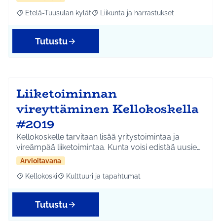
Etelä-Tuusulan kylät
Liikunta ja harrastukset
Rajaa tulokset aihepiirin mukaan: Etelä-Tuusulan kylät
Rajaa tulokset teeman mukaan: Liikunta
Tutustu
Liiketoiminnan
vireyttäminen Kellokoskella
#2019
Kellokoskelle tarvitaan lisää yritystoimintaa ja
vireämpää liiketoimintaa. Kunta voisi edistää uusie…
Arvioitavana
Kellokoski
Kulttuuri ja tapahtumat
Rajaa tulokset aihepiirin mukaan: Kellokoski
Rajaa tulokset teeman mukaan: Kulttuuri ja tapah
Tutustu