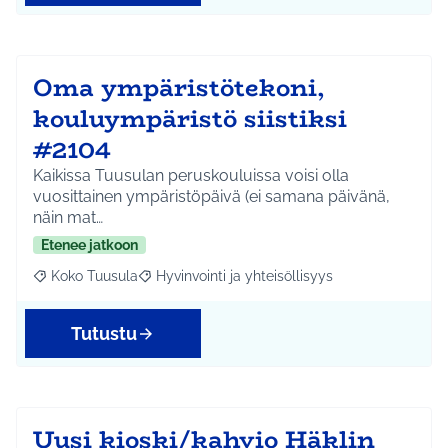
Oma ympäristötekoni,
kouluympäristö siistiksi
#2104
Kaikissa Tuusulan peruskouluissa voisi olla
vuosittainen ympäristöpäivä (ei samana päivänä,
näin mat…
Etenee jatkoon
Koko Tuusula
Hyvinvointi ja yhteisöllisyys
Rajaa tulokset aihepiirin mukaan: Koko Tuusula
Rajaa tulokset teeman mukaan: Hyvinvointi ja y
Tutustu
Uusi kioski/kahvio Häklin