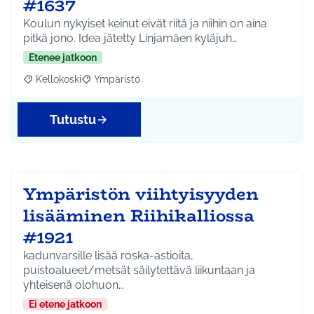
#1637
Koulun nykyiset keinut eivät riitä ja niihin on aina
pitkä jono. Idea jätetty Linjamäen kyläjuh…
Etenee jatkoon
Kellokoski
Ympäristö
Rajaa tulokset aihepiirin mukaan: Kellokoski
Rajaa tulokset teeman mukaan: Ympäristö
Tutustu
Ympäristön viihtyisyyden
lisääminen Riihikalliossa
#1921
kadunvarsille lisää roska-astioita,
puistoalueet/metsät säilytettävä liikuntaan ja
yhteisenä olohuon…
Ei etene jatkoon