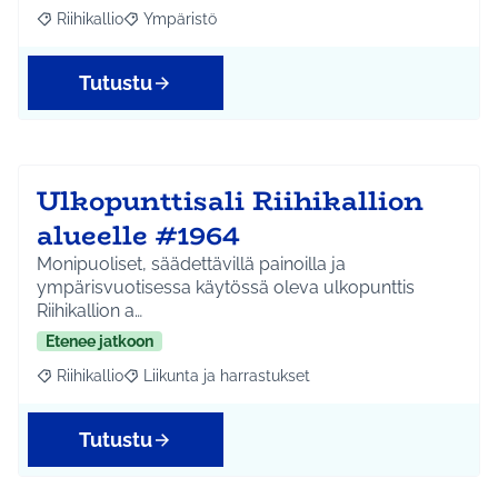
Riihikallio
Ympäristö
Rajaa tulokset aihepiirin mukaan: Riihikallio
Rajaa tulokset teeman mukaan: Ympäristö
Tutustu
Ulkopunttisali Riihikallion
alueelle #1964
Monipuoliset, säädettävillä painoilla ja
ympärisvuotisessa käytössä oleva ulkopunttis
Riihikallion a…
Etenee jatkoon
Riihikallio
Liikunta ja harrastukset
Rajaa tulokset aihepiirin mukaan: Riihikallio
Rajaa tulokset teeman mukaan: Liikunta ja harrastu
Tutustu