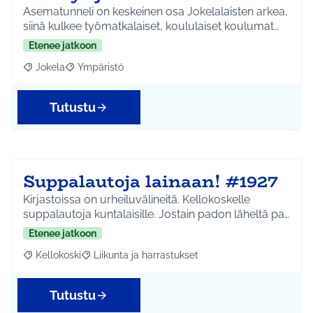
Asematunneli on keskeinen osa Jokelalaisten arkea,
siinä kulkee työmatkalaiset, koululaiset koulumat…
Etenee jatkoon
Jokela
Ympäristö
Rajaa tulokset aihepiirin mukaan: Jokela
Rajaa tulokset teeman mukaan: Ympäristö
Tutustu
Suppalautoja lainaan! #1927
Kirjastoissa on urheiluvälineitä. Kellokoskelle
suppalautoja kuntalaisille. Jostain padon läheltä pa…
Etenee jatkoon
Kellokoski
Liikunta ja harrastukset
Rajaa tulokset aihepiirin mukaan: Kellokoski
Rajaa tulokset teeman mukaan: Liikunta ja harrast
Tutustu