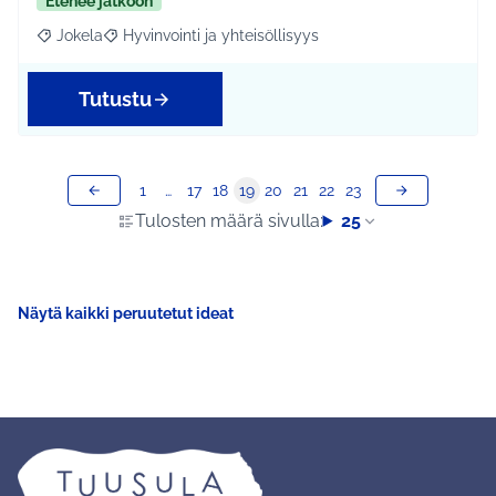
Etenee jatkoon
Jokela
Hyvinvointi ja yhteisöllisyys
Rajaa tulokset aihepiirin mukaan: Jokela
Rajaa tulokset teeman mukaan: Hyvinvointi ja yhteisöl
Tutustu
1
…
17
18
19
20
21
22
23
Tulosten määrä sivulla:
25
Näytä kaikki peruutetut ideat