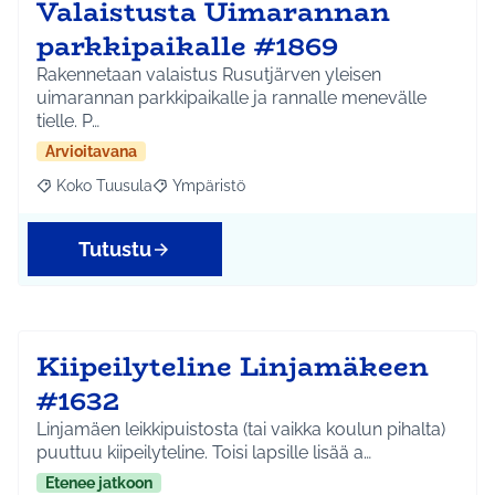
Valaistusta Uimarannan
parkkipaikalle #1869
Rakennetaan valaistus Rusutjärven yleisen
uimarannan parkkipaikalle ja rannalle menevälle
tielle. P…
Arvioitavana
Koko Tuusula
Ympäristö
Rajaa tulokset aihepiirin mukaan: Koko Tuusula
Rajaa tulokset teeman mukaan: Ympäristö
Tutustu
Kiipeilyteline Linjamäkeen
#1632
Linjamäen leikkipuistosta (tai vaikka koulun pihalta)
puuttuu kiipeilyteline. Toisi lapsille lisää a…
Etenee jatkoon