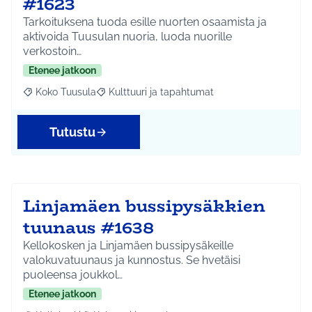
#1623
Tarkoituksena tuoda esille nuorten osaamista ja
aktivoida Tuusulan nuoria, luoda nuorille
verkostoin…
Etenee jatkoon
Koko Tuusula
Kulttuuri ja tapahtumat
Rajaa tulokset aihepiirin mukaan: Koko Tuusula
Rajaa tulokset teeman mukaan: Kulttuuri ja ta
Tutustu
Linjamäen bussipysäkkien
tuunaus #1638
Kellokosken ja Linjamäen bussipysäkeille
valokuvatuunaus ja kunnostus. Se hvetäisi
puoleensa joukkol…
Etenee jatkoon