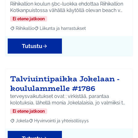
Riihikallion koulun 5bc-luokka ehdottaa Riihikallion
Kotkanpuistossa vähällä käytöllä olevan beach v…
Ei etene jatkoon
Riihikallio
Liikunta ja harrastukset
Rajaa tulokset aihepiirin mukaan: Riihikallio
Rajaa tulokset teeman mukaan: Liikunta ja harrastu
Tutustu
Talviuintipaikka Jokelaan -
koululammelle #1786
terveysvaikutukset ovat ; virkistää, parantaa
kolotuksia, lähellä monia Jokelalaisia, jo valmiiksi t…
Ei etene jatkoon
Jokela
Hyvinvointi ja yhteisöllisyys
Rajaa tulokset aihepiirin mukaan: Jokela
Rajaa tulokset teeman mukaan: Hyvinvointi ja yhteisöl