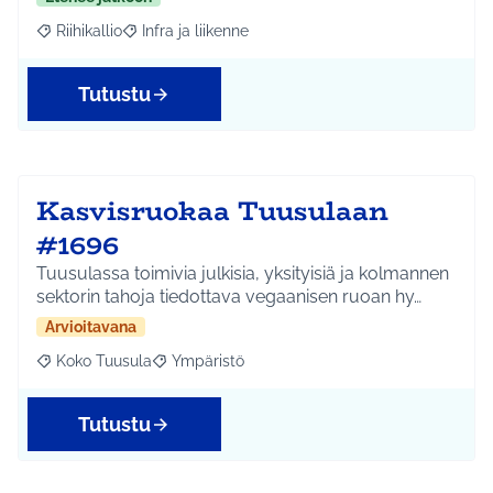
Riihikallio
Infra ja liikenne
Rajaa tulokset aihepiirin mukaan: Riihikallio
Rajaa tulokset teeman mukaan: Infra ja liikenne
Tutustu
Kasvisruokaa Tuusulaan
#1696
Tuusulassa toimivia julkisia, yksityisiä ja kolmannen
sektorin tahoja tiedottava vegaanisen ruoan hy…
Arvioitavana
Koko Tuusula
Ympäristö
Rajaa tulokset aihepiirin mukaan: Koko Tuusula
Rajaa tulokset teeman mukaan: Ympäristö
Tutustu