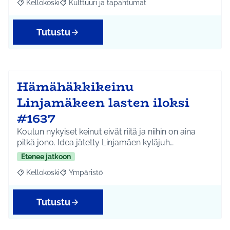
Kellokoski
Kulttuuri ja tapahtumat
Rajaa tulokset aihepiirin mukaan: Kellokoski
Rajaa tulokset teeman mukaan: Kulttuuri ja tapah
Tutustu
Hämähäkkikeinu
Linjamäkeen lasten iloksi
#1637
Koulun nykyiset keinut eivät riitä ja niihin on aina
pitkä jono. Idea jätetty Linjamäen kyläjuh…
Etenee jatkoon
Kellokoski
Ympäristö
Rajaa tulokset aihepiirin mukaan: Kellokoski
Rajaa tulokset teeman mukaan: Ympäristö
Tutustu