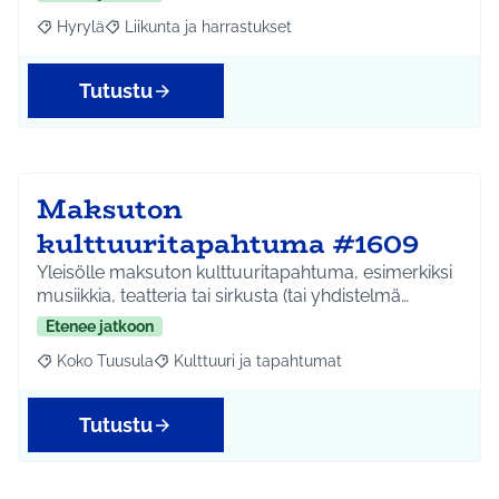
Hyrylä
Liikunta ja harrastukset
Rajaa tulokset aihepiirin mukaan: Hyrylä
Rajaa tulokset teeman mukaan: Liikunta ja harrastuks
Tutustu
Maksuton
kulttuuritapahtuma #1609
Yleisölle maksuton kulttuuritapahtuma, esimerkiksi
musiikkia, teatteria tai sirkusta (tai yhdistelmä…
Etenee jatkoon
Koko Tuusula
Kulttuuri ja tapahtumat
Rajaa tulokset aihepiirin mukaan: Koko Tuusula
Rajaa tulokset teeman mukaan: Kulttuuri ja ta
Tutustu