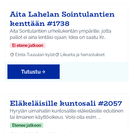
Aita Lahelan Sointulantien
kenttään #1738
Aita Sontulantien urheilukentän ympärille, jotta
pallot ei aina lentäisi ojaan. Idea on saatu Kr…
Ei etene jatkoon
Etelä-Tuusulan kylät
Liikunta ja harrastukset
Rajaa tulokset aihepiirin mukaan: Etelä-Tuusulan kylät
Rajaa tulokset teeman mukaan: Liikunta
Tutustu
Eläkeläisille kuntosali #2057
Hyrylän uimahallin kuntosalille eläkeläisille edullinen
tai ilmainen käyttöoikeus. Voisi olla esim. …
Etenee jatkoon