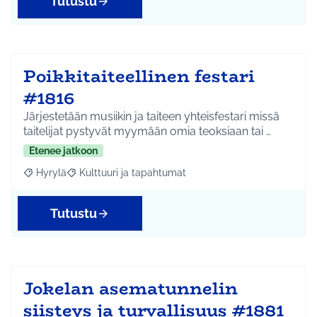
Tutustu
Poikkitaiteellinen festari
#1816
Järjestetään musiikin ja taiteen yhteisfestari missä
taitelijat pystyvät myymään omia teoksiaan tai …
Etenee jatkoon
Hyrylä
Kulttuuri ja tapahtumat
Rajaa tulokset aihepiirin mukaan: Hyrylä
Rajaa tulokset teeman mukaan: Kulttuuri ja tapahtum
Tutustu
Jokelan asematunnelin
siisteys ja turvallisuus #1881