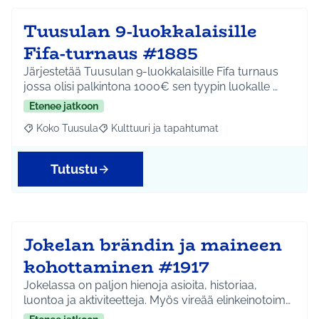
Tuusulan 9-luokkalaisille
Fifa-turnaus #1885
Järjestetää Tuusulan 9-luokkalaisille Fifa turnaus
jossa olisi palkintona 1000€ sen tyypin luokalle …
Etenee jatkoon
Koko Tuusula
Kulttuuri ja tapahtumat
Rajaa tulokset aihepiirin mukaan: Koko Tuusula
Rajaa tulokset teeman mukaan: Kulttuuri ja ta
Tutustu
Jokelan brändin ja maineen
kohottaminen #1917
Jokelassa on paljon hienoja asioita, historiaa,
luontoa ja aktiviteetteja. Myös vireää elinkeinotoim…