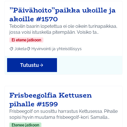
”Päivähoito”paikka ukoille ja
akoille #1570
Teboilin baarin lopetettua ei ole oikein turinapaikkaa,
jossa voisi istuskella pitempään. Voisiko ta…
Ei etene jatkoon
Jokela
Hyvinvointi ja yhteisöllisyys
Rajaa tulokset aihepiirin mukaan: Jokela
Rajaa tulokset teeman mukaan: Hyvinvointi ja yhteisöl
Tutustu
Frisbeegolfia Kettusen
pihalle #1599
Frisbeegolf on suosittu harrastus Kettusessa. Pihalle
sopisi hyvin muutama frisbeegolf-kori. Samalla…
Etenee jatkoon