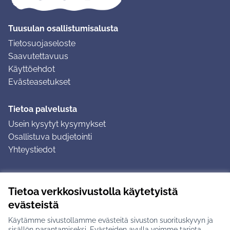
Tuusulan osallistumisalusta
Tietosuojaseloste
Saavutettavuus
Käyttöehdot
Evästeasetukset
Tietoa palvelusta
Usein kysytyt kysymykset
Osallistuva budjetointi
Yhteystiedot
Ohjeet
Tietoa verkkosivustolla käytetyistä
Ohjeet kirjautumiseen
evästeistä
Ohjeet kommentin jättämiseen
Käytämme sivustollamme evästeitä sivuston suorituskyvyn ja
sisällön parantamiseksi. Evästeiden avulla voimme tarjota