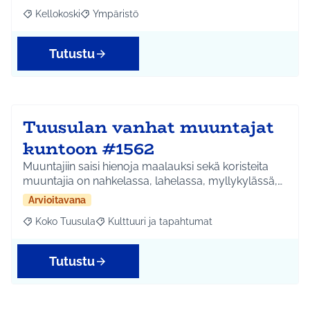
Kellokoski
Ympäristö
Rajaa tulokset aihepiirin mukaan: Kellokoski
Rajaa tulokset teeman mukaan: Ympäristö
Tutustu
Tuusulan vanhat muuntajat
kuntoon #1562
Muuntajiin saisi hienoja maalauksi sekä koristeita
muuntajia on nahkelassa, lahelassa, myllykylässä,…
Arvioitavana
Koko Tuusula
Kulttuuri ja tapahtumat
Rajaa tulokset aihepiirin mukaan: Koko Tuusula
Rajaa tulokset teeman mukaan: Kulttuuri ja ta
Tutustu