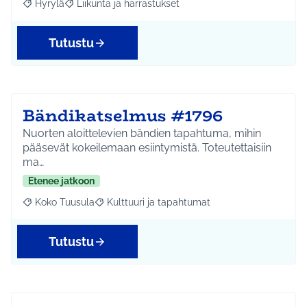
Hyrylä
Liikunta ja harrastukset
Rajaa tulokset aihepiirin mukaan: Hyrylä
Rajaa tulokset teeman mukaan: Liikunta ja harrastuks
Tutustu
Bändikatselmus #1796
Nuorten aloittelevien bändien tapahtuma, mihin
pääsevät kokeilemaan esiintymistä. Toteutettaisiin
ma…
Etenee jatkoon
Koko Tuusula
Kulttuuri ja tapahtumat
Rajaa tulokset aihepiirin mukaan: Koko Tuusula
Rajaa tulokset teeman mukaan: Kulttuuri ja ta
Tutustu