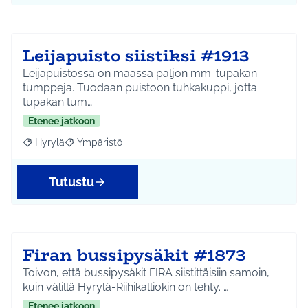
Leijapuisto siistiksi #1913
Leijapuistossa on maassa paljon mm. tupakan
tumppeja. Tuodaan puistoon tuhkakuppi, jotta
tupakan tum…
Etenee jatkoon
Hyrylä
Ympäristö
Rajaa tulokset aihepiirin mukaan: Hyrylä
Rajaa tulokset teeman mukaan: Ympäristö
Tutustu
Firan bussipysäkit #1873
Toivon, että bussipysäkit FIRA siistittäisiin samoin,
kuin välillä Hyrylä-Riihikalliokin on tehty. …
Etenee jatkoon