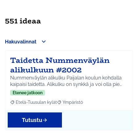
551 ideaa
Hakuvalinnat
Taidetta Nummenväylän
alikulkuun #2002
Nummenväylän alikulku Paijalan koulun kohdalla
kaipaisi taidetta. Alikulku on synkkä ja voi olla pie…
Etenee jatkoon
Etelä-Tuusulan kylät
Ympäristö
Rajaa tulokset aihepiirin mukaan: Etelä-Tuusulan kylät
Rajaa tulokset teeman mukaan: Ympäri
Tutustu