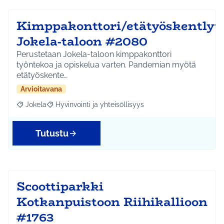
Kimppakonttori/etätyöskentlyti
Jokela-taloon #2080
Perustetaan Jokela-taloon kimppakonttori
työntekoa ja opiskelua varten. Pandemian myötä
etätyöskente…
Arvioitavana
Jokela
Hyvinvointi ja yhteisöllisyys
Rajaa tulokset aihepiirin mukaan: Jokela
Rajaa tulokset teeman mukaan: Hyvinvointi ja yhteisöl
Tutustu
Scoottiparkki
Kotkanpuistoon Riihikallioon
#1763