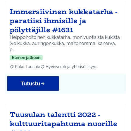
Immersiivinen kukkatarha -
paratiisi ihmisille ja
pölyttäjille #1631
Helppohoitoinen kukkatarha, monivuotisista kukista
(voikukka, auringonkukka, maitohorsma, kanerva,
p…
Etenee jatkoon
Koko Tuusula
Hyvinvointi ja yhteisöllisyys
Rajaa tulokset aihepiirin mukaan: Koko Tuusula
Rajaa tulokset teeman mukaan: Hyvinvointi ja y
Tutustu
Tuusulan talentti 2022 -
kulttuuritapahtuma nuorille