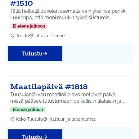
#1510
Tällä hetkellä Jokelan asemalla vain yksi risa penkki.
Luulenpa, että moni muukin tykkäisi istumis…
Ei etene jatkoon
Jokela
Infra ja liikenne
Rajaa tulokset aihepiirin mukaan: Jokela
Rajaa tulokset teeman mukaan: Infra ja liikenne
Tutustu
Maatilapäivä #1818
Tuusulanjärven maatiloille avoimet ovet päivä,
missä pääsee tutustumaan paikallisiin tilalaisiin ja …
Etenee jatkoon
Koko Tuusula
Kulttuuri ja tapahtumat
Rajaa tulokset aihepiirin mukaan: Koko Tuusula
Rajaa tulokset teeman mukaan: Kulttuuri ja ta
Tutustu