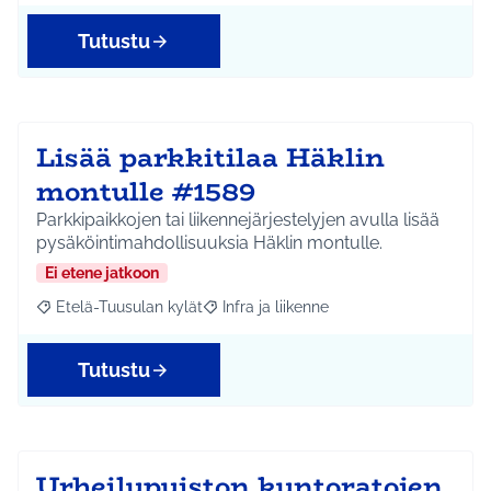
Tutustu
Lisää parkkitilaa Häklin
montulle #1589
Parkkipaikkojen tai liikennejärjestelyjen avulla lisää
pysäköintimahdollisuuksia Häklin montulle.
Ei etene jatkoon
Etelä-Tuusulan kylät
Infra ja liikenne
Rajaa tulokset aihepiirin mukaan: Etelä-Tuusulan kylät
Rajaa tulokset teeman mukaan: Infra ja 
Tutustu
Urheilupuiston kuntoratojen