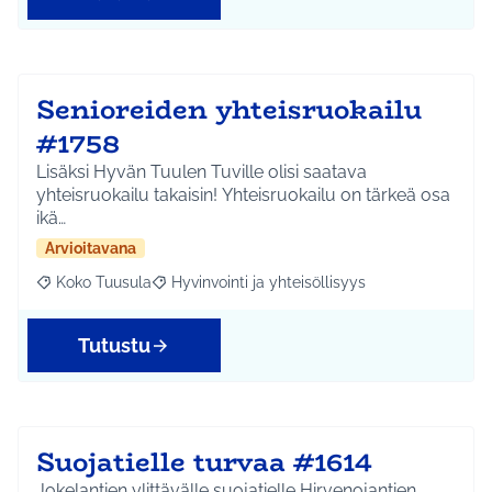
Senioreiden yhteisruokailu
#1758
Lisäksi Hyvän Tuulen Tuville olisi saatava
yhteisruokailu takaisin! Yhteisruokailu on tärkeä osa
ikä…
Arvioitavana
Koko Tuusula
Hyvinvointi ja yhteisöllisyys
Rajaa tulokset aihepiirin mukaan: Koko Tuusula
Rajaa tulokset teeman mukaan: Hyvinvointi ja y
Tutustu
Suojatielle turvaa #1614
Jokelantien ylittävälle suojatielle Hirvenojantien