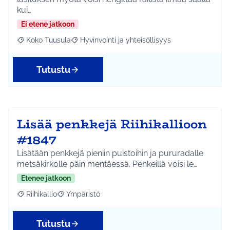
kui…
Ei etene jatkoon
Koko Tuusula
Hyvinvointi ja yhteisöllisyys
Rajaa tulokset aihepiirin mukaan: Koko Tuusula
Rajaa tulokset teeman mukaan: Hyvinvointi ja y
Tutustu
Lisää penkkejä Riihikallioon
#1847
Lisätään penkkejä pieniin puistoihin ja pururadalle
metsäkirkolle päin mentäessä. Penkeillä voisi le…
Etenee jatkoon
Riihikallio
Ympäristö
Rajaa tulokset aihepiirin mukaan: Riihikallio
Rajaa tulokset teeman mukaan: Ympäristö
Tutustu