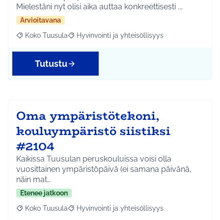
Mielestäni nyt olisi aika auttaa konkreettisesti .…
Arvioitavana
Koko Tuusula
Hyvinvointi ja yhteisöllisyys
Rajaa tulokset aihepiirin mukaan: Koko Tuusula
Rajaa tulokset teeman mukaan: Hyvinvointi ja y
Tutustu
Oma ympäristötekoni,
kouluympäristö siistiksi
#2104
Kaikissa Tuusulan peruskouluissa voisi olla
vuosittainen ympäristöpäivä (ei samana päivänä,
näin mat…
Etenee jatkoon
Koko Tuusula
Hyvinvointi ja yhteisöllisyys
Rajaa tulokset aihepiirin mukaan: Koko Tuusula
Rajaa tulokset teeman mukaan: Hyvinvointi ja y