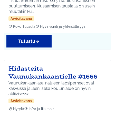
Lisätään kunnan resursseja koulukiusaukseen
puuttumiseen. Kiusaamisen taustalla on usein
muutakin ku…
Arvioitavana
Koko Tuusula
Hyvinvointi ja yhteisöllisyys
Rajaa tulokset aihepiirin mukaan: Koko Tuusula
Rajaa tulokset teeman mukaan: Hyvinvointi ja y
Tutustu
Hidasteita
Vaunukankaantielle #1666
Vaunukankaan asuinalueen lapsiperheet ovat
kasvussa jälleen, sekä koulun alue on hyvin
aktiivisessa …
Arvioitavana
Hyrylä
Infra ja liikenne
Rajaa tulokset aihepiirin mukaan: Hyrylä
Rajaa tulokset teeman mukaan: Infra ja liikenne