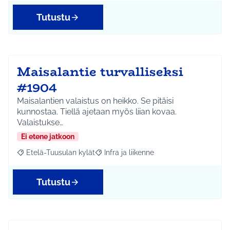
Tutustu
Maisalantie turvalliseksi
#1904
Maisalantien valaistus on heikko. Se pitäisi
kunnostaa. Tiellä ajetaan myös liian kovaa.
Valaistukse…
Ei etene jatkoon
Etelä-Tuusulan kylät
Infra ja liikenne
Rajaa tulokset aihepiirin mukaan: Etelä-Tuusulan kylät
Rajaa tulokset teeman mukaan: Infra ja 
Tutustu