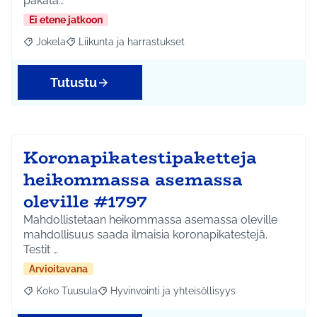
pakata…
Ei etene jatkoon
Jokela
Liikunta ja harrastukset
Rajaa tulokset aihepiirin mukaan: Jokela
Rajaa tulokset teeman mukaan: Liikunta ja harrastuks
Tutustu
Koronapikatestipaketteja
heikommassa asemassa
oleville #1797
Mahdollistetaan heikommassa asemassa oleville
mahdollisuus saada ilmaisia koronapikatestejä.
Testit …
Arvioitavana
Koko Tuusula
Hyvinvointi ja yhteisöllisyys
Rajaa tulokset aihepiirin mukaan: Koko Tuusula
Rajaa tulokset teeman mukaan: Hyvinvointi ja y