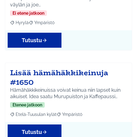
väylän ja joe…
Ei etene jatkoon
Hyrylä
Ympäristö
Rajaa tulokset aihepiirin mukaan: Hyrylä
Rajaa tulokset teeman mukaan: Ympäristö
Tutustu
Lisää hämähäkkikeinuja
#1650
Hämähäkkikeinuissa voivat keinua niin lapset kuin
aikuiset. Idea saatu Murupuiston ja Kaffepaussi…
Etenee jatkoon
Etelä-Tuusulan kylät
Ympäristö
Rajaa tulokset aihepiirin mukaan: Etelä-Tuusulan kylät
Rajaa tulokset teeman mukaan: Ympäri
Tutustu