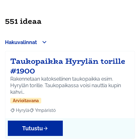
551 ideaa
Hakuvalinnat
Taukopaikka Hyrylän torille
#1900
Rakennetaan katoksellinen taukopaikka esim.
Hyrylän torille. Taukopaikassa voisi nauttia kupin
kahvi…
Arvioitavana
Hyrylä
Ympäristö
Rajaa tulokset aihepiirin mukaan: Hyrylä
Rajaa tulokset teeman mukaan: Ympäristö
Tutustu