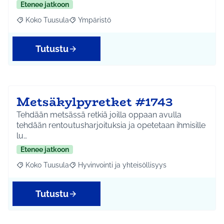
Etenee jatkoon
Koko Tuusula
Ympäristö
Rajaa tulokset aihepiirin mukaan: Koko Tuusula
Rajaa tulokset teeman mukaan: Ympäristö
Tutustu
Metsäkylpyretket #1743
Tehdään metsässä retkiä joilla oppaan avulla
tehdään rentoutusharjoituksia ja opetetaan ihmisille
lu…
Etenee jatkoon
Koko Tuusula
Hyvinvointi ja yhteisöllisyys
Rajaa tulokset aihepiirin mukaan: Koko Tuusula
Rajaa tulokset teeman mukaan: Hyvinvointi ja y
Tutustu