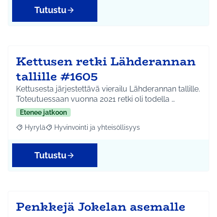
Tutustu
Kettusen retki Lähderannan
tallille #1605
Kettusesta järjestettävä vierailu Lähderannan tallille.
Toteutuessaan vuonna 2021 retki oli todella …
Etenee jatkoon
Hyrylä
Hyvinvointi ja yhteisöllisyys
Rajaa tulokset aihepiirin mukaan: Hyrylä
Rajaa tulokset teeman mukaan: Hyvinvointi ja yhteisöl
Tutustu
Penkkejä Jokelan asemalle