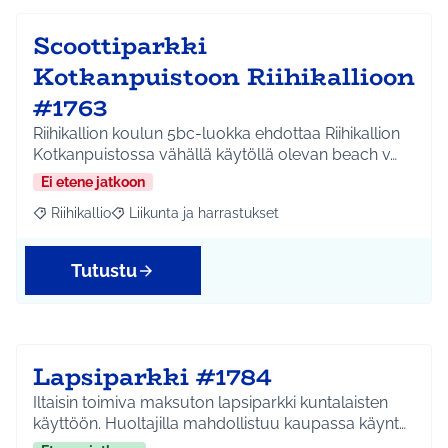
Scoottiparkki
Kotkanpuistoon Riihikallioon
#1763
Riihikallion koulun 5bc-luokka ehdottaa Riihikallion
Kotkanpuistossa vähällä käytöllä olevan beach v…
Ei etene jatkoon
Riihikallio
Liikunta ja harrastukset
Rajaa tulokset aihepiirin mukaan: Riihikallio
Rajaa tulokset teeman mukaan: Liikunta ja harrastu
Tutustu
Lapsiparkki #1784
Iltaisin toimiva maksuton lapsiparkki kuntalaisten
käyttöön. Huoltajilla mahdollistuu kaupassa käynt…