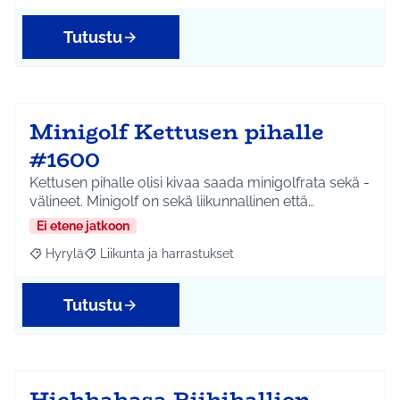
Tutustu
Minigolf Kettusen pihalle
#1600
Kettusen pihalle olisi kivaa saada minigolfrata sekä -
välineet. Minigolf on sekä liikunnallinen että…
Ei etene jatkoon
Hyrylä
Liikunta ja harrastukset
Rajaa tulokset aihepiirin mukaan: Hyrylä
Rajaa tulokset teeman mukaan: Liikunta ja harrastuks
Tutustu
Hiekkakasa Riihikallion