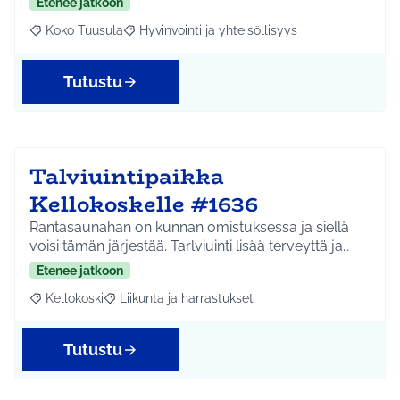
Etenee jatkoon
Koko Tuusula
Hyvinvointi ja yhteisöllisyys
Rajaa tulokset aihepiirin mukaan: Koko Tuusula
Rajaa tulokset teeman mukaan: Hyvinvointi ja y
Tutustu
Talviuintipaikka
Kellokoskelle #1636
Rantasaunahan on kunnan omistuksessa ja siellä
voisi tämän järjestää. Tarlviuinti lisää terveyttä ja…
Etenee jatkoon
Kellokoski
Liikunta ja harrastukset
Rajaa tulokset aihepiirin mukaan: Kellokoski
Rajaa tulokset teeman mukaan: Liikunta ja harrast
Tutustu