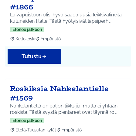
#1866
Laivapuistoon olisi hyvä saada uusia leikkivälineitä
kuluneiden tilalle. Tästä hyötyisivät lapsiperh…
Etenee jatkoon
Kellokoski
Ympäristö
Rajaa tulokset aihepiirin mukaan: Kellokoski
Rajaa tulokset teeman mukaan: Ympäristö
Tutustu
Roskiksia Nahkelantielle
#1569
Nahkelantiellä on paljon liikkujia, mutta ei yhtään
roskista. Tästä syystä pientareet ovat täynnä ro…
Etenee jatkoon
Etelä-Tuusulan kylät
Ympäristö
Rajaa tulokset aihepiirin mukaan: Etelä-Tuusulan kylät
Rajaa tulokset teeman mukaan: Ympäri