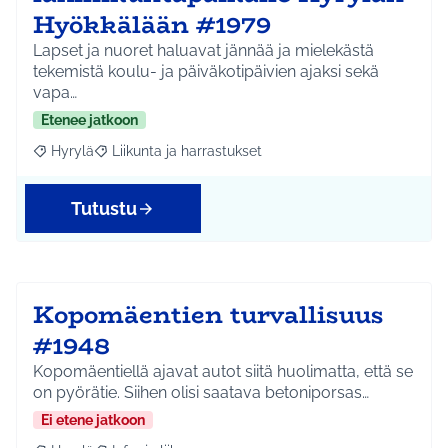
Hyökkälään #1979
Lapset ja nuoret haluavat jännää ja mielekästä
tekemistä koulu- ja päiväkotipäivien ajaksi sekä
vapa…
Etenee jatkoon
Hyrylä
Liikunta ja harrastukset
Rajaa tulokset aihepiirin mukaan: Hyrylä
Rajaa tulokset teeman mukaan: Liikunta ja harrastuks
Tutustu
Kopomäentien turvallisuus
#1948
Kopomäentiellä ajavat autot siitä huolimatta, että se
on pyörätie. Siihen olisi saatava betoniporsas…
Ei etene jatkoon