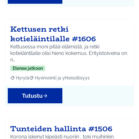
Kettusen retki
kotieläintilalle #1606
Kettusessa moni pitää eläimistä, ja retki
kotieläintilalle olisi hieno kokemus. Erityistoiveina on
n…
Etenee jatkoon
Hyrylä
Hyvinvointi ja yhteisöllisyys
Rajaa tulokset aihepiirin mukaan: Hyrylä
Rajaa tulokset teeman mukaan: Hyvinvointi ja yhteisöl
Tutustu
Tunteiden hallinta #1506
Korona iskenyt kipeästi nuoriin , toki muihinkin.