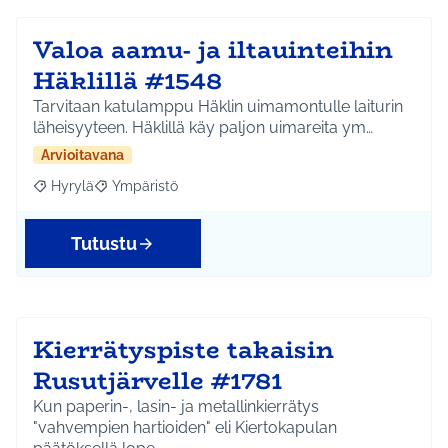
Valoa aamu- ja iltauinteihin
Häklillä #1548
Tarvitaan katulamppu Häklin uimamontulle laiturin
läheisyyteen. Häklillä käy paljon uimareita ym…
Arvioitavana
Hyrylä
Ympäristö
Rajaa tulokset aihepiirin mukaan: Hyrylä
Rajaa tulokset teeman mukaan: Ympäristö
Tutustu
Kierrätyspiste takaisin
Rusutjärvelle #1781
Kun paperin-, lasin- ja metallinkierrätys
"vahvempien hartioiden" eli Kiertokapulan