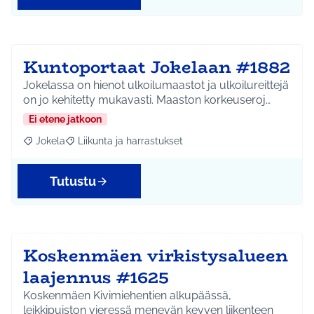
Kuntoportaat Jokelaan #1882
Jokelassa on hienot ulkoilumaastot ja ulkoilureittejä
on jo kehitetty mukavasti. Maaston korkeuseroj…
Ei etene jatkoon
Jokela
Liikunta ja harrastukset
Rajaa tulokset aihepiirin mukaan: Jokela
Rajaa tulokset teeman mukaan: Liikunta ja harrastuks
Tutustu
Koskenmäen virkistysalueen
laajennus #1625
Koskenmäen Kivimiehentien alkupäässä,
leikkipuiston vieressä menevän kevyen liikenteen