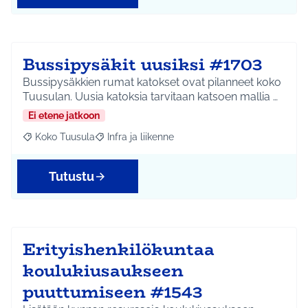
Bussipysäkit uusiksi #1703
Bussipysäkkien rumat katokset ovat pilanneet koko
Tuusulan. Uusia katoksia tarvitaan katsoen mallia …
Ei etene jatkoon
Koko Tuusula
Infra ja liikenne
Rajaa tulokset aihepiirin mukaan: Koko Tuusula
Rajaa tulokset teeman mukaan: Infra ja liikenne
Tutustu
Erityishenkilökuntaa
koulukiusaukseen
puuttumiseen #1543