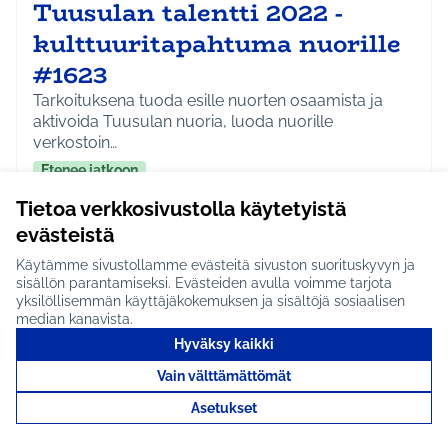
Tuusulan talentti 2022 -
kulttuuritapahtuma nuorille
#1623
Tarkoituksena tuoda esille nuorten osaamista ja
aktivoida Tuusulan nuoria, luoda nuorille
verkostoin…
Etenee jatkoon
Koko Tuusula
Kulttuuri ja tapahtumat
Tietoa verkkosivustolla käytetyistä
Rajaa tulokset aihepiirin mukaan: Koko Tuusula
Rajaa tulokset teeman mukaan: Kulttuuri ja ta
evästeistä
Tutustu
Käytämme sivustollamme evästeitä sivuston suorituskyvyn ja
sisällön parantamiseksi. Evästeiden avulla voimme tarjota
yksilöllisemmän käyttäjäkokemuksen ja sisältöjä sosiaalisen
median kanavista.
Hyväksy kaikki
Metsänhoitoretki
Vain välttämättömät
Ruotsinkylän
Asetukset
tutkimusmetsään #1809