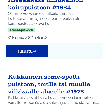
koirapuistoon #1884
Olimme Vuosaaressa ulkoiluttamassa
hoitokoiraamme ja siellä paras paikka oli
koirapuistossa oleva ku…
Etenee jatkoon
Riihikallio
Ympäristö
Rajaa tulokset aihepiirin mukaan: Riihikallio
Rajaa tulokset teeman mukaan: Ympäristö
Tutustu
Kukkainen some-spotti
puistoon, torille tai muulle
vilkkaalle alueelle #1973
Kaikki tarvitsevat hyviä kuvia someen tai muuten
vain. Some-seinä/alue kukista ja/tai muista kauniis…