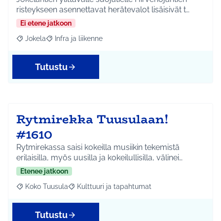
risteykseen asennettavat herätevalot lisäisivät t…
Ei etene jatkoon
Jokela
Infra ja liikenne
Rajaa tulokset aihepiirin mukaan: Jokela
Rajaa tulokset teeman mukaan: Infra ja liikenne
Tutustu
Rytmirekka Tuusulaan!
#1610
Rytmirekassa saisi kokeilla musiikin tekemistä
erilaisilla, myös uusilla ja kokeilullisilla, välinei…
Etenee jatkoon
Koko Tuusula
Kulttuuri ja tapahtumat
Rajaa tulokset aihepiirin mukaan: Koko Tuusula
Rajaa tulokset teeman mukaan: Kulttuuri ja ta
Tutustu