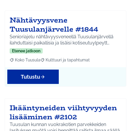
Nähtävyysvene
Tuusulanjärvelle #1844
Senioriajelu nähtävyysveneellä Tuusulanjärvellä
ilahduttaisi paikallisia ja lisäisi kotiseutuylpeytt…
Etenee jatkoon
Koko Tuusula
Kulttuuri ja tapahtumat
Rajaa tulokset aihepiirin mukaan: Koko Tuusula
Rajaa tulokset teeman mukaan: Kulttuuri ja ta
Tutustu
Ikääntyneiden viihtyvyyden
lisääminen #2102
Tuusulan kunnan vuokrakotien parvekkeiden
lasituksen myötä voisi hengittää raitista ilmaa säällä