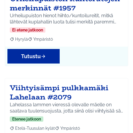
merkinnät #1957
Urheilupuiston hienot hiihto/kuntoilureitit, mitkä
lähtevät kuplahallin luota tulisi merkitä paremmi…
Ei etene jatkoon
Hyrylä
Ympäristö
Rajaa tulokset aihepiirin mukaan: Hyrylä
Rajaa tulokset teeman mukaan: Ympäristö
Tutustu
Viihtyisämpi pulkkamäki
Lahelaan #2079
Lahelassa lammen vieressä olevalle mäelle on
saatava tuulensuojusta, jotta siinä olisi viihtyisää sä…
Etenee jatkoon
Etelä-Tuusulan kylät
Ympäristö
Rajaa tulokset aihepiirin mukaan: Etelä-Tuusulan kylät
Rajaa tulokset teeman mukaan: Ympäri