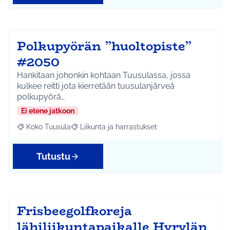
Polkupyörän ”huoltopiste”
#2050
Hankitaan johonkin kohtaan Tuusulassa, jossa
kulkee reitti jota kierretään tuusulanjärveä
polkupyörä…
Ei etene jatkoon
Koko Tuusula
Liikunta ja harrastukset
Rajaa tulokset aihepiirin mukaan: Koko Tuusula
Rajaa tulokset teeman mukaan: Liikunta ja harr
Tutustu
Frisbeegolfkoreja
lähiliikuntapaikalle Hyrylän