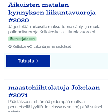
Aikuisten matalan
kynnyksen liikuntavuoroja
#2020
Järjestetään aikuisille maksuttomia sähly- ja muita
pallopelivuoroja Kellokoskella. Liikuntavuoro ol…
Etenee jatkoon
Kellokoski
Liikunta ja harrastukset
Rajaa tulokset aihepiirin mukaan: Kellokoski
Rajaa tulokset teeman mukaan: Liikunta ja harrast
Tutustu
maastohiihtolatuja Jokelaan
#2071
Päästäkseen hiihtämää pidempää matkaa
perinteisellä tyylillä Jokelassa (> 10 km) pitää sukset