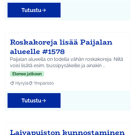
Tutustu
Roskakoreja lisää Paijalan
alueelle #1578
Paijalan alueella on todella vähän roskakoreja. Niitä
voisi lisätä esim. bussipysäkeille ja ainakin …
Etenee jatkoon
Hyrylä
Ympäristö
Rajaa tulokset aihepiirin mukaan: Hyrylä
Rajaa tulokset teeman mukaan: Ympäristö
Tutustu
Laivapuiston kunnostaminen