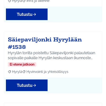
Hyrylä
Infra ja liikenne
Rajaa tulokset aihepiirin mukaan: Hyrylä
Rajaa tulokset teeman mukaan: Infra ja liikenne
Tutustu
Säiepaviljonki Hyrylään
#1538
Hyrylän torilta poistettu Säiepaviljonki palautetaan
sopivalle paikalle Hyrylän keskustaan (kunnoste…
Ei etene jatkoon
Hyrylä
Hyvinvointi ja yhteisöllisyys
Rajaa tulokset aihepiirin mukaan: Hyrylä
Rajaa tulokset teeman mukaan: Hyvinvointi ja yhteisöl
Tutustu