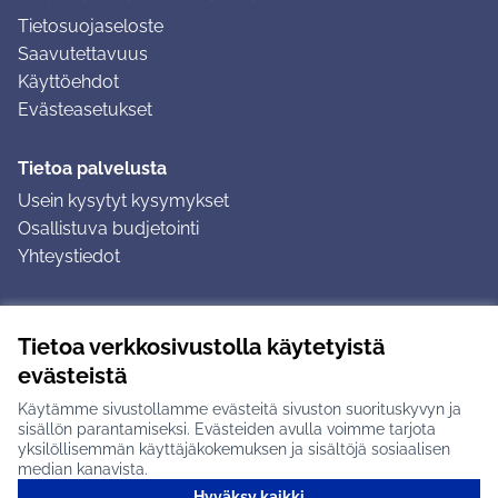
Tietosuojaseloste
Saavutettavuus
Käyttöehdot
Evästeasetukset
Tietoa palvelusta
Usein kysytyt kysymykset
Osallistuva budjetointi
Yhteystiedot
Ohjeet
Tietoa verkkosivustolla käytetyistä
Ohjeet kirjautumiseen
evästeistä
Ohjeet kommentin jättämiseen
Käytämme sivustollamme evästeitä sivuston suorituskyvyn ja
sisällön parantamiseksi. Evästeiden avulla voimme tarjota
yksilöllisemmän käyttäjäkokemuksen ja sisältöjä sosiaalisen
median kanavista.
Hyväksy kaikki