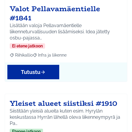
Valot Pellavamäentielle
#1841
Lisätään valoja Pellavamäentielle
liikenneturvallisuuden lisäämiseksi. Idea jätetty
osbu-pajassa…
Ei etene jatkoon
Riihikallio
Infra ja liikenne
Rajaa tulokset aihepiirin mukaan: Riihikallio
Rajaa tulokset teeman mukaan: Infra ja liikenne
Tutustu
Yleiset alueet siistiksi #1910
Siistitään yleisiä alueita kuten esim. Hyrylän
keskustassa Hyrrän lähellä oleva liikenneympyrä ja
Pa…
Etenee jatkoon