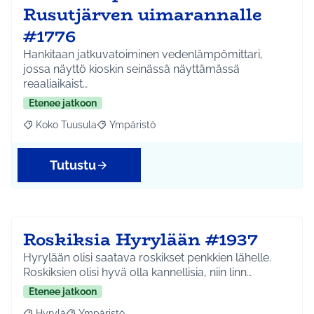
Rusutjärven uimarannalle
#1776
Hankitaan jatkuvatoiminen vedenlämpömittari,
jossa näyttö kioskin seinässä näyttämässä
reaaliaikaist…
Etenee jatkoon
Koko Tuusula
Ympäristö
Rajaa tulokset aihepiirin mukaan: Koko Tuusula
Rajaa tulokset teeman mukaan: Ympäristö
Tutustu
Roskiksia Hyrylään #1937
Hyrylään olisi saatava roskikset penkkien lähelle.
Roskiksien olisi hyvä olla kannellisia, niin linn…
Etenee jatkoon
Hyrylä
Ympäristö