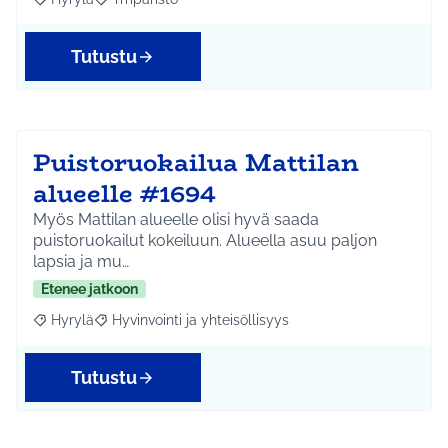
Rajaa tulokset aihepiirin mukaan: Hyrylä
Rajaa tulokset teeman mukaan: Ympäristö
Tutustu
Puistoruokailua Mattilan
alueelle #1694
Myös Mattilan alueelle olisi hyvä saada
puistoruokailut kokeiluun. Alueella asuu paljon
lapsia ja mu…
Etenee jatkoon
Hyrylä
Hyvinvointi ja yhteisöllisyys
Rajaa tulokset aihepiirin mukaan: Hyrylä
Rajaa tulokset teeman mukaan: Hyvinvointi ja yhteisöl
Tutustu