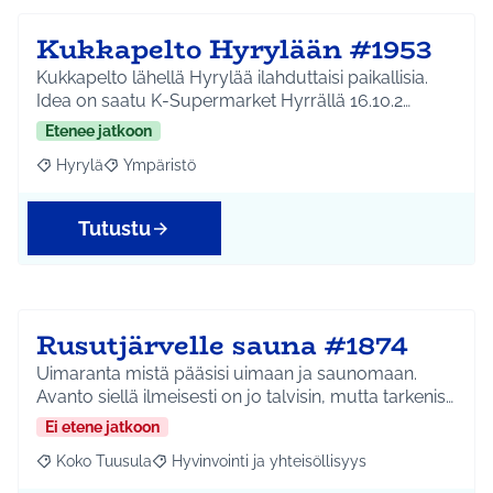
Kukkapelto Hyrylään #1953
Kukkapelto lähellä Hyrylää ilahduttaisi paikallisia.
Idea on saatu K-Supermarket Hyrrällä 16.10.2…
Etenee jatkoon
Hyrylä
Ympäristö
Rajaa tulokset aihepiirin mukaan: Hyrylä
Rajaa tulokset teeman mukaan: Ympäristö
Tutustu
Rusutjärvelle sauna #1874
Uimaranta mistä pääsisi uimaan ja saunomaan.
Avanto siellä ilmeisesti on jo talvisin, mutta tarkenis…
Ei etene jatkoon
Koko Tuusula
Hyvinvointi ja yhteisöllisyys
Rajaa tulokset aihepiirin mukaan: Koko Tuusula
Rajaa tulokset teeman mukaan: Hyvinvointi ja y