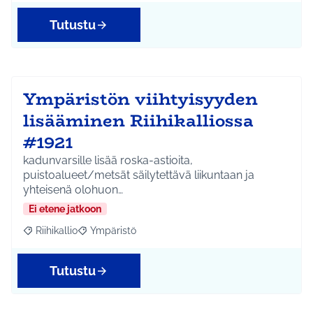
Tutustu
Ympäristön viihtyisyyden
lisääminen Riihikalliossa
#1921
kadunvarsille lisää roska-astioita,
puistoalueet/metsät säilytettävä liikuntaan ja
yhteisenä olohuon…
Ei etene jatkoon
Riihikallio
Ympäristö
Rajaa tulokset aihepiirin mukaan: Riihikallio
Rajaa tulokset teeman mukaan: Ympäristö
Tutustu