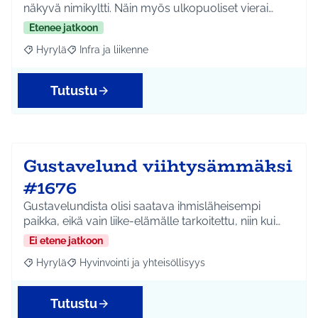
näkyvä nimikyltti. Näin myös ulkopuoliset vierai…
Etenee jatkoon
Hyrylä
Infra ja liikenne
Rajaa tulokset aihepiirin mukaan: Hyrylä
Rajaa tulokset teeman mukaan: Infra ja liikenne
Tutustu
Gustavelund viihtysämmäksi
#1676
Gustavelundista olisi saatava ihmisläheisempi
paikka, eikä vain liike-elämälle tarkoitettu, niin kui…
Ei etene jatkoon
Hyrylä
Hyvinvointi ja yhteisöllisyys
Rajaa tulokset aihepiirin mukaan: Hyrylä
Rajaa tulokset teeman mukaan: Hyvinvointi ja yhteisöl
Tutustu