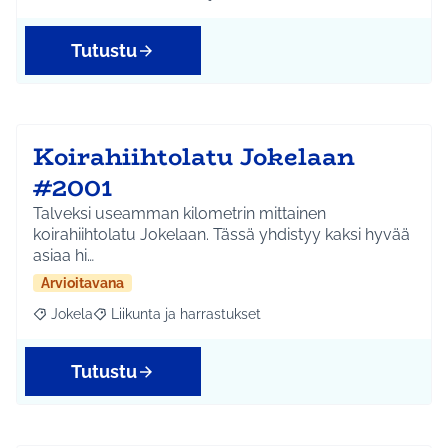
Rajaa tulokset aihepiirin mukaan: Koko Tuusula
Rajaa tulokset teeman mukaan: Liikunta ja harr
Tutustu
Koirahiihtolatu Jokelaan
#2001
Talveksi useamman kilometrin mittainen
koirahiihtolatu Jokelaan. Tässä yhdistyy kaksi hyvää
asiaa hi…
Arvioitavana
Jokela
Liikunta ja harrastukset
Rajaa tulokset aihepiirin mukaan: Jokela
Rajaa tulokset teeman mukaan: Liikunta ja harrastuks
Tutustu