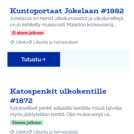
Kuntoportaat Jokelaan #1882
Jokelassa on hienot ulkoilumaastot ja ulkoilureittejä
on jo kehitetty mukavasti. Maaston korkeuseroj…
Ei etene jatkoon
Jokela
Liikunta ja harrastukset
Rajaa tulokset aihepiirin mukaan: Jokela
Rajaa tulokset teeman mukaan: Liikunta ja harrastuks
Tutustu
Katospenkit ulkokentille
#1872
Katokselliset penkit sellaisille kentälle missä talvella
myös jäädytetään kentät. Olisi mukavampi va…
Etenee jatkoon
Jokela
Liikunta ja harrastukset