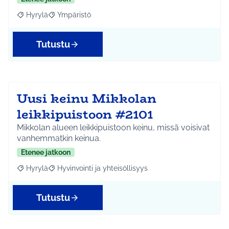
Hyrylä
Ympäristö
Rajaa tulokset aihepiirin mukaan: Hyrylä
Rajaa tulokset teeman mukaan: Ympäristö
Tutustu
Uusi keinu Mikkolan
leikkipuistoon #2101
Mikkolan alueen leikkipuistoon keinu, missä voisivat
vanhemmatkin keinua.
Etenee jatkoon
Hyrylä
Hyvinvointi ja yhteisöllisyys
Rajaa tulokset aihepiirin mukaan: Hyrylä
Rajaa tulokset teeman mukaan: Hyvinvointi ja yhteisöl
Tutustu