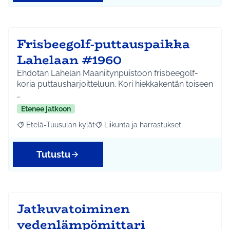
Frisbeegolf-puttauspaikka
Lahelaan #1960
Ehdotan Lahelan Maaniitynpuistoon frisbeegolf-
koria puttausharjoitteluun. Kori hiekkakentän toiseen
…
Etenee jatkoon
Etelä-Tuusulan kylät
Liikunta ja harrastukset
Rajaa tulokset aihepiirin mukaan: Etelä-Tuusulan kylät
Rajaa tulokset teeman mukaan: Liikunta
Tutustu
Jatkuvatoiminen
vedenlämpömittari