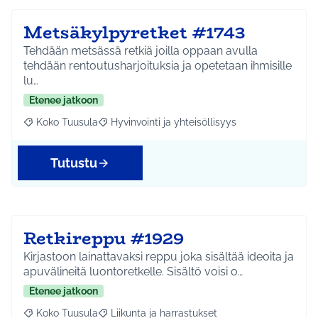
Metsäkylpyretket #1743
Tehdään metsässä retkiä joilla oppaan avulla
tehdään rentoutusharjoituksia ja opetetaan ihmisille
lu…
Etenee jatkoon
Koko Tuusula
Hyvinvointi ja yhteisöllisyys
Rajaa tulokset aihepiirin mukaan: Koko Tuusula
Rajaa tulokset teeman mukaan: Hyvinvointi ja y
Tutustu
Retkireppu #1929
Kirjastoon lainattavaksi reppu joka sisältää ideoita ja
apuvälineitä luontoretkelle. Sisältö voisi o…
Etenee jatkoon
Koko Tuusula
Liikunta ja harrastukset