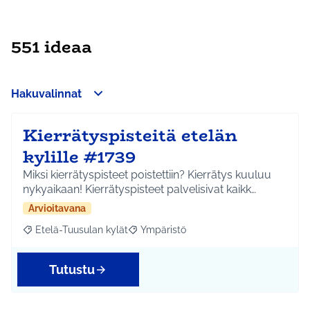
551 ideaa
Hakuvalinnat
Kierrätyspisteitä etelän
kylille #1739
Miksi kierrätyspisteet poistettiin? Kierrätys kuuluu
nykyaikaan! Kierrätyspisteet palvelisivat kaikk…
Arvioitavana
Etelä-Tuusulan kylät
Ympäristö
Rajaa tulokset aihepiirin mukaan: Etelä-Tuusulan kylät
Rajaa tulokset teeman mukaan: Ympäri
Tutustu