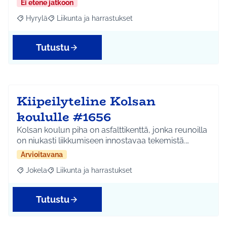
Ei etene jatkoon
Hyrylä
Liikunta ja harrastukset
Rajaa tulokset aihepiirin mukaan: Hyrylä
Rajaa tulokset teeman mukaan: Liikunta ja harrastuks
Tutustu
Kiipeilyteline Kolsan
koululle #1656
Kolsan koulun piha on asfalttikenttä, jonka reunoilla
on niukasti liikkumiseen innostavaa tekemistä.…
Arvioitavana
Jokela
Liikunta ja harrastukset
Rajaa tulokset aihepiirin mukaan: Jokela
Rajaa tulokset teeman mukaan: Liikunta ja harrastuks
Tutustu