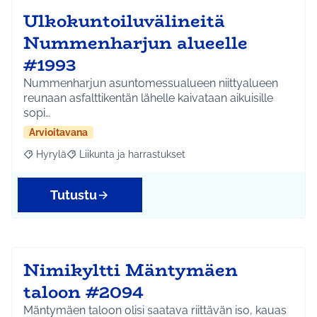
Ulkokuntoiluvälineitä
Nummenharjun alueelle
#1993
Nummenharjun asuntomessualueen niittyalueen
reunaan asfalttikentän lähelle kaivataan aikuisille
sopi…
Arvioitavana
Hyrylä
Liikunta ja harrastukset
Rajaa tulokset aihepiirin mukaan: Hyrylä
Rajaa tulokset teeman mukaan: Liikunta ja harrastuks
Tutustu
Nimikyltti Mäntymäen
taloon #2094
Mäntymäen taloon olisi saatava riittävän iso, kauas