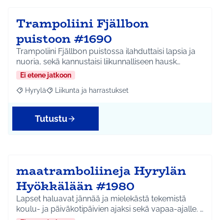
Trampoliini Fjällbon
puistoon #1690
Trampoliini Fjällbon puistossa ilahduttaisi lapsia ja
nuoria, sekä kannustaisi liikunnalliseen hausk…
Ei etene jatkoon
Hyrylä
Liikunta ja harrastukset
Rajaa tulokset aihepiirin mukaan: Hyrylä
Rajaa tulokset teeman mukaan: Liikunta ja harrastuks
Tutustu
maatramboliineja Hyrylän
Hyökkälään #1980
Lapset haluavat jännää ja mielekästä tekemistä
koulu- ja päiväkotipäivien ajaksi sekä vapaa-ajalle. …