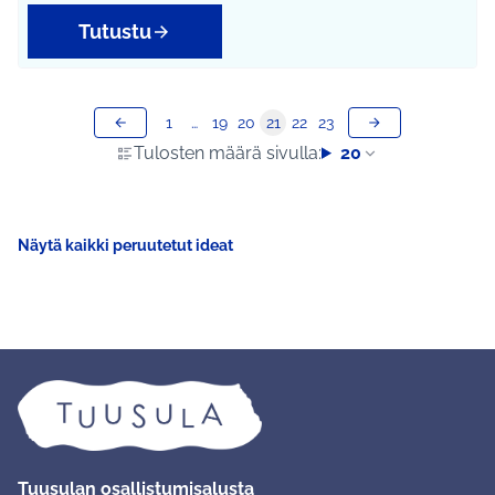
Tutustu
1
…
19
20
21
22
23
Tulosten määrä sivulla:
20
Näytä kaikki peruutetut ideat
Tuusulan osallistumisalusta