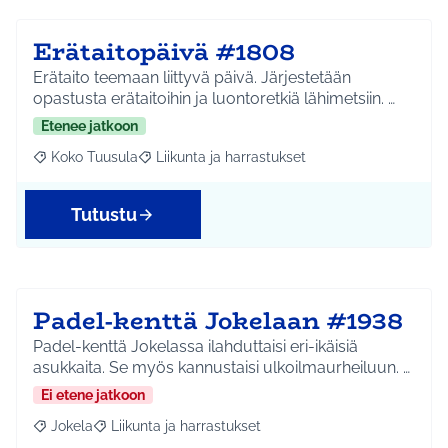
Erätaitopäivä #1808
Erätaito teemaan liittyvä päivä. Järjestetään
opastusta erätaitoihin ja luontoretkiä lähimetsiin. …
Etenee jatkoon
Koko Tuusula
Liikunta ja harrastukset
Rajaa tulokset aihepiirin mukaan: Koko Tuusula
Rajaa tulokset teeman mukaan: Liikunta ja harr
Tutustu
Padel-kenttä Jokelaan #1938
Padel-kenttä Jokelassa ilahduttaisi eri-ikäisiä
asukkaita. Se myös kannustaisi ulkoilmaurheiluun. …
Ei etene jatkoon
Jokela
Liikunta ja harrastukset
Rajaa tulokset aihepiirin mukaan: Jokela
Rajaa tulokset teeman mukaan: Liikunta ja harrastuks