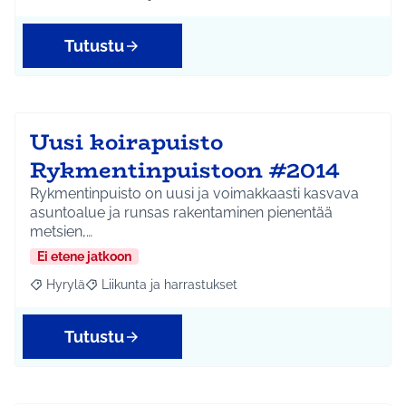
Rajaa tulokset aihepiirin mukaan: Jokela
Rajaa tulokset teeman mukaan: Liikunta ja harrastuks
Tutustu
Uusi koirapuisto
Rykmentinpuistoon #2014
Rykmentinpuisto on uusi ja voimakkaasti kasvava
asuntoalue ja runsas rakentaminen pienentää
metsien,…
Ei etene jatkoon
Hyrylä
Liikunta ja harrastukset
Rajaa tulokset aihepiirin mukaan: Hyrylä
Rajaa tulokset teeman mukaan: Liikunta ja harrastuks
Tutustu