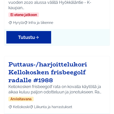
vuoden 2020 alussa välillä Hyökkäläntie - K-
kaupan…
Ei etene jatkoon
Hyrylä
Infra ja liikenne
Rajaa tulokset aihepiirin mukaan: Hyrylä
Rajaa tulokset teeman mukaan: Infra ja liikenne
Tutustu
Puttaus-/harjoittelukori
Kellokosken frisbeegolf
radalle #1988
Kellokosken frisbeegolf rata on kovalla käytöllä ja
aikaa kuluu paljon odotteluun ja jonotukseen. Ra…
Arvioitavana
Kellokoski
Liikunta ja harrastukset
Rajaa tulokset aihepiirin mukaan: Kellokoski
Rajaa tulokset teeman mukaan: Liikunta ja harrast