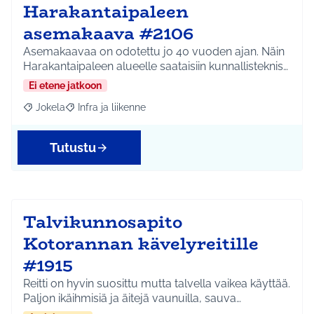
Harakantaipaleen
asemakaava #2106
Asemakaavaa on odotettu jo 40 vuoden ajan. Näin
Harakantaipaleen alueelle saataisiin kunnallisteknis…
Ei etene jatkoon
Jokela
Infra ja liikenne
Rajaa tulokset aihepiirin mukaan: Jokela
Rajaa tulokset teeman mukaan: Infra ja liikenne
Tutustu
Talvikunnosapito
Kotorannan kävelyreitille
#1915
Reitti on hyvin suosittu mutta talvella vaikea käyttää.
Paljon ikäihmisiä ja äitejä vaunuilla, sauva…