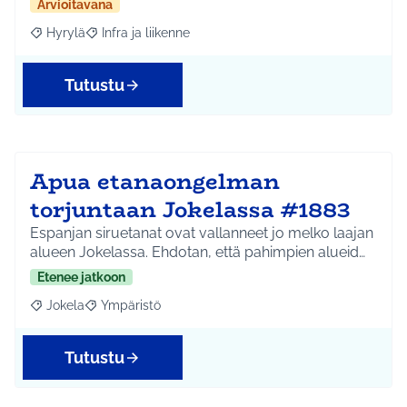
Arvioitavana
Hyrylä
Infra ja liikenne
Rajaa tulokset aihepiirin mukaan: Hyrylä
Rajaa tulokset teeman mukaan: Infra ja liikenne
Tutustu
Apua etanaongelman
torjuntaan Jokelassa #1883
Espanjan siruetanat ovat vallanneet jo melko laajan
alueen Jokelassa. Ehdotan, että pahimpien alueid…
Etenee jatkoon
Jokela
Ympäristö
Rajaa tulokset aihepiirin mukaan: Jokela
Rajaa tulokset teeman mukaan: Ympäristö
Tutustu