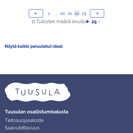
1
…
20
21
22
23
Tulosten määrä sivulla:
25
Näytä kaikki peruutetut ideat
Tuusulan osallistumisalusta
Tietosuojaseloste
Saavutettavuus