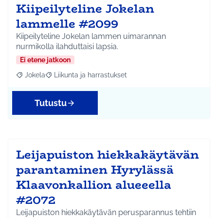
Kiipeilyteline Jokelan
lammelle #2099
Kiipeilyteline Jokelan lammen uimarannan
nurmikolla ilahduttaisi lapsia.
Ei etene jatkoon
Jokela
Liikunta ja harrastukset
Rajaa tulokset aihepiirin mukaan: Jokela
Rajaa tulokset teeman mukaan: Liikunta ja harrastuks
Tutustu
Leijapuiston hiekkakäytävän
parantaminen Hyrylässä
Klaavonkallion alueeella
#2072
Leijapuiston hiekkakäytävän perusparannus tehtiin