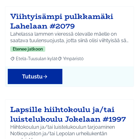
Viihtyisämpi pulkkamäki
Lahelaan #2079
Lahelassa lammen vieressä olevalle mäelle on
saatava tuulensuojusta, jotta siinä olisi viihtyisää sä…
Etenee jatkoon
Etelä-Tuusulan kylät
Ympäristö
Rajaa tulokset aihepiirin mukaan: Etelä-Tuusulan kylät
Rajaa tulokset teeman mukaan: Ympäri
Tutustu
Lapsille hiihtokoulu ja/tai
luistelukoulu Jokelaan #1997
Hiihtokoulun ja/tai luistelukoulun tarjoaminen
Notkopuiston ja/tai Lepolan urheilukentän