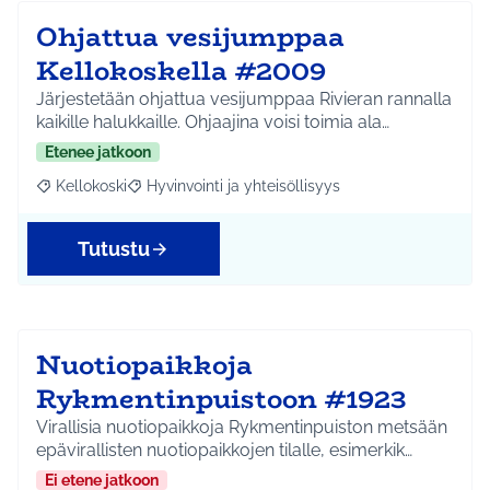
Ohjattua vesijumppaa
Kellokoskella #2009
Järjestetään ohjattua vesijumppaa Rivieran rannalla
kaikille halukkaille. Ohjaajina voisi toimia ala…
Etenee jatkoon
Kellokoski
Hyvinvointi ja yhteisöllisyys
Rajaa tulokset aihepiirin mukaan: Kellokoski
Rajaa tulokset teeman mukaan: Hyvinvointi ja yhtei
Tutustu
Nuotiopaikkoja
Rykmentinpuistoon #1923
Virallisia nuotiopaikkoja Rykmentinpuiston metsään
epävirallisten nuotiopaikkojen tilalle, esimerkik…
Ei etene jatkoon