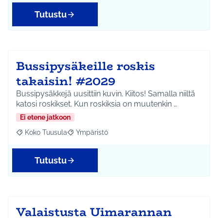
Tutustu
Bussipysäkeille roskis
takaisin! #2029
Bussipysäkkejä uusittiin kuvin. Kiitos! Samalla niiltä
katosi roskikset. Kun roskiksia on muutenkin …
Ei etene jatkoon
Koko Tuusula
Ympäristö
Rajaa tulokset aihepiirin mukaan: Koko Tuusula
Rajaa tulokset teeman mukaan: Ympäristö
Tutustu
Valaistusta Uimarannan