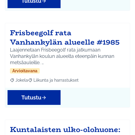
Tutustu
Frisbeegolf rata
Vanhankylän alueelle #1985
Laajennetaan Frisbeegolf rata jatkumaan
Vanhankylän koulun alueelta eteenpäin kunnan
metsäauleille. …
Arvioitavana
Jokela
Liikunta ja harrastukset
Rajaa tulokset aihepiirin mukaan: Jokela
Rajaa tulokset teeman mukaan: Liikunta ja harrastuks
Tutustu
Kuntalaisten ulko-olohuone: