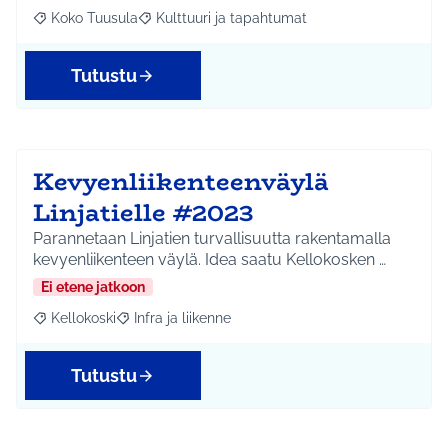
Koko Tuusula
Kulttuuri ja tapahtumat
Rajaa tulokset aihepiirin mukaan: Koko Tuusula
Rajaa tulokset teeman mukaan: Kulttuuri ja ta
Tutustu
Kevyenliikenteenväylä
Linjatielle #2023
Parannetaan Linjatien turvallisuutta rakentamalla
kevyenliikenteen väylä. Idea saatu Kellokosken …
Ei etene jatkoon
Kellokoski
Infra ja liikenne
Rajaa tulokset aihepiirin mukaan: Kellokoski
Rajaa tulokset teeman mukaan: Infra ja liikenne
Tutustu