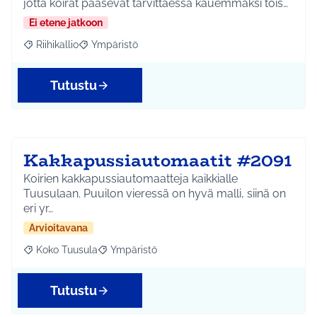
jotta koirat pääsevät tarvittaessa kauemmaksi tois…
Ei etene jatkoon
Riihikallio
Ympäristö
Rajaa tulokset aihepiirin mukaan: Riihikallio
Rajaa tulokset teeman mukaan: Ympäristö
Tutustu
Kakkapussiautomaatit #2091
Koirien kakkapussiautomaatteja kaikkialle
Tuusulaan. Puuilon vieressä on hyvä malli, siinä on
eri yr…
Arvioitavana
Koko Tuusula
Ympäristö
Rajaa tulokset aihepiirin mukaan: Koko Tuusula
Rajaa tulokset teeman mukaan: Ympäristö
Tutustu