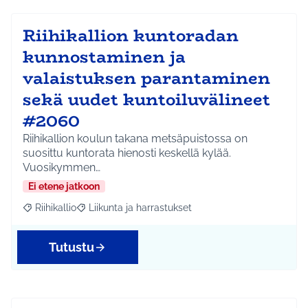
Riihikallion kuntoradan
kunnostaminen ja
valaistuksen parantaminen
sekä uudet kuntoiluvälineet
#2060
Riihikallion koulun takana metsäpuistossa on
suosittu kuntorata hienosti keskellä kylää.
Vuosikymmen…
Ei etene jatkoon
Riihikallio
Liikunta ja harrastukset
Rajaa tulokset aihepiirin mukaan: Riihikallio
Rajaa tulokset teeman mukaan: Liikunta ja harrastu
Tutustu