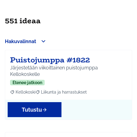
551 ideaa
Hakuvalinnat
Puistojumppa #1822
Järjestetään viikoittainen puistojumppa
Kellokoskelle
Etenee jatkoon
Kellokoski
Liikunta ja harrastukset
Rajaa tulokset aihepiirin mukaan: Kellokoski
Rajaa tulokset teeman mukaan: Liikunta ja harrast
Tutustu