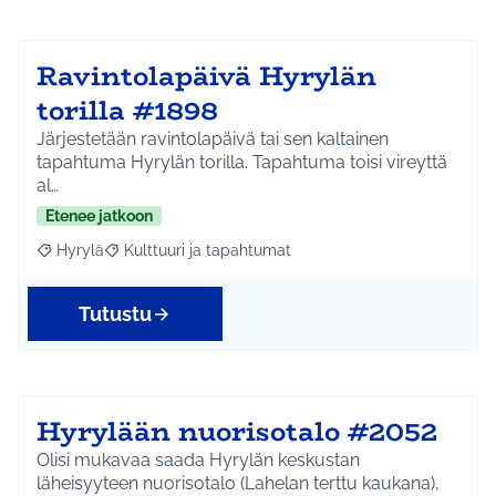
Ravintolapäivä Hyrylän
torilla #1898
Järjestetään ravintolapäivä tai sen kaltainen
tapahtuma Hyrylän torilla. Tapahtuma toisi vireyttä
al…
Etenee jatkoon
Hyrylä
Kulttuuri ja tapahtumat
Rajaa tulokset aihepiirin mukaan: Hyrylä
Rajaa tulokset teeman mukaan: Kulttuuri ja tapahtum
Tutustu
Hyrylään nuorisotalo #2052
Olisi mukavaa saada Hyrylän keskustan
läheisyyteen nuorisotalo (Lahelan terttu kaukana),