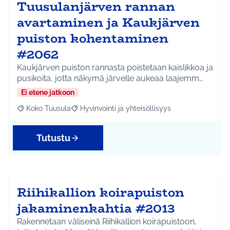
Tuusulanjärven rannan
avartaminen ja Kaukjärven
puiston kohentaminen
#2062
Kaukjärven puiston rannasta poistetaan kaislikkoa ja
pusikoita, jotta näkymä järvelle aukeaa laajemm…
Ei etene jatkoon
Koko Tuusula
Hyvinvointi ja yhteisöllisyys
Rajaa tulokset aihepiirin mukaan: Koko Tuusula
Rajaa tulokset teeman mukaan: Hyvinvointi ja y
Tutustu
Riihikallion koirapuiston
jakaminenkahtia #2013
Rakennetaan väliseinä Riihikallion koirapuistoon,