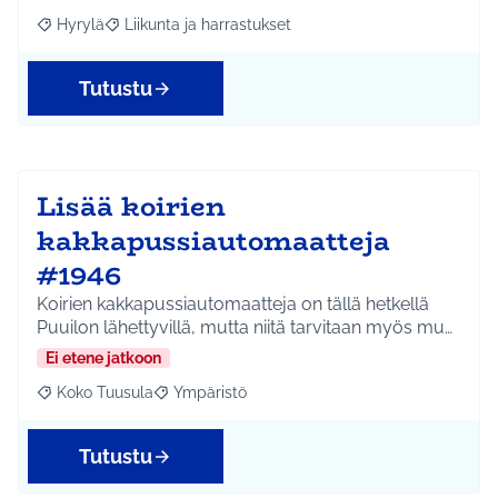
Hyrylä
Liikunta ja harrastukset
Rajaa tulokset aihepiirin mukaan: Hyrylä
Rajaa tulokset teeman mukaan: Liikunta ja harrastuks
Tutustu
Lisää koirien
kakkapussiautomaatteja
#1946
Koirien kakkapussiautomaatteja on tällä hetkellä
Puuilon lähettyvillä, mutta niitä tarvitaan myös mu…
Ei etene jatkoon
Koko Tuusula
Ympäristö
Rajaa tulokset aihepiirin mukaan: Koko Tuusula
Rajaa tulokset teeman mukaan: Ympäristö
Tutustu