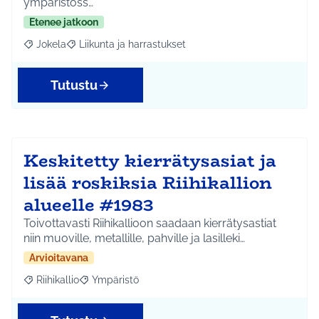
ympäristöss…
Etenee jatkoon
Jokela
Liikunta ja harrastukset
Rajaa tulokset aihepiirin mukaan: Jokela
Rajaa tulokset teeman mukaan: Liikunta ja harrastuks
Tutustu
Keskitetty kierrätysasiat ja
lisää roskiksia Riihikallion
alueelle #1983
Toivottavasti Riihikallioon saadaan kierrätysastiat
niin muoville, metallille, pahville ja lasilleki…
Arvioitavana
Riihikallio
Ympäristö
Rajaa tulokset aihepiirin mukaan: Riihikallio
Rajaa tulokset teeman mukaan: Ympäristö