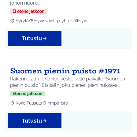
johon nuore…
Ei etene jatkoon
Hyrylä
Hyvinvointi ja yhteisöllisyys
Rajaa tulokset aihepiirin mukaan: Hyrylä
Rajaa tulokset teeman mukaan: Hyvinvointi ja yhteisöl
Tutustu
Suomen pienin puisto #1971
Rakennetaan johonkin keskeiselle paikalle "Suomen
pienin puisto". Etsitään joku pienen pieni hukka-a…
Etenee jatkoon
Koko Tuusula
Ympäristö
Rajaa tulokset aihepiirin mukaan: Koko Tuusula
Rajaa tulokset teeman mukaan: Ympäristö
Tutustu