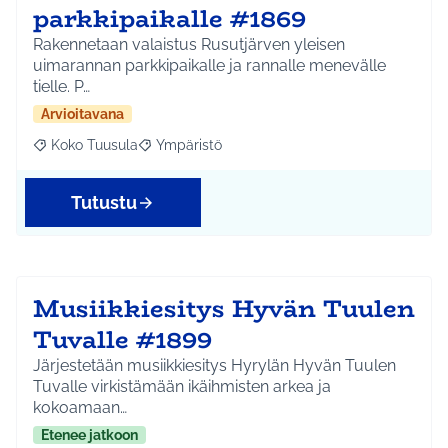
parkkipaikalle #1869
Rakennetaan valaistus Rusutjärven yleisen
uimarannan parkkipaikalle ja rannalle menevälle
tielle. P…
Arvioitavana
Koko Tuusula
Ympäristö
Rajaa tulokset aihepiirin mukaan: Koko Tuusula
Rajaa tulokset teeman mukaan: Ympäristö
Tutustu
Musiikkiesitys Hyvän Tuulen
Tuvalle #1899
Järjestetään musiikkiesitys Hyrylän Hyvän Tuulen
Tuvalle virkistämään ikäihmisten arkea ja
kokoamaan…
Etenee jatkoon