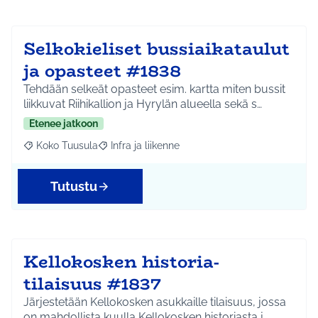
Selkokieliset bussiaikataulut
ja opasteet #1838
Tehdään selkeät opasteet esim. kartta miten bussit
liikkuvat Riihikallion ja Hyrylän alueella sekä s…
Etenee jatkoon
Koko Tuusula
Infra ja liikenne
Rajaa tulokset aihepiirin mukaan: Koko Tuusula
Rajaa tulokset teeman mukaan: Infra ja liikenne
Tutustu
Kellokosken historia-
tilaisuus #1837
Järjestetään Kellokosken asukkaille tilaisuus, jossa
on mahdollista kuulla Kellokosken historiasta j…