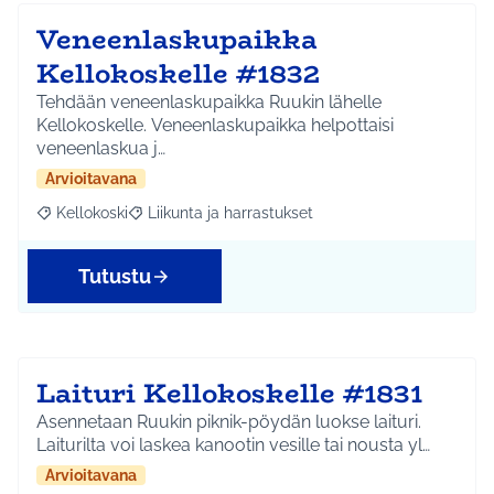
Veneenlaskupaikka
Kellokoskelle #1832
Tehdään veneenlaskupaikka Ruukin lähelle
Kellokoskelle. Veneenlaskupaikka helpottaisi
veneenlaskua j…
Arvioitavana
Kellokoski
Liikunta ja harrastukset
Rajaa tulokset aihepiirin mukaan: Kellokoski
Rajaa tulokset teeman mukaan: Liikunta ja harrast
Tutustu
Laituri Kellokoskelle #1831
Asennetaan Ruukin piknik-pöydän luokse laituri.
Laiturilta voi laskea kanootin vesille tai nousta yl…
Arvioitavana