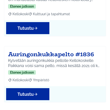
Etenee jatkoon
Kellokoski
Kulttuuri ja tapahtumat
Rajaa tulokset aihepiirin mukaan: Kellokoski
Rajaa tulokset teeman mukaan: Kulttuuri ja tapah
Tutustu
Auringonkukkapelto #1836
Kylvetään auringonkukkia pellolle Kellokoskelle.
Paikkana voisi sama pelto, missä kesällä 2021 oli k…
Etenee jatkoon
Kellokoski
Ympäristö
Rajaa tulokset aihepiirin mukaan: Kellokoski
Rajaa tulokset teeman mukaan: Ympäristö
Tutustu