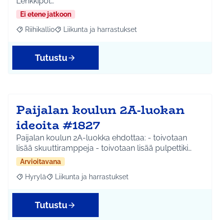
Lenkkipol…
Ei etene jatkoon
Riihikallio
Liikunta ja harrastukset
Rajaa tulokset aihepiirin mukaan: Riihikallio
Rajaa tulokset teeman mukaan: Liikunta ja harrastu
Tutustu
Paijalan koulun 2A-luokan
ideoita #1827
Paijalan koulun 2A-luokka ehdottaa: - toivotaan
lisää skuuttiramppeja - toivotaan lisää pulpettiki…
Arvioitavana
Hyrylä
Liikunta ja harrastukset
Rajaa tulokset aihepiirin mukaan: Hyrylä
Rajaa tulokset teeman mukaan: Liikunta ja harrastuks
Tutustu