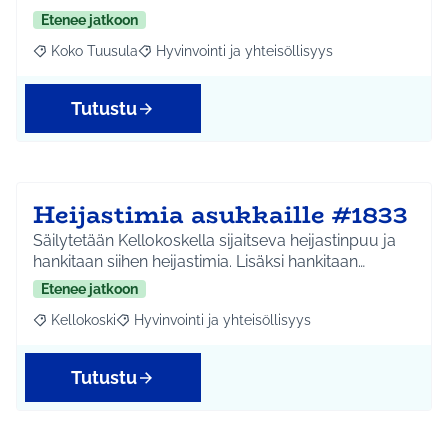
Etenee jatkoon
Koko Tuusula
Hyvinvointi ja yhteisöllisyys
Rajaa tulokset aihepiirin mukaan: Koko Tuusula
Rajaa tulokset teeman mukaan: Hyvinvointi ja y
Tutustu
Heijastimia asukkaille #1833
Säilytetään Kellokoskella sijaitseva heijastinpuu ja
hankitaan siihen heijastimia. Lisäksi hankitaan…
Etenee jatkoon
Kellokoski
Hyvinvointi ja yhteisöllisyys
Rajaa tulokset aihepiirin mukaan: Kellokoski
Rajaa tulokset teeman mukaan: Hyvinvointi ja yhtei
Tutustu