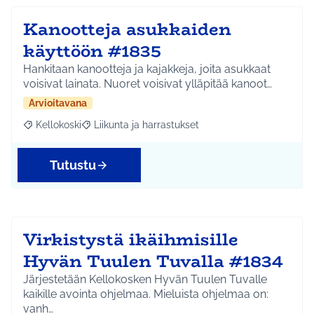
Kanootteja asukkaiden
käyttöön #1835
Hankitaan kanootteja ja kajakkeja, joita asukkaat
voisivat lainata. Nuoret voisivat ylläpitää kanoot…
Arvioitavana
Kellokoski
Liikunta ja harrastukset
Rajaa tulokset aihepiirin mukaan: Kellokoski
Rajaa tulokset teeman mukaan: Liikunta ja harrast
Tutustu
Virkistystä ikäihmisille
Hyvän Tuulen Tuvalla #1834
Järjestetään Kellokosken Hyvän Tuulen Tuvalle
kaikille avointa ohjelmaa. Mieluista ohjelmaa on:
vanh…