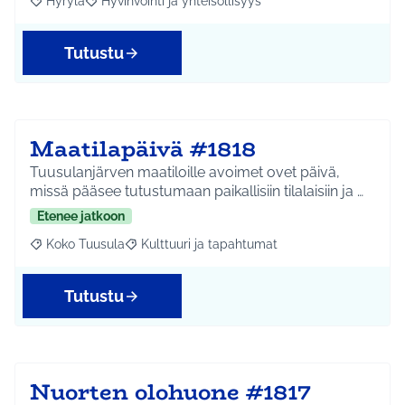
Hyrylä
Hyvinvointi ja yhteisöllisyys
Rajaa tulokset aihepiirin mukaan: Hyrylä
Rajaa tulokset teeman mukaan: Hyvinvointi ja yhteisöl
Tutustu
Maatilapäivä #1818
Tuusulanjärven maatiloille avoimet ovet päivä,
missä pääsee tutustumaan paikallisiin tilalaisiin ja …
Etenee jatkoon
Koko Tuusula
Kulttuuri ja tapahtumat
Rajaa tulokset aihepiirin mukaan: Koko Tuusula
Rajaa tulokset teeman mukaan: Kulttuuri ja ta
Tutustu
Nuorten olohuone #1817