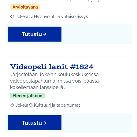
Arvioitavana
Jokela
Hyvinvointi ja yhteisöllisyys
Rajaa tulokset aihepiirin mukaan: Jokela
Rajaa tulokset teeman mukaan: Hyvinvointi ja yhteisöl
Tutustu
Videopeli lanit #1824
Järjestetään Jokelan koulukeskuksessa
videopelitapahtuma, missä voisi päästä
kokeilemaan tanssipeliä…
Etenee jatkoon
Jokela
Kulttuuri ja tapahtumat
Rajaa tulokset aihepiirin mukaan: Jokela
Rajaa tulokset teeman mukaan: Kulttuuri ja tapahtum
Tutustu