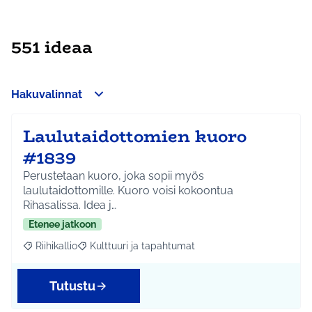
551 ideaa
Hakuvalinnat
Laulutaidottomien kuoro
#1839
Perustetaan kuoro, joka sopii myös
laulutaidottomille. Kuoro voisi kokoontua
Rihasalissa. Idea j…
Etenee jatkoon
Riihikallio
Kulttuuri ja tapahtumat
Rajaa tulokset aihepiirin mukaan: Riihikallio
Rajaa tulokset teeman mukaan: Kulttuuri ja tapaht
Tutustu