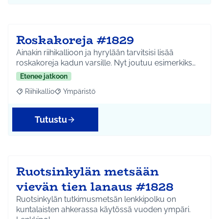
Roskakoreja #1829
Ainakin riihikallioon ja hyrylään tarvitsisi lisää
roskakoreja kadun varsille. Nyt joutuu esimerkiks…
Etenee jatkoon
Riihikallio
Ympäristö
Rajaa tulokset aihepiirin mukaan: Riihikallio
Rajaa tulokset teeman mukaan: Ympäristö
Tutustu
Ruotsinkylän metsään
vievän tien lanaus #1828
Ruotsinkylän tutkimusmetsän lenkkipolku on
kuntalaisten ahkerassa käytössä vuoden ympäri.