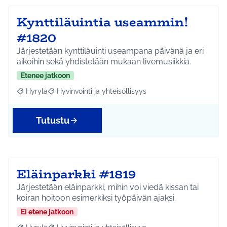
Kynttiläuintia useammin!
#1820
Järjestetään kynttiläuinti useampana päivänä ja eri
aikoihin sekä yhdistetään mukaan livemusiikkia.
Etenee jatkoon
Hyrylä
Hyvinvointi ja yhteisöllisyys
Rajaa tulokset aihepiirin mukaan: Hyrylä
Rajaa tulokset teeman mukaan: Hyvinvointi ja yhteisöl
Tutustu
Eläinparkki #1819
Järjestetään eläinparkki, mihin voi viedä kissan tai
koiran hoitoon esimerkiksi työpäivän ajaksi.
Ei etene jatkoon