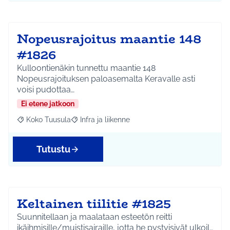
Nopeusrajoitus maantie 148
#1826
Kulloontienäkin tunnettu maantie 148
Nopeusrajoituksen paloasemalta Keravalle asti
voisi pudottaa…
Ei etene jatkoon
Koko Tuusula
Infra ja liikenne
Rajaa tulokset aihepiirin mukaan: Koko Tuusula
Rajaa tulokset teeman mukaan: Infra ja liikenne
Tutustu
Keltainen tiilitie #1825
Suunnitellaan ja maalataan esteetön reitti
ikäihmisille/muistisairaille, jotta he pystyisivät ulkoil…