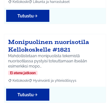
Kellokoski
Liikunta ja harrastukset
Rajaa tulokset aihepiirin mukaan: Kellokoski
Rajaa tulokset teeman mukaan: Liikunta ja harrast
Tutustu
Monipuolinen nuorisotila
Kellokoskelle #1821
Mahdollistetaan monipuolista tekemistä
nuorisotilassa pystyisi toteuttamaan itseään
esimerkiksi mopo…
Ei etene jatkoon
Kellokoski
Hyvinvointi ja yhteisöllisyys
Rajaa tulokset aihepiirin mukaan: Kellokoski
Rajaa tulokset teeman mukaan: Hyvinvointi ja yhtei
Tutustu