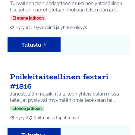
Turvallisen tilan periaatteen mukainen yhteisöllinen
tila, johon nuoret otetaan mukaan tekemään ja s…
Ei etene jatkoon
Hyrylä
Hyvinvointi ja yhteisöllisyys
Rajaa tulokset aihepiirin mukaan: Hyrylä
Rajaa tulokset teeman mukaan: Hyvinvointi ja yhteisöl
Tutustu
Poikkitaiteellinen festari
#1816
Järjestetään musiikin ja taiteen yhteisfestari missä
taitelijat pystyvät myymään omia teoksiaan tai …
Etenee jatkoon
Hyrylä
Kulttuuri ja tapahtumat
Rajaa tulokset aihepiirin mukaan: Hyrylä
Rajaa tulokset teeman mukaan: Kulttuuri ja tapahtum