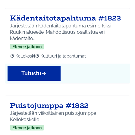
Kädentaitotapahtuma #1823
Järjestetään kädentaitotapahtuma esimerkiksi
Ruukin alueelle. Mahdollisuus osallistua eri
kädentaito…
Etenee jatkoon
Kellokoski
Kulttuuri ja tapahtumat
Rajaa tulokset aihepiirin mukaan: Kellokoski
Rajaa tulokset teeman mukaan: Kulttuuri ja tapah
Tutustu
Puistojumppa #1822
Järjestetään viikoittainen puistojumppa
Kellokoskelle
Etenee jatkoon