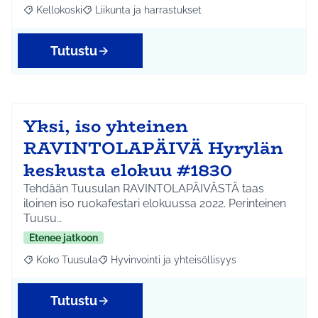
Kellokoski
Liikunta ja harrastukset
Rajaa tulokset aihepiirin mukaan: Kellokoski
Rajaa tulokset teeman mukaan: Liikunta ja harrast
Tutustu
Yksi, iso yhteinen
RAVINTOLAPÄIVÄ Hyrylän
keskusta elokuu #1830
Tehdään Tuusulan RAVINTOLAPÄIVÄSTÄ taas
iloinen iso ruokafestari elokuussa 2022. Perinteinen
Tuusu…
Etenee jatkoon
Koko Tuusula
Hyvinvointi ja yhteisöllisyys
Rajaa tulokset aihepiirin mukaan: Koko Tuusula
Rajaa tulokset teeman mukaan: Hyvinvointi ja y
Tutustu