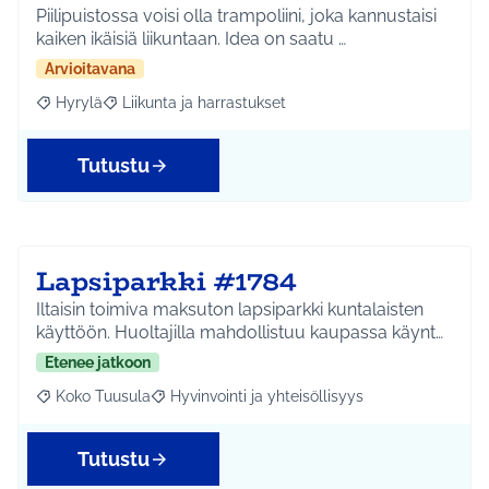
Piilipuistossa voisi olla trampoliini, joka kannustaisi
kaiken ikäisiä liikuntaan. Idea on saatu …
Arvioitavana
Hyrylä
Liikunta ja harrastukset
Rajaa tulokset aihepiirin mukaan: Hyrylä
Rajaa tulokset teeman mukaan: Liikunta ja harrastuks
Tutustu
Lapsiparkki #1784
Iltaisin toimiva maksuton lapsiparkki kuntalaisten
käyttöön. Huoltajilla mahdollistuu kaupassa käynt…
Etenee jatkoon
Koko Tuusula
Hyvinvointi ja yhteisöllisyys
Rajaa tulokset aihepiirin mukaan: Koko Tuusula
Rajaa tulokset teeman mukaan: Hyvinvointi ja y
Tutustu