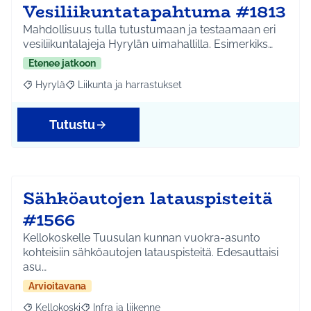
Vesiliikuntatapahtuma #1813
Mahdollisuus tulla tutustumaan ja testaamaan eri
vesiliikuntalajeja Hyrylän uimahallilla. Esimerkiks…
Etenee jatkoon
Hyrylä
Liikunta ja harrastukset
Rajaa tulokset aihepiirin mukaan: Hyrylä
Rajaa tulokset teeman mukaan: Liikunta ja harrastuks
Tutustu
Sähköautojen latauspisteitä
#1566
Kellokoskelle Tuusulan kunnan vuokra-asunto
kohteisiin sähköautojen latauspisteitä. Edesauttaisi
asu…
Arvioitavana
Kellokoski
Infra ja liikenne