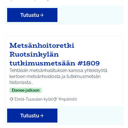
Rajaa tulokset aihepiirin mukaan: Kellokoski
Rajaa tulokset teeman mukaan: Infra ja liikenne
Tutustu
Metsänhoitoretki
Ruotsinkylän
tutkimusmetsään #1809
Tehtäisiin metsänhallituksen kanssa yhteistyötä
kertoen metsänhoidosta ja tutkimusmetsän
historiasta…
Etenee jatkoon
Etelä-Tuusulan kylät
Ympäristö
Rajaa tulokset aihepiirin mukaan: Etelä-Tuusulan kylät
Rajaa tulokset teeman mukaan: Ympäri
Tutustu