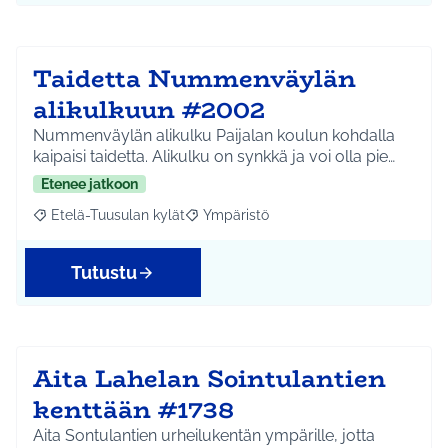
Taidetta Nummenväylän
alikulkuun #2002
Nummenväylän alikulku Paijalan koulun kohdalla
kaipaisi taidetta. Alikulku on synkkä ja voi olla pie…
Etenee jatkoon
Etelä-Tuusulan kylät
Ympäristö
Rajaa tulokset aihepiirin mukaan: Etelä-Tuusulan kylät
Rajaa tulokset teeman mukaan: Ympäri
Tutustu
Aita Lahelan Sointulantien
kenttään #1738
Aita Sontulantien urheilukentän ympärille, jotta