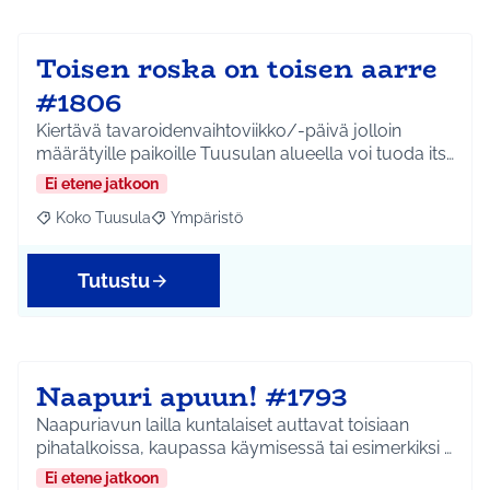
Toisen roska on toisen aarre
#1806
Kiertävä tavaroidenvaihtoviikko/-päivä jolloin
määrätyille paikoille Tuusulan alueella voi tuoda its…
Ei etene jatkoon
Koko Tuusula
Ympäristö
Rajaa tulokset aihepiirin mukaan: Koko Tuusula
Rajaa tulokset teeman mukaan: Ympäristö
Tutustu
Naapuri apuun! #1793
Naapuriavun lailla kuntalaiset auttavat toisiaan
pihatalkoissa, kaupassa käymisessä tai esimerkiksi …
Ei etene jatkoon