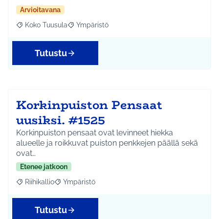
Arvioitavana
Koko Tuusula
Ympäristö
Rajaa tulokset aihepiirin mukaan: Koko Tuusula
Rajaa tulokset teeman mukaan: Ympäristö
Tutustu
Korkinpuiston Pensaat
uusiksi. #1525
Korkinpuiston pensaat ovat levinneet hiekka
alueelle ja roikkuvat puiston penkkejen päällä sekä
ovat…
Etenee jatkoon
Riihikallio
Ympäristö
Rajaa tulokset aihepiirin mukaan: Riihikallio
Rajaa tulokset teeman mukaan: Ympäristö
Tutustu