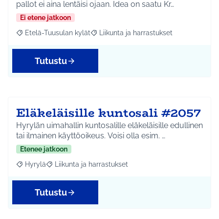
pallot ei aina lentäisi ojaan. Idea on saatu Kr…
Ei etene jatkoon
Etelä-Tuusulan kylät
Liikunta ja harrastukset
Rajaa tulokset aihepiirin mukaan: Etelä-Tuusulan kylät
Rajaa tulokset teeman mukaan: Liikunta
Tutustu
Eläkeläisille kuntosali #2057
Hyrylän uimahallin kuntosalille eläkeläisille edullinen
tai ilmainen käyttöoikeus. Voisi olla esim. …
Etenee jatkoon
Hyrylä
Liikunta ja harrastukset
Rajaa tulokset aihepiirin mukaan: Hyrylä
Rajaa tulokset teeman mukaan: Liikunta ja harrastuks
Tutustu