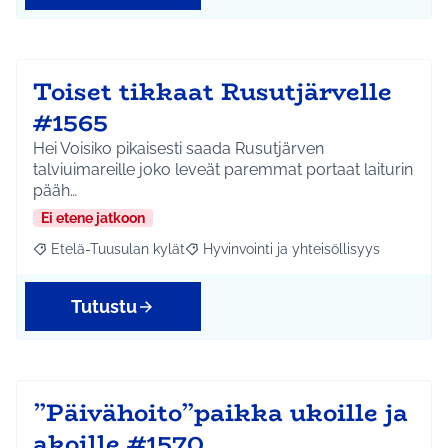
Toiset tikkaat Rusutjärvelle
#1565
Hei Voisiko pikaisesti saada Rusutjärven
talviuimareille joko leveät paremmat portaat laiturin
pääh…
Ei etene jatkoon
Etelä-Tuusulan kylät
Hyvinvointi ja yhteisöllisyys
Rajaa tulokset aihepiirin mukaan: Etelä-Tuusulan kylät
Rajaa tulokset teeman mukaan: Hyvinvoin
Tutustu
”Päivähoito”paikka ukoille ja
akoille #1570