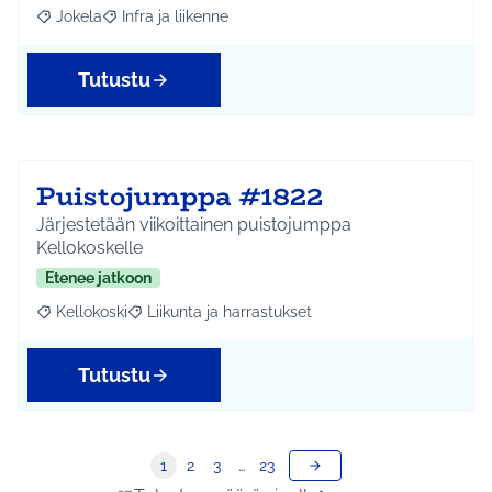
Jokela
Infra ja liikenne
Rajaa tulokset aihepiirin mukaan: Jokela
Rajaa tulokset teeman mukaan: Infra ja liikenne
Tutustu
Puistojumppa #1822
Järjestetään viikoittainen puistojumppa
Kellokoskelle
Etenee jatkoon
Kellokoski
Liikunta ja harrastukset
Rajaa tulokset aihepiirin mukaan: Kellokoski
Rajaa tulokset teeman mukaan: Liikunta ja harrast
Tutustu
1
2
3
…
23