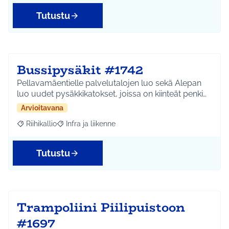
Tutustu
Bussipysäkit #1742
Pellavamäentielle palvelutalojen luo sekä Alepan
luo uudet pysäkkikatokset, joissa on kiinteät penki…
Arvioitavana
Riihikallio
Infra ja liikenne
Rajaa tulokset aihepiirin mukaan: Riihikallio
Rajaa tulokset teeman mukaan: Infra ja liikenne
Tutustu
Trampoliini Piilipuistoon
#1697