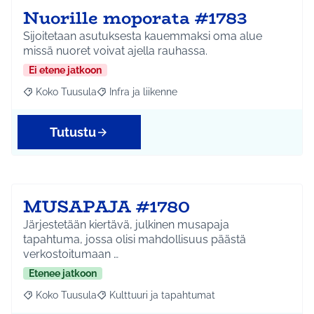
Nuorille moporata #1783
Sijoitetaan asutuksesta kauemmaksi oma alue
missä nuoret voivat ajella rauhassa.
Ei etene jatkoon
Koko Tuusula
Infra ja liikenne
Rajaa tulokset aihepiirin mukaan: Koko Tuusula
Rajaa tulokset teeman mukaan: Infra ja liikenne
Tutustu
MUSAPAJA #1780
Järjestetään kiertävä, julkinen musapaja
tapahtuma, jossa olisi mahdollisuus päästä
verkostoitumaan …
Etenee jatkoon
Koko Tuusula
Kulttuuri ja tapahtumat
Rajaa tulokset aihepiirin mukaan: Koko Tuusula
Rajaa tulokset teeman mukaan: Kulttuuri ja ta