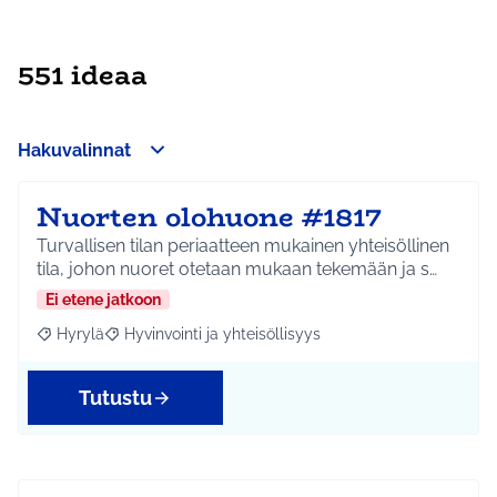
551 ideaa
Hakuvalinnat
Nuorten olohuone #1817
Turvallisen tilan periaatteen mukainen yhteisöllinen
tila, johon nuoret otetaan mukaan tekemään ja s…
Ei etene jatkoon
Hyrylä
Hyvinvointi ja yhteisöllisyys
Rajaa tulokset aihepiirin mukaan: Hyrylä
Rajaa tulokset teeman mukaan: Hyvinvointi ja yhteisöl
Tutustu