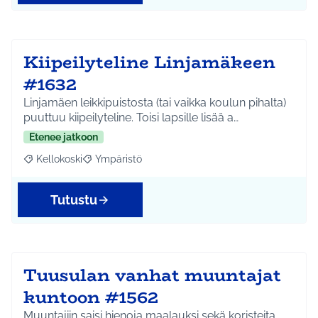
Kiipeilyteline Linjamäkeen
#1632
Linjamäen leikkipuistosta (tai vaikka koulun pihalta)
puuttuu kiipeilyteline. Toisi lapsille lisää a…
Etenee jatkoon
Kellokoski
Ympäristö
Rajaa tulokset aihepiirin mukaan: Kellokoski
Rajaa tulokset teeman mukaan: Ympäristö
Tutustu
Tuusulan vanhat muuntajat
kuntoon #1562
Muuntajiin saisi hienoja maalauksi sekä koristeita