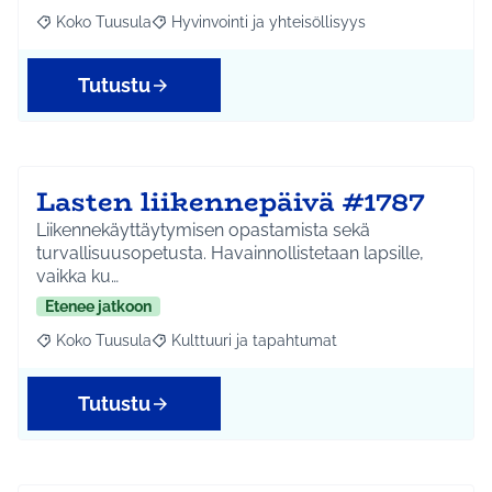
Koko Tuusula
Hyvinvointi ja yhteisöllisyys
Rajaa tulokset aihepiirin mukaan: Koko Tuusula
Rajaa tulokset teeman mukaan: Hyvinvointi ja y
Tutustu
Lasten liikennepäivä #1787
Liikennekäyttäytymisen opastamista sekä
turvallisuusopetusta. Havainnollistetaan lapsille,
vaikka ku…
Etenee jatkoon
Koko Tuusula
Kulttuuri ja tapahtumat
Rajaa tulokset aihepiirin mukaan: Koko Tuusula
Rajaa tulokset teeman mukaan: Kulttuuri ja ta
Tutustu