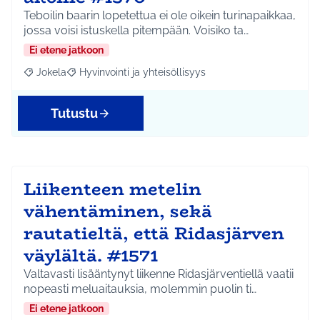
Teboilin baarin lopetettua ei ole oikein turinapaikkaa,
jossa voisi istuskella pitempään. Voisiko ta…
Ei etene jatkoon
Jokela
Hyvinvointi ja yhteisöllisyys
Rajaa tulokset aihepiirin mukaan: Jokela
Rajaa tulokset teeman mukaan: Hyvinvointi ja yhteisöl
Tutustu
Liikenteen metelin
vähentäminen, sekä
rautatieltä, että Ridasjärven
väylältä. #1571
Valtavasti lisääntynyt liikenne Ridasjärventiellä vaatii
nopeasti meluaitauksia, molemmin puolin ti…
Ei etene jatkoon