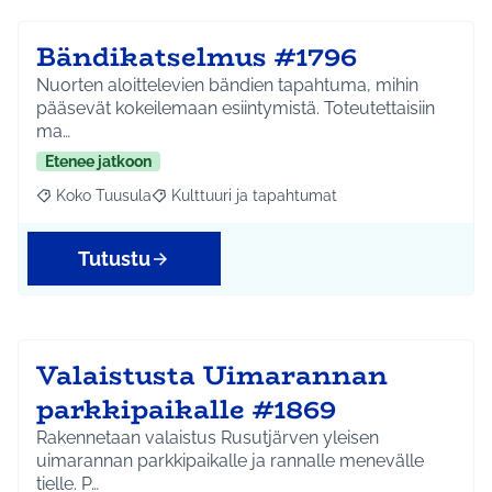
Bändikatselmus #1796
Nuorten aloittelevien bändien tapahtuma, mihin
pääsevät kokeilemaan esiintymistä. Toteutettaisiin
ma…
Etenee jatkoon
Koko Tuusula
Kulttuuri ja tapahtumat
Rajaa tulokset aihepiirin mukaan: Koko Tuusula
Rajaa tulokset teeman mukaan: Kulttuuri ja ta
Tutustu
Valaistusta Uimarannan
parkkipaikalle #1869
Rakennetaan valaistus Rusutjärven yleisen
uimarannan parkkipaikalle ja rannalle menevälle
tielle. P…