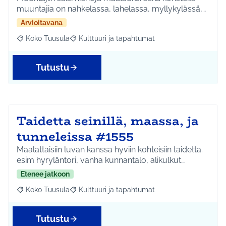
muuntajia on nahkelassa, lahelassa, myllykylässä,…
Arvioitavana
Koko Tuusula
Kulttuuri ja tapahtumat
Rajaa tulokset aihepiirin mukaan: Koko Tuusula
Rajaa tulokset teeman mukaan: Kulttuuri ja ta
Tutustu
Taidetta seinillä, maassa, ja
tunneleissa #1555
Maalattaisiin luvan kanssa hyviin kohteisiin taidetta.
esim hyryläntori, vanha kunnantalo, alikulkut…
Etenee jatkoon
Koko Tuusula
Kulttuuri ja tapahtumat
Rajaa tulokset aihepiirin mukaan: Koko Tuusula
Rajaa tulokset teeman mukaan: Kulttuuri ja ta
Tutustu