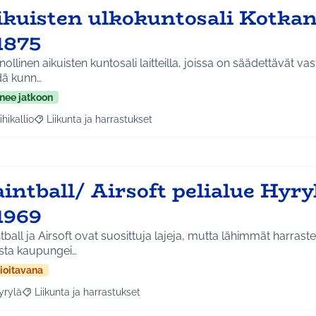
ikuisten ulkokuntosali Kotka
1875
ollinen aikuisten kuntosali laitteilla, joissa on säädettävät vas
dä kunn…
nee jatkoon
ihikallio
Liikunta ja harrastukset
a tulokset aihepiirin mukaan: Riihikallio
Rajaa tulokset teeman mukaan: Liikunta ja harrastukset
intball/ Airsoft pelialue Hyr
1969
tball ja Airsoft ovat suosittuja lajeja, mutta lähimmät harrast
sta kaupungei…
ioitavana
yrylä
Liikunta ja harrastukset
a tulokset aihepiirin mukaan: Hyrylä
Rajaa tulokset teeman mukaan: Liikunta ja harrastukset