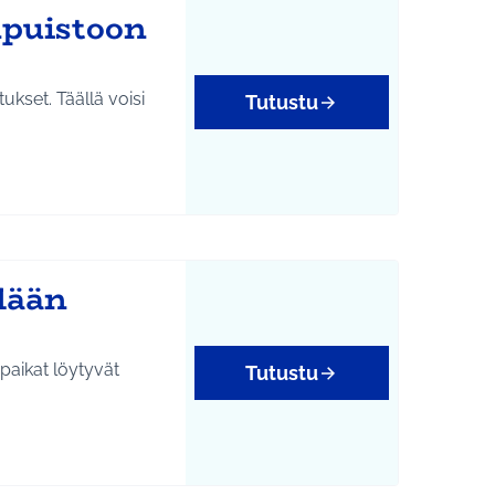
npuistoon
tukset. Täällä voisi
Tutustu
ylään
epaikat löytyvät
Tutustu