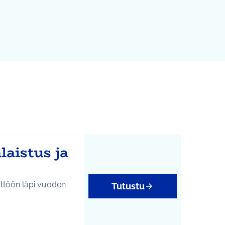
laistus ja
yttöön läpi vuoden
Tutustu