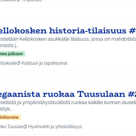
a tulokset aihepiirin mukaan: Kellokoski
Rajaa tulokset teeman mukaan: Ympäristö
llokosken historia-tilaisuus 
estetään Kellokosken asukkaille tilaisuus, jossa on mahdollis
oriasta j…
nee jatkoon
ellokoski
Kulttuuri ja tapahtumat
a tulokset aihepiirin mukaan: Kellokoski
Rajaa tulokset teeman mukaan: Kulttuuri ja tapahtumat
egaanista ruokaa Tuusulaan #
eellistä ja ympäristöystävällistä ruokaa kaikille kunnan alueella
istyk…
ioitavana
oko Tuusula
Hyvinvointi ja yhteisöllisyys
aa tulokset aihepiirin mukaan: Koko Tuusula
Rajaa tulokset teeman mukaan: Hyvinvointi ja yhteisöllis