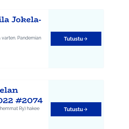
la Jokela-
a varten. Pandemian
Tutustu
elan
2022 #2074
anhemmat Ry) hakee
Tutustu