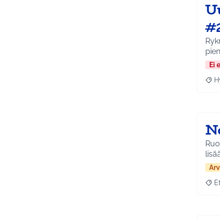
U
#
Ryk
pie
Ei 
H
Raja
N
Ruot
lisä
Arv
E
Raja