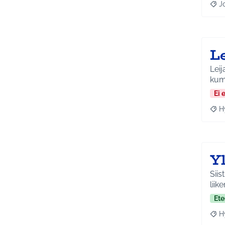
J
Raja
L
Leij
kumi
Ei 
H
Raja
Yl
Siis
lii
Ete
H
Raja