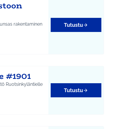
stoon
 runsas rakentaminen
Tutustu
e #1901
tö Ruotsinkyläntielle
Tutustu