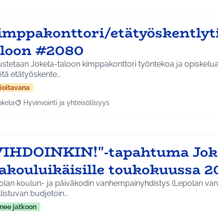
imppakonttori/etätyöskentlyti
aloon #2080
ustetaan Jokela-taloon kimppakonttori työntekoa ja opiskelu
tä etätyöskente…
ioitavana
okela
Hyvinvointi ja yhteisöllisyys
a tulokset aihepiirin mukaan: Jokela
Rajaa tulokset teeman mukaan: Hyvinvointi ja yhteisöllisyys
VIHDOINKIN!"-tapahtuma Jok
lakouluikäisille toukokuussa 
olan koulun- ja päiväkodin vanhempainyhdistys (Lepolan v
listuvan budjetoin…
nee jatkoon