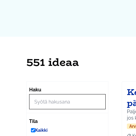
551 ideaa
Ke
Haku
p
Palj
jos 
Tila
Arv
Kaikki
K