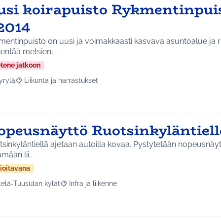
usi koirapuisto Rykmentinpui
2014
mentinpuisto on uusi ja voimakkaasti kasvava asuntoalue ja
nentää metsien,…
etene jatkoon
yrylä
Liikunta ja harrastukset
a tulokset aihepiirin mukaan: Hyrylä
Rajaa tulokset teeman mukaan: Liikunta ja harrastukset
opeusnäyttö Ruotsinkyläntiell
sinkyläntiellä ajetaan autoilla kovaa. Pystytetään nopeusnäyt
ämään lii…
ioitavana
telä-Tuusulan kylät
Infra ja liikenne
a tulokset aihepiirin mukaan: Etelä-Tuusulan kylät
Rajaa tulokset teeman mukaan: Infra ja liikenne