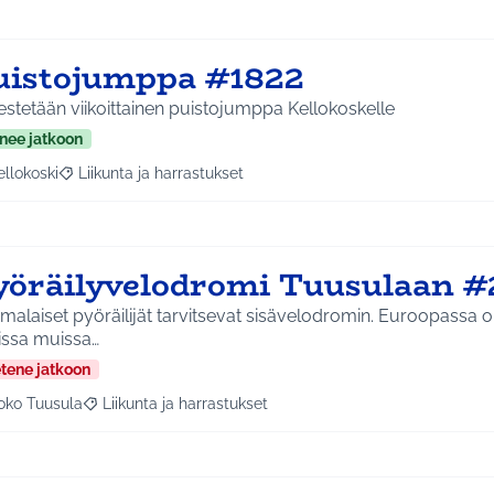
uistojumppa #1822
estetään viikoittainen puistojumppa Kellokoskelle
nee jatkoon
ellokoski
Liikunta ja harrastukset
a tulokset aihepiirin mukaan: Kellokoski
Rajaa tulokset teeman mukaan: Liikunta ja harrastukset
yöräilyvelodromi Tuusulaan #
alaiset pyöräilijät tarvitsevat sisävelodromin. Euroopassa 
issa muissa…
etene jatkoon
oko Tuusula
Liikunta ja harrastukset
aa tulokset aihepiirin mukaan: Koko Tuusula
Rajaa tulokset teeman mukaan: Liikunta ja harrastukset