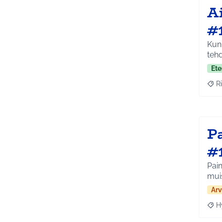
A
#
Kunn
teh
Ete
Ri
Raja
Pa
#
Pain
mui
Arv
H
Raja