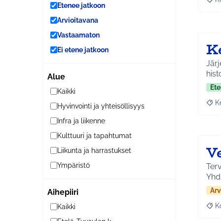
Raja
Etenee jatkoon
Arvioitavana
Vastaamaton
Ke
Ei etene jatkoon
Järj
hist
Alue
Ete
Kaikki
K
Hyvinvointi ja yhteisöllisyys
Raja
Infra ja liikenne
Kulttuuri ja tapahtumat
V
Liikunta ja harrastukset
Ympäristö
Terv
Yhd
Arv
Aihepiiri
K
Kaikki
Raj