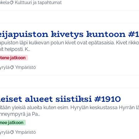
okela
Kulttuuri ja tapahtumat
a tulokset aihepiirin mukaan: Jokela
Rajaa tulokset teeman mukaan: Kulttuuri ja tapahtumat
eijapuiston kivetys kuntoon #
apuiston läpi kulkevan polun kivet ovat epätasaisia. Kivet ri
t helposti. K…
etene jatkoon
yrylä
Ympäristö
a tulokset aihepiirin mukaan: Hyrylä
Rajaa tulokset teeman mukaan: Ympäristö
eiset alueet siistiksi #1910
titään yleisiä alueita kuten esim. Hyrylän keskustassa Hyrrän l
kenneympyrä ja Pa…
nee jatkoon
yrylä
Ympäristö
a tulokset aihepiirin mukaan: Hyrylä
Rajaa tulokset teeman mukaan: Ympäristö