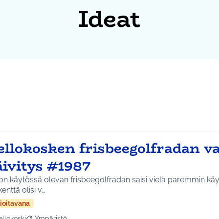
Ideat
llokosken frisbeegolfradan va
äivitys #1987
on käytössä olevan frisbeegolfradan saisi vielä paremmin kä
kenttä olisi v…
ioitavana
ellokoski
Ympäristö