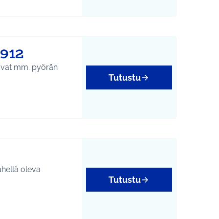
1912
kkovat mm. pyörän
Tutustu
ähellä oleva
Tutustu