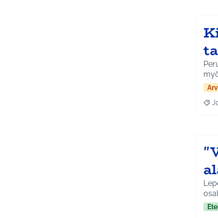
K
t
Per
myö
Arv
J
Raja
"
a
Lep
osal
Ete