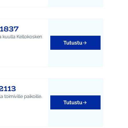
#1837
ta kuulla Kellokosken
Tutustu
2113
 toimiville paikoille.
Tutustu
yys