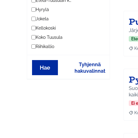
Etelä-Tuusulan kylät
Hyrylä
P
Jokela
Kellokoski
Järj
Koko Tuusula
Ete
Riihikallio
K
Raja
Tyhjennä
Hae
hakuvalinnat
P
Suom
kaik
Ei 
K
Raj