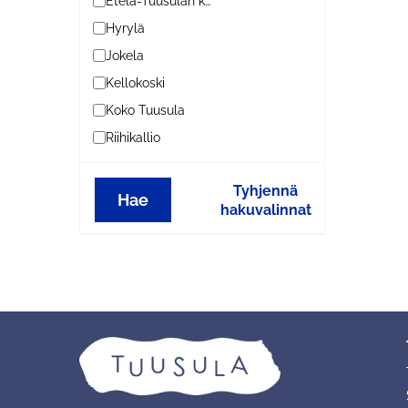
Etelä-Tuusulan kylät
Hyrylä
Jokela
Kellokoski
Koko Tuusula
Riihikallio
Tyhjennä
Hae
hakuvalinnat