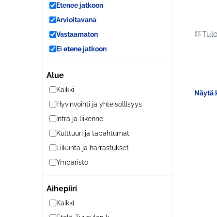
Etenee jatkoon
Arvioitavana
Tulo
Vastaamaton
Ei etene jatkoon
Alue
Kaikki
Näytä k
Hyvinvointi ja yhteisöllisyys
Infra ja liikenne
Kulttuuri ja tapahtumat
Liikunta ja harrastukset
Ympäristö
Aihepiiri
Kaikki