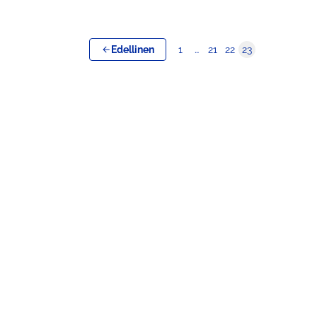
Edellinen
1
…
21
22
23