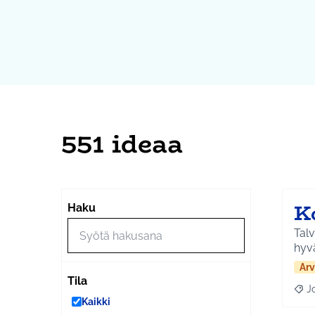
551 ideaa
K
Haku
Talv
hyvä
Arv
Tila
J
Raja
Kaikki