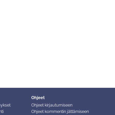
Ohjeet
mykset
Ohjeet kirjautumiseen
ti
Ohjeet kommentin jättämiseen