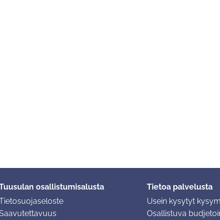
Tuusulan osallistumisalusta
Tietoa palvelusta
Tietosuojaseloste
Usein kysytyt kysy
Saavutettavuus
Osallistuva budjetoin