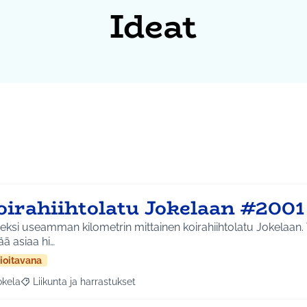
Ideat
oirahiihtolatu Jokelaan #2001
eksi useamman kilometrin mittainen koirahiihtolatu Jokelaan. 
ä asiaa hi…
ioitavana
okela
Liikunta ja harrastukset
a tulokset aihepiirin mukaan: Jokela
Rajaa tulokset teeman mukaan: Liikunta ja harrastukset