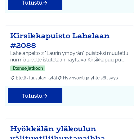
Tutustu
Kirsikkapuisto Lahelaan
#2088
Lahelanpelto 2 "Laurin ympyrän" puistoksi muutettu
nurmialueelle istutetaan näyttävä Kirsikkapuu pui…
Etenee jatkoon
Etelä-Tuusulan kylät
Hyvinvointi ja yhteisöllisyys
Rajaa tulokset aihepiirin mukaan: Etelä-Tuusulan kylät
Rajaa tulokset teeman mukaan: Hyvinvoin
Tutustu
Hyökkälän yläkoulun
välituntiliikuntapaikka