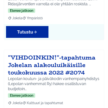
Ridasjärventien varrella ei ole yhtään roskista. …
Etenee jatkoon
Jokela
Ympäristö
Rajaa tulokset aihepiirin mukaan: Jokela
Rajaa tulokset teeman mukaan: Ympäristö
Tutustu
"VIHDOINKIN!"-tapahtuma
Jokelan alakouluikäisille
toukokuussa 2022 #2074
Lepolan koulun- ja päiväkodin vanhempainyhdistys
(Lepolan vanhemmat Ry) hakee osallistuvan
budjetoin…
Etenee jatkoon
Jokela
Kulttuuri ja tapahtumat
Rajaa tulokset aihepiirin mukaan: Jokela
Rajaa tulokset teeman mukaan: Kulttuuri ja tapahtum