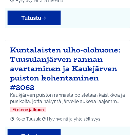
Hyrylä
Infra ja liikenne
Rajaa tulokset aihepiirin mukaan: Hyrylä
Rajaa tulokset teeman mukaan: Infra ja liikenne
Tutustu
Kuntalaisten ulko-olohuone:
Tuusulanjärven rannan
avartaminen ja Kaukjärven
puiston kohentaminen
#2062
Kaukjärven puiston rannasta poistetaan kaislikkoa ja
pusikoita, jotta näkymä järvelle aukeaa laajemm…
Ei etene jatkoon
Koko Tuusula
Hyvinvointi ja yhteisöllisyys
Rajaa tulokset aihepiirin mukaan: Koko Tuusula
Rajaa tulokset teeman mukaan: Hyvinvointi ja y