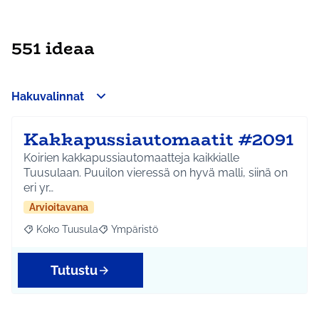
551 ideaa
Hakuvalinnat
Kakkapussiautomaatit #2091
Koirien kakkapussiautomaatteja kaikkialle
Tuusulaan. Puuilon vieressä on hyvä malli, siinä on
eri yr…
Arvioitavana
Koko Tuusula
Ympäristö
Rajaa tulokset aihepiirin mukaan: Koko Tuusula
Rajaa tulokset teeman mukaan: Ympäristö
Tutustu