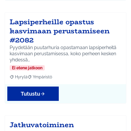
Lapsiperheille opastus
kasvimaan perustamiseen
#2082
Pyydetään puutarhuria opastamaan lapsiperheitä
kasvimaan perustamisessa, koko perheen kesken
yhdessä…
Ei etene jatkoon
Hyrylä
Ympäristö
Rajaa tulokset aihepiirin mukaan: Hyrylä
Rajaa tulokset teeman mukaan: Ympäristö
Tutustu
Jatkuvatoiminen