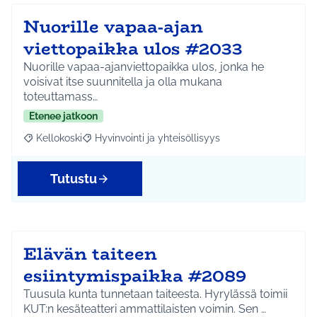
Nuorille vapaa-ajan
viettopaikka ulos #2033
Nuorille vapaa-ajanviettopaikka ulos, jonka he
voisivat itse suunnitella ja olla mukana
toteuttamass…
Etenee jatkoon
Kellokoski
Hyvinvointi ja yhteisöllisyys
Rajaa tulokset aihepiirin mukaan: Kellokoski
Rajaa tulokset teeman mukaan: Hyvinvointi ja yhtei
Tutustu
Elävän taiteen
esiintymispaikka #2089
Tuusula kunta tunnetaan taiteesta. Hyrylässä toimii
KUT:n kesäteatteri ammattilaisten voimin. Sen …