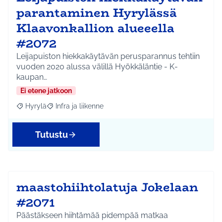
parantaminen Hyrylässä
Klaavonkallion alueeella
#2072
Leijapuiston hiekkakäytävän perusparannus tehtiin
vuoden 2020 alussa välillä Hyökkäläntie - K-
kaupan…
Ei etene jatkoon
Hyrylä
Infra ja liikenne
Rajaa tulokset aihepiirin mukaan: Hyrylä
Rajaa tulokset teeman mukaan: Infra ja liikenne
Tutustu
maastohiihtolatuja Jokelaan
#2071
Päästäkseen hiihtämää pidempää matkaa