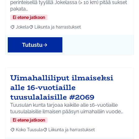
perinteisellä tyylillä Jokelassa (> 10 km) pitää sukset
pakata…
Ei etene jatkoon
Jokela
Liikunta ja harrastukset
Rajaa tulokset aihepiirin mukaan: Jokela
Rajaa tulokset teeman mukaan: Liikunta ja harrastuks
Tutustu
Uimahalliliput ilmaiseksi
alle 16-vuotiaille
tuusulalaisille #2069
Tuusulan kunta tarjoaa kaikille alle 16-vuotiaille
tuusulalaisille ilmaisen pääsyn uimahalliin vuode…
Ei etene jatkoon
Koko Tuusula
Liikunta ja harrastukset
Rajaa tulokset aihepiirin mukaan: Koko Tuusula
Rajaa tulokset teeman mukaan: Liikunta ja harr