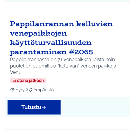
Pappilanrannan kelluvien
venepaikkojen
käyttöturvallisuuden
parantaminen #2065
Pappilanrannassa on 71 venepaikkaa joista noin
puolet on puomillisia "kelluvan" veneen paikkoja.
Ven…
Ei etene jatkoon
Hyrylä
Ympäristö
Rajaa tulokset aihepiirin mukaan: Hyrylä
Rajaa tulokset teeman mukaan: Ympäristö
Tutustu