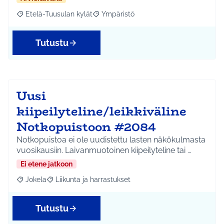
Etelä-Tuusulan kylät
Ympäristö
Rajaa tulokset aihepiirin mukaan: Etelä-Tuusulan kylät
Rajaa tulokset teeman mukaan: Ympäri
Tutustu
Uusi
kiipeilyteline/leikkiväline
Notkopuistoon #2084
Notkopuistoa ei ole uudistettu lasten näkökulmasta
vuosikausiin. Laivanmuotoinen kiipeilyteline tai …
Ei etene jatkoon
Jokela
Liikunta ja harrastukset
Rajaa tulokset aihepiirin mukaan: Jokela
Rajaa tulokset teeman mukaan: Liikunta ja harrastuks
Tutustu