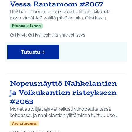
Vessa Rantamoon #2067
Hei! Rantamon alue on suosittu linturetkikohde,
jossa vierähtää välillä pitkäkin aika. Olisi kiva j…
Etenee jatkoon
Hyrylä
Hyvinvointi ja yhteisöllisyys
Rajaa tulokset aihepiirin mukaan: Hyrylä
Rajaa tulokset teeman mukaan: Hyvinvointi ja yhteisöl
Tutustu
Nopeusnäyttö Nahkelantien
ja Voikukantien risteykseen
#2063
Monet autoilijat ajavat reilusti ylinopeutta tässä
kohdassa, ja nahkelantien ylittäminen tuntuu usei…
Arvioitavana