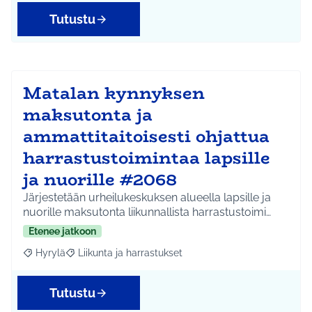
Tutustu
Matalan kynnyksen
maksutonta ja
ammattitaitoisesti ohjattua
harrastustoimintaa lapsille
ja nuorille #2068
Järjestetään urheilukeskuksen alueella lapsille ja
nuorille maksutonta liikunnallista harrastustoimi…
Etenee jatkoon
Hyrylä
Liikunta ja harrastukset
Rajaa tulokset aihepiirin mukaan: Hyrylä
Rajaa tulokset teeman mukaan: Liikunta ja harrastuks
Tutustu