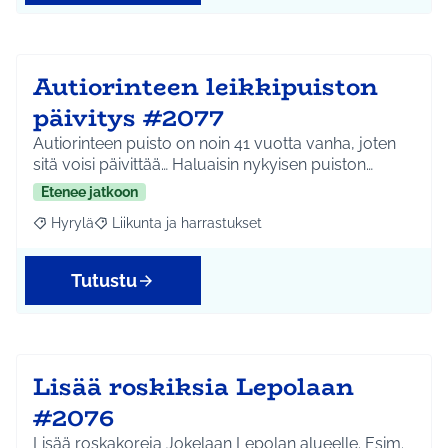
Autiorinteen leikkipuiston
päivitys #2077
Autiorinteen puisto on noin 41 vuotta vanha, joten
sitä voisi päivittää… Haluaisin nykyisen puiston…
Etenee jatkoon
Hyrylä
Liikunta ja harrastukset
Rajaa tulokset aihepiirin mukaan: Hyrylä
Rajaa tulokset teeman mukaan: Liikunta ja harrastuks
Tutustu
Lisää roskiksia Lepolaan
#2076
Lisää roskakoreja Jokelaan Lepolan alueelle. Esim.