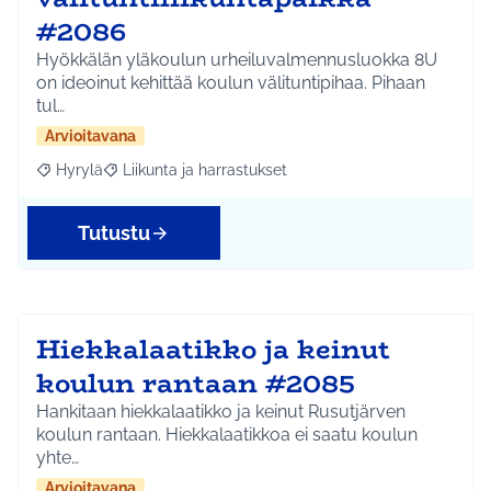
#2086
Hyökkälän yläkoulun urheiluvalmennusluokka 8U
on ideoinut kehittää koulun välituntipihaa. Pihaan
tul…
Arvioitavana
Hyrylä
Liikunta ja harrastukset
Rajaa tulokset aihepiirin mukaan: Hyrylä
Rajaa tulokset teeman mukaan: Liikunta ja harrastuks
Tutustu
Hiekkalaatikko ja keinut
koulun rantaan #2085
Hankitaan hiekkalaatikko ja keinut Rusutjärven
koulun rantaan. Hiekkalaatikkoa ei saatu koulun
yhte…
Arvioitavana