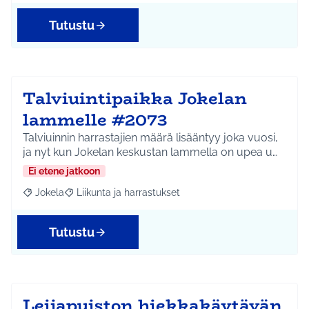
Tutustu
Talviuintipaikka Jokelan
lammelle #2073
Talviuinnin harrastajien määrä lisääntyy joka vuosi,
ja nyt kun Jokelan keskustan lammella on upea u…
Ei etene jatkoon
Jokela
Liikunta ja harrastukset
Rajaa tulokset aihepiirin mukaan: Jokela
Rajaa tulokset teeman mukaan: Liikunta ja harrastuks
Tutustu
Leijapuiston hiekkakäytävän