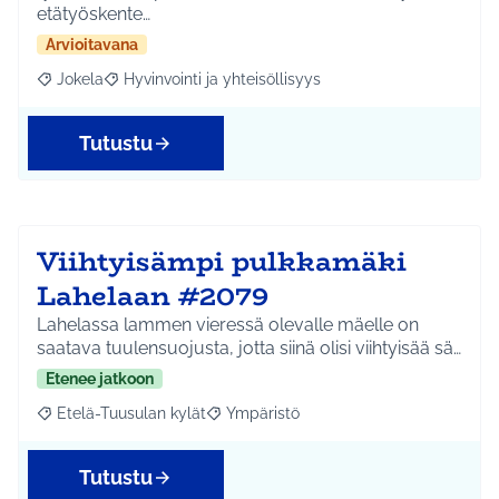
etätyöskente…
Arvioitavana
Jokela
Hyvinvointi ja yhteisöllisyys
Rajaa tulokset aihepiirin mukaan: Jokela
Rajaa tulokset teeman mukaan: Hyvinvointi ja yhteisöl
Tutustu
Viihtyisämpi pulkkamäki
Lahelaan #2079
Lahelassa lammen vieressä olevalle mäelle on
saatava tuulensuojusta, jotta siinä olisi viihtyisää sä…
Etenee jatkoon
Etelä-Tuusulan kylät
Ympäristö
Rajaa tulokset aihepiirin mukaan: Etelä-Tuusulan kylät
Rajaa tulokset teeman mukaan: Ympäri
Tutustu