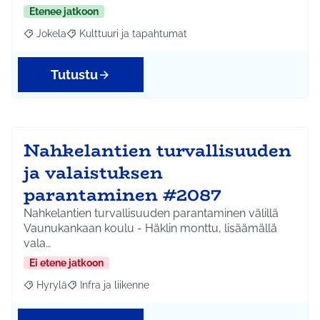
Etenee jatkoon
Jokela
Kulttuuri ja tapahtumat
Rajaa tulokset aihepiirin mukaan: Jokela
Rajaa tulokset teeman mukaan: Kulttuuri ja tapahtum
Tutustu
Nahkelantien turvallisuuden
ja valaistuksen
parantaminen #2087
Nahkelantien turvallisuuden parantaminen välillä
Vaunukankaan koulu - Häklin monttu, lisäämällä
vala…
Ei etene jatkoon
Hyrylä
Infra ja liikenne
Rajaa tulokset aihepiirin mukaan: Hyrylä
Rajaa tulokset teeman mukaan: Infra ja liikenne