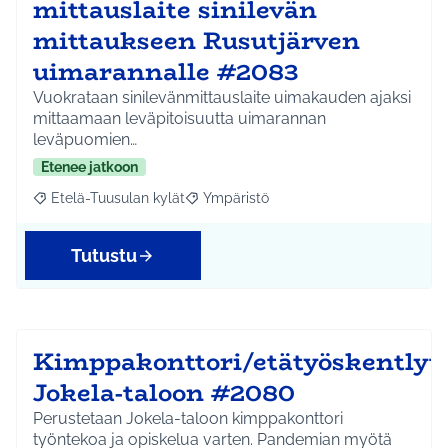
mittauslaite sinilevän
mittaukseen Rusutjärven
uimarannalle #2083
Vuokrataan sinilevänmittauslaite uimakauden ajaksi
mittaamaan leväpitoisuutta uimarannan
leväpuomien…
Etenee jatkoon
Etelä-Tuusulan kylät
Ympäristö
Rajaa tulokset aihepiirin mukaan: Etelä-Tuusulan kylät
Rajaa tulokset teeman mukaan: Ympäri
Tutustu
Kimppakonttori/etätyöskentlyti
Jokela-taloon #2080
Perustetaan Jokela-taloon kimppakonttori
työntekoa ja opiskelua varten. Pandemian myötä