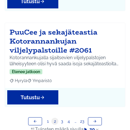
Tutustu
PuuCee ja sekajäteastia
Kotorannankujan
viljelypalstoille #2061
Kotorannankujalla sijaitsevien viljelypalstojen
läheisyyteen olisi hyvä saada isoja sekajäteastioita…
Etenee jatkoon
Hyrylä
Ympäristö
Rajaa tulokset aihepiirin mukaan: Hyrylä
Rajaa tulokset teeman mukaan: Ympäristö
Tutustu
1
2
3
4
…
23
Tulosten määrä sivulla:
20