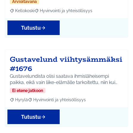
Arvioitavana
Kellokoski
Hyvinvointi ja yhteisöllisyys
Rajaa tulokset aihepiirin mukaan: Kellokoski
Rajaa tulokset teeman mukaan: Hyvinvointi ja yhtei
Tutustu
Gustavelund viihtysämmäksi
#1676
Gustavelundista olisi saatava ihmisläheisempi
paikka, eikä vain liike-elämälle tarkoitettu, niin kui…
Ei etene jatkoon
Hyrylä
Hyvinvointi ja yhteisöllisyys
Rajaa tulokset aihepiirin mukaan: Hyrylä
Rajaa tulokset teeman mukaan: Hyvinvointi ja yhteisöl
Tutustu