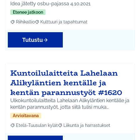
Idea jätetty osbu-pajassa 4.10.2021
Etenee jatkoon
Riihikallio
Kulttuuri ja tapahtumat
Rajaa tulokset aihepiirin mukaan: Riihikallio
Rajaa tulokset teeman mukaan: Kulttuuri ja tapaht
Tutustu
Kuntoilulaitteita Lahelaan
Alikyläntien kentälle ja
kentän parannustyöt #1620
Ulkokuntoilulaitteita Lahelaan Alikyläntien kentälle ja
kentän parannustyöt, jotta siitä tulisi muka…
Arvioitavana
Etelä-Tuusulan kylät
Liikunta ja harrastukset
Rajaa tulokset aihepiirin mukaan: Etelä-Tuusulan kylät
Rajaa tulokset teeman mukaan: Liikunta