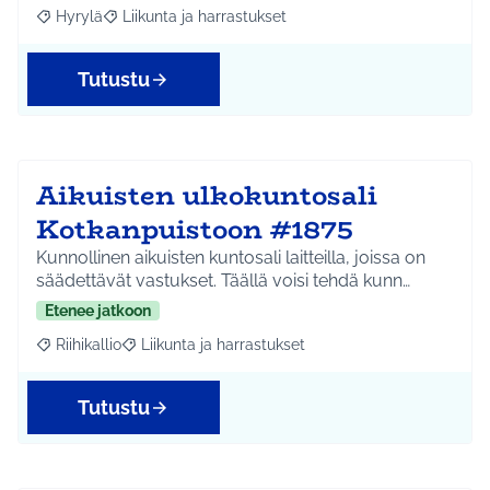
Hyrylä
Liikunta ja harrastukset
Rajaa tulokset aihepiirin mukaan: Hyrylä
Rajaa tulokset teeman mukaan: Liikunta ja harrastuks
Tutustu
Aikuisten ulkokuntosali
Kotkanpuistoon #1875
Kunnollinen aikuisten kuntosali laitteilla, joissa on
säädettävät vastukset. Täällä voisi tehdä kunn…
Etenee jatkoon
Riihikallio
Liikunta ja harrastukset
Rajaa tulokset aihepiirin mukaan: Riihikallio
Rajaa tulokset teeman mukaan: Liikunta ja harrastu
Tutustu