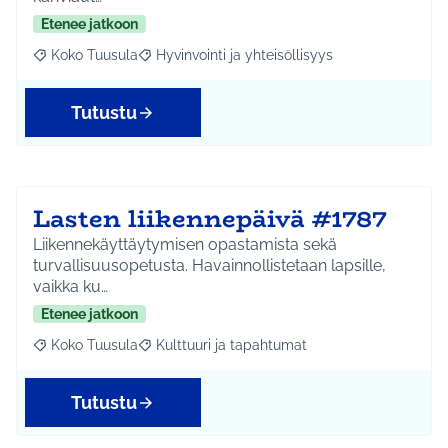
Etenee jatkoon
Koko Tuusula
Hyvinvointi ja yhteisöllisyys
Rajaa tulokset aihepiirin mukaan: Koko Tuusula
Rajaa tulokset teeman mukaan: Hyvinvointi ja y
Tutustu
Lasten liikennepäivä #1787
Liikennekäyttäytymisen opastamista sekä
turvallisuusopetusta. Havainnollistetaan lapsille,
vaikka ku…
Etenee jatkoon
Koko Tuusula
Kulttuuri ja tapahtumat
Rajaa tulokset aihepiirin mukaan: Koko Tuusula
Rajaa tulokset teeman mukaan: Kulttuuri ja ta
Tutustu