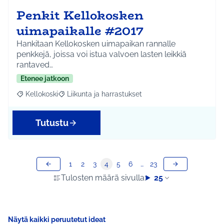
Penkit Kellokosken
uimapaikalle #2017
Hankitaan Kellokosken uimapaikan rannalle
penkkejä, joissa voi istua valvoen lasten leikkiä
rantaved…
Etenee jatkoon
Kellokoski
Liikunta ja harrastukset
Rajaa tulokset aihepiirin mukaan: Kellokoski
Rajaa tulokset teeman mukaan: Liikunta ja harrast
Tutustu
1
2
3
4
5
6
…
23
Tulosten määrä sivulla:
25
Näytä kaikki peruutetut ideat