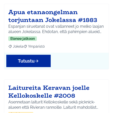
Apua etanaongelman
torjuntaan Jokelassa #1883
Espanjan siruetanat ovat vallanneet jo melko laajan
alueen Jokelassa. Ehdotan, että pahimpien alueid…
Etenee jatkoon
Jokela
Ympäristö
Rajaa tulokset aihepiirin mukaan: Jokela
Rajaa tulokset teeman mukaan: Ympäristö
Tutustu
Laitureita Keravan joelle
Kellokoskelle #2008
Asennetaan laiturit Kellokoskelle sekä picknick-
alueen että Rivieran rannoille. Laiturit mahdollist…