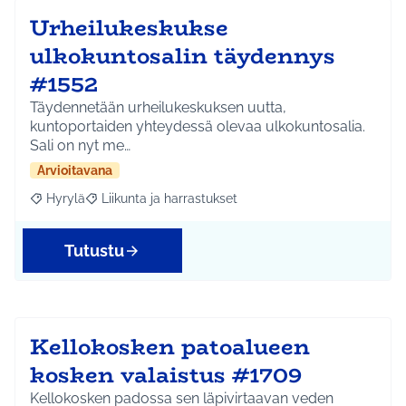
Urheilukeskukse
ulkokuntosalin täydennys
#1552
Täydennetään urheilukeskuksen uutta,
kuntoportaiden yhteydessä olevaa ulkokuntosalia.
Sali on nyt me…
Arvioitavana
Hyrylä
Liikunta ja harrastukset
Rajaa tulokset aihepiirin mukaan: Hyrylä
Rajaa tulokset teeman mukaan: Liikunta ja harrastuks
Tutustu
Kellokosken patoalueen
kosken valaistus #1709
Kellokosken padossa sen läpivirtaavan veden