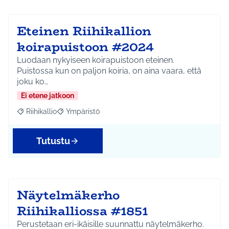
Eteinen Riihikallion
koirapuistoon #2024
Luodaan nykyiseen koirapuistoon eteinen.
Puistossa kun on paljon koiria, on aina vaara, että
joku ko…
Ei etene jatkoon
Riihikallio
Ympäristö
Rajaa tulokset aihepiirin mukaan: Riihikallio
Rajaa tulokset teeman mukaan: Ympäristö
Tutustu
Näytelmäkerho
Riihikalliossa #1851
Perustetaan eri-ikäisille suunnattu näytelmäkerho.