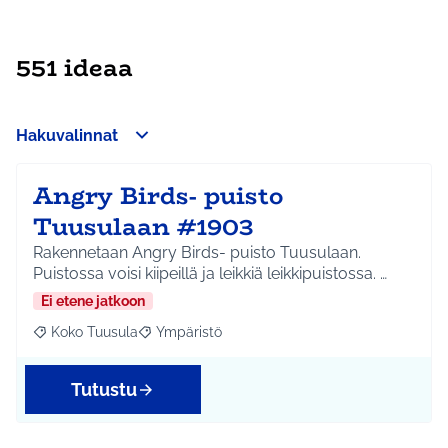
551 ideaa
Hakuvalinnat
Angry Birds- puisto
Tuusulaan #1903
Rakennetaan Angry Birds- puisto Tuusulaan.
Puistossa voisi kiipeillä ja leikkiä leikkipuistossa. …
Ei etene jatkoon
Koko Tuusula
Ympäristö
Rajaa tulokset aihepiirin mukaan: Koko Tuusula
Rajaa tulokset teeman mukaan: Ympäristö
Tutustu