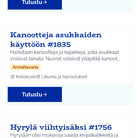
Tutustu
Kanootteja asukkaiden
käyttöön #1835
Hankitaan kanootteja ja kajakkeja, joita asukkaat
voisivat lainata. Nuoret voisivat ylläpitää kanoot…
Arvioitavana
Kellokoski
Liikunta ja harrastukset
Rajaa tulokset aihepiirin mukaan: Kellokoski
Rajaa tulokset teeman mukaan: Liikunta ja harrast
Tutustu
Hyrylä viihtyisäksi #1756
Hyrylään olisi mukavaa saada kivijalkaliikkeitä ja