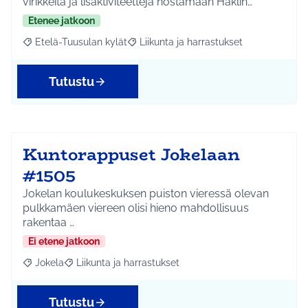
virikkeitä ja lisäktiviteettejä nostamaan Häklin…
Etenee jatkoon
Etelä-Tuusulan kylät
Liikunta ja harrastukset
Rajaa tulokset aihepiirin mukaan: Etelä-Tuusulan kylät
Rajaa tulokset teeman mukaan: Liikunta
Tutustu
Kuntorappuset Jokelaan
#1505
Jokelan koulukeskuksen puiston vieressä olevan
pulkkamäen viereen olisi hieno mahdollisuus
rakentaa …
Ei etene jatkoon
Jokela
Liikunta ja harrastukset
Rajaa tulokset aihepiirin mukaan: Jokela
Rajaa tulokset teeman mukaan: Liikunta ja harrastuks
Tutustu