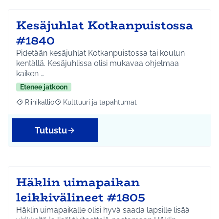
Kesäjuhlat Kotkanpuistossa
#1840
Pidetään kesäjuhlat Kotkanpuistossa tai koulun
kentällä. Kesäjuhlissa olisi mukavaa ohjelmaa
kaiken …
Etenee jatkoon
Riihikallio
Kulttuuri ja tapahtumat
Rajaa tulokset aihepiirin mukaan: Riihikallio
Rajaa tulokset teeman mukaan: Kulttuuri ja tapaht
Tutustu
Häklin uimapaikan
leikkivälineet #1805
Häklin uimapaikalle olisi hyvä saada lapsille lisää