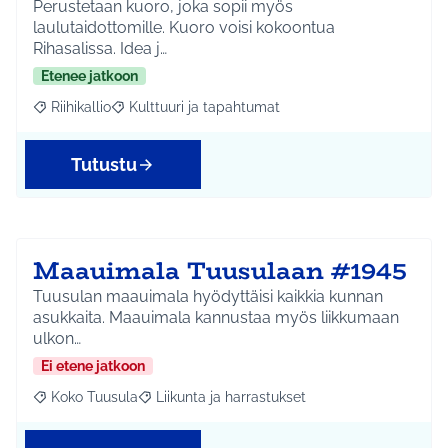
Perustetaan kuoro, joka sopii myös
laulutaidottomille. Kuoro voisi kokoontua
Rihasalissa. Idea j…
Etenee jatkoon
Riihikallio
Kulttuuri ja tapahtumat
Rajaa tulokset aihepiirin mukaan: Riihikallio
Rajaa tulokset teeman mukaan: Kulttuuri ja tapaht
Tutustu
Maauimala Tuusulaan #1945
Tuusulan maauimala hyödyttäisi kaikkia kunnan
asukkaita. Maauimala kannustaa myös liikkumaan
ulkon…
Ei etene jatkoon
Koko Tuusula
Liikunta ja harrastukset
Rajaa tulokset aihepiirin mukaan: Koko Tuusula
Rajaa tulokset teeman mukaan: Liikunta ja harr