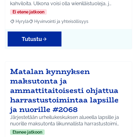
kahviloita. Ulkona voisi olla wieniläistuoleja, j…
Ei etene jatkoon
Hyrylä
Hyvinvointi ja yhteisöllisyys
Rajaa tulokset aihepiirin mukaan: Hyrylä
Rajaa tulokset teeman mukaan: Hyvinvointi ja yhteisöl
Tutustu
Matalan kynnyksen
maksutonta ja
ammattitaitoisesti ohjattua
harrastustoimintaa lapsille
ja nuorille #2068
Järjestetään urheilukeskuksen alueella lapsille ja
nuorille maksutonta liikunnallista harrastustoimi…
Etenee jatkoon