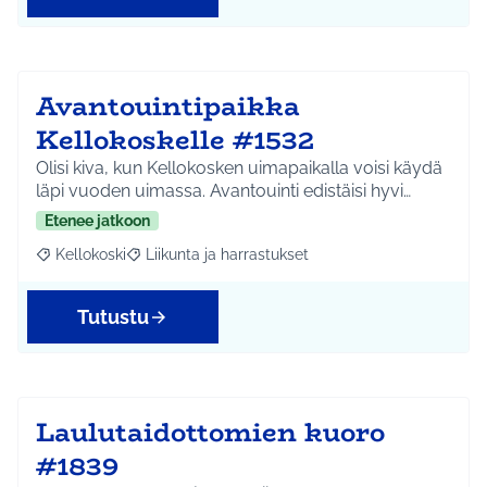
Avantouintipaikka
Kellokoskelle #1532
Olisi kiva, kun Kellokosken uimapaikalla voisi käydä
läpi vuoden uimassa. Avantouinti edistäisi hyvi…
Etenee jatkoon
Kellokoski
Liikunta ja harrastukset
Rajaa tulokset aihepiirin mukaan: Kellokoski
Rajaa tulokset teeman mukaan: Liikunta ja harrast
Tutustu
Laulutaidottomien kuoro
#1839