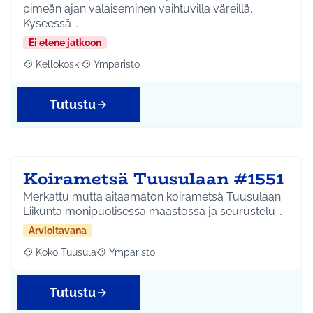
pimeän ajan valaiseminen vaihtuvilla väreillä.
Kyseessä …
Ei etene jatkoon
Kellokoski
Ympäristö
Rajaa tulokset aihepiirin mukaan: Kellokoski
Rajaa tulokset teeman mukaan: Ympäristö
Tutustu
Koirametsä Tuusulaan #1551
Merkattu mutta aitaamaton koirametsä Tuusulaan.
Liikunta monipuolisessa maastossa ja seurustelu …
Arvioitavana
Koko Tuusula
Ympäristö
Rajaa tulokset aihepiirin mukaan: Koko Tuusula
Rajaa tulokset teeman mukaan: Ympäristö
Tutustu