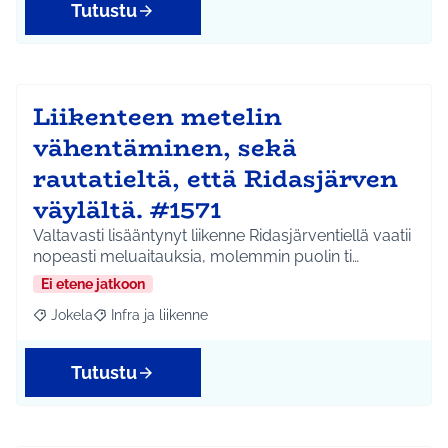
Tutustu
Liikenteen metelin
vähentäminen, sekä
rautatieltä, että Ridasjärven
väylältä. #1571
Valtavasti lisääntynyt liikenne Ridasjärventiellä vaatii
nopeasti meluaitauksia, molemmin puolin ti…
Ei etene jatkoon
Jokela
Infra ja liikenne
Rajaa tulokset aihepiirin mukaan: Jokela
Rajaa tulokset teeman mukaan: Infra ja liikenne
Tutustu