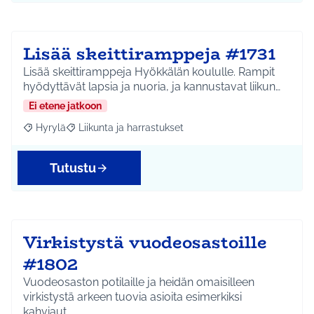
Lisää skeittiramppeja #1731
Lisää skeittiramppeja Hyökkälän koululle. Rampit
hyödyttävät lapsia ja nuoria, ja kannustavat liikun…
Ei etene jatkoon
Hyrylä
Liikunta ja harrastukset
Rajaa tulokset aihepiirin mukaan: Hyrylä
Rajaa tulokset teeman mukaan: Liikunta ja harrastuks
Tutustu
Virkistystä vuodeosastoille
#1802
Vuodeosaston potilaille ja heidän omaisilleen
virkistystä arkeen tuovia asioita esimerkiksi
kahviaut…