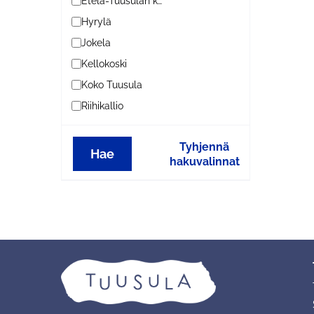
Etelä-Tuusulan kylät
Hyrylä
Jokela
Kellokoski
Koko Tuusula
Riihikallio
Tyhjennä
Hae
hakuvalinnat