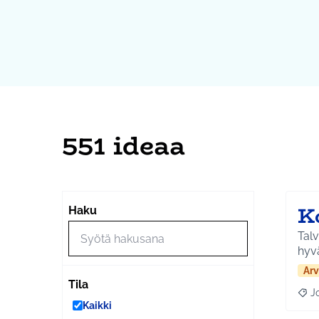
551 ideaa
K
Haku
Talv
hyvä
Arv
Tila
J
Raja
Kaikki