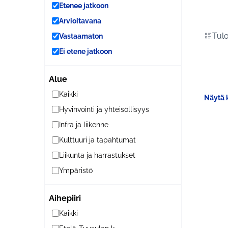
Etenee jatkoon
Arvioitavana
Tulo
Vastaamaton
Ei etene jatkoon
Alue
Kaikki
Näytä k
Hyvinvointi ja yhteisöllisyys
Infra ja liikenne
Kulttuuri ja tapahtumat
Liikunta ja harrastukset
Ympäristö
Aihepiiri
Kaikki