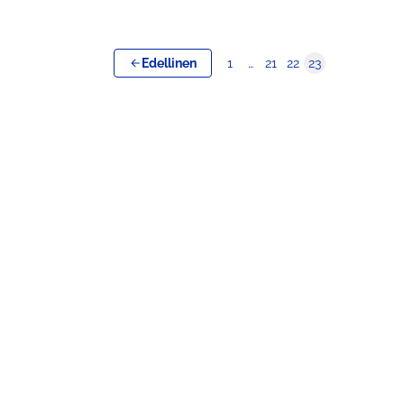
Edellinen
1
…
21
22
23