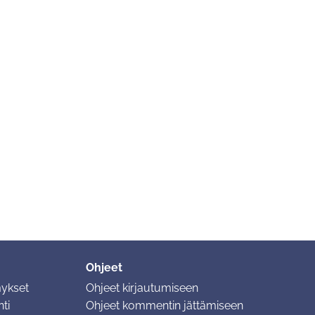
Ohjeet
mykset
Ohjeet kirjautumiseen
ti
Ohjeet kommentin jättämiseen