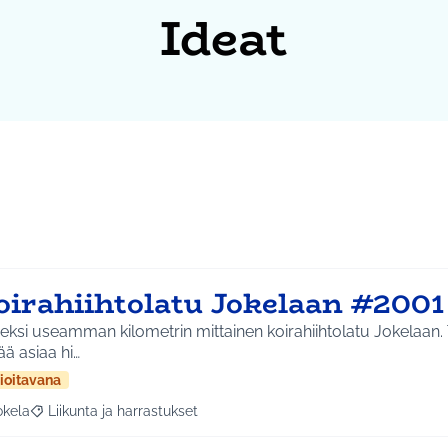
Ideat
oirahiihtolatu Jokelaan #2001
eksi useamman kilometrin mittainen koirahiihtolatu Jokelaan. 
ä asiaa hi…
ioitavana
okela
Liikunta ja harrastukset
a tulokset aihepiirin mukaan: Jokela
Rajaa tulokset teeman mukaan: Liikunta ja harrastukset