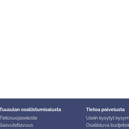
Tuusulan osallistumisalusta
Tietoa palvelusta
Tietosuojaseloste
Usein kysytyt kysy
Saavutettavuus
Osallistuva budjetoin