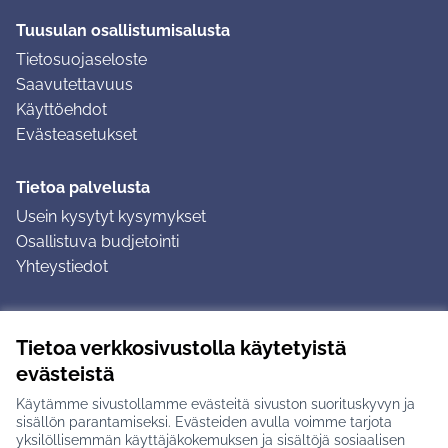
Tuusulan osallistumisalusta
Tietosuojaseloste
Saavutettavuus
Käyttöehdot
Evästeasetukset
Tietoa palvelusta
Usein kysytyt kysymykset
Osallistuva budjetointi
Yhteystiedot
Ohjeet
Tietoa verkkosivustolla käytetyistä
Ohjeet kirjautumiseen
evästeistä
Ohjeet kommentin jättämiseen
Käytämme sivustollamme evästeitä sivuston suorituskyvyn ja
sisällön parantamiseksi. Evästeiden avulla voimme tarjota
yksilöllisemmän käyttäjäkokemuksen ja sisältöjä sosiaalisen